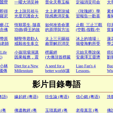
蠶營
一曜大消災神
普化天尊玉樞
定福消災司命
大
呪經
寶經
真經
神
即得
太上說呂祖斗
太上老君說城
《玫瑰經》學
素
羅尼
光度厄護命大
隍感應消災集
習報告一歡喜
養
神咒經
福妙經
心的來源
的
瘡-江
恆順眾生, 隨喜
如何改造命運
止觀_三止三觀
印
念佛
功德(舜王的故
的原理與方法
(空觀-假觀-中
貧
事)
(閩南話)
觀)
發
帶原
關聖帝君勸人
太上三元賜福
冰上的墳場：
蓮
娟老師
戒殺改生多立
赦罪解厄消災
揭發海豹所受
學
訓
壽筵廣生諭文
延生保命妙經
到的殘酷對待
點
 Life
小孩現場演講
楞嚴經
元始天尊說保
癌
)
因果報應，震
(大佛頂首楞嚴
安廣澤王靈濟
劉
驚中國！感化
經清淨明誨章)
普德郭星君攝
佛
小林
Diet for a New
A seed for a
Liao Fan's 4
Bud
數萬人！
魔醒世妙經
法
中國傳
Millennium
better world(讓
Lessons-
Wis
弟子
新世紀飲食
世界更美好的
Changing
Com
動經濟良
善種子)
Destiny
Awa
影片目錄粵語
粵語)
緣起經 (粤语)
往生論 (粤语)
信心銘 (粤语)
洗髓
(粤
佛遺教經 (粤
玉瑣真經 (粤
老母真言 (粤
佛