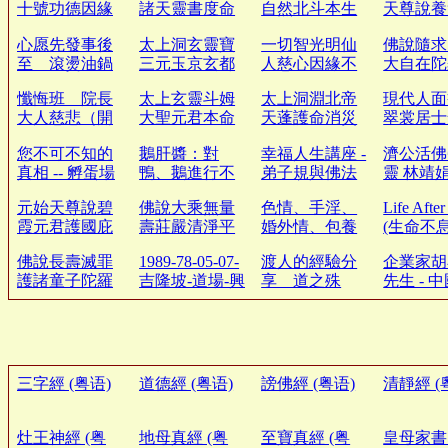
十號功德因緣
諸天靈書度命
自然北斗本生
天尊說養
妙經
妙經
真經
種經
心愿先發事後
太上洞玄靈寶
一切智光明仙
佛說隨求
至 滾燙油鍋
三元玉京玄都
人慈心因緣不
大自在陀
濟公扇
大獻經
食肉經
神咒經
懺悔班 院長
太上玄靈斗姆
太上洞淵北帝
現代人面
大人慈悲（開
大聖元君本命
天蓬護命消災
翠裳居士
釋輪迴）
延生心經
神呪妙經
三年往生
您不可不知的
鵝肝醬：對
幸福人生講座 -
濟公活佛
真相 -- 孵蛋場
鴨、鵝進行不
弟子規與佛法
靈 林靖
的恐怖
人道的強迫灌
的修學
臨壇結緣
元始天尊說碧
佛說大乘無量
色情、手淫、
Life After
食
霞元君護國庇
壽莊嚴清淨平
婚外情、包養
(生命不息
民普濟保生妙
等覺經-崔居士
情婦對身體的
佛說長壽滅罪
1989-78-05-07-
渡人的經驗分
企業家胡
經
讀誦
巨大危害
護諸童子陀羅
吉隆坡-道場-興
享 道之殊
先生 - 
尼經(特別給所
都廟-三天法會
勝 越南黃佑
統文化 (
有曾墮胎的人)
琪講師母親從
規) 帶
鬼門關走一回
性發展
三字經 (粤语)
道德經 (粤语)
謗佛經 (粤语)
清靜經 (
灶王神經 (粤
地母真經 (粤
至寶真經 (粤
皇母家書 