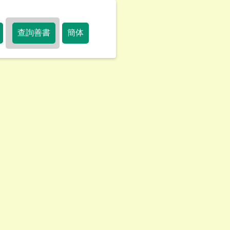
查詢善書
簡体