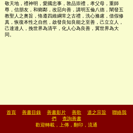
敬天地，禮神明，愛國忠事，敦品崇禮，孝父母，重師
尊，信朋友，和鄉鄰，改惡向善，講明五倫八德，闡發五
教聖人之奧旨，恪遵四維綱常之古禮，洗心滌慮，借假修
真，恢復本性之自然，啟發良知良能之至善，己立立人，
己達達人，挽世界為清平，化人心為良善，冀世界為大
同。
首頁
善書目錄
善書影片
善歌
道之宗旨
聯絡我
們
查詢善書
歡迎轉載，上傳，翻印，流通