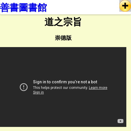
善書圖書館
道之宗旨
崇德版