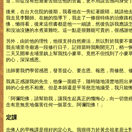
道，而從沒有想過要去體念他的苦處，更不用說去感同身受
後來，在台大住院的後期，我看他在一旁紅著眼睛，就請他
我去見李醫師。在她的指導下，我走了一條很特殊的治療路
佛，懶得看，後來這些書都是他一一細讀，然後告訴我應該
和沒油沒鹽的水煮菜難吃。這一點是很難能可貴的，很感謝
另外，由於他的理性，他很支持自然療法，所以對於我要不
我去埔里寺廟過一段修行日子。記得當時我剛開完刀，稍一
二天又開車去埔里鎮上幫我找小麥草。竟然不但找到了小麥
的心，深深感恩。
法師要我們學習感恩，發菩提心、要念恩、報恩，而修慈、
我真正感謝我的先生，他像一面鏡子，隨時隨地清楚地照出
師的心全然不相應。但是本師還是平等慈悲地攝受，我只能
「阿彌陀佛，請幫助我，讓我生起真正的懺悔心，向一切曾
念有意無意地傷害任何一個眾生。阿彌陀佛！」
定課
念佛人的早晚課是很好的定心丸。我很得力於黃念祖老居士