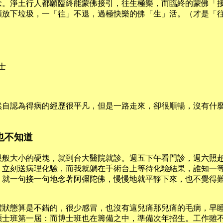
念。淨土行人都願臨終能蒙佛接引，往生極樂，而臨終的蒙佛「
願放下垃圾，一「往」不退，過極快樂的佛「生」活。（才是「
士
然自認為得病的經歷很平凡，但是一路走來，卻很順暢，沒有什
也不知道
眼般大小的硬塊，就到台大醫院就診。週五下午看門診，週六照
，立刻送病理化驗，而我就躺在手術台上等待化驗結果，誰知一
，就一句接一句地念著阿彌陀佛，慢慢地就平靜下來，也不覺得
體狀態算是不錯的，很少感冒，也沒有這兒痛那兒痛的毛病，早
碩士班第一屆：而博士班也在籌備之中，準備次年招生。工作雖