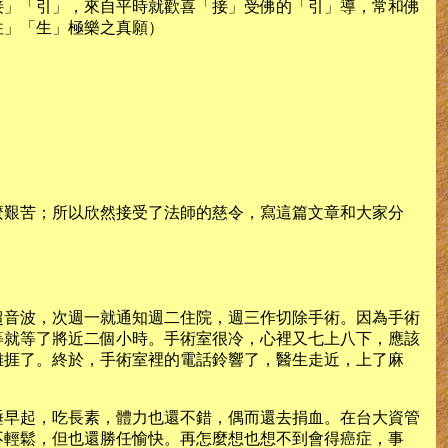
接」「引」，來自平時就歡喜「接」受佛的「引」導，常和佛
往」「生」極樂之真願）
麼艱苦；所以欣然接受了法師的慈令，寫這篇文章和大家分
超音波，次週一就通知週二住院，週三作切除手術。因為手術
等就等了將近二個小時。手術室很冷，心裡又七上八下，應該
難捱了。終於，手術室裡的電話鈴響了，醫生走近，上了麻
睡早起，吃長素，體力也還不錯，偶而還去捐血。在台大資管
不輕鬆，但也還勝任愉快。再怎麼想也想不到會得癌症，事