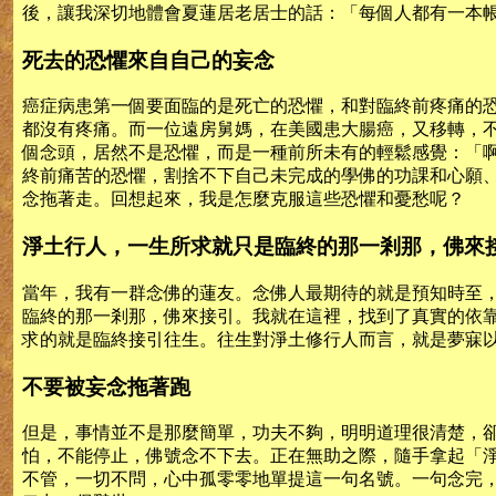
後，讓我深切地體會夏蓮居老居士的話：「每個人都有一本
死去的恐懼來自自己的妄念
癌症病患第一個要面臨的是死亡的恐懼，和對臨終前疼痛的
都沒有疼痛。而一位遠房舅媽，在美國患大腸癌，又移轉，
個念頭，居然不是恐懼，而是一種前所未有的輕鬆感覺：「
終前痛苦的恐懼，割捨不下自己未完成的學佛的功課和心願
念拖著走。回想起來，我是怎麼克服這些恐懼和憂愁呢？
淨土行人，一生所求就只是臨終的那一剎那，佛來
當年，我有一群念佛的蓮友。念佛人最期待的就是預知時至
臨終的那一剎那，佛來接引。我就在這裡，找到了真實的依
求的就是臨終接引往生。往生對淨土修行人而言，就是夢寐
不要被妄念拖著跑
但是，事情並不是那麼簡單，功夫不夠，明明道理很清楚，
怕，不能停止，佛號念不下去。正在無助之際，隨手拿起「淨土
不管，一切不問，心中孤零零地單提這一句名號。一句念完