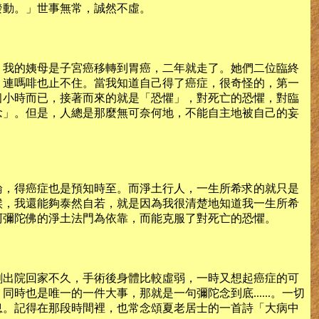
發動。」世事無常，誠然不虛。
。我的姨母是子宮癌移轉到胃癌，二年就走了。她們二位臨終
，連嗎啡也止不住。當我知道自己得了癌症，很奇怪的，第一
個小時而已，接著而來的就是「恐懼」，對死亡的恐懼，對臨
念」。但是，人總是那麼無可奈何地，不能自主地被自己的妄
論，得癌症也是預知時至。而淨土行人，一生所希求的就只是
候，我還能夠泰然自若，就是因為我很清楚地知道我一生所希
阿彌陀佛的淨土法門為依靠，而能克服了對死亡的恐懼。
剛出院回家不久，手術後身體比較虛弱，一時又想起癌症的可
也是唯一的一件大事，那就是一句彌陀念到底......。一切
息。記得在那段時間裡，也常念頌夏老居士的一首詩「大病中