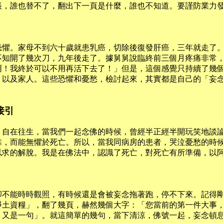
帳，誰也替不了，翻出下一頁是什麼，誰也不知道。要謹防業力
恐懼。家母不到六十歲就患乳癌，切除後復發肝癌，三年就走了
不知開了幾次刀，九年後走了。據舅舅說臨終前三個月疼痛非常
啊！我終於可以不用再活下去了！」但是，這個感覺只持續了幾
、以及家人。這些恐懼和憂愁，檢討起來，其實都是自己的「妄
接引
，自在往生，當我們一起念佛的時候，曾經半正經半開玩笑地談
靠，而能無懼於死亡。所以，當我同病房的患者，哭泣憂愁的時
以求的解脫。我是在佛法中，認識了死亡，對死亡有所準備，以
卻不能時時觀照，有時候還是會被妄念拖著跑，停不下來。記得
資糧」，翻了幾頁，赫然幾個大字：「您當前的第一件大事，同時
，又是一句」。就這簡單的幾句，當下清涼，佛號一起，妄念頓