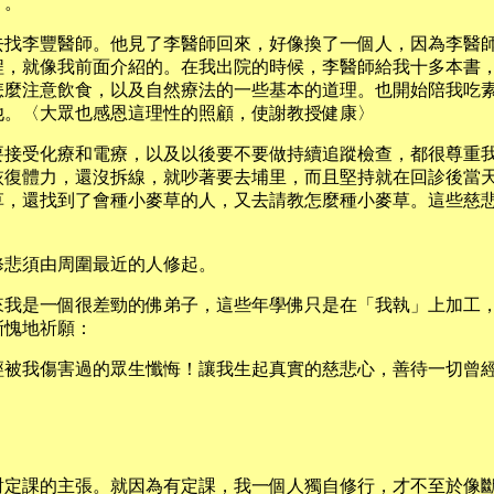
了。
去找李豐醫師。他見了李醫師回來，好像換了一個人，因為李醫
程，就像我前面介紹的。在我出院的時候，李醫師給我十多本書
怎麼注意飲食，以及自然療法的一些基本的道理。也開始陪我吃
他。〈大眾也感恩這理性的照顧，使謝教授健康〉
要接受化療和電療，以及以後要不要做持續追蹤檢查，都很尊重
恢復體力，還沒拆線，就吵著要去埔里，而且堅持就在回診後當
草，還找到了會種小麥草的人，又去請教怎麼種小麥草。這些慈
修悲須由周圍最近的人修起。
來我是一個很差勁的佛弟子，這些年學佛只是在「我執」上加工
慚愧地祈願：
經被我傷害過的眾生懺悔！讓我生起真實的慈悲心，善待一切曾
對定課的主張。就因為有定課，我一個人獨自修行，才不至於像