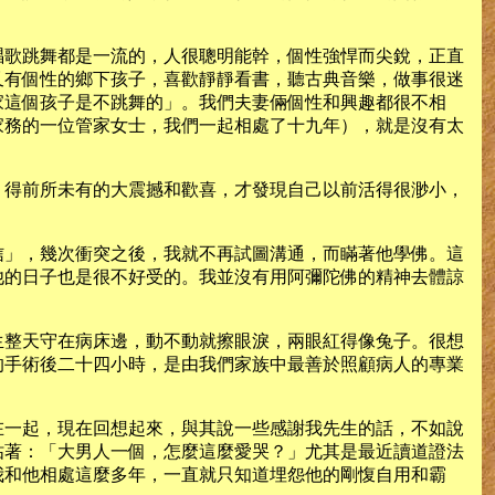
唱歌跳舞都是一流的，人很聰明能幹，個性強悍而尖銳，正直
又有個性的鄉下孩子，喜歡靜靜看書，聽古典音樂，做事很迷
家這個孩子是不跳舞的」。我們夫妻倆個性和興趣都很不相
家務的一位管家女士，我們一起相處了十九年），就是沒有太
，得前所未有的大震撼和歡喜，才發現自己以前活得很渺小，
信」，幾次衝突之後，我就不再試圖溝通，而瞞著他學佛。這
他的日子也是很不好受的。我並沒有用阿彌陀佛的精神去體諒
生整天守在病床邊，動不動就擦眼淚，兩眼紅得像兔子。很想
的手術後二十四小時，是由我們家族中最善於照顧病人的專業
在一起，現在回想起來，與其說一些感謝我先生的話，不如說
咕著：「大男人一個，怎麼這麼愛哭？」尤其是最近讀道證法
我和他相處這麼多年，一直就只知道埋怨他的剛愎自用和霸