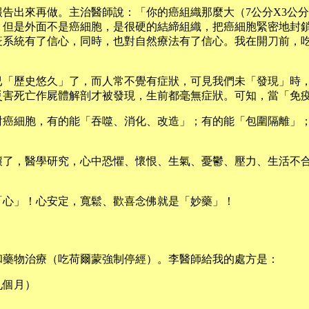
告出來再做。主治醫師說：「你的癌組織那麼大（7公分X3公
，但是外面不是癌細胞，是很硬的結締組織，把癌細胞緊密地封
疫系統有了信心，同時，也對自然療法有了信心。我在開刀前，
已「歷史悠久」了，而人常不覺有症狀，可見我們未「發現」時
災害死亡作屍體解剖才被發現，生前都毫無症狀。可知，當「免
對癌細胞，有的能「吞噬、消化、改造」；有的能「包圍隔離」
壞了，醫學研究，心中恐懼、懷恨、生氣、憂鬱、壓力、生活不
「心」！心安定，寬鬆、歡喜念佛就是「妙藥」！
和藥物治療（吃荷爾蒙強制停經）。李醫師給我的處方是：
九個月）