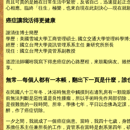
而且可貴的是她在日常生活中緊密，反省自己，迅速提起正
心相應。臨終「往生」極樂，也來自現在此刻決心—現在就
癌症讓我活得更健康
謝清佳博士簡歷
學歷：美國雪城大學工商管理碩士, 國立交通大學管理科學博
經歷：國立台灣大學資訊管埋系系主任 兼研究所所長
現任：國立台灣大學資管系副教授
道證法師囑咐我寫下得患癌症的心路歷程，來鼓勵病友。雖
享。
無常—每個人都有一本帳，翻出下一頁是什麼，誰
在民國八十三年冬，沐浴時無意中觸摸到右邊乳房有一顆龍
前無法判斷是惡性還是良性腫瘤，所以手術時先作局部切除
是很難熬的一段時間。所幸，學佛七年，平日以念佛為定課
醉，作了癌症切除。
一夕之間，我就成了一個癌症病患。當時，我四十七歲，身
系擔任系主任兼所長的工作，資管系在當時是創系第四年，