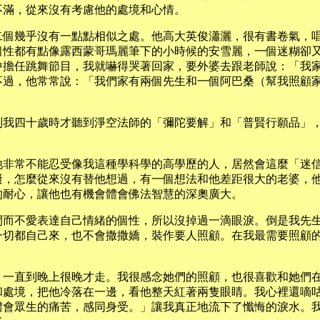
不滿，從來沒有考慮他的處境和心情。
二個幾乎沒有一點點相似之處。他高大英俊瀟灑，很有書卷氣，
個性都有點像露西蒙哥瑪麗筆下的小時候的安雪麗，一個迷糊卻
中擔任跳舞節目，我就嚇得哭著回家，要外婆去跟老師說：「我
不過，他常常說：「我們家有兩個先生和一個阿巴桑（幫我照顧
到我四十歲時才聽到淨空法師的「彌陀要解」和「普賢行願品」
他非常不能忍受像我這種學科學的高學歷的人，居然會這麼「迷
礙，怎麼從來沒有替他想過，有一個想法和他差距很大的老婆，
的耐心，讓他也有機會體會佛法智慧的深奧廣大。
閉而不愛表達自己情緒的個性，所以沒掉過一滴眼淚。倒是我先
一切都自己來，也不會撒撒嬌，裝作要人照顧。在我最需要照顧
，一直到晚上很晚才走。我很感念她們的照顧，也很喜歡和她們
和處境，把他冷落在一邊，看他整天紅著兩隻眼睛。我心裡還嘀
體會眾生的痛苦，感同身受。」讓我真正地流下了懺悔的淚水。