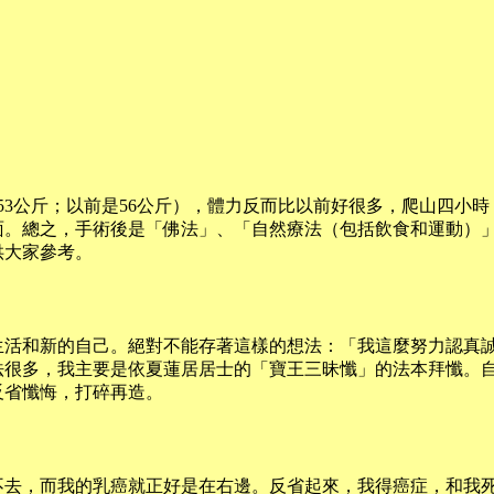
、53公斤；以前是56公斤），體力反而比以前好很多，爬山四小
面。總之，手術後是「佛法」、「自然療法（包括飲食和運動）
供大家參考。
生活和新的自己。絕對不能存著這樣的想法：「我這麼努力認真
法很多，我主要是依夏蓮居居士的「寶王三昧懺」的法本拜懺。
反省懺悔，打碎再造。
不去，而我的乳癌就正好是在右邊。反省起來，我得癌症，和我