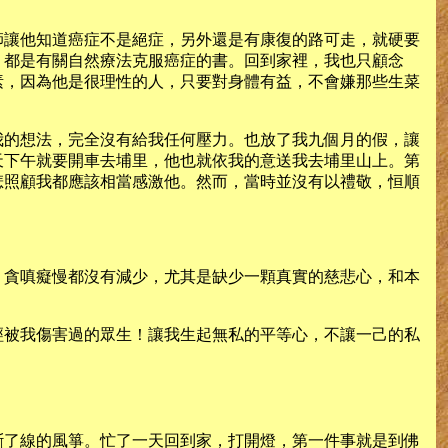
師讓他知道癌症不是絕症，另外還是有康復的路可走，就硬要
，都是有關自然療法克服癌症的書。回到家裡，我也只顧念
素，因為他是很理性的人，只要對身體有益，不會嫌那些生菜
我的想法，完全沒有給我任何壓力。也放了我九個月的假，讓
天下午就要開車去埔里，他也就依我的意送我去埔里山上。第
悲照顧我都應該相當感激他。然而，當時並沒有以禮敬，恒順
，貪嗔癡慢都沒有減少，尤其是缺少一顆真實的慈悲心，和本
經被我傷害過的眾生！讓我生起無私的平等心，不讓一己的私
斷了線的風箏。忙了一天回到家，打開燈，第一件事就是到佛