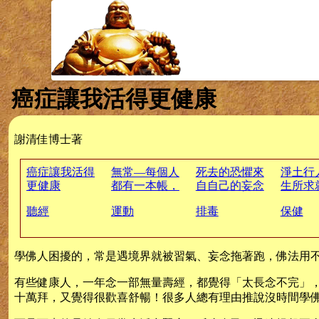
癌症讓我活得更健康
謝清佳博士著
癌症讓我活得
無常—每個人
死去的恐懼來
淨土行
更健康
都有一本帳，
自自己的妄念
生所求
翻出下一頁是
臨終的
聽經
運動
排毒
保健
什麼，誰也不
那，佛
知道
學佛人困擾的，常是遇境界就被習氣、妄念拖著跑，佛法用
有些健康人，一年念一部無量壽經，都覺得「太長念不完」
十萬拜，又覺得很歡喜舒暢！很多人總有理由推說沒時間學