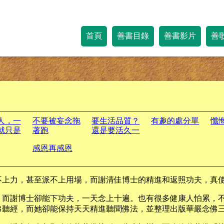
首頁
善書目錄
善書影片
善
人，一
不要被妄念拖
要生活品質？
有趣的處分單
懺
就只是
著跑
還是要活久一
那一剎
點？
感恩再感恩
來接引
不上力，甚至派不上用場，而謝清佳博士的精進和返照功夫，真
，而謝博士卻能下功夫，一天念上十遍。也有很多健康人怕累，
佛聽經，而她卻能保持天天精進聽聞佛法，並整理出版華嚴念佛