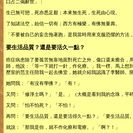
口占二偈辭世」：
生已無可戀，死亦悉足厭；本來無生死，生死由心現。
了知諸法空，始信一切有；西方有極樂，有佛無量壽。
「不要被自己的妄念拖著跑」是我當時用來克服恐懼的方法
要生活品質？還是要活久一點？
癌症病患除了要孤苦無靠地面對死亡之外，傷口還未癒合，
師，他說：「等一下就打一針，作化療。」我一楞、馬上想
歷室的范主任陪我一起去佛堂，她就介紹我認識了李醫師。
她問我：「有沒有學佛？」「有！」
又問：「修淨土嗎？」「是。」（大概是看到我的念珠，平
又問：「怕不怕死？」「不怕！」
再問：「要生活品質，還是要活得久一點？」「要生活品質
就說：「那我是你，就不作化療和電療。」「啊？！」