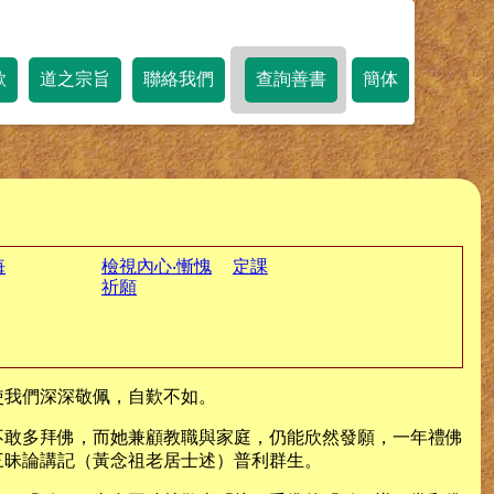
歌
道之宗旨
聯絡我們
查詢善書
簡体
悔
檢視內心‧慚愧
定課
祈願
使我們深深敬佩，自歎不如。
不敢多拜佛，而她兼顧教職與家庭，仍能欣然發願，一年禮佛
三昧論講記（黃念祖老居士述）普利群生。