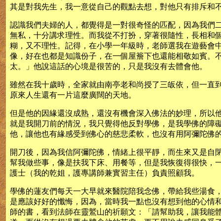
其是對我先生，我一意從自己的觀點去想，對他只有排斥和
認識我們夫婦的人，都覺得是一對很奇怪的匹配，因為我們
無私，十分講求理性。而我從不打扮，穿著很隨性，長相和
糊，又不理性。記得，在小學一年級時，老師選我在遊藝會
像，好在也都是知識份子，在一個屋簷下也還能相敬如賓。
太。」他說這話的心境是很苦的，只是我沒有去體會他。
雖然在我十歲時，全家就由南亭老和尚授了三皈依，但一直
原來人生還有一片這麼廣闊的天地。
但是他的因緣還沒成熟，還沒有機會深入佛法的妙理，所以
就是我開刀前的情況，我只覺得他反對學佛，是我學佛的障
他，讓他也有緣感受到佛心的慈悲柔軟，也沒有用阿彌陀佛
開刀後，因為我信阿彌陀佛，情緒上很平靜，而生來又是自
幫我做些事，像是扶我下床、用餐等，但是我恢復得很快，
護士（我的乾姐，護專講師兼實習主任）負責照顧我。
學佛的蓮友們每天一大早就來醫院陪我念佛，帶給我些湯食
是應該好好的懺悔，因為，當時我一點也沒有想到他的心情
師的書，看到法師在靈鷲山的祈願文：「請幫助我，讓我能