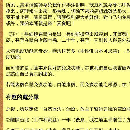
所以，當主治醫師要給我作化學注射時，我就推說要等病理報
後來，病理報告出來，很特殊，切除下來的癌組織雖然很大
我不做化療。這個事實，讓我得到很大的紓解。對自己的免
或許，我的幸運就是來自素食吧！
〈註〉：癌細胞在體內長出，長到能檢查出或摸到，其實都
癌，甚至在體內潛藏十幾、二十年，甚至一直到其人遇意外
人體免疫功能甚奇妙，辦法也甚多（本性佛力不可思議），
疫功能。
而可惜的是，這本來良好的免疫功能，常被我們自己戕害破
是該由自己負責調適的。
若能恢復自體免疫功能，自能康復。而免疫功能之根源，在
有趣的處分單
之後，我決定依「自然療法」治療，放棄了醫師建議的電療
◎離開台北（工作和家庭）一年（後來，我在埔里寺廟住了