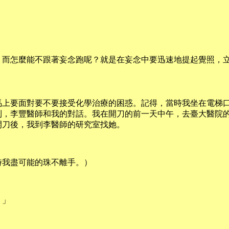
，而怎麼能不跟著妄念跑呢？就是在妄念中要迅速地提起覺照，
馬上要面對要不要接受化學治療的困惑。記得，當時我坐在電梯
到，李豐醫師和我的對話。我在開刀的前一天中午，去臺大醫院
開刀後，我到李醫師的研究室找她。
時我盡可能的珠不離手。）
。」