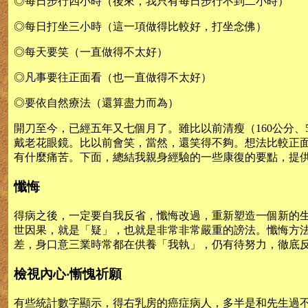
◎每日步行四小時（後來，我只有每日步行不到二小時）
◎每日打坐三小時（這一項做得比較好，打坐念佛）
◎每天要笑（一直做得不太好）
◎凡事要往正面看（也一直做得不太好）
◎要依自然療法（還算盡力而為）
開刀至今，已經五年又七個月了。雖比以前清瘦（160公分
戴老花眼鏡。比以前會笑，當然，還笑得不夠。想法比較正
有什麼痛苦。下面，總結我親身經驗的一些康復的要點，提
懺悔
得病之後，一定要自我反省，懺悔改過，重新塑造一個新的
世因果，就是「疑」，也就是非常非常嚴重的謗法。懺悔方
差，身口意三業時常都在供養「我執」，仍有待努力，徹底
檢視內心‧慚愧祈願
有些統計數字顯示，得右乳房的癌症病人，多半是和先生過