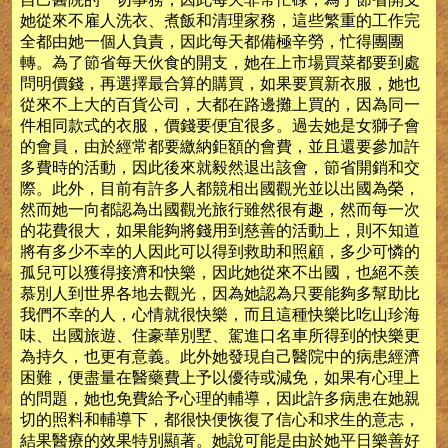
她從來不雇人洗衣、煮飯和清理家務，這些繁重的工作完
全都由她一個人負責，因此每天都備極辛勞，忙得團團
轉。為了節省每天伙食的開支，她在上市場買菜都要到處
問明價錢，再選擇最合算的購買，如果要買新衣服，她也
從來不上大的百貨公司，大都在路邊攤上買的，因為同一
件相同款式的衣服，價錢要便宜很多。過去她是女獅子會
的會員，由於經常都要繳納鉅額的會費，並且還要參加許
多費時的活動，因此後來就毅然退出該會，節省開銷和交
際。此外，目前有許多人都競相出國觀光並以出國為榮，
然而她一向都認為出國觀光旅行雖然很有趣，然而每一次
的花費很大，如果能夠將錢用到慈善的活動上，則不知道
將有多少不幸的人因此可以得到救助和照顧，多少可憐的
孤兒可以獲得接濟和快樂，因此她從來不出國，也絕不羨
慕別人到世界各地去觀光，因為她認為只要能夠多幫助比
我們不幸的人，心情就很快樂，而且這種快樂比吃山珍海
味、出國旅遊、住豪華別墅、駕進口名車所得到的快樂更
為持久，也更有意義。此外她發現自己醫院中的病患經濟
困難，便盡量在醫藥費上予以優待或減免，如果有心理上
的問題，她也免費給予心理的輔導，因此許多病患在她親
切的照料和輔導下，都很快便恢復了信心和求生的意志，
結果醫療的效果特別顯著。她說可能是由於她平日樂善好