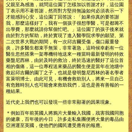
父親至為感激，就問這位園丁怎樣加以答謝才好，這位園
丁表示用不著答謝，然而對方堅持無論如何必須表示一下
才能感到心安，這位園丁回答說：「如果你真的要答謝
我，那麼這樣好了，我有一個孩子很想學醫，可是都籌不
出學費，那麼就請你幫個忙吧。」這位園丁的孩子後來就
由於對方的幫助，終於實現了進入醫學院求學的願望。第
二次世界大戰的期間，有一次邱吉爾受傷，傷口嚴重發
炎，許多醫生都束手無策，非常著急，這時候幸虧有一位
醫生忽然搭乘一架專機特地送來一種當時最新發明的特效
藥盤尼西林，由於及時的救治，終於迅速的醫好了這位首
相的傷痛，這一位專程送來藥品的醫生便是當年在池塘中
救起邱吉爾的園丁之子，也就是發明盤尼西林的著名學者
富萊明博士。由此可見，有機會救助別人，將來一旦自己
有危難時別人也可能會來救助我們，這也是善有善報的一
種結果。
近代史上我們也可以發現一些非常顯著的因果現象。
＊例如百年前英國人將鴉片大量輸入我國，戕害我國同胞
的健康，百年後的今日，許多走私集團便將大量的毒品由
亞洲運至英國，使他們的國民遭受應有的報應。