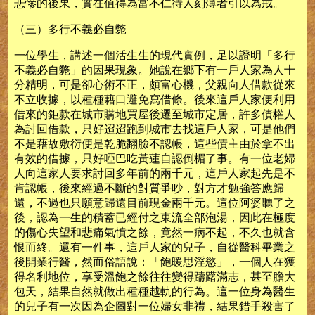
悲慘的後果，實在值得為富不仁待人刻薄者引以為戒。
（三）多行不義必自斃
一位學生，講述一個活生生的現代實例，足以證明「多行
不義必自斃」的因果現象。她說在鄉下有一戶人家為人十
分精明，可是卻心術不正，頗富心機，父親向人借款從來
不立收據，以種種藉口避免寫借條。後來這戶人家便利用
借來的鉅款在城市購地買屋後遷至城市定居，許多債權人
為討回借款，只好迢迢跑到城市去找這戶人家，可是他們
不是藉故敷衍便是乾脆翻臉不認帳，這些債主由於拿不出
有效的借據，只好啞巴吃黃蓮自認倒楣了事。有一位老婦
人向這家人要求討回多年前的兩千元，這戶人家起先是不
肯認帳，後來經過不斷的對質爭吵，對方才勉強答應歸
還，不過也只願意歸還目前現金兩千元。這位阿婆聽了之
後，認為一生的積蓄已經付之東流全部泡湯，因此在極度
的傷心失望和悲痛氣憤之餘，竟然一病不起，不久也就含
恨而終。還有一件事，這戶人家的兒子，自從醫科畢業之
後開業行醫，然而俗語說：「飽暖思淫慾」，一個人在獲
得名利地位，享受溫飽之餘往往變得躊躇滿志，甚至膽大
包天，結果自然就做出種種越軌的行為。這一位身為醫生
的兒子有一次因為企圖對一位婦女非禮，結果錯手殺害了