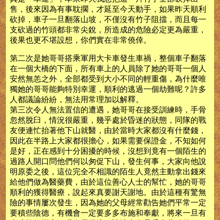
售，後來因為有事耽擱，才延至今天動手，如果昨天順利
砍掉，車子一旦翻落山坡，不僅沒有竹子阻擋，而且每一
支砍過的竹頭都非常尖銳，所造成的危險必定更為嚴重，
後果也更不堪設想，你們實在非常僥倖。
第二次是她哥哥搭乘軍用大卡車發生車禍，整個車子翻落
在一個大橋的下面，所有車上的人員除了她的哥哥一個人
安然無恙之外，全部都受到大小不同的輕重傷，為什麼唯
獨她的哥哥能夠特別幸運，順利的逃過一個劫難呢？許多
人都議論紛紛，無法用常理加以解釋。
第三次令人無法置信的遭遇，她哥哥在接受訓練時，手骨
忽然脫臼，情況很嚴重，幾乎處於昏迷的狀態，同隊的戰
友便連忙抬著他下山就醫，由於當時大家都沒有什麼錢，
因此在半路上大家都很擔心，如果需要保證金，不知如何
是好，正在感到十分困擾的時候，沒想到竟有一個陌生的
過路人開口問他們何以匆促下山，發生何事，大家向他說
明原委之後，這位完全不相識的陌生人竟然主動拿出錢來
給他們做為醫藥費，由於這位善心人士的幫忙，她的哥哥
順利的獲得醫療，說起來真要謝天謝地。由於這種有驚無
險的事情屢次發生，因為她的父母經常勸告她們平常一定
要積些陰德，有機會一定要多多布施和奉獻，將來一旦有