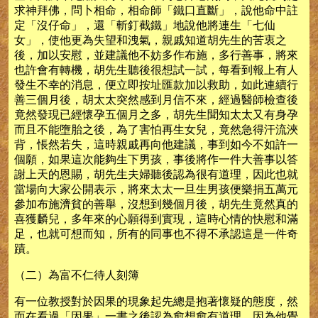
求神拜佛，問卜相命，相命師「鐵口直斷」，說他命中註
定「沒仔命」，還「斬釘截鐵」地說他將連生「七仙
女」，使他更為失望和洩氣，親戚知道胡先生的苦衷之
後，加以安慰，並建議他不妨多作布施，多行善事，將來
也許會有轉機，胡先生聽後很想試一試，每看到報上有人
發生不幸的消息，便立即按址匯款加以救助，如此連續行
善三個月後，胡太太突然感到月信不來，經過醫師檢查後
竟然發現已經懷孕五個月之多，胡先生聞知太太又有身孕
而且不能墮胎之後，為了害怕再生女兒，竟然急得汗流浹
背，悵然若失，這時親戚再向他建議，事到如今不如許一
個願，如果這次能夠生下男孩，事後將作一件大善事以答
謝上天的恩賜，胡先生夫婦聽後認為很有道理，因此也就
當場向大家公開表示，將來太太一旦生男孩便樂捐五萬元
參加布施濟貧的善舉，沒想到幾個月後，胡先生竟然真的
喜獲麟兒，多年來的心願得到實現，這時心情的快慰和滿
足，也就可想而知，所有的同事也不得不承認這是一件奇
蹟。
（二）為富不仁待人刻簿
有一位教授對於因果的現象起先總是抱著懷疑的態度，然
而在看過「因果」一書之後認為愈想愈有道理，因為他覺