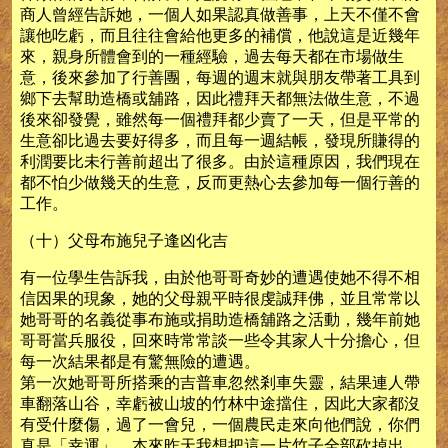
商人曾經告訴她，一個人如果認真做善事，上天不僅不會
讓他吃虧，而且往往會給他更多的補償，他說這是近幾年
來，親身所體會到的一種經驗，過去每天都在市場做生
意，後來參加了行善團，每週的週末就與朋友帶著工具到
鄉下去幫助造橋或舖路，因此禮拜天都無法做生意，不過
後來卻發覺，雖然每一個禮拜都少賣了一天，但是平常的
生意卻比過去要好得多，而且每一週結帳，發現所賺得的
利潤要比未行善前超出了很多。由於這種原因，我們現在
都不怕少做幾天的生意，反而更熱心去參加每一個行善的
工作。
（十）父母布施兒子逢凶化吉
有一位學生告訴我，由於他哥哥奇妙的遭遇使她不得不相
信因果的現象，她的父母親平時很虔誠拜佛，並且常常以
她哥哥的名義從事布施或捐助造橋舖路之活動，幾年前她
哥哥當兵服役，回來時常常談一些令其家人十分擔心，但
每一次結果都是有驚無險的遭遇。
第一次她哥哥所搭乘的吉普車忽然剎車失靈，結果連人帶
車翻落山谷，幸虧被山坡的竹林中途擋住，因此大家都沒
有受什麼傷，過了一會兒，一個農民走來向他們說，你們
真是「幸運」，本來昨天我想把這一片竹子全部砍掉出