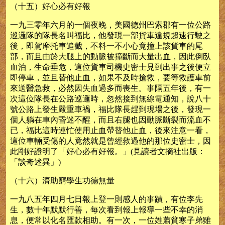
（十五）好心必有好報
一九三零年六月的一個夜晚，美國德州巴索郡有一位公路
巡邏隊的隊長名叫福比，他發現一部貨車違規超速行駛之
後，即駕摩托車追截，不料一不小心竟撞上該貨車的尾
部，而且由於大腿上的動脈被撞斷而大量出血，因此倒臥
血泊，生命垂危，這位貨車司機史密士見到出事之後便立
即停車，並且替他止血，如果不及時搶救，要等救護車前
來送醫急救，必然因失血過多而喪生。事隔五年後，有一
次這位隊長在公路巡邏時，忽然接到無線電通知，說八十
號公路上發生嚴重車禍，福比隊長趕到現場之後，發現一
個人躺在車內昏迷不醒，而且右腿也因動脈斷裂而流血不
已，福比這時連忙使用止血帶替他止血，後來注意一看，
這位車輛受傷的人竟然就是曾經救過他的那位史密士，因
此剛好證明了「好心必有好報。」(見讀者文摘社出版：
「談奇述異」)
（十六）濟助窮學生功德無量
一九八五年四月七日報上登一則感人的事蹟，有位李先
生，數十年默默行善，每次看到報上報導一些不幸的消
息，便常以化名匯款相助。有一次，一位姓蕭貧寒子弟雖