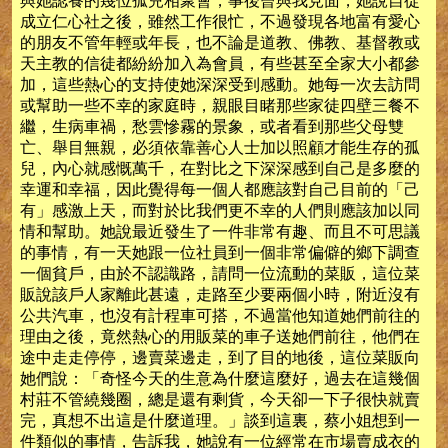
與她認養的幾位孤兒相聚會，事後曾與我見面，她說自從
成立仁心社之後，雖然工作很忙，不過發現各地富有愛心
的朋友不管年輕或年長，也不論是道教、佛教、基督教或
天主教的信徒都紛紛加入為會員，有些甚至全家大小都參
加，這些熱心的支持使她深深受到感動。她每一次去訪問
或幫助一些不幸的家庭時，親眼目睹那些家徒四壁三餐不
繼，生病車禍，愁雲慘霧的景象，或者看到那些父母雙
亡、舉目無親，必須依靠善心人士加以照顧才能生存的孤
兒，內心就感慨萬千，在對比之下深深感到自己是多麼的
幸運和幸福，因此覺得每一個人都應該對自己目前的「己
有」感激上天，而對於比我們更不幸的人們則應該加以同
情和幫助。她說最近發生了一件非常有趣、而且不可思議
的事情，有一天她跟一位社員到一個非常偏僻的鄉下調查
一個貧戶，由於不認識路，請問一位流動的菜販，這位菜
販說該戶人家離此甚遠，走路至少要兩個小時，附近沒有
公共汽車，也沒有計程車可搭，不過當他知道她們前往的
理由之後，竟然熱心的用販菜的車子送她們前往，他們在
途中走走停停，邊賣菜邊走，到了目的地後，這位菜販向
她們說：「奇怪今天的生意為什麼這麼好，過去在這幾個
村莊不管繞幾圈，總是還有剩貨，今天卻一下子很快就賣
完，真想不出這是什麼道理。」談到這裏，蔡小姐想到一
件類似的事情，告訴我，她說有一位經常在市場賣成衣的