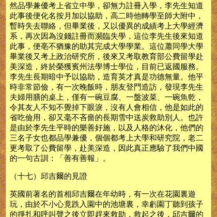
然品學兼優考上省立中學，卻無力註冊入學，李先生知道
此事後便化名按月加以協助，高二時他轉學至師大附中，
暫時失去聯絡，但畢業後，又以優異的成績考上大學經濟
系，再次因為沒錢註冊而瀕臨失學，這位李先生後來知道
此事，便亳不猶豫的助其完成大學學業。這位蕭同學大學
畢業後又考上政治研究所，後來又考取教育部公費留學赴
美深造，終於榮獲賓州法學博士學位，目前已返國服務。
李先生長期暗中予以協助，造育英才真是功德無量。他平
時非常節儉，有一次晚飯時，朋友登門造訪，發現李先生
夫婦用膳的桌上，僅有一碗豆腐、一盤波菜、一碗魚乾，
令其友人不知不覺掉下眼淚，沒有人會相信，他是如此的
省吃儉用，卻又毫不吝嗇的長期雪中送炭救助別人。也許
是由於李先生平時的樂善好施，以及人格的沐化，他們的
三名子女也都品學兼優，個個都考上大學和研究院，老二
更考取了公費留學，赴美深造，因此真正應驗了我們中國
的一句古訓：「善有善報」。
（十七）邱吉爾的見證
英國前著名的首相邱吉爾在年幼時，有一次在花園裏遊
玩，由於不小心竟跌入園中的池塘裏，幸虧園丁聽到孩子
的掙扎和呼叫聲之後立即趕來救助，救起之後，邱吉爾的