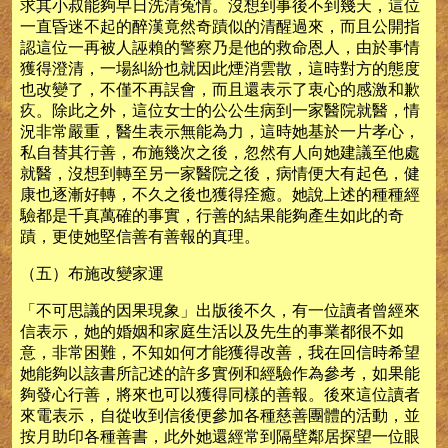
求其小叔能夠早日洗清冤情。沒想到事後不到幾天，這位
一直昏迷不起的醉漢竟然奇蹟似的清醒過來，而且公開指
認這位一再被人誣賴的警察乃是他的救命恩人，由於事情
獲得澄清，一場糾紛也就因此煙消雲散，這時對方的態度
也改變了，不僅不再誤會，而且還表示了衷心的感激和歉
疚。除此之外，這位女士的公公生病到一家醫院就醫，情
況非常嚴重，醫生表示無能為力，這時她基於一片孝心，
私自替其行善，布施幾次之後，忽然有人向她建議至他處
就醫，沒想到轉至另一家醫院之後，病情便大有起色，健
康也逐漸好轉，不久之後也獲得痊癒。她說上述的種種經
驗都是千真萬確的事實，行善的結果能夠產生如此的奇
蹟，更使她堅信善有善報的真理。
（五）布施改變家運
「不可思議的因果現象」出版後不久，有一位讀者曾經來
信表示，她的婚姻和家庭生活以及先生的事業都很不如
意，非常困難，不知如何才能獲得改善，我在回信時希望
她能夠以該書所記述的許多實例和經驗作為參考，如果能
夠發心行善，將來也可以獲得同樣的善報。後來這位讀者
來電表示，自從收到信後便參加各種慈善團體的活動，並
按月助印各種善書，此外她還經常到隔壁鄰居探望一位眼