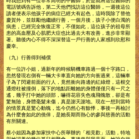
時我想到有一位非常高明的中醫師，於是就將這位醫師的
電話號碼告訴他，第二天他們找訪這位醫師，一週後這位
讀者便表示他孩子的病症已經大有起色，這時我除了替他
慶賀外，並鼓勵他繼續行善，一個月後，孩子小便白濁的
病患，已經完全恢復正常，不僅如此，這位孩子的祖母所
患的高血壓及心肌肥大症也比過去大有改善，進步非常顯
著。聽後內心不得不深深替這一戶行善的人家感到欣慰和
慶幸。
（九）行善得到補償
有一位許小姐，過新年的時候騎機車路過一個十字路口，
忽然發現右側有一輛大卡車直向她的方向衝過來，這輛車
子為了閃避前面的行人，竟然衝向路邊的紅綠燈，這根交
通燈柱被撞倒，落下的地點距離她的身體僅僅只有一尺之
遙，幾乎打中她的頭部，嚇得花容失色魂飛魄散，卻是有
驚無險，身體毫髮未傷，真是謝天謝地。現在一想到當時
的情景真是驚心動魄，迄今仍然心有餘悸，事後一再檢討
為什麼會如此的僥倖，是她長期而熱心的參與慈善的活動
有所關連。
蔡小姐因為參加家扶中心所舉辦的「相見歡」活動，特地