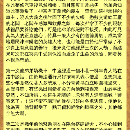
在此整修汽車後竟然賴帳，而且態度非常惡劣，他弟弟知
道此事邀集了一些富有正義感的朋友一齊查訪這些賴帳的
車主，曉以大義之後討回了不少的欠帳，悉數交還給工廠
的老闆，老闆在感激和欽佩之餘，每次都拿了不少的現款
或禮品要答謝他們，可是他弟弟卻絕對不接受。由此可見
其為人的正直熱心，特具一般人少有的道德勇氣，成為當
地居民津津樂道的英雄人物。也可能是由於他平常做了不
少真正有意義的善行，後來竟使他經歷三次的大劫，而結
果每次都在冥冥中受到保護而避免了生命的危險，聞者莫
不視為奇蹟。
第一次他弟弟騎機車，中途經過一個小巷一群年青人站在
路中談話，由於無法通行只好按喇叭表示借過，沒想到這
些少年竟然仗著人多勢眾，不分青黃皂白立即圍攏過來，
高聲辱罵，有些亮出扁鑽和尖刀向他剌殺過來，由於事出
突然，不知所措，在這生死關頭，忽然有人連聲高喊「警
察來了」！這些蠻不講理的暴徒只好向各處逃竄，使他化
險為夷，他背部受了一點刀傷和輕微的腫痛之外，其他都
全無大礙。
第二次是幾年前他幫助朋友在陽台搭建鴿舍，不小心觸到