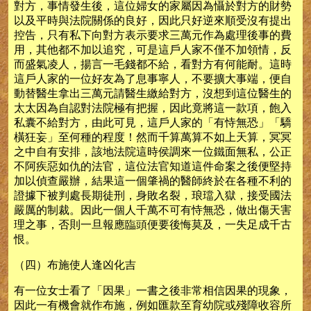
對方，事情發生後，這位婦女的家屬因為懾於對方的財勢
以及平時與法院關係的良好，因此只好逆來順受沒有提出
控告，只有私下向對方表示要求三萬元作為處理後事的費
用，其他都不加以追究，可是這戶人家不僅不加領情，反
而盛氣凌人，揚言一毛錢都不給，看對方有何能耐。這時
這戶人家的一位好友為了息事寧人，不要擴大事端，便自
動替醫生拿出三萬元請醫生繳給對方，沒想到這位醫生的
太太因為自認對法院極有把握，因此竟將這一款項，飽入
私囊不給對方，由此可見，這戶人家的「有恃無恐」「驕
橫狂妄」至何種的程度！然而千算萬算不如上天算，冥冥
之中自有安排，該地法院這時侯調來一位鐵面無私，公正
不阿疾惡如仇的法官，這位法官知道這件命案之後便堅持
加以偵查嚴辦，結果這一個肇禍的醫師終於在各種不利的
證據下被判處長期徒刑，身敗名裂，琅璫入獄，接受國法
嚴厲的制裁。因此一個人千萬不可有恃無恐，做出傷天害
理之事，否則一旦報應臨頭便要後悔莫及，一失足成千古
恨。
（四）布施使人逢凶化吉
有一位女士看了「因果」一書之後非常相信因果的現象，
因此一有機會就作布施，例如匯款至育幼院或殘障收容所