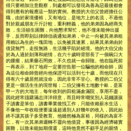
得只要稍加注意觀察，到處都可以發現為善為惡最後都會
得到應有的報應這一類的實例。教授的大伯父曾經擔任公
職，由於家境優裕，又有地位，是地方上的名流，不過他
對於親戚朋友斤斤計較，重利輕義，他的弟弟因為經商失
敗 ，生活頓生困難，向他懇求幫忙，他不僅未能伸出援
手，反而即刻以律師信函通知弟弟，中止一向被其弟弟租
用賴以為生的一塊田地，以免被其連累，結果其弟弟由於
借貸無門，走投無路，生活幾乎陷於絕境。他的大伯父由
於為人過於刻薄和絕情，在六十歲時背部長了一個碗口大
的腫瘤，結果藥石罔效，不久也就一命歸陰。他在臨死前
一再表示，到了地府一定要控告那一位騙他的相命師，因
為這位相命師曾經向他保證可以活到七十歲，而他現在只
得有六十歲居然就沒命，因此非常不甘心。教授的二伯父
更是一個活生生的現世報；二伯父擁有土地數十畝，是富
甲一方的大地主，每年收到的田租滿倉滿院，享用不盡，
因此經常躊躇滿志洋洋得意，而且時常嘲笑別人花錢讓孩
子讀書是笨伯，讀書畢業後找工作，只能依賴薪水生活，
不像他一年收租便要遠遠超過別人好幾年的收入，因此始
終不讓其孩子多受教育。他雖然極為富裕，同樣的為富不
仁，有一次其弟弟週轉不靈向他借貸，事後因為經濟確實
困難，以致未能如期償還，這時他竟然不顧手足的親情，