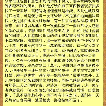
結果往往也會在意想不到的情況下喪失了那些金錢或者遭
到各種不利的後果。例如他好幾次買了東西後發現店員多
找了一些零錢，當時認為這僅僅只是小錢，因此也就沒有
將它送還，可是幾乎每一次這些錢，不是落在地面無法尋
找，便是掉在水溝只好放棄。有一件事令他深深感到終生
難忘，而且引以為戒：有一次他採訪了一個非常令人感動
的孝心故事，沒想到這件消息登出之後，由於引起社會普
遍的同情，因此慰問和捐助的信函也就雪片般的湧進這個
不幸的家庭。據其統計，這一家在短短的幾天中便收到了
八十萬，後來竟然達到一百萬的救助捐款。這一家人為了
向這位記者表示謝意，拿了五萬元給他酬勞，當時他認為
這件事他的幫助最大，應該受之無愧，因此就接受這筆
錢。不久有一位同事有急用，他知道後就介紹這位同事前
往這家借錢，結果借到二十萬元，沒想到這些事情過後不
久，他便發生一連串非常不如意的事件，遭受非常沉重的
打擊，差一點失業，甚至差一點就發生了嚴重的意外，因
此事後回想起來感到非常的後悔，同時也感到這些壞運很
可能是上天給他的譴責。經過這一次的教訓後，這一位記
者也就覺得一個人無論如何都應該隨時戒僅恐懼、自我警
惕，千萬不要作虧心事，也不可有非份之想，否則有一天
必然會自食惡果，遭受報應，那麼後悔不及了。