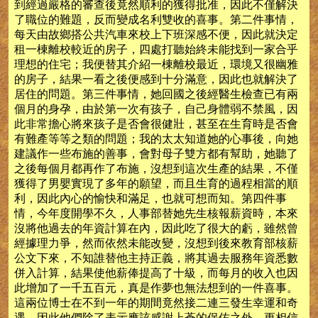
到經過嚴格的審查後竟然順利的獲得批准，因此不僅解決
了職位的難題，反而變成名利雙收的喜事。第二件事情，
每天由故鄉搭公共汽車來校上下班深感不便，因此就決定
租一棟離校較近的房子，四處打聽始終未能找到一家合乎
理想的住宅；我便替其介紹一棟離校最近，環境又很幽雅
的房子，結果一看之後便感到十分滿意，因此也就解決了
居住的問題。第三件事情，她回國之後經醫生檢查已有兩
個月的身孕，由於第一次有孩子，自己身體弱不禁風，因
此非常擔心將來孩子是否會很健壯，甚至在生育時是否會
有難產等等之類的問題；我的太太知道她的心事後，向她
建議作一些布施的善事，會對母子雙方都有幫助，她聽了
之後每個月都再作了布施，沒想到這次生產的結果，不僅
獲得了男嬰實現了多年的願望，而且生育的過程相當的順
利，因此內心的愉快和滿足，也就可想而知。第四件事
情，今年度開學不久，人事部替她先生核報薪資時，本來
沒將他過去的年資計算在內，因此吃了很大的虧，雖然曾
經據理力爭，然而依然未能改變，沒想到後來教育部核薪
公文下來，不知誰替他主持正義，將其過去服務年資悉數
併入計算，結果使他薪俸提高了十級，而每月的收入也因
此增加了一千五百元，真是作夢也無法想到的一件喜事。
這兩位博士在不到一年的期間竟然接二連三發生幸運和奇
遇，因此他們除了表示應該感謝上蒼的保佑之外，更相信