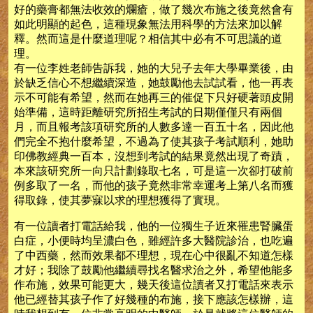
好的藥膏都無法收效的爛瘡，做了幾次布施之後竟然會有
如此明顯的起色，這種現象無法用科學的方法來加以解
釋。然而這是什麼道理呢？相信其中必有不可思議的道
理。
有一位李姓老師告訴我，她的大兒子去年大學畢業後，由
於缺乏信心不想繼續深造，她鼓勵他去試試看，他一再表
示不可能有希望，然而在她再三的催促下只好硬著頭皮開
始準備，這時距離研究所招生考試的日期僅僅只有兩個
月，而且報考該項研究所的人數多達一百五十名，因此他
們完全不抱什麼希望，不過為了使其孩子考試順利，她助
印佛教經典一百本，沒想到考試的結果竟然出現了奇蹟，
本來該研究所一向只計劃錄取七名，可是這一次卻打破前
例多取了一名，而他的孩子竟然非常幸運考上第八名而獲
得取錄，使其夢寐以求的理想獲得了實現。
有一位讀者打電話給我，他的一位獨生子近來罹患腎臟蛋
白症，小便時均呈濃白色，雖經許多大醫院診治，也吃遍
了中西藥，然而效果都不理想，現在心中很亂不知道怎樣
才好；我除了鼓勵他繼續尋找名醫求治之外，希望他能多
作布施，效果可能更大，幾天後這位讀者又打電話來表示
他已經替其孩子作了好幾種的布施，接下應該怎樣辦，這