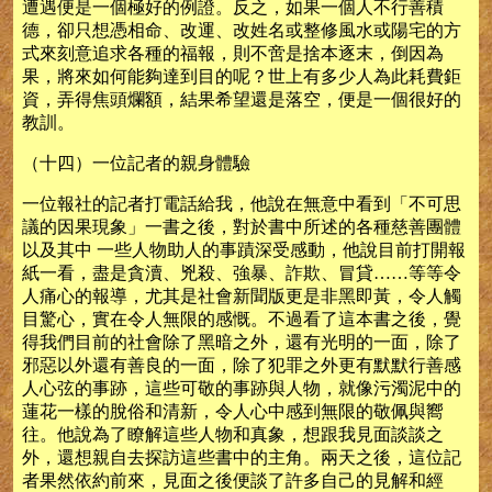
遭遇便是一個極好的例證。反之，如果一個人不行善積
德，卻只想憑相命、改運、改姓名或整修風水或陽宅的方
式來刻意追求各種的福報，則不啻是捨本逐末，倒因為
果，將來如何能夠達到目的呢？世上有多少人為此耗費鉅
資，弄得焦頭爛額，結果希望還是落空，便是一個很好的
教訓。
（十四）一位記者的親身體驗
一位報社的記者打電話給我，他說在無意中看到「不可思
議的因果現象」一書之後，對於書中所述的各種慈善團體
以及其中 一些人物助人的事蹟深受感動，他說目前打開報
紙一看，盡是貪瀆、兇殺、強暴、詐欺、冒貸……等等令
人痛心的報導，尤其是社會新聞版更是非黑即黃，令人觸
目驚心，實在令人無限的感慨。不過看了這本書之後，覺
得我們目前的社會除了黑暗之外，還有光明的一面，除了
邪惡以外還有善良的一面，除了犯罪之外更有默默行善感
人心弦的事跡，這些可敬的事跡與人物，就像污濁泥中的
蓮花一樣的脫俗和清新，令人心中感到無限的敬佩與嚮
往。他說為了瞭解這些人物和真象，想跟我見面談談之
外，還想親自去探訪這些書中的主角。兩天之後，這位記
者果然依約前來，見面之後便談了許多自己的見解和經