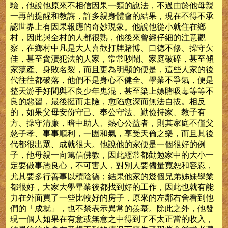
驗，他說他原來不相信因果一類的說法，不過由於他母親
一再的提醒和教誨，許多親身體會的結果，現在不得不承
認世界上有因果報應的奇妙現象。他說他從小就住在鄉
村，因此與全村的人都很熟，他後來曾經仔細的注意觀
察，在鄉村中凡是大人喜歡打牌賭博、口德不修、操守欠
佳，甚至貪瀆犯法的人家，常常吵鬧、家庭破碎，甚至傾
家蕩產、身敗名裂，而且更為明顯的便是，這些人家的後
代往往都破落，他們不是身心不健全、學業不爭氣，便是
整天游手好閒與不良少年鬼混，甚至染上嫖賭吸毒等等不
良的惡習，最後挺而走險，愈陷愈深而無法自拔。相反
的，如果父母安份守己、奉公守法、勤儉持家、教子有
方、操守清廉，暗中助人、熱心公益者，則其家庭不僅父
慈子孝、事事順利，一團和氣，享受天倫之樂，而且其後
代都很出眾、成就很大。他說他的家便是一個很好的例
子，他母親一向篤信佛教，因此經常都勸勉家中的大小一
定要做事憑良心，不可害人，對別人要儘量寬恕和容忍，
尤其要多行善事以積陰德；結果他家的幾個兄弟姊妹學業
都很好，大家大學畢業後都找到好的工作，因此也就有能
力在外面買了一些比較好的房子，原來的左鄰右舍看到他
們的「成就」，也不禁表示異常的羨慕。除此之外，他發
現一個人如果在有意或無意之中得到了不太正當的收入，