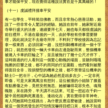
事才能保平安，現在覺得這種說法實在是千真萬確的！
（十一）虔誠禮拜撞車平安
有一位學生，平時篤信佛教，而且非常熱心慈善活動，她
說了一些非常令人驚訝的經驗。她說在前年，她家附近廟
寺舉行盛大的法會，連續要拜七天，她也每天都很虔誠的
前往禮拜，不過在最後的一天，由於學校有些事需要辦
理，因此就決定不去廟寺拜拜，不料到了學校後因為忘記
拿一樣東西，必須回家一趟，沒想到騎機車經過一個十字
路口，就忽然發現一輛大卡車由左邊急駛而來，整個機車
被捲入卡車的巨輪之下，並且被拖行了幾十公尺才停下，
這時路過的行人看到這一個驚心動魄的場面，並聽到嘎嘎
拖擦的巨響之後，都不約而同的佇足圍觀，他們看到被壓
得面目全非，毀損變型的機車之後，都不禁替這位機車的
騎士一把冷汗，心中認為她必然是凶多吉少，一定非死
即傷，可是大家萬萬沒有想到，這位被撞的小姐除了膝蓋
有點擦傷之外，竟然安然無恙。她被嚇得花容失色、魂飛
魄散，呆在路旁，半天講不出話來。可是一想起在千鈞一
髮中居然能夠死裏逃生、逢凶化吉，實在覺得非常神奇。
有人問她當時怎樣跳出，為什麼反應這麼敏捷，她說當時
被這一個突然發生的可怕情況嚇得目瞪口呆，根本不知道