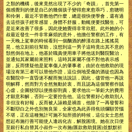
之類的機構，後來竟然出現了不少的「奇蹟」，首先第一
個感覺到的便是自己的幾個孩子變得愈來愈乖巧，愈聰明
和伶俐，最近不管教他們什麼，總是很快便學會，還有過
去這些孩子經常感冒，身體不舒服，動輒便要找醫生，可
是近來改善了很多，因此使她覺得非常欣慰。此外她的小
叔最近發生一件非常麻煩的意外，他擔任警察的工作，有
一天晚上駕車的時候看到一個酗酒的醉漢在路上搖搖晃
晃，他立刻前往幫助，沒想到這一男子這時竟出其不意的
頹然倒在地上，他基於職責便用車子將他送到醫院醫治，
並通知其家屬前來照料，這時其家屬不僅不對他表示感
謝，反而懷疑他是駕車傷人的肇事者，由於在他救助的現
場沒有第三者可以替他作證，這位倒地受傷的酒徒也因為
在醫院中一直昏迷不醒而無法說話，因此，儘管他一再說
明解釋，然而對方全然無動於衷，而且認為這個警察作賊
心虛，企圖狡辯以便推卻刑責，要求他出一筆鉅大的費用
才願意和解，否則一定要控告他。這位警察好心救助別人
非但沒有好報，反而被人誣賴是禍首，他除了一再發誓和
不斷辯白之外也別無良策，全家也為此弄得焦頭爛額苦惱
不堪，正在這種無計可施不知所措的時候，這位女士忽然
想起布施行善可能使人逢凶化吉，解脫困境。她在次日便
至銀行私自替其小叔作一次布施(匯款救助貧困)並默默祈