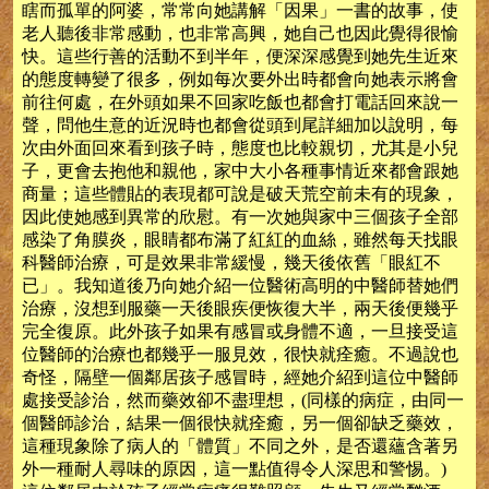
瞎而孤單的阿婆，常常向她講解「因果」一書的故事，使
老人聽後非常感動，也非常高興，她自己也因此覺得很愉
快。這些行善的活動不到半年，便深深感覺到她先生近來
的態度轉變了很多，例如每次要外出時都會向她表示將會
前往何處，在外頭如果不回家吃飯也都會打電話回來說一
聲，問他生意的近況時也都會從頭到尾詳細加以說明，每
次由外面回來看到孩子時，態度也比較親切，尤其是小兒
子，更會去抱他和親他，家中大小各種事情近來都會跟她
商量；這些體貼的表現都可說是破天荒空前未有的現象，
因此使她感到異常的欣慰。有一次她與家中三個孩子全部
感染了角膜炎，眼睛都布滿了紅紅的血絲，雖然每天找眼
科醫師治療，可是效果非常緩慢，幾天後依舊「眼紅不
已」。我知道後乃向她介紹一位醫術高明的中醫師替她們
治療，沒想到服藥一天後眼疾便恢復大半，兩天後便幾乎
完全復原。此外孩子如果有感冒或身體不適，一旦接受這
位醫師的治療也都幾乎一服見效，很快就痊癒。不過說也
奇怪，隔壁一個鄰居孩子感冒時，經她介紹到這位中醫師
處接受診治，然而藥效卻不盡理想，(同樣的病症，由同一
個醫師診治，結果一個很快就痊癒，另一個卻缺乏藥效，
這種現象除了病人的「體質」不同之外，是否還蘊含著另
外一種耐人尋味的原因，這一點值得令人深思和警惕。)