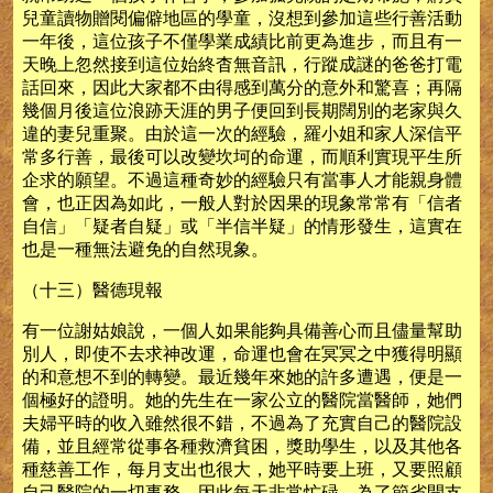
兒童讀物贈閱偏僻地區的學童，沒想到參加這些行善活動
一年後，這位孩子不僅學業成績比前更為進步，而且有一
天晚上忽然接到這位始終杳無音訊，行蹤成謎的爸爸打電
話回來，因此大家都不由得感到萬分的意外和驚喜；再隔
幾個月後這位浪跡天涯的男子便回到長期闊別的老家與久
違的妻兒重聚。由於這一次的經驗，羅小姐和家人深信平
常多行善，最後可以改變坎坷的命運，而順利實現平生所
企求的願望。不過這種奇妙的經驗只有當事人才能親身體
會，也正因為如此，一般人對於因果的現象常常有「信者
自信」「疑者自疑」或「半信半疑」的情形發生，這實在
也是一種無法避免的自然現象。
（十三）醫德現報
有一位謝姑娘說，一個人如果能夠具備善心而且儘量幫助
別人，即使不去求神改運，命運也會在冥冥之中獲得明顯
的和意想不到的轉變。最近幾年來她的許多遭遇，便是一
個極好的證明。她的先生在一家公立的醫院當醫師，她們
夫婦平時的收入雖然很不錯，不過為了充實自己的醫院設
備，並且經常從事各種救濟貧困，獎助學生，以及其他各
種慈善工作，每月支出也很大，她平時要上班，又要照顧
自己醫院的一切事務，因此每天非常忙碌，為了節省開支