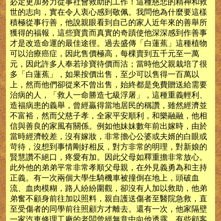
必定更加努力從事社會救助的工作！這種慈悲的精神和救
世的志向，實在令人衷心感到敬佩。我問他為什麼要這樣
積極從事行善，他說親眼看到自己的家人近年來的善舉所
獲得的福報，這些寶貴而真實的奇蹟使他深深感到作善事
才是改造命運的最佳途徑。過去盛傳「白蓮蕉」這種植物
可以治療癌症，因此售價極高，每棵賣到五千元至一萬
元，因此許多人奉若珍寶待價而沽；當時他父親栽培了很
多「白蓮蕉」，如果按價出售，至少可以售得一百萬以
上，然而他們卻從來不曾出售，始終都是免費贈送給需要
治病的人，「救人一命勝造七級浮屠」，這種重義輕利、
造福病患的義舉，曾經贏得當地居民的稱讚，雖然經濟並
不富裕，然而父慈子孝，全家平安順利，和樂融融，他相
信與善良的家風有關係。例如他妹妹數年前出嫁時，由於
當時經濟較差，沒有嫁妝，非常擔心公婆或夫婿的白眼或
苛待，沒想到事情剛好相反，對方非常的明理，對新娘的
賢慧讚不絕口，疼愛有加。因此父母如釋重擔非常放心。
此外他的弟弟平常非常孝順父母親，在外見義勇為和主持
正義。有一次兩個大學生騎機車被撞倒在地上，頭破血
流、血肉模糊，路人紛紛圍觀，卻沒有人加以救助，他弟
弟奮不顧身前往加以照料，親自護送傷者至醫院急救，直
至受傷者的同學前往照顧方才離去。還有一次，他家隔壁
一家汽車修理工廠的老闆曾經無意中向他透露，有些顧客