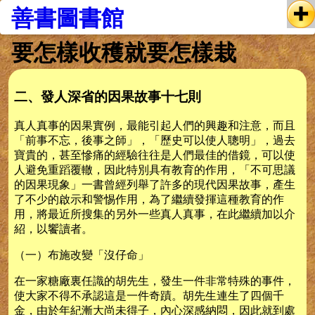
善書圖書館
要怎樣收穫就要怎樣栽
二、發人深省的因果故事十七則
真人真事的因果實例，最能引起人們的興趣和注意，而且
「前事不忘，後事之師」，「歷史可以使人聰明」，過去
寶貴的，甚至慘痛的經驗往往是人們最佳的借鏡，可以使
人避免重蹈覆轍，因此特別具有教育的作用，「不可思議
的因果現象」一書曾經列舉了許多的現代因果故事，產生
了不少的啟示和警惕作用，為了繼續發揮這種教育的作
用，將最近所搜集的另外一些真人真事，在此繼續加以介
紹，以饗讀者。
（一）布施改變「沒仔命」
在一家糖廠裏任識的胡先生，發生一件非常特殊的事件，
使大家不得不承認這是一件奇蹟。胡先生連生了四個千
金，由於年紀漸大尚未得子，內心深感納悶，因此就到處