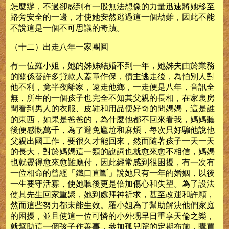
怎麼辦，不過卻感到有一股無法想像的力量迅速將她移至
路旁安全的一邊，才使她安然逃過這一個劫難，因此不能
不說這是一個不可思議的奇蹟。
（十二）出走八年一家團圓
有一位羅小姐，她的姊姊結婚不到一年，她姊夫由於業務
的關係替許多貸款人蓋章作保，債主逃走後，為怕別人對
他不利，竟半夜離家，遠走他鄉，一走便是八年，音訊全
無，所生的一個孩子也完全不知其父親的長相，在家裏房
間看到男人的衣服、皮鞋和用品便好奇的問媽媽，這是誰
的東西，如果是爸爸的，為什麼他都不回來看我，媽媽聽
後便感慨萬千，為了避免尷尬和麻煩，每次只好騙他說他
父親出國工作，要很久才能回來，然而隨著孩子一天一天
的長大，對於媽媽這一類的說詞也就愈來愈不相信，媽媽
也就覺得愈來愈難應付，因此經常感到很困擾，有一次有
一位相命的曾經「鐵口直斷」說她只有一年的婚姻，以後
一生要守活寡，使她聽後更是倍加傷心和失望。為了設法
使其先生回家重聚，她到處拜神祈求，甚至改運和許願，
然而這些努力都未能生效。羅小姐為了幫助解決他們家庭
的困擾，並且使這一位可憐的小外甥早日重享天倫之樂，
就幫助這一個孩子作善事，參加孤兒院的定期布施，購買