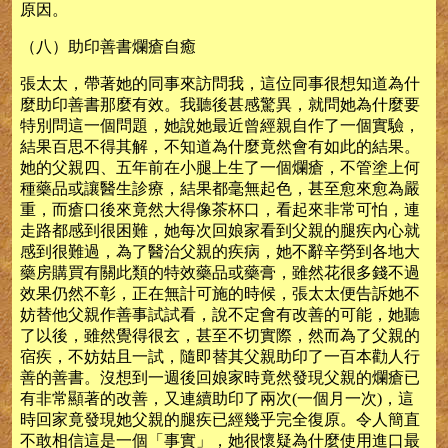
原因。
（八）助印善書爛瘡自癒
張太太，帶著她的同事來訪問我，這位同事很想知道為什
麼助印善書那麼有效。我聽後甚感驚異，就問她為什麼要
特別問這一個問題，她說她最近曾經親自作了一個實驗，
結果百思不得其解，不知道為什麼竟然會有如此的結果。
她的父親四、五年前在小腿上生了一個爛瘡，不管塗上何
種藥品或讓醫生診療，結果都毫無起色，甚至愈來愈為嚴
重，而瘡口後來竟然大得像茶杯口，看起來非常可怕，連
走路都感到很困難，她每次回娘家看到父親的腿疾內心就
感到很難過，為了醫治父親的疾病，她不辭辛勞到各地大
藥房購買有關此類的特效藥品或藥膏，雖然花很多錢不過
效果仍然不彰，正在無計可施的時候，張太太便告訴她不
妨替他父親作善事試試看，說不定會有改善的可能，她聽
了以後，雖然覺得很玄，甚至不切實際，然而為了父親的
宿疾，不妨姑且一試，隨即替其父親助印了一百本勸人行
善的善書。沒想到一週後回娘家時竟然發現父親的爛瘡已
有非常顯著的改善，又連續助印了兩次(一個月一次)，這
時回家竟發現她父親的腿疾已經幾乎完全復原。令人簡直
不敢相信這是一個「事實」，她很懷疑為什麼使用進口最