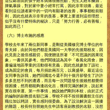
這位鄰居由於孩子經常病痛很難照顧，先生又經常酗酒，
脾氣暴躁，對於家中妻小經常打罵，因此非常頭痛，最近
看到這位讀者家中的一切均有顯著的改善，事事都較前順
利，因此也就表示非常的羨慕，事實上要達到這些理想，
似乎沒有什麼特殊的秘訣，只是「努力行善，必有善報」
如此而已！
（六）博士布施的感應
學校去年來了兩位新同事，是剛從美國修完博士學位的年
青夫婦，由於與他們都是美國同一大學的先後期校友，因
此見面之後倍感親切，我便贈送所著「不可思議的因果現
象」一書供其參考。他們閱後認為其中「春風化雨會」贈
書偏遠地區學童的活動很有意義，因此也就參加了該社，
成為固定的會員，每月捐款兩百元，以襄盛舉。最近這位
女同事告訴我，她們回國迄今還不到十個月卻發生了許許
多多意想不到的遭遇，而且每一次問題發生後雖然都覺得
很困擾，然而都能夠逢凶化吉，獲得完滿的解決，說起來
實在很幸運。第一件事情，她說她們剛到本校，由於正式
的編制的副教授名額已滿，學校不得不按排圖書館主任的
職位加以聘請，實在感到很委曲。為了設法解決這一困擾
的難題，校長特別替她先生申請客座副教授的名額，沒想