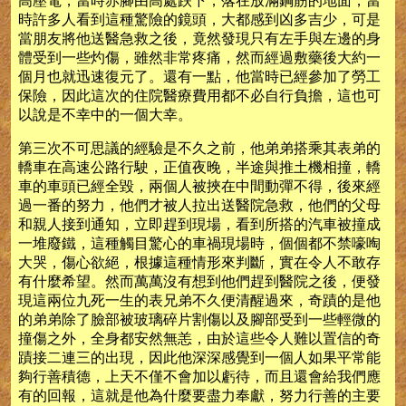
高壓電，當時赤腳由高處跌下，落在放滿鋼筋的地面，當
時許多人看到這種驚險的鏡頭，大都感到凶多吉少，可是
當朋友將他送醫急救之後，竟然發現只有左手與左邊的身
體受到一些灼傷，雖然非常疼痛，然而經過敷藥後大約一
個月也就迅速復元了。還有一點，他當時已經參加了勞工
保險，因此這次的住院醫療費用都不必自行負擔，這也可
以說是不幸中的一個大幸。
第三次不可思議的經驗是不久之前，他弟弟搭乘其表弟的
轎車在高速公路行駛，正值夜晚，半途與推土機相撞，轎
車的車頭已經全毀，兩個人被挾在中間動彈不得，後來經
過一番的努力，他們才被人拉出送醫院急救，他們的父母
和親人接到通知，立即趕到現場，看到所搭的汽車被撞成
一堆廢鐵，這種觸目驚心的車禍現場時，個個都不禁嚎啕
大哭，傷心欲絕，根據這種情形來判斷，實在令人不敢存
有什麼希望。然而萬萬沒有想到他們趕到醫院之後，便發
現這兩位九死一生的表兄弟不久便清醒過來，奇蹟的是他
的弟弟除了臉部被玻璃碎片割傷以及腳部受到一些輕微的
撞傷之外，全身都安然無恙，由於這些令人難以置信的奇
蹟接二連三的出現，因此他深深感覺到一個人如果平常能
夠行善積德，上天不僅不會加以虧待，而且還會給我們應
有的回報，這就是他為什麼要盡力奉獻，努力行善的主要