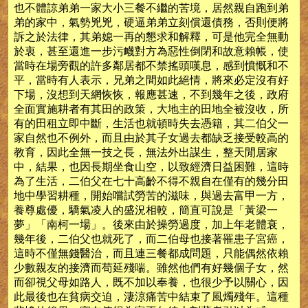
也不體諒弟弟一家大小三餐不繼的苦境，居然親自跑到弟
弟的家中，氣勢兇兇，硬逼弟弟立刻償還債務，否則便將
訴之於法律，其弟媳一再的懇求和解釋，可是他完全無動
於衷，甚至還進一步污衊對方為惡性倒閉和故意賴帳，使
當時在場旁觀的許多鄰居都不禁搖頭嘆息，感到憤慨和不
平，當時有人表示，兄弟之間如此絕情，將來必定沒有好
下場，沒想到天網恢恢，報應甚速，不到幾年之後，政府
全面實施耕者有其田的政策，大地主的田地全被沒收，所
有的田租立即中斷，生活也就頓時失去憑籍，其二伯父一
家自然也不例外，而且由於其子女過去都缺乏接受較高的
教育，因此全無一技之長，無法外出謀生，整天閒居家
中，結果，也因長期坐食山空，以致經濟日益困難，這時
為了生活，二伯父在七十高齡不得不親自在僅有的幾分田
地中學習耕種，開始嚐試勞苦的滋味，與過去富甲一方，
養尊處優，驕氣凌人的盛況相較，簡直可說是「黃梁一
夢」「南柯一場」。後來由於操勞過度，加上年老體衰，
幾年後，二伯父也就死了，而二伯母也接著罹患子宮癌，
這時不僅無錢醫治，而且連三餐都成問題，只能偶然依賴
少數親友的接濟而苟延殘喘。雖然他們有好幾個子女，然
而卻視父母如路人，既不加以奉養，也很少予以關心，因
此最後也在貧病交迫，淒涼痛苦中結束了風燭殘年。這種