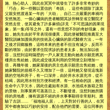
施、熱心助人，因此在冥冥中就發生了許多非常奇妙的
「巧合」和一些難以置信的「奇蹟」，這些奇蹟除了讓其
父親安然渡過某一年的「大劫」、自己二次嚴重的車禍均
安然無恙、一個心臟病的患者離開其診所轉至省立醫院才
突然去世，使其避免了許多麻煩(詳見「不可思議的因果現
象」第一集)等等之外，還有一些意想不到的奇妙現象，例
如，她先生由於平常表現很優異，因此便被醫院推薦至大
醫院訓練加護病房的技術及心臟病的新式醫療方法，一年
之後才回鄉服務，這時本來的患者不但沒有減少，反而不
斷的增加，由於要求住院求診的患者太多，無法加以收
容，沒想到這時隔壁的一戶人家竟主動向她表示願意將其
樓房出售給她，因此成交後其利用的空間便立刻增加一
倍，再幾年後，她家屋後的房主也表示願意出售給她，使
她家醫院的規模不久又增加了一倍，這時她又發現這塊新
購的空地和房子，有一口深井，由於井水水源充沛，從不
枯竭，因此用水特別方便和經濟。有一位相命的說，她先
生命中八字欠水，因此住處如有水源、水池或水族箱之類
的景物，則事業將可蒸蒸日上，不斷發達。沒想到她所購
得的房地產，擁有源源不絕的井水事事顯得非常順利。應
驗了古訓…… 「福地福人居」，上天對於行善的人，在冥
冥中都會加以巧妙的安排，配合他們的需要。這位同事的