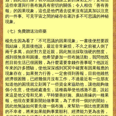
這些幸運與行善布施具有密切的關係；令人相信「善有善
報」的因果現象，這也是他們過去從來沒有認真加以注意
的一件事。可見宇宙之間的確存在著許多不可思議的神秘
現象。
（七）免費贈送治癌藥
楊先生因為看了「不可思議的因果現象」一書後便想要跟
我結緣，見面後他說，最近非常麻煩，不久之前被人倒了
兩千多萬，由於對方是近親，因此無法採取強硬的態度，
感到很無奈和困擾。他希望參加一些布施活動，我問他既
然目前生活已很困難，為什麼還要拿錢作善事呢？他說近
年來的許多體驗，使他深深感到冥冥中確實有因果報應的
現象存在，如果努力行善，一定會得到善報，目前他雖然
經濟很困難，已經幾個月沒有工作，不過最近有一位朋友
知道他的困境就立刻籌了一些資金來協助他，讓他能夠做
個小生意，使他絕處逢生，這種義舉使他感激不盡。說起
來這是他父母和兄弟，平時樂善好施、廣結善緣的一種果
報，他現在要重新開始做事業，為了求得一個好的開始，
因此他無論如何要先做一個布施，來幫助一個比他更困難
的不幸者，將來如果能夠事業順利、經濟能力更為改善，