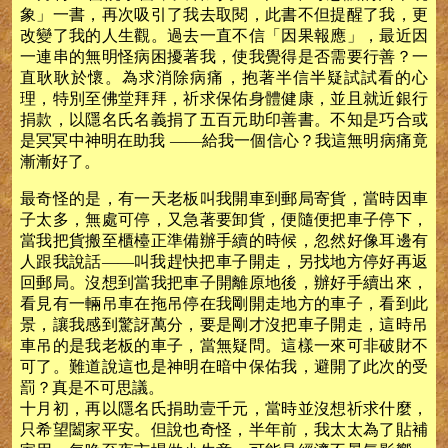
象」一書，再次吸引了我去取閱，此書不但提醒了我，更
改變了我的人生觀。過去一直不信「因果報應」，最近因
一連串的無明怪病困擾著我，使我覺得是否需要行善？一
直耿耿於懷。為求消除病痛，抱著半信半疑試試看的心
理，特別至佛堂拜拜，祈求保佑身體健康，並且就近銀行
捐款，以隱名氏名義捐了五百元助印善書。不知是巧合或
是冥冥中神明在助我 ——給我一個信心？我這無明病痛竟
漸漸好了。
最奇怪的是，有一天老板叫我開車到郵局寄貨，當時因車
子太多，無處可停，又急著要卸貨，便隨便把車子停下，
當我把貨搬至櫃檯正準備辦手續的時候，忽然好像耳邊有
人跟我說話——叫我趕快把車子開走，另找地方停好再返
回郵局。沒想到當我把車子開離原地後，辦好手續出來，
看見有一輛吊車在拖吊停在我剛開走地方的車子，看到此
景，讓我感到驚訝萬分，要是剛才沒把車子開走，這時吊
車吊的是我老板的車子，當無疑問。這樣一來可非破財不
可了。難道說這也是神明在暗中保佑我，避開了此次的受
罰？真是不可思議。
十月初，再以隱名氏捐助壹千元，當時並沒想祈求什麼，
只希望闔家平安。但說也奇怪，半年前，我太太為了貼補