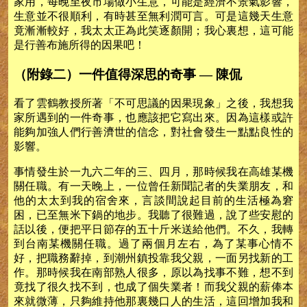
家用，每晚至夜市場做小生意，可能是經濟不景氣影響，
生意並不很順利，有時甚至無利潤可言。可是這幾天生意
竟漸漸較好，我太太正為此笑逐顏開；我心裏想，這可能
是行善布施所得的因果吧！
（附錄二）一件值得深思的奇事 — 陳侃
看了雲鶴教授所著「不可思議的因果現象」之後，我想我
家所遇到的一件奇事，也應該把它寫出來。因為這樣或許
能夠加強人們行善濟世的信念，對社會發生一點點良性的
影響。
事情發生於一九六二年的三、四月，那時候我在高雄某機
關任職。有一天晚上，一位曾任新聞記者的失業朋友，和
他的太太到我的宿舍來，言談間說起目前的生活極為窘
困，已至無米下鍋的地步。我聽了很難過，說了些安慰的
話以後，便把平日節存的五十斤米送給他們。不久，我轉
到台南某機關任職。過了兩個月左右，為了某事心情不
好，把職務辭掉，到潮州鎮投靠我父親，一面另找新的工
作。那時候我在南部熟人很多，原以為找事不難，想不到
竟找了很久找不到，也成了個失業者！而我父親的薪俸本
來就微薄，只夠維持他那裏幾口人的生活，這回增加我和