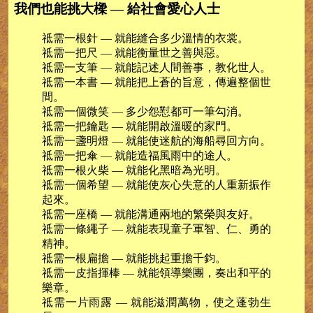
我們也能挑大樑 — 給社會愛心人士
祗需一根針 — 就能縫合多少溫情的衣裳。
祗需一把尺 — 就能衡量世之善與惡。
祗需一支筆 — 就能記述人間善事，教化世人。
祗需一本書 — 就能把上蒼的旨意，傳遍整個世
間。
祗需一個微笑 — 多少怨懟都可一筆勾消。
祗需一把鑰匙 — 就能開啟溫暖的家門。
祗需一盞明燈 — 就能使迷航的海船尋回方向。
祗需一把傘 — 就能造福風雨中的途人。
祗需一根火柴 — 就能化黑暗為光明。
祗需一個希望 — 就能使灰心失意的人重新振作
起來。
祗需一座橋 — 就能溝通兩地的繁榮與友好。
祗需一條繩子 — 就能表現童子軍智、仁、勇的
精神。
祗需一根扁擔 — 就能挑起重擔千鈞。
祗需一皮指揮棒 — 就能領導樂團，奏出和平的
樂章。
祗需一片雨露 — 就能滋潤萬物，使之蓬勃生