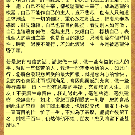
生一趟，自己不能主宰，卻被慾望給主宰了，成為慾望的
機器，自己不能作自己的主人，豈不悲哉！也有人只知道
追求潮流，把一切的錢財、重心放在潮流上，把潮流奉為
導師，眼見流轉，自己也盲目的跟從，看見別人如何做，
自己也隨著如何做，毫無主見，炫耀自己，標榜自己，表
現個人的英雄主義，也是盲目的跟從，只嘆潮流有個時間
性，時間一過便不流行，若如此渡過一生，亦是被慾望沖
昏了頭。
若是您肯相信的話，請您做一做，做一些有益於他人的
事，幫助一些貧苦的人，救濟一些需要救濟的人，如此而
行，您將會發現您所受的最大回報，就是您內心的愉快，
您的內心會因此而感到滿足，會因此而感到充實，做一些
善行義舉，留下一些有意義的事蹟，充實您的人生。朋
友！不要讓生命留白，枉走過此生，毫無功德、毫無建
樹、毫無善行，如此，當您百歲閉眼的一剎那，您將會感
到此生的空虛，到了閻王那邊，也難以交代。朋友！不要
一直盲目的忙，忙了一生，不知為了甚麼。聖賢亡後留了
名，雖經千百年，仍然傳頌不絕，朋友！您又將留下些甚
麼呢？