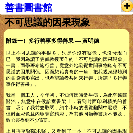
善書圖書館
不可思議的因果現象
附錄一）多行善事多得善果 — 黃明德
世上不可思議的事很多，只是你沒有察覺，也沒發現而
已，我因為讀了雲鶴教授著作的「不可思議的因果現象」
一書，而學著布施行善，竟意外地發覺世間事物確有不可
思議的因果關係。因而想藉貴會的一角，把我親身經驗到
的實際情形寫出，也希望讀者共同來行善，所謂「多行善
事多得善果」。
我是一個工人，今年初，不知何因時常生病，為此至醫院
醫治，無意中在候診室書架上，看到封面印刷精美的善
書，吸引了我前去取閱，約半小時的瀏覽翻閱中發現，不
但封面彩色且內容豐富精彩，為其他同類善書所不能及，
致心靈得到不少寄託。
上月再至醫院求醫，又看到了一本「不可思議的因果現