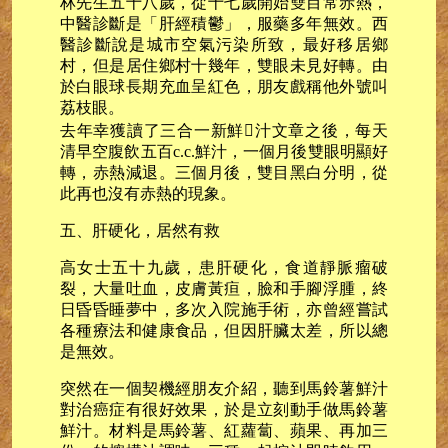
林先生五十八歲，從十七歲開始雙目常赤熱，
中醫診斷是「肝經積鬱」，服藥多年無效。西
醫診斷說是城市空氣污染所致，最好移居鄉
村，但是居住鄉村十幾年，雙眼未見好轉。由
於白眼球長期充血呈紅色，朋友戲稱他外號叫
荔枝眼。
去年幸獲讀了三合一新鮮汁文章之後，每天
清早空腹飲五百c.c.鮮汁，一個月後雙眼明顯好
轉，赤熱減退。三個月後，雙目黑白分明，從
此再也沒有赤熱的現象。
五、肝硬化，居然有救
高女士五十九歲，患肝硬化，食道靜脈瘤破
裂，大量吐血，皮膚黃疸，臉和手腳浮腫，終
日昏昏睡夢中，多次入院施手術，亦曾經嘗試
各種療法和健康食品，但因肝臟太差，所以總
是無效。
突然在一個契機經朋友介紹，聽到馬鈴薯鮮汁
對治癌症有很好效果，於是立刻動手做馬鈴薯
鮮汁。材料是馬鈴薯、紅蘿蔔、蘋果、再加三