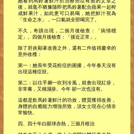
她看到馬鈴薯鮮汁對治療癌症有效的文章之
後，就毫不猶豫隨即把馬鈴薯配合蘋果一起榨
成鮮果汁，如此更可口易喝，她把鮮汁視為
「生命之水」，一口氣就全部喝完了。
不久，奇蹟出現，二個月後檢查：「病情穩
定」。四個月後檢查：「接近正常」。
除了肝炎顯著改善之外，還有二件值得慶幸的
意外收穫：
第一：她長年受花粉症的困擾，今年春天沒有
出現這種症狀。
第二：以往手腳一吹到冷風，就會出現紅疹，
非常癢，又稱濕疹。今年 卻一次也沒有。
這都是飲馬鈴薯鮮汁的功效，體質獲得改善，
身體的自癒能力增強所致，須女士現在心情非
常愉快。
四、四十年白眼球赤熱，三個月根治