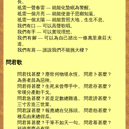
長。
祗需一聲春雷 — 就能化蟄眠為警醒。
祗需一個月亮 — 就能使遊子思鄉知返。
祗需一個太陽 — 就能普照大地，生生不息。
我們有口 — 可以高聲歌唱。
我們有手 — 可以實現理想。
我們有腳 — 可以為自己踏出一條萬里康莊大
道。
我們有肩 — 誰說我們不能挑大樑？
問君歌
問君找甚麼？塵世何物堪永恆。 問君卜甚麼？
為善者昌為惡殃。
問君得甚麼？生死未曾帶手中。 問君存甚麼？
常嘆分產動干戈。
問君急甚麼？若是定數總難逃。 問君謗甚麼？
三寸舌造三世業。
問君謀甚麼？報應總在兒孫頭。 問君怨甚麼？
種瓜由來總得瓜。
問君算甚麼？千筆不如天一勾。 問君慕甚麼？
福祿壽齊必有因。