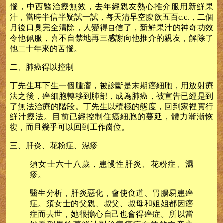
惱，中西醫治療無效，去年經親友熱心推介服用新鮮果
汁，當時半信半疑試一試，每天清早空腹飲五百c.c.，二個
月後口臭完全清除，人變得自信了，新鮮果汁的神奇功效
令他佩服，喜不自禁地再三感謝向他推介的親友，解除了
他二十年來的苦惱。
二、肺癌得以控制
丁先生耳下生一個腫瘤，被診斷是末期癌細胞，用放射療
法之後，癌細胞轉移到肺部，成為肺癌，被宣告已經是到
了無法治療的階段。丁先生以積極的態度，回到家裡實行
鮮汁療法。目前已經控制住癌細胞的蔓延，體力漸漸恢
復，而且幾乎可以回到工作崗位。
三、肝炎、花粉症、濕疹
須女士六十八歲，患慢性肝炎、花粉症、濕
疹。
醫生分析，肝炎惡化，會使食道、胃腸易患癌
症。須女士的父親、叔父、叔母和姐姐都因癌
症而去世，她很擔心自己也會得癌症。所以當