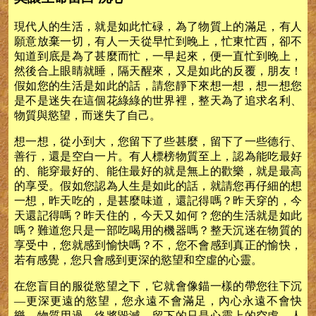
現代人的生活，就是如此忙碌，為了物質上的滿足，有人
願意放棄一切，有人一天從早忙到晚上，忙東忙西，卻不
知道到底是為了甚麼而忙，一早起來，便一直忙到晚上，
然後合上眼睛就睡，隔天醒來，又是如此的反覆，朋友！
假如您的生活是如此的話，請您靜下來想一想，想一想您
是不是迷失在這個花綠綠的世界裡，整天為了追求名利、
物質與慾望，而迷失了自己。
想一想，從小到大，您留下了些甚麼，留下了一些德行、
善行，還是空白一片。有人標榜物質至上，認為能吃最好
的、能穿最好的、能住最好的就是無上的歡樂，就是最高
的享受。假如您認為人生是如此的話，就請您再仔細的想
一想，昨天吃的，是甚麼味道，還記得嗎？昨天穿的，今
天還記得嗎？昨天住的，今天又如何？您的生活就是如此
嗎？難道您只是一部吃喝用的機器嗎？整天沉迷在物質的
享受中，您就感到愉快嗎？不，您不會感到真正的愉快，
若有感覺，您只會感到更深的慾望和空虛的心靈。
在您盲目的服從慾望之下，它就會像錨一樣的帶您往下沉
—更深更遠的慾望，您永遠不會滿足，內心永遠不會快
樂，物質用過，終將毀滅，留下的只是心靈上的空虛，人