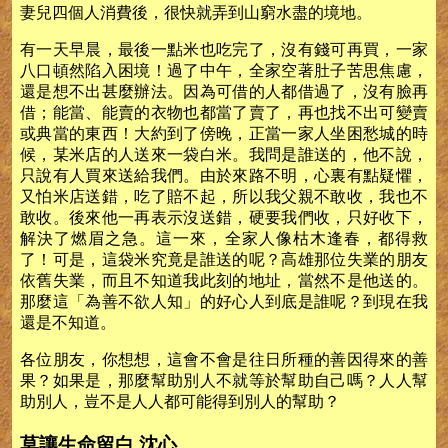
妻兒四個人消費後，很快就弄到山窮水盡的境地。
有一天早晨，最後一點米也吃完了，沒有錢可再買，一家
八口頓然陷入困境！過了中午，全家空著肚子苦思焦慮，
還是想不出甚麼辦法。因為可借的人都借過了，沒有臉再
借；能當、能賣的衣物也都當了賣了，再也找不出可變賣
或典當的東西！大約到了傍晚，正當一家人坐困愁城的時
候，某米店的人送來一袋白米。我問是誰送的，他不說，
只說有人買來送給我們。由於來路不明，心裏有點疑懼，
又怕米店送錯，吃了賠不起，所以我父親不敢收，我也不
敢收。後來他一再表示沒送錯，硬要我們收，只好收下，
解決了燃眉之急。這一來，全家人像枯木逢春，都得救
了！可是，這袋米究竟是誰送的呢？高雄那位失業的朋友
依舊失業，而且不知道我此刻的地址，當然不是他送的。
那麼這「為善不欲人知」的好心人到底是誰呢？到現在我
還是不知道。
各位朋友，你想想，這會不會是往日所種的善因得來的善
果？如果是，那麼幫助別人不就等於幫助自己嗎？人人幫
助別人，豈不是人人都可能得到別人的幫助？
莫讓生命留白 沈心