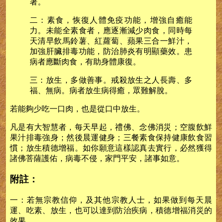
著。
二：素食，恢復人體免疫功能，增強自癒能
力。未能全素食者，應逐漸減少肉食，同時每
天清早飲馬鈴薯、紅蘿蔔、蘋果三合一鮮汁，
加強肝臟排毒功能，防治肺炎有明顯藥效。患
病者應斷肉食，有助身體康復。
三：放生，多做善事。戒殺放生之人長壽、多
福、無病。病者放生病得癒，眾難解脫。
若能夠少吃一口肉，也是從口中放生。
凡是有大智慧者，每天早起，禮佛、念佛消災；空腹飲鮮
果汁排毒強身；然後晨運健身；三餐素食保持健康飲食習
慣；放生積德增福。如你願意這樣認真去實行，必然獲得
諸佛菩薩護佑，病毒不侵，家門平安，諸事如意。
附註：
一：若無宗教信仰，及其他宗教人士，如果做到每天晨
運、吃素、放生，也可以達到防治疾病，積德增福消災的
效果。