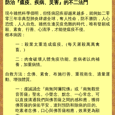
防治『瘟疫、疾病、災害』的不二法門
現今雖然科學倡明，但怪病惡疾卻越來越多，就例如二零
零三年非典型肺炎肆虐全球，奪人性命，防不勝防，人心
恐慌，人人自危。雖然生逢災疫危難的時代，唯有發願戒
殺、素食、行善、心清淨，才能使瘟疫不侵。
根本病因：
一：殺業太重造成瘟疫。(每天屠殺萬萬禽
畜。)
二：肉食破壞人體免疫功能。患病者以肉補
養，加重病情。
自救方法：念佛、素食、布施行善、重視衛生、適量運
動、增強體質。
一：虔誠誦念『南無阿彌陀佛』或『南無觀世
音菩薩』聖名。小聲念、默念、一心常念。可
以直接溝通我們與佛菩薩之間的感和應，獲得
佛菩薩的保佑平安，達到預防和除病的目的。
吃素者念佛，口心與佛菩薩相應，效果更為顯