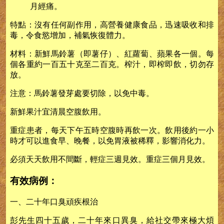
月經痛。
特點：沒有任何副作用，高營養健康食品，迅速吸收和排
毒，令食慾增加，補氣恢復體力。
材料：新鮮馬鈴薯（即薯仔）、紅蘿蔔、蘋果各一個。每
個各重約一百五十克至二百克。榨汁，即榨即飲，切勿存
放。
注意：馬鈴薯發芽處要切除，以免中毒。
新鮮果汁宜清晨空腹飲用。
重症患者，每天下午五時空腹時再飲一次。飲用後約一小
時才可以進食早、晚餐，以免胃液被稀釋，影響消化力。
必須天天飲用不間斷，輕症三週見效。重症三個月見效。
有效病例：
一、二十年口臭頑疾根治
彭先生四十五歲，二十年來口異臭，給社交帶來極大煩