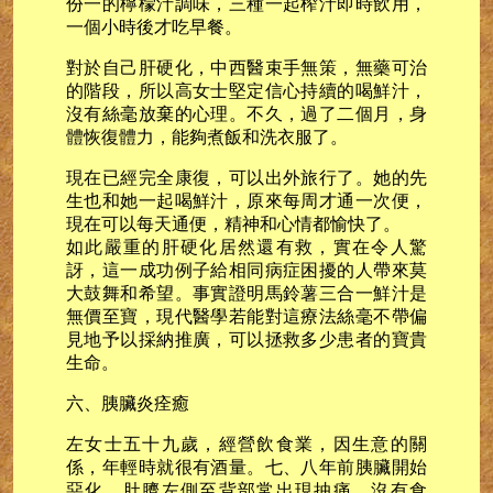
份一的檸檬汁調味，三種一起榨汁即時飲用，
一個小時後才吃早餐。
對於自己肝硬化，中西醫束手無策，無藥可治
的階段，所以高女士堅定信心持續的喝鮮汁，
沒有絲毫放棄的心理。不久，過了二個月，身
體恢復體力，能夠煮飯和洗衣服了。
現在已經完全康復，可以出外旅行了。她的先
生也和她一起喝鮮汁，原來每周才通一次便，
現在可以每天通便，精神和心情都愉快了。
如此嚴重的肝硬化居然還有救，實在令人驚
訝，這一成功例子給相同病症困擾的人帶來莫
大鼓舞和希望。事實證明馬鈴薯三合一鮮汁是
無價至寶，現代醫學若能對這療法絲毫不帶偏
見地予以採納推廣，可以拯救多少患者的寶貴
生命。
六、胰臟炎痊癒
左女士五十九歲，經營飲食業，因生意的關
係，年輕時就很有酒量。七、八年前胰臟開始
惡化，肚臍左側至背部常出現抽痛，沒有食