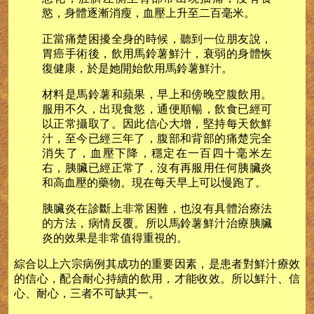
慾，身體逐漸消瘦，血壓上升至二百毫米。
正當痛楚困擾全身的時候，聽到一位朋友說，
胃癌手術後，飲用馬鈴薯鮮汁，衰弱的身體恢
復健康，於是她開始飲用馬鈴薯鮮汁。
材料是馬鈴薯和蘋果，早上和傍晚空腹飲用。
服用不久，出現食慾，通便順暢，飲食已經可
以正常攝取了。因此信心大增，堅持每天飲鮮
汁，至今已經三年了，腹部和背部的痛楚完全
消失了，血壓下降，穩定在一百四十毫米左
右，胰臟已經正常了，沒有再服用任何胰臟炎
和高血壓的藥物。現在每天早上可以慢跑了。
胰臟炎在診斷上非常困難，也沒有具體治療法
的方法，病情反覆。所以馬鈴薯鮮汁治療胰臟
炎的效果是非常值得重視的。
綜合以上六宗病例其成功的重要因素，是患者對鮮汁療效
的信心，配合耐心持續的飲用，才能收效。所以鮮汁、信
心、耐心，三者不可缺其一。