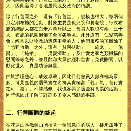
大，因此贏得了各地居民以及政府的稱讚。
除了行善團之外，還有「行善堂」，規模也很大，每兩個
月定期布施的活動，對象主要是孤兒院和養老院，每次布
施的總額大都在白米六萬斤以上，會員人數也有兩、三千
人，布施的範圍遍佈了全省各地區。此外還有「仁愛慈善
會」經常以財物救助遭遇不幸的人，他們服務的項目除了
「急難救助」之外，還有「貧困扶助」、「施米」、「施
醫」、「施棺」、「災變濟助」，及仁愛之家之類機構的
慰問等等之外，並且翻印大量佛經和善書，免費贈閱，以
勸化世人，真是功德無量。
由於辦理熱心，成效卓著，因此目前會員人數亦極為眾
多。可見嘉義的居民實在名符其實極富「義」氣，善行實
在可「嘉」。不勝感佩，我也參與了這些有意義的活動，
同時也因此了解了許許多多令人感動的事跡。
二、行善團體的緣起
在花蓮山區幾個山胞抬著一個患急症的病人，徒步跋涉了