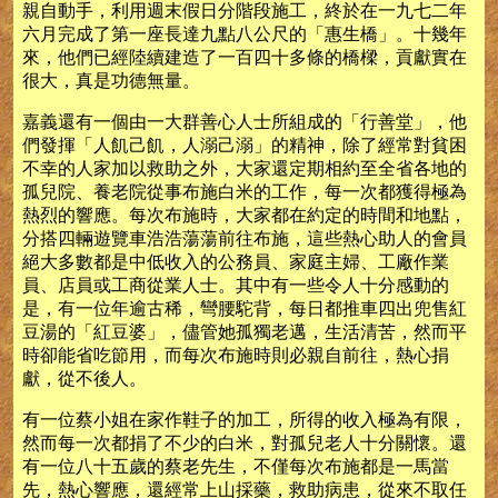
親自動手，利用週末假日分階段施工，終於在一九七二年
六月完成了第一座長達九點八公尺的「惠生橋」。十幾年
來，他們已經陸續建造了一百四十多條的橋樑，貢獻實在
很大，真是功德無量。
嘉義還有一個由一大群善心人士所組成的「行善堂」，他
們發揮「人飢己飢，人溺己溺」的精神，除了經常對貧困
不幸的人家加以救助之外，大家還定期相約至全省各地的
孤兒院、養老院從事布施白米的工作，每一次都獲得極為
熱烈的響應。每次布施時，大家都在約定的時間和地點，
分搭四輛遊覽車浩浩蕩蕩前往布施，這些熱心助人的會員
絕大多數都是中低收入的公務員、家庭主婦、工廠作業
員、店員或工商從業人士。其中有一些令人十分感動的
是，有一位年逾古稀，彎腰駝背，每日都推車四出兜售紅
豆湯的「紅豆婆」，儘管她孤獨老邁，生活清苦，然而平
時卻能省吃節用，而每次布施時則必親自前往，熱心捐
獻，從不後人。
有一位蔡小姐在家作鞋子的加工，所得的收入極為有限，
然而每一次都捐了不少的白米，對孤兒老人十分關懷。還
有一位八十五歲的蔡老先生，不僅每次布施都是一馬當
先，熱心響應，還經常上山採藥，救助病患，從來不取任