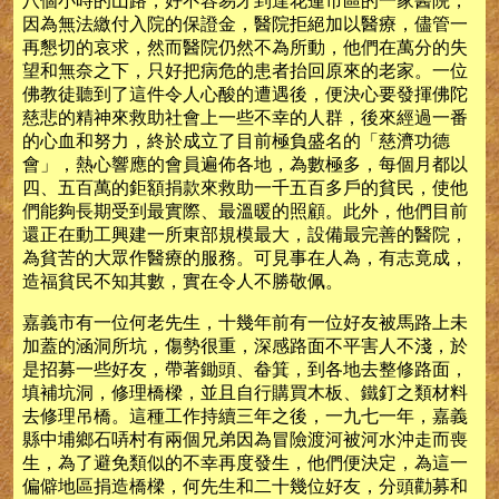
八個小時的山路，好不容易才到達花蓮市區的一家醫院，
因為無法繳付入院的保證金，醫院拒絕加以醫療，儘管一
再懇切的哀求，然而醫院仍然不為所動，他們在萬分的失
望和無奈之下，只好把病危的患者抬回原來的老家。一位
佛教徒聽到了這件令人心酸的遭遇後，便決心要發揮佛陀
慈悲的精神來救助社會上一些不幸的人群，後來經過一番
的心血和努力，終於成立了目前極負盛名的「慈濟功德
會」，熱心響應的會員遍佈各地，為數極多，每個月都以
四、五百萬的鉅額捐款來救助一千五百多戶的貧民，使他
們能夠長期受到最實際、最溫暖的照顧。此外，他們目前
還正在動工興建一所東部規模最大，設備最完善的醫院，
為貧苦的大眾作醫療的服務。可見事在人為，有志竟成，
造福貧民不知其數，實在令人不勝敬佩。
嘉義市有一位何老先生，十幾年前有一位好友被馬路上未
加蓋的涵洞所坑，傷勢很重，深感路面不平害人不淺，於
是招募一些好友，帶著鋤頭、畚箕，到各地去整修路面，
填補坑洞，修理橋樑，並且自行購買木板、鐵釘之類材料
去修理吊橋。這種工作持續三年之後，一九七一年，嘉義
縣中埔鄉石哢村有兩個兄弟因為冒險渡河被河水沖走而喪
生，為了避免類似的不幸再度發生，他們便決定，為這一
偏僻地區捐造橋樑，何先生和二十幾位好友，分頭勸募和