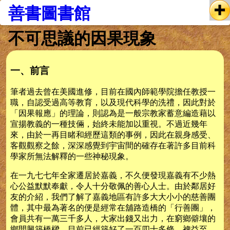
善書圖書館
不可思議的因果現象
一、前言
筆者過去曾在美國進修，目前在國內師範學院擔任教授一
職，自認受過高等教育，以及現代科學的洗禮，因此對於
「因果報應」的理論，則認為是一般宗教家蓄意編造藉以
宣揚教義的一種技倆，始終未能加以重視。不過近幾年
來，由於一再目睹和經歷這類的事例，因此在親身感受、
客觀觀察之餘，深深感覺到宇宙間的確存在著許多目前科
學家所無法解釋的一些神秘現象。
在一九七七年全家遷居於嘉義，不久便發現嘉義有不少熱
心公益默默奉獻，令人十分敬佩的善心人士。由於鄰居好
友的介紹，我們了解了嘉義地區有許多大大小小的慈善團
體，其中最為著名的便是經常在舖路造橋的「行善團」，
會員共有一萬三千多人，大家出錢又出力，在窮鄉僻壤的
鄉間興築橋樑，目前已經築好了一百四十多條，裨益至