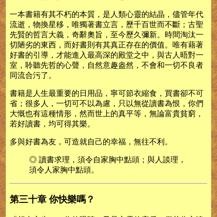
一本書籍有其不朽的本質，是人類心靈的結晶，儘管年代
流逝，物換星移，唯獨著書立言，歷千百世而不斷；古聖
先賢的哲言大義，奇辭奧旨，至今歷久彌新。時間淘汰一
切陋劣的東西，而好書則有其真正存在的價值。唯有藉著
好書的引導，才能進入最高深的殿堂之中，與古人晤對一
室，聆聽先哲的心聲，自然意趣盎然，不會和一切不良者
同流合污了。
書籍是人生最重要的日用品，寧可節衣縮食，買書卻不可
省；很多人，一切可不以為慮，只以無從讀書為恨，你們
大慨也有這種情形，然而世上的真平等，無論富貴貧窮，
若好讀書，均可得其樂。
多與好書為友，可造就自己的幸福，無往不利。
◎ 讀書求理，須令自家胸中點頭；與人談理，
須令人家胸中點頭。
第三十章 你快樂嗎？