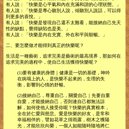
有人說：「快樂是心平氣和內在充滿和諧的心理狀態。」
有人說：「快樂是專心聽別人說，傾聽別人說話，可以得
到更多的喜悅。」
有人說：「快樂是發現自己還不太難看，能接納自己先天
性的缺點，覺得缺陷也是美。」
有人說：「快樂是內在充實、外在和平與順暢。」
二、要怎麼做才能得到真正的快樂呢？
生活是一種藝術，追求完美是藝術的最高境界，那如何在
追求完美的過程中，使自己生活獲得快樂呢？
(1)要有健康的身體｜健康是一切的基礎，呻吟
在病塌上的人，是快樂不起來的，生理的失
衡，影響到心情的舒暢。
(2)接納自己，尊重自己，關愛自己｜先要自重
自愛，才能接納自己，否則連自己都無法諒
解，如何使他人接受你呢？快樂的真實根本，
全在於仁愛與慈悲。愛是快樂的好友，是常和
幸福相伴的，譬如花草之得雨露，樹木之獲陽
光，才能欣欣向榮，一個人如能隨時隨地將仁