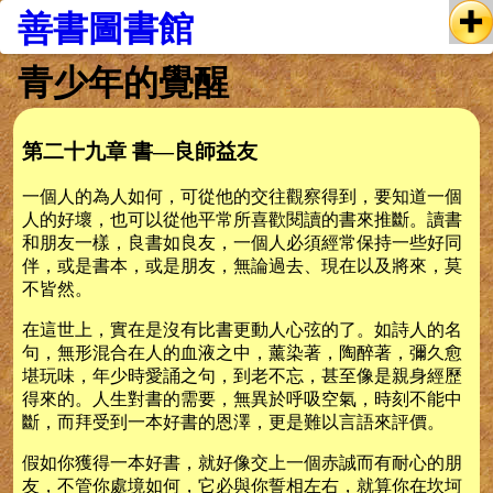
善書圖書館
青少年的覺醒
第二十九章 書—良師益友
一個人的為人如何，可從他的交往觀察得到，要知道一個
人的好壞，也可以從他平常所喜歡閱讀的書來推斷。讀書
和朋友一樣，良書如良友，一個人必須經常保持一些好同
伴，或是書本，或是朋友，無論過去、現在以及將來，莫
不皆然。
在這世上，實在是沒有比書更動人心弦的了。如詩人的名
句，無形混合在人的血液之中，薰染著，陶醉著，彌久愈
堪玩味，年少時愛誦之句，到老不忘，甚至像是親身經歷
得來的。人生對書的需要，無異於呼吸空氣，時刻不能中
斷，而拜受到一本好書的恩澤，更是難以言語來評價。
假如你獲得一本好書，就好像交上一個赤誠而有耐心的朋
友，不管你處境如何，它必與你誓相左右，就算你在坎坷