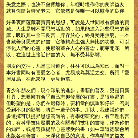
失意之際，也決不會背離你，年輕時堪作你的良師益友，
就算你隨著時光老去，它依然是你唯一可以慰藉的良伴。
好書裏面蘊藏著寶貴的思想，可說是人世間最有價值的寶
藏。人生是離不開思想活動的，如果能進入那些思想的寶
庫，吸取其中金玉良言，貯存於心，終身受用無窮。一本
含藏善良思想的好書，它能夠產生強大無比的功能，可以
淨化人們的心靈，使那潛藏在人心的善念，萌芽開花，所
以，在這世上接近好書的人，無不受其影響。
朋友的交往，凡是志同道合，往往可以成為知己，而對一
本好書同時有喜愛之心者，尤易成為莫逆之交。所謂「愛
屋及烏」在此來說，更見適當。
青少年朋友們，現今印刷的進步，書藉的普及，更是日新
月異，想要擁有合乎自己志趣發展的好書，是很容易的，
但盼望的是，你們在選擇時，要相當的慎重和仔細，否則
受到不良的影響，將是一輩子的事。所以，我建議你們，
多選擇可以提昇思想高尚的，有學術研究的，有至理名言
的，有科學技術發展的及有關專門技術的書籍，作為你們
的知己，或是選擇提昇心靈感受的書（如中華道德學會所
出版各種善書），來淨化自己的意境，作為精神的益友。