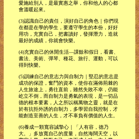
愛施給別人，是最實惠之舉，你和他人的心都
會溫暖起來。
(3)認識自己的責任，演好自己的角色｜你們現
在都是在學的學生，要遵守學生的本份，好好
用功，充實自己，把書讀好，發揮潛力，造就
最好的成績，你就會快樂。
(4)充實自己的休閒生活—課餘和假日，看書、
書法、美術、彈琴、種花、旅行、運動，可以
得到快樂。
(5)訓練自己的意志力與自制力｜堅忍的意志是
成功的保證，奮鬥的資本，使你在滿佈荊棘的
人生旅途上，勇往直前，雖然失敗不幸，仍能
屹立不倒，而自制力是勇氣的表現，是一切品
德的根本要素，人之所以稱萬物之靈，就是在
於有抗拒外誘的自制力，多學習自我控制，才
能創造至善的人生，才不辜負有價值的人生。
(6)養成一顆寬容誠摯心｜「人有容，德乃
大。」多放寬自己的度量，自然海闊天空，以