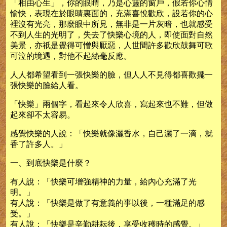
「相由心生」，你的眼睛，乃是心靈的窗戶，假若你心情
愉快，表現在於眼睛裏面的，充滿喜悅歡欣，設若你的心
裡沒有光亮，那麼眼中所見，無非是一片灰暗，也就感受
不到人生的光明了，失去了快樂心境的人，即使面對自然
美景，亦祇是覺得可憎與厭惡，人世間許多歡欣鼓舞可歌
可泣的境遇，對他不起絲毫反應。
人人都希望看到一張快樂的臉，但人人不見得都喜歡擺一
張快樂的臉給人看。
「快樂」兩個字，看起來令人欣喜，寫起來也不難，但做
起來卻不太容易。
感覺快樂的人說：「快樂就像灑香水，自己灑了一滴，就
香了許多人。」
一、到底快樂是什麼？
有人說：「快樂可增強精神的力量，給內心充滿了光
明。」
有人說：「快樂是做了有意義的事以後，一種滿足的感
受。」
有人說：「快樂是辛勤耕耘後，享受收穫時的感覺。」