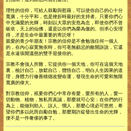
理性的信仰，可給人鼓勵與慰藉，可以使你自己的心十分
寬廣，十分平和，也是挫折時最好的支持者。只要你們心
中充滿愛的光輝，時刻以大眾的安危為念，即使你們不曾
皈依，天上的仙佛，還是以你們為榮為傲的。但求心安理
得，才是生命中最重要的寄託呀！
親愛的青少年朋友！宗教的信仰是不會勉強任何一個人
的，在內心寂寞無依時，你可亳無顧忌的敞開訴說，它還
是永遠張開溫慈的雙手迎接你的。
宗教不會強人所難，它提供你一個天地，你可在這個天地
裏，檢討自己，放鬆自己，體悟自己，明白人生因果的道
理，身體力行修善積德改變命運，發現生命的可愛和無限
寬廣的偉大。
對宗教信仰，祇要你們心中常存有愛，愛所有的人，愛一
切動物、植物，無私而真誠，那麼就可心安；在你們的行
為上，能做到助人、諒人、憫人，那麼心境必可悠然，希
望你們多以此而自勵自勉，那麼期許綻發出生命的光輝，
便不是一件奢侈的事了。