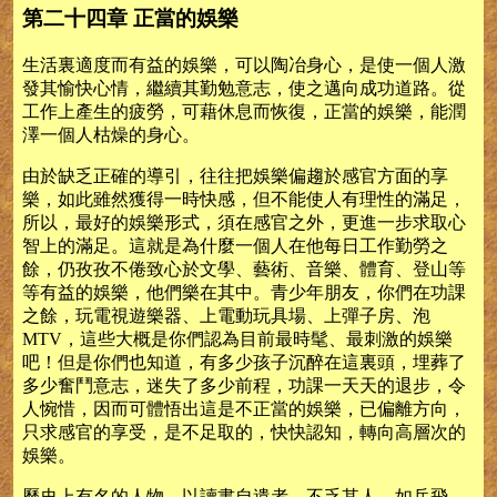
第二十四章 正當的娛樂
生活裏適度而有益的娛樂，可以陶冶身心，是使一個人激
發其愉快心情，繼續其勤勉意志，使之邁向成功道路。從
工作上產生的疲勞，可藉休息而恢復，正當的娛樂，能潤
澤一個人枯燥的身心。
由於缺乏正確的導引，往往把娛樂偏趨於感官方面的享
樂，如此雖然獲得一時快感，但不能使人有理性的滿足，
所以，最好的娛樂形式，須在感官之外，更進一步求取心
智上的滿足。這就是為什麼一個人在他每日工作勤勞之
餘，仍孜孜不倦致心於文學、藝術、音樂、體育、登山等
等有益的娛樂，他們樂在其中。青少年朋友，你們在功課
之餘，玩電視遊樂器、上電動玩具場、上彈子房、泡
MTV，這些大概是你們認為目前最時髦、最刺激的娛樂
吧！但是你們也知道，有多少孩子沉醉在這裏頭，埋葬了
多少奮鬥意志，迷失了多少前程，功課一天天的退步，令
人惋惜，因而可體悟出這是不正當的娛樂，已偏離方向，
只求感官的享受，是不足取的，快快認知，轉向高層次的
娛樂。
歷史上有名的人物，以讀書自遣者，不乏其人，如岳飛、