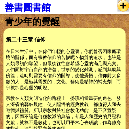
善書圖書館
青少年的覺醒
第二十三章 信仰
在日常生活中，在你們年輕的心靈裏，你們曾否因家庭環
境的關係，而有宗教信仰的苦惱呢？物質的追求，也許是
人類最初的願望，但最後往往會希望心靈的滿足與充實。
人們面對宇宙自然的浩瀚，世事的變化難測，感到無助與
徬徨，這時則需要有信仰的開導，使他覺悟，信仰對大多
數的人，是極其需要的，文化、藝術是精神的補充劑，而
宗教卻是心靈的明燈。
宗教在人類文明進化的路程上，扮演相當重要的角色，發
人深省的暮鼓晨鐘，使人醒悟的經典教義，都值得人類去
遵循與禮贊。所以宗教對於社會教化功能，是不容置疑
的，因而不論是何種教派的典論，都是人類歷史的見證和
文獻，就算不是教徒，也可以用平常心去研讀，作為修身
的指南，達到除惡向善的途徑。