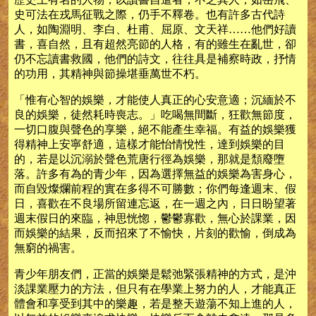
史可法在戎馬征戰之際，仍手不釋卷。也有許多古代詩
人，如陶淵明、李白、杜甫、屈原、文天祥……他們好讀
書，喜自然，且有超然亮節的人格，有的雖生在亂世，卻
仍不忘讀書救國，他們的詩文，往往具是補察時政，抒情
的功用，其精神與節操堪垂萬世不朽。
「惟有心智的娛樂，才能使人真正的心安意適；沉緬於不
良的娛樂，徒然耗時喪志。」吃喝無間斷，狂歡無節度，
一切口腹與聲色的享樂，絕不能產生幸福。有益的娛樂獲
得精神上安寧舒適，這樣才能怡情悅性，達到娛樂的目
的，若是以沉溺於聲色荒唐行徑為娛樂，那就是頹廢墮
落。許多有為的青少年，因為選擇無益的娛樂為害身心，
而自毀燦爛前程的實在多得不可勝數；你們每逢週末、假
日，喜歡在不良場所留連忘返，在一週之內，日日盼望著
週末假日的來臨，神思恍惚，鬱鬱寡歡，無心於課業，因
而娛樂的結果，反而招來了不愉快，片刻的歡愉，倒成為
無窮的禍害。
青少年朋友們，正當的娛樂是鬆弛緊張精神的方式，是沖
淡課業壓力的方法，但只有在學業上努力的人，才能真正
體會和享受到其中的樂趣，若是整天遊蕩不知上進的人，