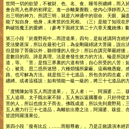
世間一切的欲望，不被財、色、名、食、睡等所纏縛，而入
會合而入色界的初禪定。進一步離棄覺觀，使內心淨靜而入
出三明的神力。所謂三明，就是六神通中的宿命、天眼、漏
能了知自身、他身，未來世的生死相。（三）是能了知現在
夠破毀魔王的愛網，（參考下面經文第二十六章天魔嬈佛）
第三小段「於鹿野苑中…而證道果」四句，是敍述講阿含經
受法樂甚深，所以在最初七日，為金剛薩綞諸大菩薩，說出
但是除了菩薩以外，聽得懂的人很少；所以在講完華嚴經後
是數目的四。諦是真理。法是會發生效力的方法。輪是所說
道，等。「苦」是指三界裏的六道有情，自心所受的八苦：
心，被見、思二惑所迷戀，六種煩惱所蒙蔽。這兩種愚癡。
路。也可解為方法。就是指三十七道品，所包含的四念處，
纏縛。或者這樣說：如有情能一級一級的，將三十七道品的
「度憍陳如等五人而證道果」。五人者：一、阿濕婆，二、
五人追尋。太子既出家不歸，五人無以返國覆命，只好侍從
苦的人，所以也捨太子而去。佛既成道，所以先到鹿野苑，
五人應力行三十七道品，為離欲出塵之法，阿濕婆、跋提、
皆證阿羅漢果位。
第四小段「復有比丘，……而順尊敕」。乃是正敘講演本經