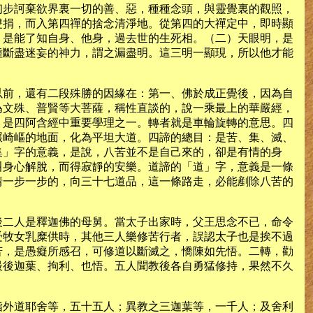
初步訶棄欲界裏一切的善、惡，種種念頭，與靈覺裏的觀照，
雙捐，而入第四禪的捨念清淨地。從第四的大禪定中，即時顯
，是能了知自身、他身，過去世的生死相。（二）天眼明，是
種斷盡迷妄的神力，謂之漏盡明。這三明一顯現，所以他才能
以前，還有二段殊勝的因緣在：第一、佛於成正覺後，因為自
為文殊、普賢等大菩薩，稱性直談的，說一乘最上的華嚴經，
。是四阿含經中重要學理之一。轉者就是車輪旋轉的意思。四
碾崎嶇的地面，化為平坦大道。四諦的總目：是苦、集、滅、
集」字的意義，是說，八苦並不是自己來的，卻是有情的身
叫身心解脫，而得寂靜的安樂。道諦的「道」字，意義是一條
情一步一步的，向三十七道品，這一條路走，必能剷除八苦的
後二人是釋迦佛的母舅。當太子出家時，父王思念不已，命令
受牧女乳糜供時，其他三人樂修苦行者，誤認太子也是挨不過
苦，是愚癡所感召，可修道以斷滅之，憍陳如先悟。二轉，勸
最後迦葉、拘利、也悟。五人聞教後各自勇猛修持，果然不久
指外道耶舍等，五十五人；異教之三迦葉等，一千人；及舍利