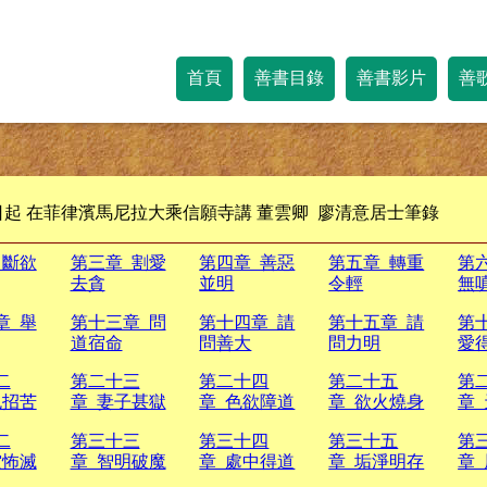
首頁
善書目錄
善書影片
善
起 在菲律濱馬尼拉大乘信願寺講 董雲卿 廖清意居士筆錄
 斷欲
第三章 割愛
第四章 善惡
第五章 轉重
第
去貪
並明
令輕
無
章 舉
第十三章 問
第十四章 請
第十五章 請
第
道宿命
問善大
問力明
愛
二
第二十三
第二十四
第二十五
第
色招苦
章 妻子甚獄
章 色欲障道
章 欲火燒身
章
二
第三十三
第三十四
第三十五
第
空怖滅
章 智明破魔
章 處中得道
章 垢淨明存
章