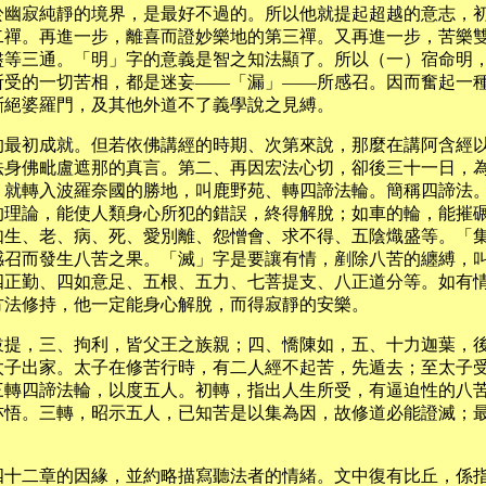
於幽寂純靜的境界，是最好不過的。所以他就提起超越的意志，
二禪。再進一步，離喜而證妙樂地的第三禪。又再進一步，苦樂
盡等三通。「明」字的意義是智之知法顯了。所以（一）宿命明
所受的一切苦相，都是迷妄——「漏」——所感召。因而奮起一
斷絕婆羅門，及其他外道不了義學說之見縛。
的最初成就。但若依佛講經的時期、次第來說，那麼在講阿含經
法身佛毗盧遮那的真言。第二、再因宏法心切，卻後三十一日，
，就轉入波羅奈國的勝地，叫鹿野苑、轉四諦法輪。簡稱四諦法
的理論，能使人類身心所犯的錯誤，終得解脫；如車的輪，能摧
如生、老、病、死、愛別離、怨憎會、求不得、五陰熾盛等。「
感召而發生八苦之果。「滅」字是要讓有情，剷除八苦的纏縛，
四正勤、四如意足、五根、五力、七菩提支、八正道分等。如有
方法修持，他一定能身心解脫，而得寂靜的安樂。
跋提，三、拘利，皆父王之族親；四、憍陳如，五、十力迦葉，
太子出家。太子在修苦行時，有二人經不起苦，先遁去；至太子
三轉四諦法輪，以度五人。初轉，指出人生所受，有逼迫性的八
亦悟。三轉，昭示五人，已知苦是以集為因，故修道必能證滅；
四十二章的因緣，並約略描寫聽法者的情緒。文中復有比丘，係