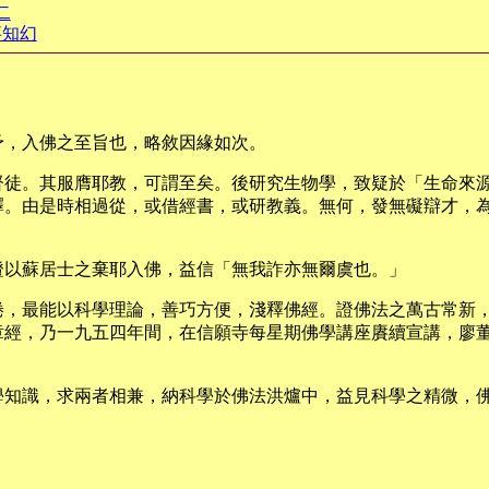
二
事知幻
予，入佛之至旨也，略敘因緣如次。
督徒。其服膺耶教，可謂至矣。後研究生物學，致疑於「生命來
釋。由是時相過從，或借經書，或研教義。無何，發無礙辯才，
證以蘇居士之棄耶入佛，益信「無我詐亦無爾虞也。」
倦，最能以科學理論，善巧方便，淺釋佛經。證佛法之萬古常新
章經，乃一九五四年間，在信願寺每星期佛學講座賡續宣講，廖
學知識，求兩者相兼，納科學於佛法洪爐中，益見科學之精微，