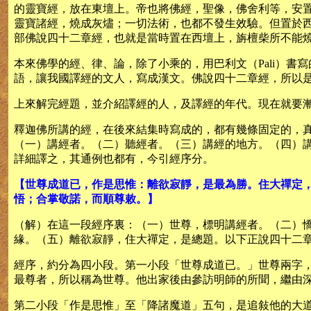
的靈寶經，放在東壇上。帝也將佛經，聖像，佛舍利等，安
靈寶諸經，燒成灰燼；一切法術，也都不發生效驗。但置於
部佛說四十二章經，也就是當時置在西壇上，旃檀柴所不能
本來佛學的經、律、論，除了小乘的，用巴利文（Pali）書寫
語，讓我國譯經的文人，寫成漢文。佛說四十二章經，所以
上來解完經題，並介紹譯經的人，及譯經的年代。現在就要
釋迦佛所講的經，在後來結集時寫成的，都有幾條固定的，
（一）講經者。（二）聽經者。（三）講經的地方。（四）
詳細譯之，其通例也都有，今引經序分。
【世尊成道已，作是思惟：離欲寂靜，是最為勝。住大禪定
悟；合掌敬諾，而順尊敕。】
（解）在這一段經序裏：（一）世尊，標明講經者。（二）
緣。（五）離欲寂靜，住大禪定，是總題。以下正說四十二
經序，約分為四小段。第一小段「世尊成道已。」世尊兩字
最尊者，所以稱為世尊。他出家後由參訪明師的所聞，繼由
第二小段「作是思惟」至「降諸魔道」五句，是追敍他的大