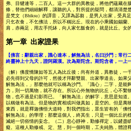
弗、目犍連等，二百人。這一大群的異教徒，將他們蘊藏在
條，替他們細細解釋，讓聽的人，對所提的疑問，都清清楚
是梵文（Bhiksu）的譯音，又譯為苾芻，是男人出家，
只乞衣食，不乞佛法，所以不稱比丘。現在的小乘國如錫蘭
肩，赤兩足，用左手托缽，向人家乞飯食的，就是比丘。女的稱
第一章 出家證果
【佛言：辭親出家，識心達本，解無為法，名曰沙門；常行
終靈神上十九天，證阿羅漢。次為斯陀含。斯陀含者，一上
（解）佛度憍陳如等五人為比丘後；尚有外道，異教徒，一
必先得到父母的許可，然後才拜辭雙親、出家學道去。如果
解無為法，」那麼他就可以稱為沙門。「識心」二字，是能
力，則一切萬物，就不存在。所以心外無物的比丘，心不繫
物，也不過是幻影而已。「解無為法」的解字，意思是知道
以稱做有為法。但是物的實相或叫做真如，是空的。但是萬
東西，就是釋迦佛悟大道時，對我們指出，眾生皆有的「佛
解無為法」的學理；那麼這個人，終其生，只是一個比丘的標
滅絕一切俗情的妄念。（二）息心靜神，勤修禪定，以鏟盡
癡。這種人勤修戒、定、慧，到一個時期，工夫純熟，體證釋