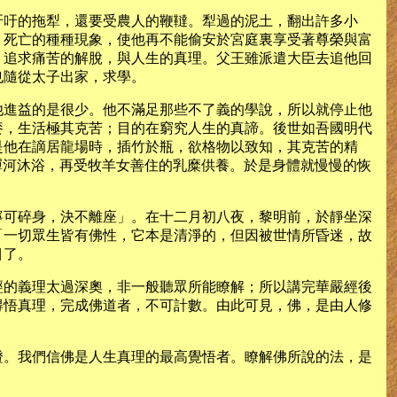
吁吁的拖犁，還要受農人的鞭韃。犁過的泥土，翻出許多小
、死亡的種種現象，使他再不能偷安於宮庭裏享受著尊榮與富
；追求痛苦的解脫，與人生的真理。父王雖派遣大臣去追他回
也隨從太子出家，求學。
他進益的是很少。他不滿足那些不了義的學說，所以就停止他
麥，生活極其克苦；目的在窮究人生的真諦。後世如吾國明代
是他在謫居龍場時，插竹於瓶，欲格物以致知，其克苦的精
禪河沐浴，再受牧羊女善住的乳糜供養。於是身體就慢慢的恢
寧可碎身，決不離座」。在十二月初八夜，黎明前，於靜坐深
「一切眾生皆有佛性，它本是清淨的，但因被世情所昏迷，故
目了。
經的義理太過深奧，非一般聽眾所能瞭解；所以講完華嚴經後
得悟真理，完成佛道者，不可計數。由此可見，佛，是由人修
證。我們信佛是人生真理的最高覺悟者。瞭解佛所說的法，是