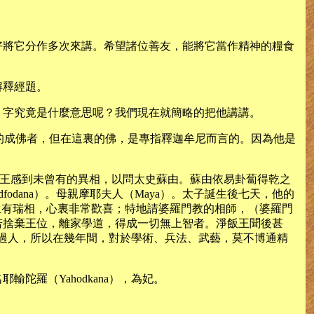
好將它分作多次來講。希望諸位善友，能將它當作精神的糧食
解釋經題。
」字究竟是什麼意思呢？我們現在就簡略的把他講講。
多的成佛者，但在這裏的佛，是專指釋迦牟尼而言的。因為他是
。昭王感到未曾有的異相，以問太史蘇由。蘇由依易卦蔔得乾之
dana）。母親摩耶夫人（Maya）。太子誕生後七天，他的
太子生有瑞相，心裏非常歡喜；特地請婆羅門教的相師，（婆羅門
若捨棄王位，離家學道，得成一切無上智者。淨飯王聞後甚
聰敏過人，所以在幾年間，對於學術、兵法、武藝，莫不博通精
羅（Yahodkana），為妃。