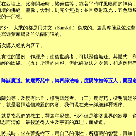
置在西壇上。比賽開始時，褚善信等，靠著平時呼風喚雨的神術
西壇的佛經，聖像，舍利，則完全無損；並且發射珠光，五色輝
燒的一部經。
的外，大乘的都是用梵文（Sanskrit）寫成的。迦葉摩騰及
是寫迦葉摩騰及竺法蘭同譯的。
漸次講入經的內容了。
真實性的通例，作經序；使後世讀者，可以證信無疑。其體式，
講經的因緣。（五）所講的內容。但此經寫法之次第，和通例稍
，降諸魔道。於鹿野苑中，轉四諦法輪，度憍陳如等五人，而證
憍陳如等，及復有比丘，標明聽經者。（三）鹿野苑，標明講經
章，就是發揮這個總題的內容。我們現在先來詳細解釋經序。
，就是指我們的教主，釋迦牟尼佛。他不但是娑婆世界的欲界，
深思而清修，最後證得人生及宇宙的真理，而成道。
道將成時，坐在菩提樹下，用自己的佛性，所蘊藏的智慧，再加