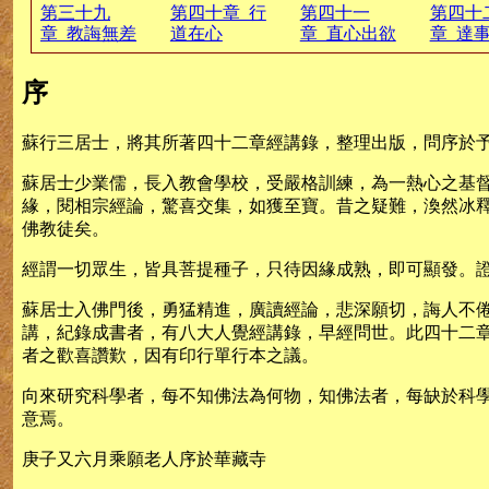
第三十九
第四十章 行
第四十一
第四十
章 教誨無差
道在心
章 直心出欲
章 達
序
蘇行三居士，將其所著四十二章經講錄，整理出版，問序於
蘇居士少業儒，長入教會學校，受嚴格訓練，為一熱心之基
緣，閱相宗經論，驚喜交集，如獲至寶。昔之疑難，渙然冰
佛教徒矣。
經謂一切眾生，皆具菩提種子，只待因緣成熟，即可顯發。
蘇居士入佛門後，勇猛精進，廣讀經論，悲深願切，誨人不
講，紀錄成書者，有八大人覺經講錄，早經問世。此四十二
者之歡喜讚歎，因有印行單行本之議。
向來研究科學者，每不知佛法為何物，知佛法者，每缺於科
意焉。
庚子又六月乘願老人序於華藏寺