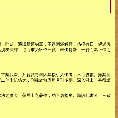
源」問題，遍讀新舊約章，不得圓滿解釋，彷徨有日，偶遇機
為朋友演繹，進而求受皈依三寶，奉佛持齋，一變而為正信之
，常樂我淨。凡智識青年因其接引入佛者，不可勝數。撮其所
董二信士紀錄之，刊載於無盡燈月刊多期，深入淺出，甚得讀
佛法之廣大，蘇居士之著作，功不唐捐矣。願讀此書者，三致