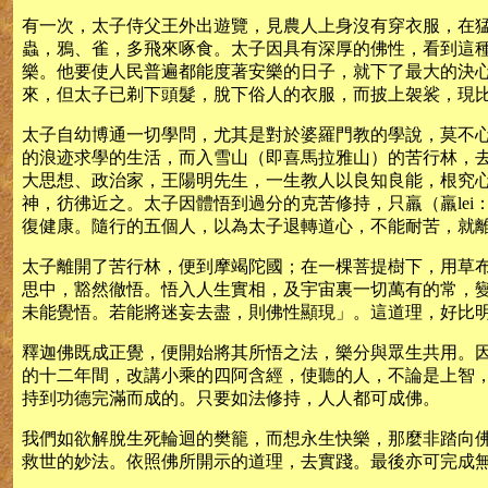
有一次，太子侍父王外出遊覽，見農人上身沒有穿衣服，在
蟲，鴉、雀，多飛來啄食。太子因具有深厚的佛性，看到這
樂。他要使人民普遍都能度著安樂的日子，就下了最大的決
來，但太子已剃下頭髮，脫下俗人的衣服，而披上袈裟，現
太子自幼博通一切學問，尤其是對於婆羅門教的學說，莫不
的浪迹求學的生活，而入雪山（即喜馬拉雅山）的苦行林，
大思想、政治家，王陽明先生，一生教人以良知良能，根究
神，彷彿近之。太子因體悟到過分的克苦修持，只羸（羸le
復健康。隨行的五個人，以為太子退轉道心，不能耐苦，就
太子離開了苦行林，便到摩竭陀國；在一棵菩提樹下，用草
思中，豁然徹悟。悟入人生實相，及宇宙裏一切萬有的常，
未能覺悟。若能將迷妄去盡，則佛性顯現」。這道理，好比
釋迦佛既成正覺，便開始將其所悟之法，樂分與眾生共用。
的十二年間，改講小乘的四阿含經，使聽的人，不論是上智
持到功德完滿而成的。只要如法修持，人人都可成佛。
我們如欲解脫生死輪迴的樊籠，而想永生快樂，那麼非踏向
救世的妙法。依照佛所開示的道理，去實踐。最後亦可完成