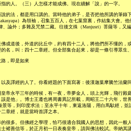
所指的人。（三）人怎樣才能成佛。現在續解「說」的一字。
所說的法，都是用口講的。當時他的弟子，是否把他所講的筆錄
akasyapa）為領袖，召集五百人，在七葉窟裏，作結集大會
律、論外；多雜及咒禁二藏。往後文殊（Manjusri）菩薩等
是佛成道後，外道的比丘中，約有四十二人，將他們所不懂的，
經的名，叫：四十二章經。但全部集合起來，卻是一條引導眾生
大路，即是如來
，以及譯經的人了。你看經題的下面寫著：後漢迦葉摩騰竺法蘭
明皇帝永平三年的時候，有一夜，帝夢金人，頭上光輝，飛行殿
，該是他」。博士王遵也將周書異記所載，周昭王二十六年，世
將秦景等，到印度求法；至永平十年，東返洛陽，用白馬馱經，並
十二章經，就是當時首譯之本。
奉的很多。但佛經之學理，恰巧很適合我國人的思想，因此一般
道士褚善信等，於正月初一日表奏皇帝，請與佛法較試。帝納其