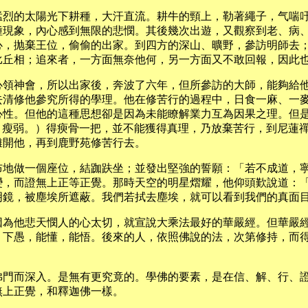
猛烈的太陽光下耕種，大汗直流。耕牛的頸上，勒著繩子，气喘
種現象，內心感到無限的悲憫。其後幾次出遊，又觀察到老、病
心，抛棄王位，偷偷的出家。到四方的深山、曠野，參訪明師去
比丘相；追來者，一方面無奈他何，另一方面又不敢回報，因此
心領神會，所以出家後，奔波了六年，但所參訪的大師，能夠給
去清修他參究所得的學理。他在修苦行的過程中，日食一麻、一
心性。但他的這種思想卻是因為未能瞭解業力互為因果之理。但
i：瘦弱。）得瘐骨一把，並不能獲得真理，乃放棄苦行，到尼蓮
離開他，再到鹿野苑修苦行去。
布地做一個座位，結跏趺坐；並發出堅強的誓願：「若不成道，
變，而證無上正等正覺。那時天空的明星熠耀，他仰頭歎說道：
明鏡，被塵埃所遮蔽。我們若拭去塵埃，就可以看到我們的真面
因為他悲天憫人的心太切，就宣說大乘法最好的華嚴經。但華嚴
，下愚，能懂，能悟。後來的人，依照佛說的法，次第修持，而
佛門而深入。是無有更究竟的。學佛的要素，是在信、解、行、
無上正覺，和釋迦佛一樣。