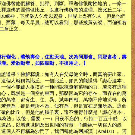
釋迦佛替他們解答、批評、判斷。釋迦佛很耐性地的，一條一
入釋迦佛的團體做比丘，以進行佛所教的道理。按比丘二字，
乞法以練神，下就俗人乞食以資身，世界上盡有乞人，但是他們
坦、西藏，每天早晨，總可以看到，那些披黃袈裟，而偏袒右
十二章正文。
飛行變化，曠劫壽命，住動天地。次為阿那含。阿那含者，壽
羅漢。愛欲斷者，如四肢斷，不復用之。】
夠證道果？佛解釋說：如有人在父母健全時，而真的要出家，
，這個人就稱為比丘。一個比丘，如真的能懂得「識心達本，
是一個不能被人捉摸的一種能認識瞭解萬物的力。若沒有這種
的心，既然是一個空的東西，那麼因為它的存在，而存在的萬
成的萬物，都有生、住、異、滅等四相。萬物不停地流轉，所
，若無為，卻是無所不為，似有為，但是實在是無所為。這個
尊敬的比丘，但是他的腦子裏，還不懂得什麼是「識心達本，
解無為法」以後，需要（一）日夜不忘的，行持二百五十戒，以
七道品，以增進世間及出世間的智慧，而斷絕一切俗人的愚
個人不再稱為沙門了，我們稱他為阿羅漢（AraHar）。阿