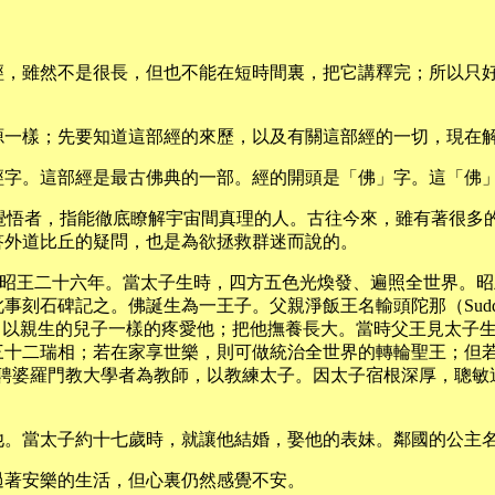
經，雖然不是很長，但也不能在短時間裏，把它講釋完；所以只
源一樣；先要知道這部經的來歷，以及有關這部經的一切，現在
經字。這部經是最古佛典的一部。經的開頭是「佛」字。這「佛
意是覺悟者，指能徹底瞭解宇宙間真理的人。古往今來，雖有著很
答外道比丘的疑問，也是為欲拯救群迷而說的。
時是我國周昭王二十六年。當太子生時，四方五色光煥發、遍照全世界
石碑記之。佛誕生為一王子。父親淨飯王名輸頭陀那（Suddfo
dki），以親生的兒子一樣的疼愛他；把他撫養長大。當時父王見
三十二瑞相；若在家享世樂，則可做統治全世界的轉輪聖王；但
；並延聘婆羅門教大學者為教師，以教練太子。因太子宿根深厚，
當太子約十七歲時，就讓他結婚，娶他的表妹。鄰國的公主名耶輸陀
過著安樂的生活，但心裏仍然感覺不安。