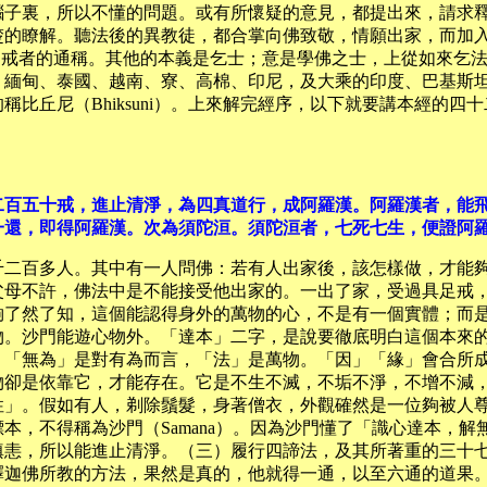
腦子裏，所以不懂的問題。或有所懷疑的意見，都提出來，請求
楚的瞭解。聽法後的異教徒，都合掌向佛致敬，情願出家，而加
受具足戒者的通稱。其他的本義是乞士；意是學佛之士，上從如來
、緬甸、泰國、越南、寮、高棉、印尼，及大乘的印度、巴基斯
比丘尼（Bhiksuni）。上來解完經序，以下就要講本經的四
二百五十戒，進止清淨，為四真道行，成阿羅漢。阿羅漢者，能
一還，即得阿羅漢。次為須陀洹。須陀洹者，七死七生，便證阿
千二百多人。其中有一人問佛：若有人出家後，該怎樣做，才能
父母不許，佛法中是不能接受他出家的。一出了家，受過具足戒
夠了然了知，這個能認得身外的萬物的心，不是有一個實體；而
物。沙門能遊心物外。「達本」二字，是說要徹底明白這個本來
。「無為」是對有為而言，「法」是萬物。「因」「緣」會合所
物卻是依靠它，才能存在。它是不生不滅，不垢不淨，不增不減
性」。假如有人，剃除鬚髮，身著僧衣，外觀確然是一位夠被人
本，不得稱為沙門（Samana）。因為沙門懂了「識心達本，
瞋恚，所以能進止清淨。（三）履行四諦法，及其所著重的三十
迦佛所教的方法，果然是真的，他就得一通，以至六通的道果。這