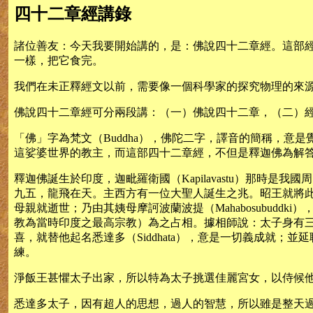
四十二章經講錄
諸位善友：今天我要開始講的，是：佛說四十二章經。這部
一樣，把它食完。
我們在未正釋經文以前，需要像一個科學家的探究物理的來
佛說四十二章經可分兩段講：（一）佛說四十二章，（二）
「佛」字為梵文（Buddha），佛陀二字，譯音的簡稱，
這娑婆世界的教主，而這部四十二章經，不但是釋迦佛為解
釋迦佛誕生於印度，迦毗羅衛國（Kapilavastu）那
九五，龍飛在天。主西方有一位大聖人誕生之兆。昭王就將此事刻
母親就逝世；乃由其姨母摩訶波蘭波提（Mahabosubud
教為當時印度之最高宗教）為之占相。據相師說：太子身有
喜，就替他起名悉達多（Siddhata），意是一切義成就
練。
淨飯王甚懼太子出家，所以特為太子挑選佳麗宮女，以侍候他。
悉達多太子，因有超人的思想，過人的智慧，所以雖是整天