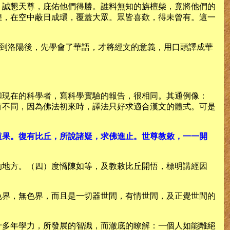
，誠懇天尊，庇佑他們得勝。誰料無知的旃檀柴，竟將他們的
煌，在空中蔽日成環，覆蓋大眾。眾皆喜歎，得未曾有。這一
竺法蘭到洛陽後，先學會了華語，才將經文的意義，用口頭譯成華
和現在的科學者，寫科學實驗的報告，很相同。其通例像：
有不同，因為佛法初來時，譯法只好求適合漢文的體式。可是
道果。復有比丘，所說諸疑，求佛進止。世尊教敕，一一開
的地方。（四）度憍陳如等，及教敕比丘開悟，標明講經因
色界，無色界，而且是一切器世間，有情世間，及正覺世間的
十多年學力，所發展的智識，而澈底的瞭解：一個人如能離絕