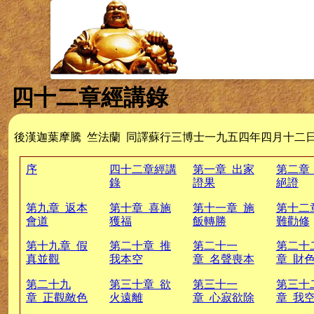
四十二章經講錄
後漢迦葉摩騰 竺法蘭 同譯蘇行三博士一九五四年四月十二日
序
四十二章經講
第一章 出家
第二章
錄
證果
絕證
第九章 返本
第十章 喜施
第十一章 施
第十二
會道
獲福
飯轉勝
難勸修
第十九章 假
第二十章 推
第二十一
第二十
真並觀
我本空
章 名聲喪本
章 財
第二十九
第三十章 欲
第三十一
第三十
章 正觀敵色
火遠離
章 心寂欲除
章 我