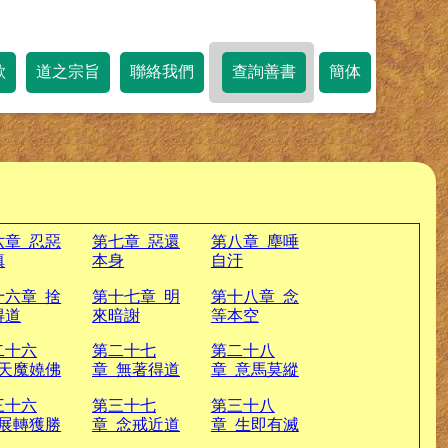
歌
道之宗旨
聯絡我們
查詢善書
簡体
六章 忍惡
第七章 惡還
第八章 塵唾
嗔
本身
自汙
十六章 捨
第十七章 明
第十八章 念
得道
來暗謝
等本空
二十六
第二十七
第二十八
 天魔嬈佛
章 無著得道
章 意馬莫縱
三十六
第三十七
第三十八
 展轉獲勝
章 念戒近道
章 生即有滅