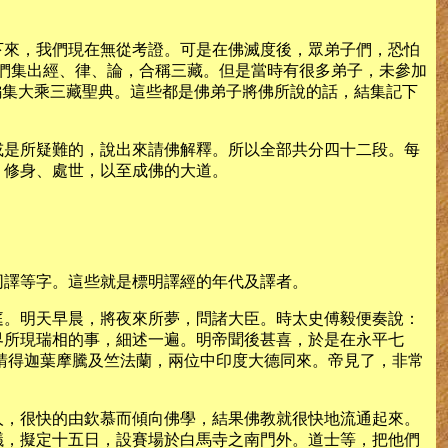
下來，我們現在無從考證。可是在佛滅度後，眾弟子們，恐怕
。他們集出經、律、論，合稱三藏。但是當時有很多弟子，未參加
，又編集大乘三藏聖典。這些都是佛弟子將佛所說的話，結集記下
或是所疑難的，說出來請佛解釋。所以全部共分四十二段。每
、修身、處世，以至成佛的大道。
同譯等字。這些就是標明譯經的年代及譯者。
庭。明天早晨，將夜來所夢，問諸大臣。時太史傅毅便奏說：
界所現瑞相的事，細述一遍。明帝聞後甚喜，於是在永平七
請得迦葉摩騰及竺法蘭，兩位中印度大德同來。帝見了，非常
人，很快的由欽慕而傾向佛學，結果佛教就很快地流通起來。
議，擬定十五日，設賽場於白馬寺之南門外。道士等，把他們