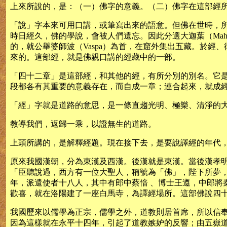
上來所說的，是：（一）佛字的意義。（二）佛字在這部經
「說」字本來可用口講，或筆寫出來的語意。但佛在世時，
時日經久，佛的學說，會被人們遺忘。因此分選大迦葉（Mah
的，就公舉婆師波（Vaspa）為首，在窟外集出五藏。於經、
來的。這部經，就是佛親口講的經藏中的一部。
「四十二章」是這部經，和其他的經，有所分別的別名。它
段都各有其重要的意義存在，而自成一章；連合起來，就成
「經」字就是道路的意思，是一條直趨光明、極樂、清淨的
教導我們，返歸一乘，以證無生的道路。
上頭所講的，是解釋經題。現在接下去，是要說譯經的年代
原來我國漢朝，分為東漢及西漢。後漢就是東漢。當後漢孝
「臣聽說過，西方有一位大聖人，稱號為「佛」，陛下所夢
年，派遣使者十八人，其中有郎中蔡愔 、博士王遵，中郎
歡喜，就在洛陽建了一座白馬寺，為譯經場所。這部佛說四
我國歷來以儒學為正宗，儒學之外，道教則居首席，所以信
因為這樣就在永平十四年，引起了道教嫉妒的反響；由五嶽