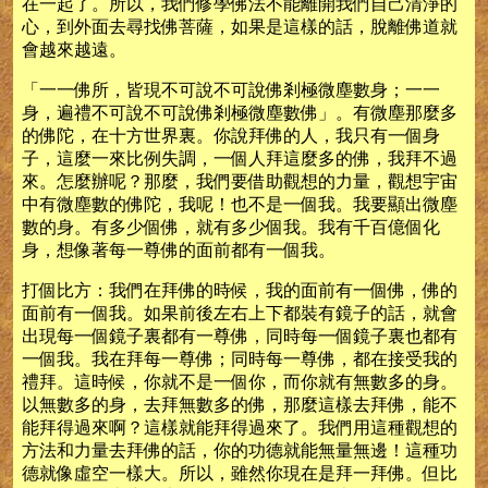
在一起了。所以，我們修學佛法不能離開我們自己清淨的
心，到外面去尋找佛菩薩，如果是這樣的話，脫離佛道就
會越來越遠。
「一一佛所，皆現不可說不可說佛剎極微塵數身；一一
身，遍禮不可說不可說佛剎極微塵數佛」。有微塵那麼多
的佛陀，在十方世界裏。你說拜佛的人，我只有一個身
子，這麼一來比例失調，一個人拜這麼多的佛，我拜不過
來。怎麼辦呢？那麼，我們要借助觀想的力量，觀想宇宙
中有微塵數的佛陀，我呢！也不是一個我。我要顯出微塵
數的身。有多少個佛，就有多少個我。我有千百億個化
身，想像著每一尊佛的面前都有一個我。
打個比方：我們在拜佛的時候，我的面前有一個佛，佛的
面前有一個我。如果前後左右上下都裝有鏡子的話，就會
出現每一個鏡子裏都有一尊佛，同時每一個鏡子裏也都有
一個我。我在拜每一尊佛；同時每一尊佛，都在接受我的
禮拜。這時候，你就不是一個你，而你就有無數多的身。
以無數多的身，去拜無數多的佛，那麼這樣去拜佛，能不
能拜得過來啊？這樣就能拜得過來了。我們用這種觀想的
方法和力量去拜佛的話，你的功德就能無量無邊！這種功
德就像虛空一樣大。所以，雖然你現在是拜一拜佛。但比