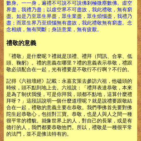
數身。一一身，遍禮不可說不可說佛剎極微塵數佛。虛空
界盡，我禮乃盡；以虛空界不可盡故，我此禮敬，無有窮
盡。如是乃至眾生界盡，眾生業盡，眾生煩惱盡，我禮乃
盡；而眾生界乃至煩惱無有盡故，我此禮敬無有窮盡。念
念相續，無有間斷；身語意業，無有疲厭。
禮敬的意義
「禮敬」是什麼呢？禮就是頂禮、禮拜（問訊、合掌、低
頭、鞠躬）。禮的意義在哪里？禮的意義表示恭敬，禮跟
敬必須配合在一起，光有禮要是不敬行不行啊？不行的。
記得《六祖壇經》記載：永嘉玄策去參訪六祖，他磕頭的
時候，頭不點到地上去。六祖說：「禮拜表達恭敬，本來
是為了制伏我慢，可是你拜我，頭都不點地，這算什麼禮
拜呀？」這段話說明一個什麼道理呢？就是說禮要跟敬結
合在一起，禮敬的意義主要在恭敬。我們學佛首先要對佛
陀生起恭敬心，包括對三寶。恭敬，也是人與人之間一種
很平常的禮貌。就像世界上的人，對自己的長輩，或是有
德行的人，我們都要恭敬他們。所以，禮敬是一種很平常
的法門，並不是佛法特有的。