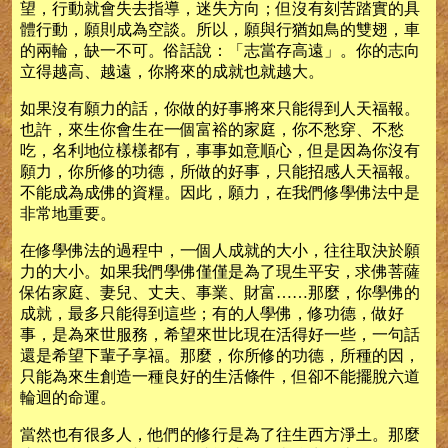
望，行動就會失去指導，迷失方向；但沒有刻苦踏實的具
體行動，願則成為空談。所以，願與行猶如鳥的雙翅，車
的兩輪，缺一不可。俗話說：「志當存高遠」。你的志向
立得越高、越遠，你將來的成就也就越大。
如果沒有願力的話，你做的好事將來只能得到人天福報。
也許，來生你會生在一個富裕的家庭，你不愁穿、不愁
吃，名利地位樣樣都有，事事如意順心，但是因為你沒有
願力，你所修的功德，所做的好事，只能招感人天福報。
不能成為成佛的資糧。因此，願力，在我們修學佛法中是
非常地重要。
在修學佛法的過程中，一個人成就的大小，往往取決於願
力的大小。如果我們學佛僅僅是為了現生平安，求佛菩薩
保佑家庭、妻兒、丈夫、事業、財富……那麼，你學佛的
成就，最多只能得到這些；有的人學佛，修功德，做好
事，是為來世服務，希望來世比現在活得好一些，一句話
還是希望下輩子享福。那麼，你所修的功德，所種的因，
只能為來生創造一種良好的生活條件，但卻不能擺脫六道
輪迴的命運。
當然也有很多人，他們的修行是為了往生西方淨土。那麼