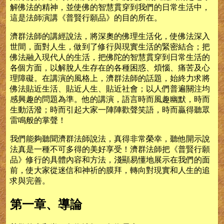
解佛法的精神，並使佛的智慧貫穿到我們的日常生活中，
這是法師演講《普賢行願品》的目的所在。
濟群法師的講經說法，將深奧的佛理生活化，使佛法深入
世間，面對人生，做到了修行與現實生活的緊密結合；把
佛法融入現代人的生活，把佛陀的智慧貫穿到日常生活的
各個方面，以解脫人生存在的各種困惑、煩惱、痛苦及心
理障礙。在講演的風格上，濟群法師的話題，始終力求將
佛法貼近生活、貼近人生、貼近社會；以人們普遍關注均
感興趣的問題為準。他的講演，語言時而風趣幽默，時而
生動活潑；時而引起大家一陣陣歡聲笑語，時而贏得聽眾
雷鳴般的掌聲！
我們能夠聽聞濟群法師說法，真得非常榮幸，聽他開示說
法真是一種不可多得的美好享受！濟群法師把《普賢行願
品》修行的具體內容和方法，淺顯易懂地展示在我們的面
前，使大家從迷信和神祈的膜拜，轉向對現實和人生的追
求與完善。
第一章、導論