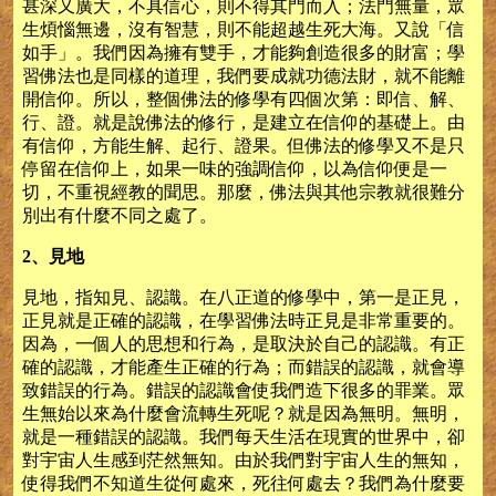
甚深又廣大，不具信心，則不得其門而入；法門無量，眾
生煩惱無邊，沒有智慧，則不能超越生死大海。又說「信
如手」。我們因為擁有雙手，才能夠創造很多的財富；學
習佛法也是同樣的道理，我們要成就功德法財，就不能離
開信仰。所以，整個佛法的修學有四個次第：即信、解、
行、證。就是說佛法的修行，是建立在信仰的基礎上。由
有信仰，方能生解、起行、證果。但佛法的修學又不是只
停留在信仰上，如果一味的強調信仰，以為信仰便是一
切，不重視經教的聞思。那麼，佛法與其他宗教就很難分
別出有什麼不同之處了。
2、見地
見地，指知見、認識。在八正道的修學中，第一是正見，
正見就是正確的認識，在學習佛法時正見是非常重要的。
因為，一個人的思想和行為，是取決於自己的認識。有正
確的認識，才能產生正確的行為；而錯誤的認識，就會導
致錯誤的行為。錯誤的認識會使我們造下很多的罪業。眾
生無始以來為什麼會流轉生死呢？就是因為無明。無明，
就是一種錯誤的認識。我們每天生活在現實的世界中，卻
對宇宙人生感到茫然無知。由於我們對宇宙人生的無知，
使得我們不知道生從何處來，死往何處去？我們為什麼要