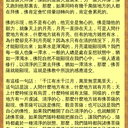
又跑到他那裏去。那麼，如果同時有幾千萬個地方的人都
在拜佛，佛肯定會忙得暈頭轉向的，肯定會累死的。
佛的示現，他不是有心的，他完全是無心的。佛是隨他的
願力，就像天上的月亮，月亮一直掛在天上，可是人間什
麼地方有水，什麼地方就有月亮。但有的地方雖然有水，
為什麼卻見不到月亮呢？因為水只有在清的情況下，月亮
才能顯現出來；如果水是渾濁的，月亮還能顯現嗎？我們
每一個人也像一潭水，一般的人總是處在妄想狀態中，猶
如一潭濁水，佛陀自然不能顯現在我們心中。一個人通過
修行，以清淨的三業去拜佛，猶如一潭清水，那麼，佛菩
薩就能顯現。這就是佛教中所說的感應道交。
有這樣一句話：「千江有水千江月，萬里無雲萬里天」。
這句話是說，人間什麼地方有水，什麼地方就有月亮；天
上什麼時候沒有烏雲，什麼時候就有太陽。同樣的，什麼
地方有一片虔誠、清淨的心，那麼什麼地方就有佛菩薩的
顯現。佛菩薩可以說是佛陀、觀音菩薩；也可以說是我們
自心的佛性。如果我們離開了自己清淨的心，也就離開了
諸佛菩薩。如果我們隨時都能把握自己，讓我們的心，隨
時都處於一種清淨的狀態。那麼，我們隨時都與諸佛菩薩