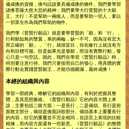
備成佛的資糧，換句話說要具備成佛的條件。我們要學習
諸佛菩薩大慈大悲的精神；我們要學大行普賢的十大願
王。大行：不是幫助一兩個人，而是要幫助一切人，要以
一切眾生作為我們幫助的物件。
我們學《普賢行願品》就是要學普賢的「願」和「行」，
行和願如鳥的雙翼，車的兩輪，缺一不可。因為沒有宏大
而正確的「願」，「行」就很盲目，你在修行上就沒有方
向和目標可循。但是如果光是發願，而沒有實際行動，發
心只是一句空話。因此，我們在學習《普賢行願品》時，
特別要注意行持。我們只要按照自己的發心，用具體的實
際行動去實踐普賢願王，才能功德圓滿，最終成佛！
本經的組織與內容
學習一部經典，瞭解它的組織和內容，有利於把握其整
體，及其思想脈絡。《普賢行願品》它的內容大體上來
說，主要包括二個方面：一是長行，二是偈頌。長行是前
面散文部分，偈頌是後面詩歌部分。偈頌基本上重覆長行
的內容，但它的重覆並不完全相同，在語言上表現的比較
精煉，而內容方面還有一些新意。《普賢行願品》的整體