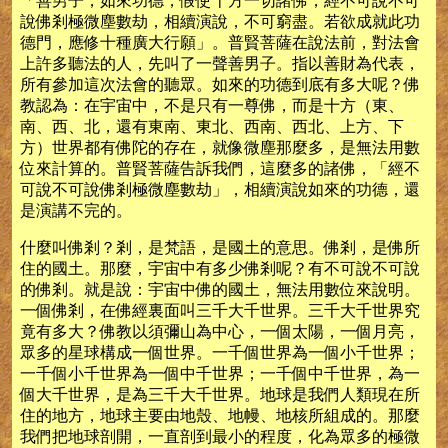
「善男子，如來功德，假使十方一切諸佛，經不可說不可
說佛剎極微塵數劫，相續演說，不可窮盡。若欲成就此功
德門，應修十種廣大行願」。普賢菩薩在說法前，對法會
上許多聽法的人，先叫了一聲善男子。指以善財為代表，
所有參加這次法會的聽眾。如來的功德到底有多大呢？佛
教認為：在宇宙中，不是只有一尊佛，而是十方（東、
南、西、北，還有東南、東北、西南、西北、上方、下
方）世界都有佛陀的存在，就像微塵那麼多，是無法用數
位來計算的。普賢菩薩告訴我們，這麼多的諸佛，「經不
可說不可說佛剎極微塵數劫」，相續演說如來的功德，還
是演講不完的。
什麼叫佛剎？剎，是梵語，是國土的意思。佛剎，是佛所
住的國土。那麼，宇宙中有多少佛剎呢？有不可說不可說
的佛剎。就是說：宇宙中佛的國土，無法用數位來說明。
一個佛剎，在佛經裏面叫三千大千世界。三千大千世界究
竟有多大？佛教以須彌山為中心，一個太陽，一個月亮，
眾多的星球構成一個世界。一千個世界為一個小千世界；
一千個小千世界為一個中千世界；一千個中千世界，為一
個大千世界，是為三千大千世界。地球是我們人類現在所
住的地方，地球主要由地殼、地幔、地核所組成的。那麼
我們把地球剖開，一直剖到最小的程度，化為眾多的極微