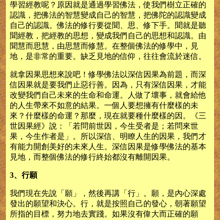
學習經教呢？原因就是通過學習佛法，使我們樹立正確的
認識，把佛法的智慧變成自己的智慧，把佛陀的認識變成
自己的認識。佛法的修行要從聞、思、修下手。聞就是聽
聞經教，把經教的思想，變成我們自己的思想和認識。由
聞慧而思慧，由思慧而修慧。在整個佛法的修學中，見
地，是非常的重要。缺乏見地的信仰，往往會流於迷信。
就拿因果思想來說吧！修學佛法以深信因果為前題，而深
信因果就是要我們止惡行善。因為，只有深信因果，才能
改變我們自己未來的生命和命運。人做了壞事，就會給他
的人生帶來不如意的結果。一個人要想擁有什麼樣的未
來？什麼樣的命運？那麼，現在就要種什麼樣的因。《三
世因果經》說：「若問前世因，今生受者是；若問來世
果，今生作者是」。所以深信、明瞭人生的因果，我們才
有能力開創美好的未來人生。深信因果是修學佛法的基本
見地，而整個佛法的修行終始都沒有離開因果。
3、行願
我們現在先說「願」，然後再講「行」。願，是內心深處
發出的願望和決心。行，就是按照自己的發心，朝著願望
所指的目標，努力地去實踐。如果沒有偉大而正確的願