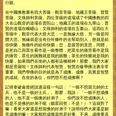
行願。
在中國佛教裏有四大菩薩：觀音菩薩、地藏王菩薩、普賢
菩薩、文殊師利菩薩。四位菩薩的道場成了中國佛教的四
大名山觀音的道場在普陀山；地藏王的道場在九華山；普
賢的道場在峨嵋山；文殊師利的道場在五臺山。這四位大
菩薩中，觀音代表大慈大悲：一是無緣大慈，另一個是同
體大悲。無緣就是沒有任何條件的去幫助別人，慈就是給
你快樂，無條件的給你快樂；悲，是拔苦的意思，同體，
是把自己與眾生看作是一個整體，把眾生的痛苦看作是我
的痛苦，眾生的困難就是我的困難；眾生的快樂就是我的
快樂，如果我們在坐的人都有這種精神！那麼，我們大家
都是菩薩啦！文殊師利代表智慧，智慧在修學佛法裏非常
重要。我們學佛的目的就是為了成佛。成佛，其實是智慧
的成就。在坐的各位，你們想不想成佛啊？
記得拿破侖曾經說過這樣一句話：「一個不想當元帥的士
兵，他不是一個好士兵」。那麼，我說：「一個不想成佛
的人，他不是一個佛的好弟子」。你們說不想成佛的人，
他是不是佛的好弟子呢（聽眾回答：不是！）？這就對了
嘛！看來大家還是想當佛的好弟子？說明你們大家還是願
意成佛的嘛！大家都想成佛當然是好事。不過，成佛要具