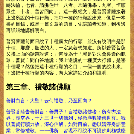
轉法輪，七者、請佛住世，八者、常隨佛學，九者、恒順
眾生，十者、普皆回向」。這一段經文，是普賢菩薩接著
上邊所說的十種行願，把每一種的行願說出來；像是一本
書的目錄，或是一篇文章的題目，先讓讀者知道，到後邊
再詳細地講解明白。
普賢菩薩前面只說了十種廣大的行願，並沒有說明白是那
十種。那麼，聽法的人，一定急著想知道。所以普賢菩薩
又接上面的話題說道：」何等為十「就是對法會裏邊的聽
眾，普賢自問自答地說：我上邊說的十種廣大行願，是哪
十種呢？然後把這十種行願的名目，一個一個的說出來。
下邊把十種行願的內容，向大家詳細介紹和說明。
第三章、禮敬諸佛願
善財白言：大聖！云何禮敬，乃至回向？
普賢菩薩告善財言：善男子！言禮敬諸佛者：所有盡法
界，虛空界，十方三世一切佛剎，極微塵數諸佛世尊。我
以普賢行願力故，深心信解，如對目前。悉以清淨身語意
業，常修禮敬。一一佛所，皆現不可說不可說佛剎極微塵