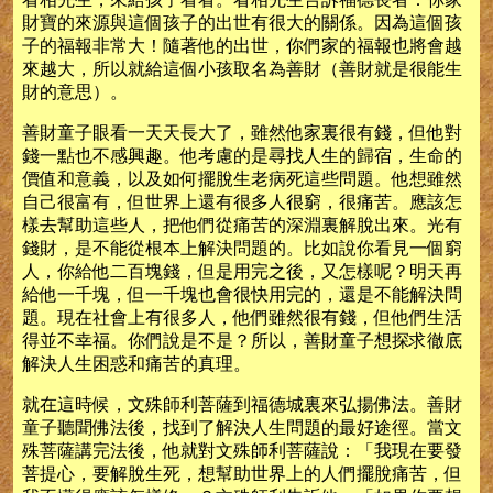
財寶的來源與這個孩子的出世有很大的關係。因為這個孩
子的福報非常大！隨著他的出世，你們家的福報也將會越
來越大，所以就給這個小孩取名為善財（善財就是很能生
財的意思）。
善財童子眼看一天天長大了，雖然他家裏很有錢，但他對
錢一點也不感興趣。他考慮的是尋找人生的歸宿，生命的
價值和意義，以及如何擺脫生老病死這些問題。他想雖然
自己很富有，但世界上還有很多人很窮，很痛苦。應該怎
樣去幫助這些人，把他們從痛苦的深淵裏解脫出來。光有
錢財，是不能從根本上解決問題的。比如說你看見一個窮
人，你給他二百塊錢，但是用完之後，又怎樣呢？明天再
給他一千塊，但一千塊也會很快用完的，還是不能解決問
題。現在社會上有很多人，他們雖然很有錢，但他們生活
得並不幸福。你們說是不是？所以，善財童子想探求徹底
解決人生困惑和痛苦的真理。
就在這時候，文殊師利菩薩到福德城裏來弘揚佛法。善財
童子聽聞佛法後，找到了解決人生問題的最好途徑。當文
殊菩薩講完法後，他就對文殊師利菩薩說：「我現在要發
菩提心，要解脫生死，想幫助世界上的人們擺脫痛苦，但