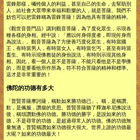
雷鋒那樣，犧牲個人的利益，甚至自己的生命，去幫助別
人，給社會大眾帶來幸福和歡樂的人，就是菩薩。我們不
妨也可以把雷鋒稱為雷鋒菩薩！因為他具有菩薩的精神。
《觀世音普門品》講到觀音菩薩，為了度化眾生，示現各
種各樣的身相。經中說：「應以何身得度者，即現何身而
為說法」。觀音菩薩為了方便善巧度化眾生，有時當國
王，有時當男人，有時當女人，有時當乞丐，甚至有時當
畜生。有時示現佛教徒的身份說法，有時則示現其他身
相。因此，看一個人是不是菩薩，不能只看他是不是學佛
的，而是要看他所作所為，符不符合菩薩的精神和標準。
這才是非常重要的！
佛陀的功德有多大
「普賢菩薩摩訶薩，稱歎如來勝功德已」。稱，是稱讚。
歎，是佩服，讚揚的意思。普賢菩薩聽了釋迦牟尼佛說法
後，稱頌讚歎佛的功德。勝功德的勝字，是說如來的功
德，不是尋常的功德，是超過尋常人的功德。佛的功德無
量無邊，普賢稱讚如來功德很大很大。世界上誰的功德最
大呢？如來的功德最大！