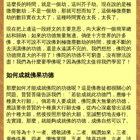
這麼長的時間，就是一個劫，這叫芥子劫。現在說的是極
微塵數劫，不是一個劫，那就可想而知了，這個極微塵數
劫的數目實在太大了，這種時間實在太長，太長了。
現在把上邊這一段經文的主要意思，向大家作一個簡單總
結和歸納：如來的功德無量無邊。倘使十方世界的許多
佛，拿不可說不可說佛剎極微塵數劫的時間，接連不斷的
去演講佛的功德，還是永遠講不完的。我們想想，佛陀的
功德簡直大的不得了！佛陀的功德不可窮盡，沒有辦法說
盡！我們為什麼要學佛呢？因為佛陀太值得我們學習了！
如何成就佛果功德
那麼如何才能成就佛陀的功德呢？這是佛教徒都很關心的
問題。普賢菩薩告訴我們：「若欲成就此功德門，應修十
種廣大行願」。倘若有人要成就，佛陀廣大無量的功德，
應該要依普賢的十種廣大行願去修，從內心深處發出這樣
的十種大願，然後按照所發的大願，至誠懇切地去修行、
去實踐。那麼，就能夠成就佛的功德，成佛自然可以了。
「何等為十？一者、禮敬諸佛，二者、稱讚如來，三者、
廣修供養，四者、懺悔業障，五者、隨喜功德，六者、請