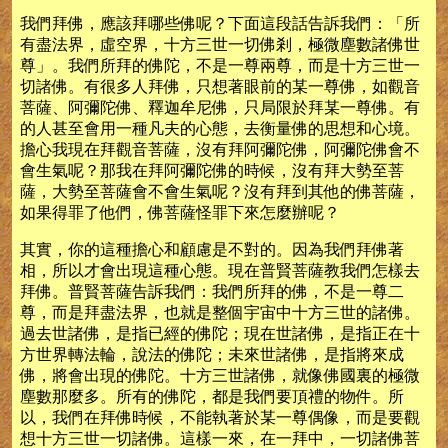
我們拜佛，應該拜哪些佛呢？下面這段話告訴我們：「所
有盡法界，虛空界，十方三世一切佛剎，極微塵數諸佛世
尊」。我們所拜的佛陀，不是一尊兩尊，而是十方三世一
切諸佛。有很多人拜佛，只想著眼前的某一尊佛，如觀音
菩薩、阿彌陀佛、釋迦牟尼佛，只局限於拜某一尊佛。有
的人甚至會用一種凡夫的心態，去衡量佛的思想和心境。
擔心我現在拜觀音菩薩，沒有拜阿彌陀佛，阿彌陀佛會不
會生氣呢？那我在拜阿彌陀佛的時候，沒有拜大勢至菩
薩，大勢至菩薩會不會生氣呢？沒有拜到其他的佛菩薩，
如果得罪了他們，佛菩薩怪罪下來怎麼辦呢？
其實，你的這種擔心和顧慮是不對的。因為我們拜佛著
相，所以才會出現這種心態。現在普賢菩薩教我們怎樣去
拜佛。普賢菩薩告訴我們：我們所拜的佛，不是一尊二
尊，而是拜盡法界，也就是整個宇宙中十方三世的諸佛。
過去世諸佛，是指已經的佛陀；現在世諸佛，是指正在十
方世界轉法輪，說法的佛陀；未來世諸佛，是指將來成
佛，將會出現的佛陀。十方三世諸佛，就像佛國裏的極微
塵數那麼多。所有的佛陀，都是我們要頂禮的物件。所
以，我們在拜佛時候，不能執著於某一尊偶像，而是要觀
想十方三世一切諸佛。這樣一來，在一拜中，一切諸佛菩