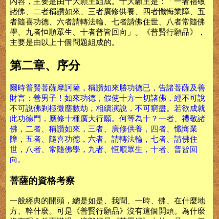
內容，主要是由十大願王組成。十大願王是：「一者禮敬
諸佛、二者稱讚如來、三者廣修供養、四者懺悔業障、五
者隨喜功德、六者請轉法輪、七者請佛住世、八者常隨佛
學、九者恒順眾生、十者普皆回向」。《普賢行願品》，
主要是由以上十個問題組成的。
第二章、序分
爾時普賢菩薩摩訶薩，稱讚如來勝功德已，告諸菩薩及善
財言：善男子！如來功德，假使十方一切諸佛，經不可說
不可說佛剎極微塵數劫，相續演說，不可窮盡。若欲成就
此功德門，應修十種廣大行願。何等為十？一者、禮敬諸
佛，二者、稱讚如來，三者、廣修供養，四者、懺悔業
障，五者、隨喜功德，六者、請轉法輪，七者、請佛住
世，八者、常隨佛學，九者、恒順眾生，十者、普皆回
向。
菩薩的資格考察
一般經典的開頭，總是如是、我聞、一時、佛、在什麼地
方、幹什麼。可是《普賢行願品》沒有這個開頭。為什麼