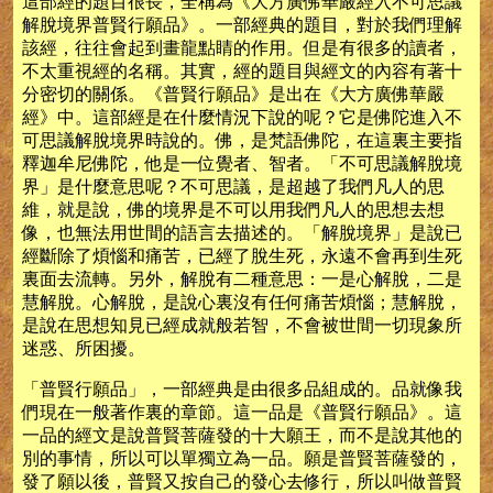
這部經的題目很長，全稱為《大方廣佛華嚴經入不可思議
解脫境界普賢行願品》。一部經典的題目，對於我們理解
該經，往往會起到畫龍點睛的作用。但是有很多的讀者，
不太重視經的名稱。其實，經的題目與經文的內容有著十
分密切的關係。《普賢行願品》是出在《大方廣佛華嚴
經》中。這部經是在什麼情況下說的呢？它是佛陀進入不
可思議解脫境界時說的。佛，是梵語佛陀，在這裏主要指
釋迦牟尼佛陀，他是一位覺者、智者。「不可思議解脫境
界」是什麼意思呢？不可思議，是超越了我們凡人的思
維，就是說，佛的境界是不可以用我們凡人的思想去想
像，也無法用世間的語言去描述的。「解脫境界」是說已
經斷除了煩惱和痛苦，已經了脫生死，永遠不會再到生死
裏面去流轉。另外，解脫有二種意思：一是心解脫，二是
慧解脫。心解脫，是說心裏沒有任何痛苦煩惱；慧解脫，
是說在思想知見已經成就般若智，不會被世間一切現象所
迷惑、所困擾。
「普賢行願品」，一部經典是由很多品組成的。品就像我
們現在一般著作裏的章節。這一品是《普賢行願品》。這
一品的經文是說普賢菩薩發的十大願王，而不是說其他的
別的事情，所以可以單獨立為一品。願是普賢菩薩發的，
發了願以後，普賢又按自己的發心去修行，所以叫做普賢