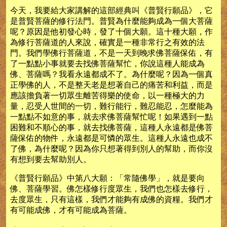
今天，我要給大家講解的這部經典叫《普賢行願品》，它
是普賢菩薩的修行法門。普賢為什麼能夠成為一個大菩薩
呢？原因是他初發心時，發了十個大願。這十種大願，作
為修行菩薩道的人來說，確實是一種非常行之有效的法
門。我們學佛行菩薩道，不是一天到晚求佛菩薩保佑，有
了一點點小事就要去找佛菩薩幫忙，你說這種人能成為
佛、菩薩嗎？我看永遠都成不了。為什麼呢？因為一個真
正學佛的人，不是整天老是想著自己的痛苦和利益，而是
應該擔負著一切眾生離苦得樂的使命，以一種極大的力
量，忍受人世間的一切，難行能行，難忍能忍，怎麼能為
一點點不如意的事，就去求佛菩薩幫忙呢！如果遇到一點
困難和不順心的事，就去找佛菩薩，這種人永遠都是佛菩
薩保佑的物件，永遠都是可憐的眾生。這種人永遠也成不
了佛，為什麼呢？因為你只想著得到別人的幫助，而你沒
有想到要去幫助別人。
《普賢行願品》中第八大願：「常隨佛學」，就是要向
佛、菩薩學習。佛怎樣修行度眾生，我們也怎樣去修行，
去度眾生，只有這樣，我們才能夠有成佛的資糧。我們才
有可能成佛，才有可能成為菩薩。