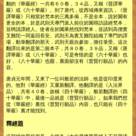
翻的《華嚴經》一共有６０卷，３４品，又稱《晉譯華
嚴》或《六十華嚴》。到了唐代，從西域傳來資訊，《晉
譯華嚴》只相當於梵本的三萬多偈，不是全本，說於闐有
更全的本，於是武則天專門派人前往於闐尋訪該經梵本，
並聘請譯經人。使者在於闐果然找到梵本，並請到高僧實
叉難陀一同返回長安。武則天為實叉難陀組織了專門的譯
場，動筆翻譯的那天，武則天親自參加，擔任筆受。這次
翻譯出來的是第二個本子，共８０卷，３９品，又稱《唐
譯華嚴》或《八十華嚴》。可是奇怪的是《六十華嚴》也
好，《八十華嚴》也罷，裏面卻沒有《普賢行願品》的內
容。
唐貞元年間，又來了一位叫般若的法師，他是從印度來
的。他對《華嚴經》又重新翻譯。他翻譯的是《入法界
品》，共有４０卷，故稱《四十華嚴》。般若翻譯的《四
十華嚴》中，最後一品就是《普賢行願品》。如果我們想
從《華嚴經》裏找《普賢行願品》內容，也只能在《四十
華嚴》裏才能找到。
釋經題