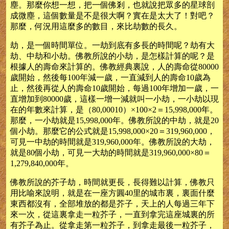
塵。那麼你想一想，把一個佛剎，也就說把眾多的星球剖
成微塵，這個數量是不是很大啊？實在是太大了！對吧？
那麼，何況用這麼多的數目，來比劫數的長久。
劫，是一個時間單位。一劫到底有多長的時間呢？劫有大
劫、中劫和小劫。佛教所說的小劫，是怎樣計算的呢？是
根據人的壽命來計算的。佛教經典裏說，人的壽命從80000
歲開始，然後每100年減一歲，一直減到人的壽命10歲為
止，然後再從人的壽命10歲開始，每過100年增加一歲，一
直增加到80000歲，這樣一增一減就叫一小劫，一小劫以現
在的年數來計算，是（80,00010）×100×2＝15,998,000年。
那麼，一小劫就是15,998,000年。佛教所說的中劫，就是20
個小劫。那麼它的公式就是15,998,000×20＝319,960,000，
可見一中劫的時間就是319,960,000年。佛教所說的大劫，
就是80個小劫，可見一大劫的時間就是319,960,000×80＝
1,279,840,000年。
佛教所說的芥子劫，時間就更長，長得難以計算，佛教只
用比喻來說明，就是在一座方圓40里的城市裏，裏面什麼
東西都沒有，全部堆放的都是芥子，天上的人每過三年下
來一次，從這裏拿走一粒芥子，一直到拿完這座城裏的所
有芥子為止。從拿走第一粒芥子，到拿走最後一粒芥子，