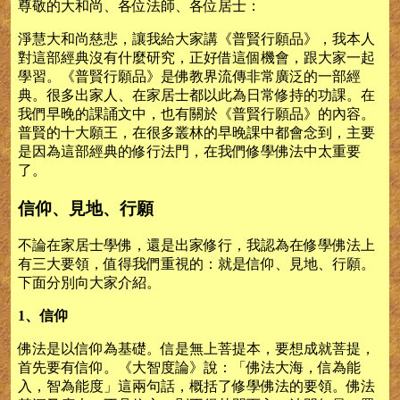
尊敬的大和尚、各位法師、各位居士：
淨慧大和尚慈悲，讓我給大家講《普賢行願品》，我本人
對這部經典沒有什麼研究，正好借這個機會，跟大家一起
學習。《普賢行願品》是佛教界流傳非常廣泛的一部經
典。很多出家人、在家居士都以此為日常修持的功課。在
我們早晚的課誦文中，也有關於《普賢行願品》的內容。
普賢的十大願王，在很多叢林的早晚課中都會念到，主要
是因為這部經典的修行法門，在我們修學佛法中太重要
了。
信仰、見地、行願
不論在家居士學佛，還是出家修行，我認為在修學佛法上
有三大要領，值得我們重視的：就是信仰、見地、行願。
下面分別向大家介紹。
1、信仰
佛法是以信仰為基礎。信是無上菩提本，要想成就菩提，
首先要有信仰。《大智度論》說：「佛法大海，信為能
入，智為能度」這兩句話，概括了修學佛法的要領。佛法