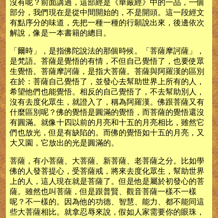
沒有呢？前面講過，這部經是《華嚴經》中的一品，一個
部分，我們現在是從中間開始的，不是開頭。這一段經文
有點序分的味道，先把一種一種的行願說出來，後邊依次
解說，像是一本書籍的總目。
「爾時」，是指佛陀說法的那個時候。「菩薩摩訶薩」，
是梵語。菩薩是覺悟的有情，不但自己覺悟了，也要使眾
生覺悟。菩薩摩訶薩，是指大菩薩。菩薩與阿羅漢的區別
在於：菩薩自己覺悟了，並發心去幫助世界上所有的人，
希望他們也能覺悟。相反的自己覺悟了，不去幫助別人，
沒有去度化眾生，就證入了，稱為阿羅漢。佛跟菩薩又有
什麼區別呢？佛的覺悟是圓滿的覺悟，而菩薩的覺悟還沒
有圓滿。就像十四以前的月亮和十五的月亮相比，雖然它
們也放光，但是有缺陷的。而佛的覺悟如十五的月亮，又
大又園，它放出的光是圓滿的。
菩薩，有小菩薩、大菩薩、新菩薩、老菩薩之分。比如學
佛的人發菩提心，受菩薩戒，將來去度化眾生，幫助世界
上的人，這人現在就是菩薩了。但是他是屬於初發心的菩
薩。雖然也叫菩薩，但是跟普賢、觀音菩薩一樣不一樣
呢？不一樣的。因為他的功德、智慧、能力、都不能同這
些大菩薩相比。就拿忍辱來說，假如人家需要你的眼珠，