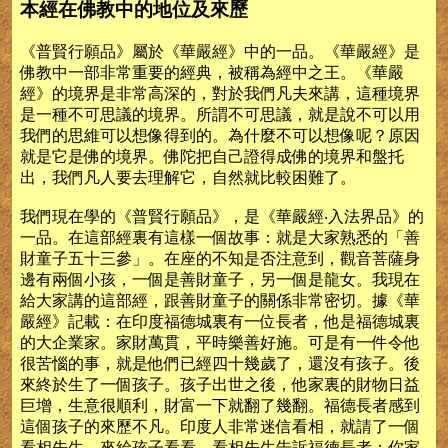
本經在佛教中的地位及來歷
《普賢行願品》屬於《華嚴經》中的一品。《華嚴經》是
佛教中一部非常重要的經典，被稱為經中之王。《華嚴
經》的境界是非常高深的，對於我們凡夫來講，這種境界
是一種不可思議的境界。所謂不可思議，就是說不可以用
我們的思維可以想像得到的。為什麼不可以想像呢？原因
就是它是佛的境界。佛陀把自己證得成佛的境界和盤托
出，我們凡人要去理解它，自然就比較困難了。
我們現在學的《普賢行願品》，是《華嚴經‧入法界品》的
一品。在這部經裏有這樣一個故事：就是大家熟悉的「善
財童子五十三參」。在座的不知是否注意到，觀音菩薩身
邊有兩個小孩，一個是善財童子，另一個是龍女。我現在
給大家講的這部經，跟善財童子的關係非常密切。據《華
嚴經》記載：在印度福德城裏有一位長者，他是福德城裏
的大企業家。家財萬貫，平時樂善好施。可是有一件令他
很苦惱的事，就是他們已經四十幾歲了，還沒有孩子。後
來終於生了一個孩子。孩子出世之後，他家裏的財物日益
巨增，生意很順利，財富一下就翻了幾翻。福德長者感到
這個孩子的來歷不凡。印度人非常迷信看相，就請了一個
看相先生，來給孩子看看。看相先生告訴福德長者：你家