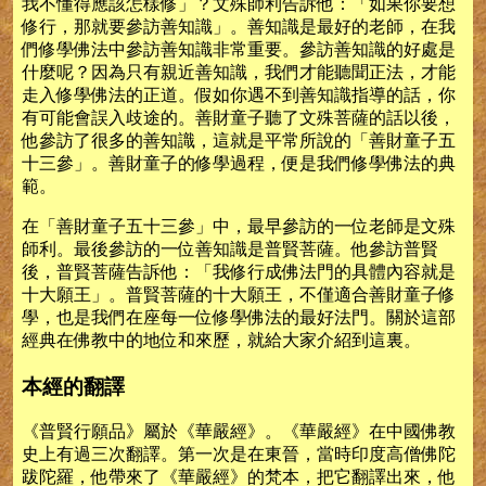
我不懂得應該怎樣修」？文殊師利告訴他：「如果你要想
修行，那就要參訪善知識」。善知識是最好的老師，在我
們修學佛法中參訪善知識非常重要。參訪善知識的好處是
什麼呢？因為只有親近善知識，我們才能聽聞正法，才能
走入修學佛法的正道。假如你遇不到善知識指導的話，你
有可能會誤入歧途的。善財童子聽了文殊菩薩的話以後，
他參訪了很多的善知識，這就是平常所說的「善財童子五
十三參」。善財童子的修學過程，便是我們修學佛法的典
範。
在「善財童子五十三參」中，最早參訪的一位老師是文殊
師利。最後參訪的一位善知識是普賢菩薩。他參訪普賢
後，普賢菩薩告訴他：「我修行成佛法門的具體內容就是
十大願王」。普賢菩薩的十大願王，不僅適合善財童子修
學，也是我們在座每一位修學佛法的最好法門。關於這部
經典在佛教中的地位和來歷，就給大家介紹到這裏。
本經的翻譯
《普賢行願品》屬於《華嚴經》。《華嚴經》在中國佛教
史上有過三次翻譯。第一次是在東晉，當時印度高僧佛陀
跋陀羅，他帶來了《華嚴經》的梵本，把它翻譯出來，他