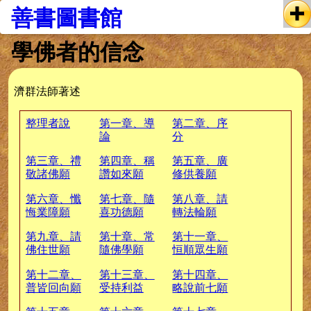
善書圖書館
學佛者的信念
濟群法師著述
整理者說
第一章、導
第二章、序
論
分
第三章、禮
第四章、稱
第五章、廣
敬諸佛願
讚如來願
修供養願
第六章、懺
第七章、隨
第八章、請
悔業障願
喜功德願
轉法輪願
第九章、請
第十章、常
第十一章、
佛住世願
隨佛學願
恒順眾生願
第十二章、
第十三章、
第十四章、
普皆回向願
受持利益
略說前七願