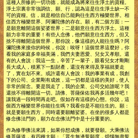
這種人所修的一切功德，就能成為將來往生淨土的資糧。
淨土宗裏非常強調信、願、行，認為這是往生淨土缺一不
可的資糧。信，就是相信自己能夠往生西方極樂世界。相
信西方極樂世界、阿彌陀佛的存在。願，有二個方面：一
是願意離開這個娑婆世界；二是願意往生西方淨土。這種
願力非常的重要！有些人念佛，他們願意往生西方，但又
捨不得離開這個世界，那你說，像這樣的人能往生嗎？阿
彌陀佛來接你的時候，你說：唉呀！這個世界這麼好，你
看我的家庭多幸福美滿，我們夫妻恩愛、兒女又孝順。還
有的人會說：我這一生，辛苦了一輩子，眼看兒女才剛剛
長大成人，積累下一點財產，還沒有來得及享福就要走
了，實在划不來。或許還有人會說：我的事業有成，我創
下的公司、企業剛有成效，這一切都是這樣的美好，使人
非常的留念。要是我走了，我的企業、公司交給誰呢？我
還捨不得離開這一切。請佛、菩薩保佑我再多活幾年吧！
讓我過一段時間再走吧。假如存有這樣的心態。你說，這
個西方極樂世界你能往生嗎？我看你是不能往生的。願：
就是要願生西方，同時還要願離娑婆。在坐的很多人都是
修念佛法門的，願力在念佛法門中是十分重要的。
作為修學佛法來講，如果你想成佛，就要發願。大乘佛法
修菩薩道，有四種大願：「眾生無邊誓願度，煩惱無盡誓