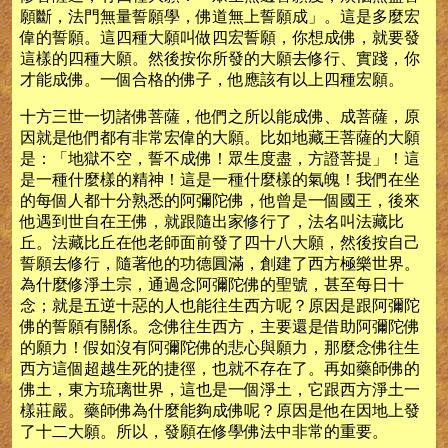
願斷，法門無量誓願學，佛道無上誓願成」。這是多麼宏
偉的誓願。這四種大願叫做四宏誓願，你想成佛，就要發
這樣的四種大願。然後按你所發的大願去修行、實踐，你
才能成佛。一個合格的佛子，他應該有以上四種宏願。
十方三世一切諸佛菩薩，他們之所以能成佛、成菩薩，原
因就是他們都有非常宏偉的大願。比如地藏王菩薩的大願
是：「地獄不空，誓不成佛！眾生度盡，方證菩提」！這
是一種什麼樣的精神！這是一種什麼樣的氣魄！我們在坐
的每個人都十分熟悉的阿彌陀佛，他曾是一個國王，後來
他遇到世自在王佛，就跟隨出家修行了，法名叫法藏比
丘。法藏比丘在他老師面前發了四十八大願，然後按自己
誓願去修行，隨著他的功德圓滿，創建了西方極樂世界。
為什麼修淨土宗，通過念阿彌陀佛的聖號，甚至每日十
念；就是五逆十惡的人也能往生西方呢？原因是跟阿彌陀
佛的誓願有關係。念佛往生西方，主要還是借助阿彌陀佛
的願力！假如沒有阿彌陀佛的悲心與願力，那麼念佛往生
西方這個超越生死的捷徑，也就不存在了。再如藥師佛的
佛土，東方琉璃世界，這也是一個淨土，它跟西方淨土一
樣莊嚴。藥師佛為什麼能夠成佛呢？原因是他在因地上發
了十二大願。所以，發願在修學佛法中非常的重要。