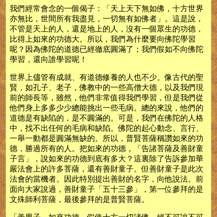
我們經常會念的一個偈子：「天上天下無如佛，十方世界
亦無比，世間所有我盡見，一切無有如佛者」。這是說，
不管是天上的人，還是地上的人，沒有一個眾生的功德，
比得上如來的功德大。所以，我們為什麼要向佛陀學習
呢？因為佛陀的道德已經徹底圓滿了；我們假如不向佛陀
學習，還向誰學習呢！
世界上儘管有成就、有道德修養的人也不少。像古代的聖
賢，如孔子、老子，佛教中的一些高僧大德，以及我們現
前的師長等，雖然，他們非常值得我們學習，但是我們從
他們身上多多少少總能挑出一些毛病。總的來說，他們的
道德是有缺陷的，是不圓滿的。可是，我們在佛陀的人格
中，找不出任何的毛病和缺陷。佛陀的起心動念、言行、
一舉一動都是圓滿無缺的。所以，普賢菩薩稱讚如來的功
德，勝過所有的人。把如來的功德，「告諸菩薩及善財童
子言」，說如來的功德到底有多大？這裏除了告訴參加華
嚴法會上的許多菩薩，還有善財童子。但善財童子是此次
法會的當機者。因此特別提出善財的名字，向他說法。前
面向大家說過，善財童子「五十三參」，第一位參拜的是
文殊師利菩薩，最後參拜的是普賢菩薩。