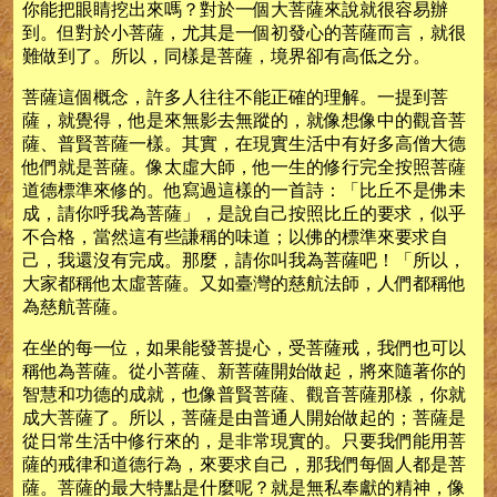
你能把眼睛挖出來嗎？對於一個大菩薩來說就很容易辦
到。但對於小菩薩，尤其是一個初發心的菩薩而言，就很
難做到了。所以，同樣是菩薩，境界卻有高低之分。
菩薩這個概念，許多人往往不能正確的理解。一提到菩
薩，就覺得，他是來無影去無蹤的，就像想像中的觀音菩
薩、普賢菩薩一樣。其實，在現實生活中有好多高僧大德
他們就是菩薩。像太虛大師，他一生的修行完全按照菩薩
道德標準來修的。他寫過這樣的一首詩：「比丘不是佛未
成，請你呼我為菩薩」，是說自己按照比丘的要求，似乎
不合格，當然這有些謙稱的味道；以佛的標準來要求自
己，我還沒有完成。那麼，請你叫我為菩薩吧！「所以，
大家都稱他太虛菩薩。又如臺灣的慈航法師，人們都稱他
為慈航菩薩。
在坐的每一位，如果能發菩提心，受菩薩戒，我們也可以
稱他為菩薩。從小菩薩、新菩薩開始做起，將來隨著你的
智慧和功德的成就，也像普賢菩薩、觀音菩薩那樣，你就
成大菩薩了。所以，菩薩是由普通人開始做起的；菩薩是
從日常生活中修行來的，是非常現實的。只要我們能用菩
薩的戒律和道德行為，來要求自己，那我們每個人都是菩
薩。菩薩的最大特點是什麼呢？就是無私奉獻的精神，像