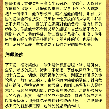
修學佛法，首先要對三寶產生恭敬心、虔誠心。因為只有
在這樣的狀態下，才能依教奉行。就拿社會上的人來說
吧！一個學生，他在學校裏，瞧不起他的老師。那麼，對
他的講課會不會接受，乃至按照他所說的話去做呢？我看
是不大可能的。一個孩子在家裏對他的父母，沒有絲毫的
恭敬心，你說他會不會聽父母的話呢？自然也是不會的。
同樣的道理，我們學佛、對三寶缺乏恭敬心。那麼，你能
依教奉行嗎？我看是很困難的；即使能的話，也要打折
扣。恭敬的意義，主要是為了我們更好的修學佛法。
拜哪些佛
下面講「禮敬諸佛」，諸佛是什麼意思呢？諸，是所有、
全部、眾多的意思。諸佛，不是指一尊佛或兩尊佛，而是
指十方三世一切佛。我們禮敬的佛陀，到底是什麼樣的佛
陀呢？一般社會上的人，由於不瞭解佛教的關係，對佛教
徒的禮佛，往往會產生一種誤會，他們以為學佛的人是把
木頭、石頭雕塑的泥像，作為崇拜的偶像。這是對佛教極
大的誤會。其實，我們拜的並不是偶像，佛教寺院中之所
以供著偶像，那是佛弟子表達對佛陀的追思！同時也是仰
慕佛陀的智慧和道德，起到見賢思齊的作用。