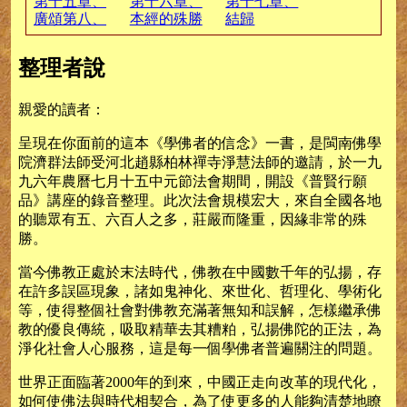
第十五章、
第十六章、
第十七章、
廣頌第八、
本經的殊勝
結歸
九願
整理者說
親愛的讀者：
呈現在你面前的這本《學佛者的信念》一書，是閩南佛學
院濟群法師受河北趙縣柏林禪寺淨慧法師的邀請，於一九
九六年農曆七月十五中元節法會期間，開設《普賢行願
品》講座的錄音整理。此次法會規模宏大，來自全國各地
的聽眾有五、六百人之多，莊嚴而隆重，因緣非常的殊
勝。
當今佛教正處於末法時代，佛教在中國數千年的弘揚，存
在許多誤區現象，諸如鬼神化、來世化、哲理化、學術化
等，使得整個社會對佛教充滿著無知和誤解，怎樣繼承佛
教的優良傳統，吸取精華去其糟粕，弘揚佛陀的正法，為
淨化社會人心服務，這是每一個學佛者普遍關注的問題。
世界正面臨著2000年的到來，中國正走向改革的現代化，
如何使佛法與時代相契合，為了使更多的人能夠清楚地瞭