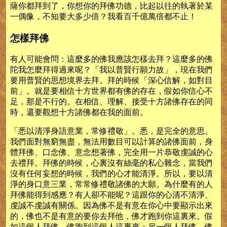
薩你都拜到了，你想你的拜佛功德，比起以往的執著於某
一偶像，不知要大多少倍？我看百千億萬倍都不止！
怎樣拜佛
有人可能會問：這麼多的佛我應該怎樣去拜？這麼多的佛
陀我怎麼拜得過來呢？「我以普賢行願力故」，現在我們
要用普賢的思想境界去拜。拜的時候「深心信解，如對目
前」。就是要相信十方世界都有佛的存在，假如你信心不
足，那是不行的。在相信、理解、接受十方諸佛存在的同
時，還要觀想十方諸佛都在我的面前。
「悉以清淨身語意業，常修禮敬」。悉，是完全的意思。
我們面對無窮無盡，無法用數目可以計算的諸佛面前，身
體拜佛、口念佛、意念想著佛，完全用一片恭敬虔誠的心
去禮拜。拜佛的時候，心裏沒有絲毫的私心雜念，當我們
沒有任何妄想的時候，我們的心才能清淨。所以，要以清
淨的身口意三業，常常修禮敬諸佛的大願。為什麼有的人
拜佛能得到感應？有人卻不能呢？這跟你的心清不清淨、
虔誠不虔誠有關係。因為佛不是有意在你心中要顯示出來
的，佛也不是有意的要你去拜他，佛才跑到你這裏來。假
如這個人拜佛，佛跑到這個人這裏來；另一個人拜佛，佛