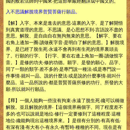
國的般若法師到中國來‧把這部華嚴經翻譯成中國文的。
入不思議解脫境界普賢菩薩行願品。
【解】入字、本來是進去的意思‧這裏的入字、是了解開悟
到真實道理的意思。不思議、是心思想不到‧言語說不盡的
意思。解脫、是自由自在無拘無束的意思。【解字、要在
右角上邊加一圈‧讀做夜字音‧是明白了解的意思。】解脫境
界、是已經了脫生死‧永遠不會再到有生死的境界裏頭去
了。行願的行字、【行字、要在右邊上角加一圈‧讀做恨字
音。】是修的功夫‧修的功德。願字、是發的願心。品字、
同了一類的類字‧差不多的‧是專門說一種法‧或是專門說一
件事情‧就叫一品。說的什麼法‧或是說的什麼事情‧就叫什
麼品。這一品所說的‧都是普賢菩薩所修的功行、所發的大
願‧所以就叫行願品。
【釋】一個人能夠一些沒有拘束‧永遠了脫生死‧纔可以稱做
解脫。並且解脫的境界‧【這個境界兩個字、同了程度差不
多的‧也可以說就是地位‧修行一定要修到了這種程度‧這種
地位‧纔能夠現出這種境界來。】是很有分別的‧有高有低‧
有深有淺‧有大有小‧有永久‧有暫時‧種種的不同。現在是有