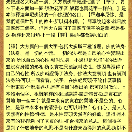
先把經名大略講一講。大方廣佛華嚴經七個字‧【華字、要
在下邊左面加一圈‧讀做花字音‧解釋也同花字一樣的。】是
本師釋迦牟尼佛說的一部佛經的名目。【釋迦牟尼佛、是
我們這個世界上的教主‧所以稱本師。】簡單說起來‧就只說
華嚴經三個字。但是大方廣同了華嚴五個字的意義‧都是很
深‧解釋起來很煩‧下一段【釋】裏頭‧都會講明白的。
【釋】大方廣的一個大字‧包括大多勝三種道理。佛的法身‧
【法身、是一切的本體。一切的法‧都是自己的心性變現出
來的‧所以自己的心性‧就叫法身。不過也是勉強叫的‧因為
並沒有身體的形相‧所以實在只應該叫法性。佛因為證得了
自己的心性‧所以佛就證得了法身。佛法大意裏頭‧也有講到
法身的‧可以一同看看。法字、在佛經裏頭‧不論什麼事情‧
什麼東西‧什麼境界‧凡是有名目叫得出的‧都可以叫做法。○
本體兩個字、很難解釋的‧勉強講講‧體是體質‧就是實在的
質地‧加一個本字‧就是本來有的實在的質地‧不是空的。心
性、是眾生本來有的清淨心‧也可以叫做自心‧自心、是人人
天然有的性德‧性德、是本性裏頭天然有的好處。證得‧是本
來有的智‧能夠同了真實的理‧和合攏來的意思。這個得字‧
是到了什麼地步的意思‧不是有什麼東西得到的意思‧所以不