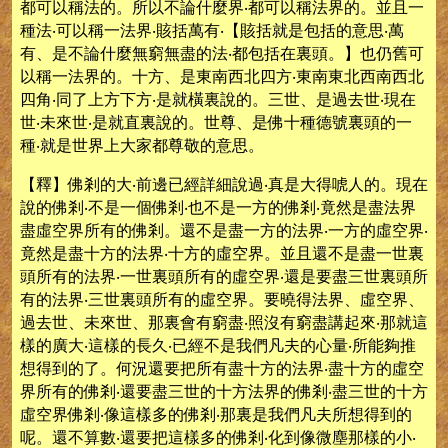
都可以稱法的。所以不論什麼界‧都可以稱法界的。並且一
種法‧可以稱一法界‧賅括萬有‧【賅括就是包括的意思‧萬
有、是不論什麼無窮無盡的法‧都包括在裏頭。】也仍舊可
以稱一法界的。十方、是東南西北四方‧東南東北西南西北
四角‧同了上方下方‧是就橫裏說的。三世、是過去世‧現在
世‧未來世‧是就直裏說的。世尊、是佛十種德號裏頭的一
種‧就是世界上大家都尊敬的意思。
【釋】佛剎的大‧前邊已經詳細說過‧真是大得唬人的。現在
說的佛剎‧不是一個佛剎‧也不是一方的佛剎‧竟然是盡法界
盡虛空界所有的佛剎。還不是盡一方的法界‧一方的虛空界‧
竟然是盡十方的法界‧十方的虛空界。並且還不是盡一世裏
頭所有的法界‧一世裏頭所有的虛空界‧還是要盡三世裏頭所
有的法界‧三世裏頭所有的虛空界。要曉得法界、虛空界、
過去世、未來世、那裏會有窮盡‧照沒有窮盡講起來‧那就這
樣的廣大‧這樣的長久‧已經不是我們凡夫的心量‧所能夠推
想得到的了。何況還要把所有盡十方的法界‧盡十方的虛空
界所有的佛剎‧還要盡三世的十方法界的佛剎‧盡三世的十方
虛空界佛剎‧像這樣多的佛剎‧那裏是我們凡夫所想得到的
呢。還不算數‧還要把這樣多的佛剎‧化到像微塵那樣的小‧