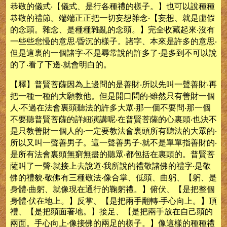
恭敬的儀式‧【儀式、是行各種禮的樣子。】也可以說種種
恭敬的禮節。端端正正把一切妄想雜念‧【妄想、就是虛假
的念頭。雜念、是種種雜亂的念頭。】完全收藏起來‧沒有
一些些怠慢的意思‧昏沉的樣子。諸字、本來是許多的意思‧
但是這裏的一個諸字‧不是尋常說的許多了‧是多到不可以說
的了‧看了下邊‧就會明白的。
【釋】普賢菩薩因為上邊問的是善財‧所以先叫一聲善財‧再
把一種一種的大願教他。但是開口問的‧雖然只有善財一個
人‧不過在法會裏頭聽法的許多大眾‧那一個不要問‧那一個
不要聽普賢菩薩的詳細演講呢‧在普賢菩薩的心裏頭‧也決不
是只教善財一個人的‧一定要教法會裏頭所有聽法的大眾的‧
所以又叫一聲善男子。這一聲善男子‧就不是單單指善財的‧
是所有法會裏頭無窮無盡的聽眾‧都包括在裏頭的。普賢菩
薩叫了一聲‧就接上去說道‧我所說的禮敬諸佛的禮字‧是敬
佛的禮貌‧敬佛有三種敬法‧像合掌、低頭、曲躬、【躬、是
身體‧曲躬、就像現在通行的鞠躬禮。】俯伏、【是把整個
身體‧伏在地上。】反掌、【是把兩手翻轉‧手心向上。】頂
禮、【是把頭面著地。】接足、【是把兩手放在自己頭的
兩面。手心向上‧像接佛的兩足的樣子。】像這樣的種種禮