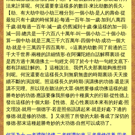
法來計算呢。何況還要拿這樣多的數目‧來比劫數的長久‧
【劫、有大劫中劫小劫三種分別‧一個小劫‧是人的壽命‧從
最短只有十歲的時候算起‧每過一百年‧加一歲‧加到八萬四
千歲‧就每過一百年‧減一歲‧仍舊減到十歲‧像這樣的加一回‧
減一回‧總共是一千六百八十萬年‧叫一個小劫‧二十個小劫‧
算一個中劫‧就是三萬三千六百萬年‧四個中劫‧成功一個大
劫‧就是十三萬四千四百萬年。○這裏的劫數‧同了前邊的三
千大千世界‧兩種的詳細情形‧在阿彌陀經白話解釋裏頭‧從
是西方過十萬億佛土一句經文‧同了於今十劫一句經文底下‧
都有詳細註解的。】這種說法、我們凡夫那裏能夠推想得
到呢。何況還要在這樣長久到無窮無盡的時期裏頭‧天天接
續不斷的演說呢。照這樣長久的時期‧演講佛的功德‧還是演
講不完哩。所以現在聽法的大眾‧倘然要修成功佛這樣的超
勝奇妙的功德‧應該要像我所修的十種廣大的行願‧從性德上
發出這樣的十個大願‧【性德、是心性裏頭本來有的好處‧照
文理說‧就用一個德字‧若是照俗語講起來‧就是好處‧下邊的
修德‧就是修的功德。】又依照了所發的大願‧養成了深切的
修德‧那末這種超勝奇妙的大功德‧自然可以成功了。
何等為十‧一者禮敬諸佛‧二者稱讚如來‧三者廣修供養‧四者