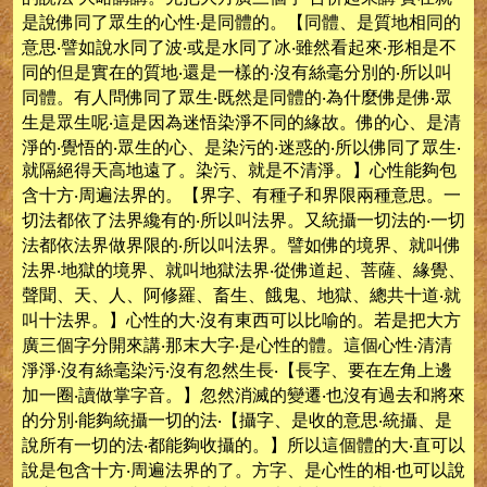
是說佛同了眾生的心性‧是同體的。【同體、是質地相同的
意思‧譬如說水同了波‧或是水同了冰‧雖然看起來‧形相是不
同的但是實在的質地‧還是一樣的‧沒有絲毫分別的‧所以叫
同體。有人問佛同了眾生‧既然是同體的‧為什麼佛是佛‧眾
生是眾生呢‧這是因為迷悟染淨不同的緣故。佛的心、是清
淨的‧覺悟的‧眾生的心、是染污的‧迷惑的‧所以佛同了眾生‧
就隔絕得天高地遠了。染污、就是不清淨。】心性能夠包
含十方‧周遍法界的。【界字、有種子和界限兩種意思。一
切法都依了法界纔有的‧所以叫法界。又統攝一切法的‧一切
法都依法界做界限的‧所以叫法界。譬如佛的境界、就叫佛
法界‧地獄的境界、就叫地獄法界‧從佛道起、菩薩、緣覺、
聲聞、天、人、阿修羅、畜生、餓鬼、地獄、總共十道‧就
叫十法界。】心性的大‧沒有東西可以比喻的。若是把大方
廣三個字分開來講‧那末大字‧是心性的體。這個心性‧清清
淨淨‧沒有絲毫染污‧沒有忽然生長‧【長字、要在左角上邊
加一圈‧讀做掌字音。】忽然消滅的變遷‧也沒有過去和將來
的分別‧能夠統攝一切的法‧【攝字、是收的意思‧統攝、是
說所有一切的法‧都能夠收攝的。】所以這個體的大‧直可以
說是包含十方‧周遍法界的了。方字、是心性的相‧也可以說