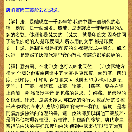
唐罽賓國三藏般若奉詔譯。
【解】唐、是離現在一千多年前‧我們中國一個朝代的名
稱。罽賓、是一個國名。般若、是翻譯這一部華嚴經的法
師的名號。佛經都是梵文的‧【梵文、就是印度文‧因為佛同
了編集佛經的人‧是印度國人‧所以用的文字‧都是印度
文。】譯、是翻譯‧就是把印度的文‧都翻譯成中國文。般若
法師、是遵照了唐朝代宗皇帝的旨意‧翻譯這部華嚴經的。
【釋】罽賓國、在北印度‧也可以叫北天竺。【印度國地方
很大‧全國分做東南西北中五大區‧叫東印度、南印度、西印
度、北印度、中印度‧合併攏來‧可以叫五印度‧也可以叫五
天竺。】三藏、是經藏、律藏、論藏。【藏字、要在右邊
上角加一圈‧讀做狀字音‧是包藏的意思。】經藏、是佛說的
各種經。律藏、是講出家人同在家的修行人‧應該守的各種
戒法‧像我們在家人‧應該守國家的法律一樣的。論藏、是專
門講許多佛法的道理的書。這一位法師所以稱他三藏般若‧
是因為他精通各種經、各種律、各種論的緣故。唐代宗皇
帝很信佛法的‧要把印度的佛法‧傳到中國來‧所以請了罽賓