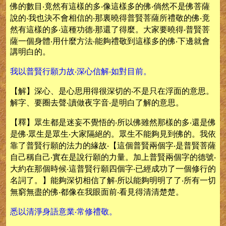
佛的數目‧竟然有這樣的多‧像這樣多的佛‧倘然不是佛菩薩
說的‧我也決不會相信的‧那裏曉得普賢菩薩所禮敬的佛‧竟
然有這樣的多‧這種功德‧那還了得麼。大家要曉得‧普賢菩
薩一個身體‧用什麼方法‧能夠禮敬到這樣多的佛‧下邊就會
講明白的。
我以普賢行願力故‧深心信解‧如對目前。
【解】深心、是心思用得很深切的‧不是只在浮面的意思。
解字、要圈去聲‧讀做夜字音‧是明白了解的意思。
【釋】眾生都是迷妄不覺悟的‧所以佛雖然那樣的多‧還是佛
是佛‧眾生是眾生‧大家隔絕的。眾生不能夠見到佛的。我依
靠了普賢行願的法力的緣故‧【這個普賢兩個字‧是普賢菩薩
自己稱自己‧實在是說行願的力量。加上普賢兩個字的德號‧
大約在那個時候‧這普賢行願四個字‧已經成功了一個修行的
名詞了。】能夠深切相信了解‧所以能夠明明了了‧所有一切
無窮無盡的佛‧都像在我眼面前‧看見得清清楚楚。
悉以清淨身語意業‧常修禮敬。