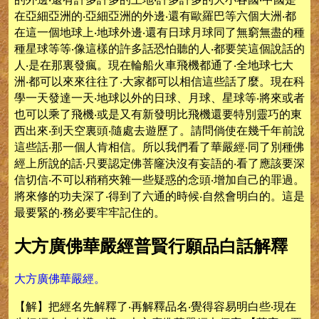
在亞細亞洲的‧亞細亞洲的外邊‧還有歐羅巴等六個大洲‧都
在這一個地球上‧地球外邊‧還有日球月球同了無窮無盡的種
種星球等等‧像這樣的許多話恐怕聽的人‧都要笑這個說話的
人‧是在那裏發瘋。現在輪船火車飛機都通了‧全地球七大
洲‧都可以來來往往了‧大家都可以相信這些話了麼。現在科
學一天發達一天‧地球以外的日球、月球、星球等‧將來或者
也可以乘了飛機‧或是又有新發明比飛機還要特別靈巧的東
西出來‧到天空裏頭‧隨處去遊歷了。請問倘使在幾千年前說
這些話‧那一個人肯相信。所以我們看了華嚴經‧同了別種佛
經上所說的話‧只要認定佛菩窿決沒有妄語的‧看了應該要深
信切信‧不可以稍稍夾雜一些疑惑的念頭‧增加自己的罪過。
將來修的功夫深了‧得到了六通的時候‧自然會明白的。這是
最要緊的‧務必要牢牢記住的。
大方廣佛華嚴經普賢行願品白話解釋
大方廣佛華嚴經。
【解】把經名先解釋了‧再解釋品名‧覺得容易明白些‧現在