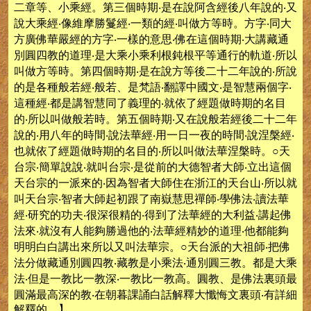
二章等、小乘經。第三個時期‧是在說阿含經後八年說的‧又
說大乘經‧像維摩勝鬘經‧一類的經‧叫做方等時。方字‧同大
方廣佛華嚴經的方字‧一樣的意思‧佛在這個時期‧大講藏通
別圓四教的道理‧是大乘小乘利根鈍根平等通行的軌道‧所以
叫做方等時。第四個時期‧是在說方等後二十二年說的‧所說
的是各種般若經‧般若、是梵語‧翻譯中國文‧是智慧兩個字‧
這種經‧都是講智慧同了義理的‧就依了經題做時期的名目
的‧所以叫做般若時。第五個時期‧又在說般若經後二十二年
說的‧用八年的時間‧說法華經‧用一日一夜的時間‧說涅槃經‧
也就依了經題做時期的名目的‧所以叫做法華涅槃時。○天
台宗‧簡單說說‧就叫台宗‧是從前的大德智者大師‧立出這個
天台宗的一派來的‧因為智者大師住在浙江的天台山‧所以就
叫天台宗‧智者大師起初跟了南嶽慧思禪師‧學佛法‧讀法華
經‧研究的功夫‧很深很精的‧得到了法華經的大利益‧講起佛
法來‧就沒有人能夠勝過他的‧法華經精妙的道理‧他都能夠
明明白白講出來所以又叫法華宗。○天台派的大祖師‧把佛
法分做藏通別圓四教‧藏教是小乘法‧通別圓三教。都是大乘
法‧但是一教比一教深‧一教比一教高。圓教、是佛法裏頭最
圓滿最高深的教‧在朝暮課誦白話解釋大懺悔文裏頭‧有詳細
解釋的。】