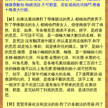
極微塵數劫‧相續演說‧不可窮盡。若欲成就此功德門‧應修
十種廣大行願。
【解】在佛法裏頭佛對了學佛聽法的男人‧都稱他們善男子‧
對了學佛聽法的女人‧都稱他們善女人。假使兩個字‧同了倘
然、若是、如果、等各種意思‧都差不多的。經字、是經過
的意思。不可說不可說、是一個極大極大數目的名稱。剎
字、是梵語‧沒有翻譯過中國文‧所以還是用這個剎字‧剎字
的意思‧就是地土‧佛剎、就是佛所住的國土。微字、是細小
的意思‧微塵、是極小極細的灰塵。極微、是一個極細小的
名稱‧極微的七倍、叫金塵‧金塵的七倍、叫水塵‧水塵的七
倍、叫兔毛塵。兔毛、是各種毛裏頭最細的‧要三百四十三
倍的極微‧纔可以比上兔毛塵‧那極微的細小‧就可想而知
了。劫字、是計算年代極大極大的名稱。【下邊釋裏頭‧就
會講明白的。】相續、是接連不斷的意思。說字上邊、加
一個演字‧是不但是口說‧還有做出手勢來的意思‧在裏頭
哩。窮盡、是完結同了到底的意思。成就、是成功的意
思。
【釋】普賢菩薩在沒有說法的前‧對了許多聽法的菩薩‧同了