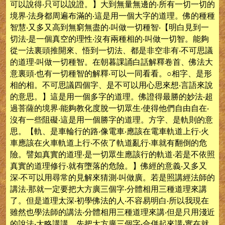
可以說得‧只可以說證。】大到無量無邊的‧所有一切一切的
境界‧法身都周遍布滿的‧這是用一個大字的道理。佛的種種
智慧‧又多又高到無窮無盡的‧叫做一切種智‧【明白見到一
切法‧是一個真空的理性‧沒有兩種相的‧叫做一切智。能夠
從一法裏頭推開來、悟到一切法、都是非空非有‧不可思議
的道理‧叫做一切種智。在朝暮課誦白話解釋卷首、佛法大
意裏頭‧也有一切種智的解釋‧可以一同看看。○相字、是形
相的相。不可思議四個字、是不可以用心思來想‧言語來說
的意思。】這是用一個多字的道理。佛證得最勝的妙法‧超
過菩薩的境界‧能夠教化度脫一切眾生‧使得他們自由自在‧
沒有一些阻礙‧這是用一個勝字的道理。方字、是軌則的意
思。【軌、是車輪行的路‧像電車‧應該在電車軌道上行‧火
車應該在火車軌道上行‧不依了軌道亂行‧車就有翻倒的危
險。譬如真實的道理‧是一切眾生應該行的軌道‧若是不依照
真實的道理修行‧就有墮落的危險。】佛經的意義‧又多又
深‧不可以用尋常的見解來猜測‧叫做廣。若是照講經法師的
講法‧那就一定要把大方廣三個字‧分體相用三種道理來講
了。但是道理太深‧初學佛法的人‧不容易明白‧所以我現在
雖然也學法師的講法‧分體相用三種道理來講‧但是只用淺近
的說法‧大略講講。先把大方廣三個字‧合併起來講‧實在就