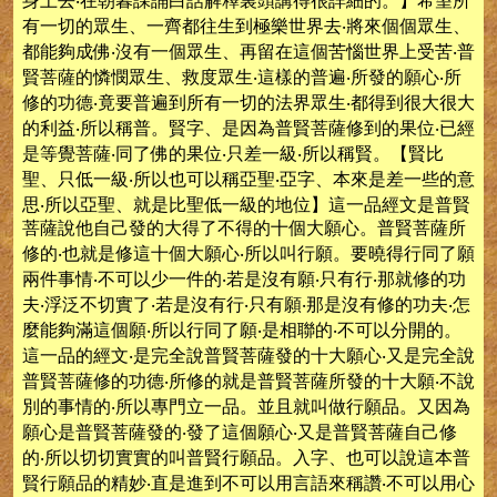
身上去‧在朝暮課誦白話解釋裏頭講得很詳細的。】希望所
有一切的眾生、一齊都往生到極樂世界去‧將來個個眾生、
都能夠成佛‧沒有一個眾生、再留在這個苦惱世界上受苦‧普
賢菩薩的憐憫眾生、救度眾生‧這樣的普遍‧所發的願心‧所
修的功德‧竟要普遍到所有一切的法界眾生‧都得到很大很大
的利益‧所以稱普。賢字、是因為普賢菩薩修到的果位‧已經
是等覺菩薩‧同了佛的果位‧只差一級‧所以稱賢。【賢比
聖、只低一級‧所以也可以稱亞聖‧亞字、本來是差一些的意
思‧所以亞聖、就是比聖低一級的地位】這一品經文是普賢
菩薩說他自己發的大得了不得的十個大願心。普賢菩薩所
修的‧也就是修這十個大願心‧所以叫行願。要曉得行同了願
兩件事情‧不可以少一件的‧若是沒有願‧只有行‧那就修的功
夫‧浮泛不切實了‧若是沒有行‧只有願‧那是沒有修的功夫‧怎
麼能夠滿這個願‧所以行同了願‧是相聯的‧不可以分開的。
這一品的經文‧是完全說普賢菩薩發的十大願心‧又是完全說
普賢菩薩修的功德‧所修的就是普賢菩薩所發的十大願‧不說
別的事情的‧所以專門立一品。並且就叫做行願品。又因為
願心是普賢菩薩發的‧發了這個願心‧又是普賢菩薩自己修
的‧所以切切實實的叫普賢行願品。入字、也可以說這本普
賢行願品的精妙‧直是進到不可以用言語來稱讚‧不可以用心