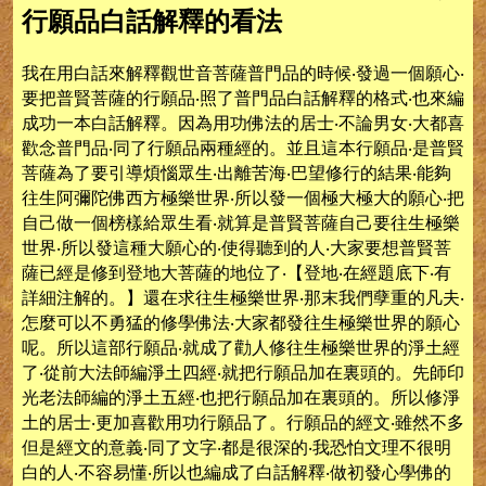
行願品白話解釋的看法
我在用白話來解釋觀世音菩薩普門品的時候‧發過一個願心‧
要把普賢菩薩的行願品‧照了普門品白話解釋的格式‧也來編
成功一本白話解釋。因為用功佛法的居士‧不論男女‧大都喜
歡念普門品‧同了行願品兩種經的。並且這本行願品‧是普賢
菩薩為了要引導煩惱眾生‧出離苦海‧巴望修行的結果‧能夠
往生阿彌陀佛西方極樂世界‧所以發一個極大極大的願心‧把
自己做一個榜樣給眾生看‧就算是普賢菩薩自己要往生極樂
世界‧所以發這種大願心的‧使得聽到的人‧大家要想普賢菩
薩已經是修到登地大菩薩的地位了‧【登地‧在經題底下‧有
詳細注解的。】還在求往生極樂世界‧那末我們孽重的凡夫‧
怎麼可以不勇猛的修學佛法‧大家都發往生極樂世界的願心
呢。所以這部行願品‧就成了勸人修往生極樂世界的淨土經
了‧從前大法師編淨土四經‧就把行願品加在裏頭的。先師印
光老法師編的淨土五經‧也把行願品加在裏頭的。所以修淨
土的居士‧更加喜歡用功行願品了。行願品的經文‧雖然不多
但是經文的意義‧同了文字‧都是很深的‧我恐怕文理不很明
白的人‧不容易懂‧所以也編成了白話解釋‧做初發心學佛的