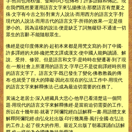
字‧然而也用楞伽、金剛印心‧也傳布了許多語錄和傳記。現
在我們既然要運用語言文字來弘揚佛法‧那麼語言有楚夏之
殊‧文字有今古之別‧對東方人說法‧而用西方的語言文字‧對
現代的人說法‧而用古代的語言文字‧所得的效果‧一定是很
渺小的。因為這樣的說法‧便是缺乏了詞無礙辯‧不通達一切
眾生的言辭‧不能隨順眾生。
佛經是從印度傳來的‧起初本來都是用梵文寫的‧到了中國‧
許多譯經的大師‧纔把梵文譯成漢文‧使中國人能夠讀誦、解
說、受持、修習。但是語言和文字‧是時時在變遷著‧到了現
在‧一般社會上所運用的語言文‧字早已不是從前譯經時所用
的語言文字了。語言文字‧既已發生了變化‧佛教教義的傳
布‧也就受了很大的障礙‧因此在現在的弘法工作中‧用現代
的語言文字來解釋佛法‧已成為最迫切需要的任務了。
黃涵之老居士‧深入經藏具大悲心‧他早已看清楚這一個問
題‧用現代的語言文字來解釋佛經‧是當前迫切需耍的工作。
所以在十幾年前‧就著了阿彌陀經白話解釋一書‧用語體文來
解釋阿彌陀經‧由弘化社出版‧印行幾萬冊‧風行全國‧在弘法
的工作上‧起了很大的作用。最近又出版了朝暮課誦白話解