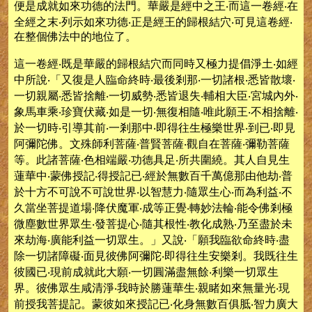
便是成就如來功德的法門。華嚴是經中之王‧而這一卷經‧在
全經之末‧列示如來功德‧正是經王的歸根結穴‧可見這卷經‧
在整個佛法中的地位了。
這一卷經‧既是華嚴的歸根結穴而同時又極力提倡淨土‧如經
中所說‧「又復是人臨命終時‧最後剎那‧一切諸根‧悉皆散壞‧
一切親屬‧悉皆捨離‧一切威勢‧悉皆退失‧輔相大臣‧宮城內外‧
象馬車乘‧珍寶伏藏‧如是一切‧無復相隨‧唯此願王‧不相捨離‧
於一切時‧引導其前‧一剎那中‧即得往生極樂世界‧到已‧即見
阿彌陀佛。文殊師利菩薩‧普賢菩薩‧觀自在菩薩‧彌勒菩薩
等。此諸菩薩‧色相端嚴‧功德具足‧所共圍繞。其人自見生
蓮華中‧蒙佛授記‧得授記已‧經於無數百千萬億那由他劫‧普
於十方不可說不可說世界‧以智慧力‧隨眾生心‧而為利益‧不
久當坐菩提道場‧降伏魔軍‧成等正覺‧轉妙法輪‧能令佛剎極
微塵數世界眾生‧發菩提心‧隨其根性‧教化成熟‧乃至盡於未
來劫海‧廣能利益一切眾生。」又說‧「願我臨欲命終時‧盡
除一切諸障礙‧面見彼佛阿彌陀‧即得往生安樂剎。我既往生
彼國已‧現前成就此大願‧一切圓滿盡無餘‧利樂一切眾生
界。彼佛眾生咸清淨‧我時於勝蓮華生‧親睹如來無量光‧現
前授我菩提記。蒙彼如來授記已‧化身無數百俱胝‧智力廣大