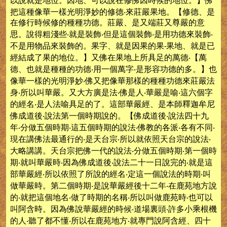
以說就是地位。因地、可以說在修佛因時候的地位。】佛
把這種像華一樣光明淨妙的修德‧來莊嚴果地。【修德、是
在修行時候修的種種功德。莊嚴、是又端莊又尊嚴的意
思。說得粗淺些‧就是裝飾‧但是這個裝飾‧是用功德來裝飾‧
不是用物品來裝飾的。果字、就是因果的果‧果地、就是已
經結成了果的地位。】又佛在果地上所具足的萬德‧【萬
德、也就是種種的功德‧用一個萬字‧是形容功德的多。】也
像華一樣的光明淨妙‧佛又把像華那樣的種種功德來莊嚴法
身‧所以叫華嚴。又大方廣是法‧佛是人‧華嚴是喻‧這六個字
的經名‧是人法喻具足的了。這部華嚴經、是本師釋迦牟尼
佛成道後‧說法第一個時期說的。【佛成道後‧說法四十九
年‧分做五個時期‧這五個時期的說法‧佛教的各派‧各有不同‧
現在講佛法最通行的‧是天台宗‧所以就依照天台宗的說法‧
大略講講。天台宗把佛一代的說法‧分做五個時期‧第一個時
期‧就叫華嚴時‧因為佛成道後‧說法二十一日說完的‧就是這
部華嚴經‧所以依照了所說的經名‧定這一個說法的時期‧叫
做華嚴時。第二個時期‧是說華嚴經後十二年‧在鹿苑地方說
的‧就把這個地名‧做了時期的名稱‧所以叫做鹿苑時‧也可以
叫阿含時。因為佛說華嚴經的時候‧道場裏頭‧許多小乘根機
的人‧聽了都不懂‧所以在鹿苑地方‧就專門說阿含經、四十