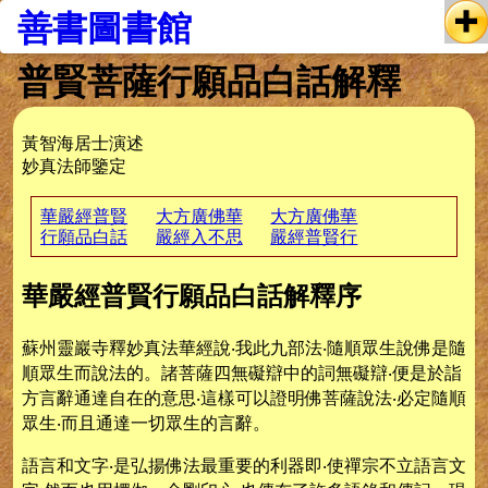
善書圖書館
普賢菩薩行願品白話解釋
黃智海居士演述
妙真法師鑒定
華嚴經普賢
大方廣佛華
大方廣佛華
行願品白話
嚴經入不思
嚴經普賢行
解釋序
議解脫境界
願品白話解
普賢行願品
釋
華嚴經普賢行願品白話解釋序
白話解釋的
看法
蘇州靈巖寺釋妙真法華經說‧我此九部法‧隨順眾生說佛是隨
順眾生而說法的。諸菩薩四無礙辯中的詞無礙辯‧便是於詣
方言辭通達自在的意思‧這樣可以證明佛菩薩說法‧必定隨順
眾生‧而且通達一切眾生的言辭。
語言和文字‧是弘揚佛法最重要的利器即‧使禪宗不立語言文