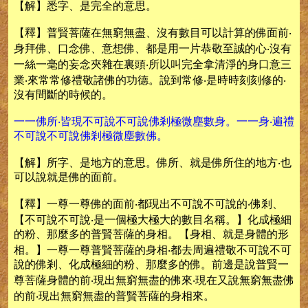
【解】悉字、是完全的意思。
【釋】普賢菩薩在無窮無盡、沒有數目可以計算的佛面前‧
身拜佛、口念佛、意想佛、都是用一片恭敬至誠的心‧沒有
一絲一毫的妄念夾雜在裏頭‧所以叫完全拿清淨的身口意三
業‧來常常修禮敬諸佛的功德。說到常修‧是時時刻刻修的‧
沒有間斷的時候的。
一一佛所‧皆現不可說不可說佛剎極微塵數身。一一身‧遍禮
不可說不可說佛剎極微塵數佛。
【解】所字、是地方的意思。佛所、就是佛所住的地方‧也
可以說就是佛的面前。
【釋】一尊一尊佛的面前‧都現出不可說不可說的‧佛剎、
【不可說不可說‧是一個極大極大的數目名稱。】化成極細
的粉、那麼多的普賢菩薩的身相。【身相、就是身體的形
相。】一尊一尊普賢菩薩的身相‧都去周遍禮敬不可說不可
說的佛剎、化成極細的粉、那麼多的佛。前邊是說普賢一
尊菩薩身體的前‧現出無窮無盡的佛來‧現在又說無窮無盡佛
的前‧現出無窮無盡的普賢菩薩的身相來。