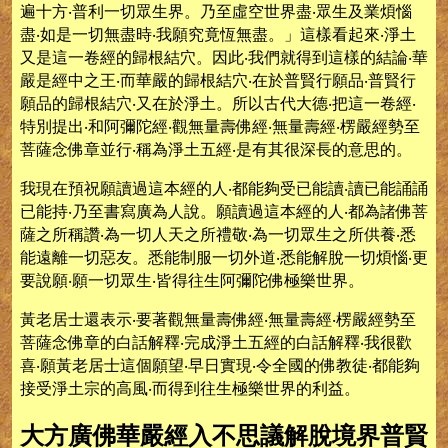
遍十方‧普利一切眾生界。乃至虛空世界盡‧眾生及業煩惱
盡‧如是一切無盡時‧我願究竟恆無盡。」這樣看起來‧淨土
又是這一卷經的歸根結穴。因此‧我們就得到這樣的結論‧華
嚴是經中之王‧而華嚴的歸根結穴‧在於普賢行願品‧普賢行
願品的歸根結穴‧又在於淨土。所以古代大德‧把這一卷經‧
特別提出‧和阿彌陀經‧觀無量壽佛經‧無量壽經‧楞嚴經勢至
菩薩念佛章並行‧稱為淨土五經‧是有其很深長的意思的。
我現在預祝願讀過這本經的人‧都能夠受已能讀‧讀已能誦誦
已能持‧乃至書寫廣為人說。願讀過這本經的人‧都為諸佛菩
薩之所稱讚‧為一切人天之所禮敬‧為一切眾生之所供養‧悉
能遠離一切惡友。悉能制服一切外道‧悉能解脫一切煩惱‧更
要說願‧願一切眾生‧皆得往生阿彌陀佛極樂世界。
黃老居士還表示‧要著觀無量壽佛經‧無量壽經‧楞嚴經勢至
菩薩念佛章的白話解釋‧完成淨土五經的白話解釋‧我很歡
喜‧願黃老居士這個願望‧早日實現‧令全國的佛教徒‧都能夠
接受淨土宗的高風‧而得到往生極樂世界的利益。
大方廣佛華嚴經入不思議解脫境界普賢