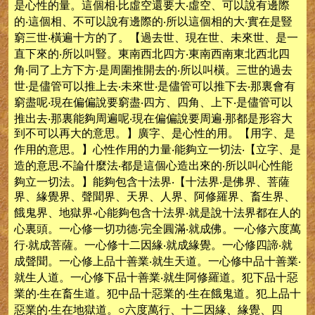
是心性的量。這個相‧比虛空還要大‧虛空、可以說有邊際
的‧這個相、不可以說有邊際的‧所以這個相的大‧實在是豎
窮三世‧橫遍十方的了。【過去世、現在世、未來世、是一
直下來的‧所以叫豎。東南西北四方‧東南西南東北西北四
角‧同了上方下方‧是周圍推開去的‧所以叫橫。三世的過去
世‧是儘管可以推上去‧未來世‧是儘管可以推下去‧那裏會有
窮盡呢‧現在偏偏說要窮盡‧四方、四角、上下‧是儘管可以
推出去‧那裏能夠周遍呢‧現在偏偏說要周遍‧那都是形容大
到不可以再大的意思。】廣字、是心性的用。【用字、是
作用的意思。】心性作用的力量‧能夠立一切法‧【立字、是
造的意思‧不論什麼法‧都是這個心造出來的‧所以叫心性能
夠立一切法。】能夠包含十法界‧【十法界‧是佛界、菩薩
界、緣覺界、聲聞界、天界、人界、阿修羅界、畜生界、
餓鬼界、地獄界‧心能夠包含十法界‧就是說十法界都在人的
心裏頭。一心修一切功德‧完全圓滿‧就成佛。一心修六度萬
行‧就成菩薩。一心修十二因緣‧就成緣覺。一心修四諦‧就
成聲聞。一心修上品十善業‧就生天道。一心修中品十善業‧
就生人道。一心修下品十善業‧就生阿修羅道。犯下品十惡
業的‧生在畜生道。犯中品十惡業的‧生在餓鬼道。犯上品十
惡業的‧生在地獄道。○六度萬行、十二因緣、緣覺、四