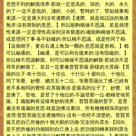
意想不到的解脫境界‧那就一定是高的、深的、大的、永久
的了‧一定不是低的、淺的、小的、暫時的了。譬如就事相
來講‧一定是廣大到沒有邊際的【邊際、就是俗話說的無邊
無岸‧沒有限制的意思。】所以能夠稱做不思議。若是就理
性來講‧一定是理性高深到沒有窮盡的‧纔能夠稱做不思議。
或是理同了事‧各不妨礙的‧所以稱不思議。或是性同了相‧
【這個相字、要在右邊上角加一圈的‧意思就是形相。】都
可以融通的。【融通、是可以和合攏來的‧沒有阻礙的。】
所以稱不思議解脫。到可以稱做不思議的解脫‧那就決不是
尋常的解脫了。並且一定要像普賢菩薩‧那樣的大菩薩‧【菩
薩的位子‧有十信位、十住位、十行位‧十迴向位、十地位、
同了等覺、妙覺、總共五十二位。等覺菩薩比了佛‧已經有
差不多相同的覺悟‧在菩薩裏頭‧是最高的位子了。妙覺、就
是佛了。登地、是登了十地位的‧不論登那一位‧都稱登地菩
薩。】纔能夠有這樣奇妙的境界。普賢菩薩的普字、是普
遍沒有遺漏的意思‧就是說佛法裏頭、所有種種精深高妙的
道理‧普賢菩薩完全透徹明白‧沒有一些些不清楚的。普賢菩
薩又把自己所修的十個大願的功德‧完全回向眾生‧【回向、
是不把所修的功德歸到自己身上去‧把功德回轉來歸到眾生