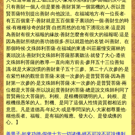
只有善財一個人‧但是要推‧善財算第一個當機的人‧所以普
賢菩薩特別提出善財‧向他說法。在福城地方‧有一位長者‧
有五百個童子‧善財就是五百個童子裏頭的一個‧善財生的時
候‧有種種珍奇的財寶‧自然而然的在地下湧現出來‧這是因
為善財有很大福報的緣故‧善財怎麼會有很大的福報呢‧這是
因為善財所積的善功德很多‧所以就題他的名號‧叫善財。在
那個時候‧文殊師利菩薩‧在福城的東邊‧叫莊嚴憧安羅林的
裏頭說法‧善財到文殊師利菩薩那裏聽法‧就發了大心‧遵依
文殊師利菩薩的教導‧一直向南方前去‧參拜五十三位善知
識‧就是大家說慣的善財童子五十三參。第二十八次參的‧是
在紫竹林的觀世音菩薩‧末後一次參的‧是普賢菩薩‧因為善
財第一次參的‧是文殊師利菩薩‧末一次參的‧是普賢菩薩‧兩
位都是大菩薩‧所以說起度善財的菩薩‧總是說文殊師利同了
普賢兩位大菩薩的。利根、是根機很聰明的人。鈍根、是
根機很愚笨的人。對機、是同了這個人性情資質都相近的
意思。凡是道德高‧年紀大‧或是學問深的人‧大家都尊重他‧
稱他長者。福報、是有福的報應。發大心、是發成佛的
心。】
善男子‧如來功德‧假使十方一切諸佛‧經不可說不可說佛剎