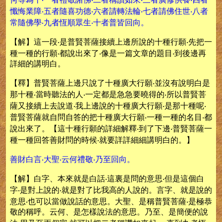
懺悔業障‧五者隨喜功德‧六者請轉法輪‧七者請佛住世‧八者
常隨佛學‧九者恆順眾生‧十者普皆回向。
【解】這一段‧是普賢菩薩接續上邊所說的十種行願‧先把一
種一種的行願‧都說出來了‧像是一篇文章的題目‧到後邊再
詳細的講明白。
【釋】普賢菩薩上邊只說了十種廣大行願‧並沒有說明白是
那十種‧當時聽法的人‧一定都是急急要曉得的‧所以普賢菩
薩又接續上去說道‧我上邊說的十種廣大行願‧是那十種呢‧
普賢菩薩就自問自答的把十種廣大行願‧一種一種的名目‧都
說出來了。【這十種行願的詳細解釋‧到了下邊‧普賢菩薩一
種一種回答善財問的時候‧就要詳詳細細講明白的。】
善財白言‧大聖‧云何禮敬‧乃至回向。
【解】白字、本來就是白話‧這裏是問的意思‧但是這個白
字‧是對上說的‧就是對了比我高的人說的。言字、就是說的
意思‧也可以當做說話的意思。大聖、是稱普賢菩薩‧是極恭
敬的稱呼。云何、是怎樣說法的意思。乃至、是簡便的說