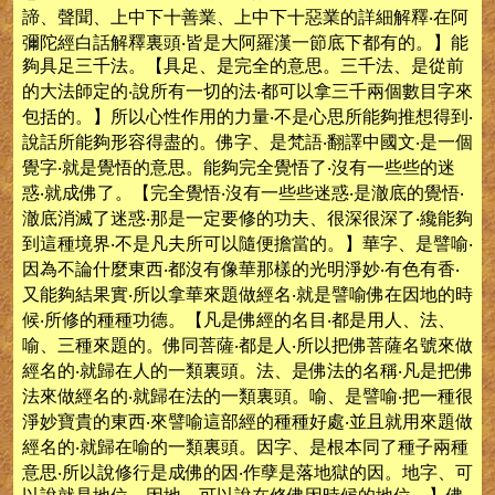
諦、聲聞、上中下十善業、上中下十惡業的詳細解釋‧在阿
彌陀經白話解釋裏頭‧皆是大阿羅漢一節底下都有的。】能
夠具足三千法。【具足、是完全的意思。三千法、是從前
的大法師定的‧說所有一切的法‧都可以拿三千兩個數目字來
包括的。】所以心性作用的力量‧不是心思所能夠推想得到‧
說話所能夠形容得盡的。佛字、是梵語‧翻譯中國文‧是一個
覺字‧就是覺悟的意思。能夠完全覺悟了‧沒有一些些的迷
惑‧就成佛了。【完全覺悟‧沒有一些些迷惑‧是澈底的覺悟‧
澈底消滅了迷惑‧那是一定要修的功夫、很深很深了‧纔能夠
到這種境界‧不是凡夫所可以隨便擔當的。】華字、是譬喻‧
因為不論什麼東西‧都沒有像華那樣的光明淨妙‧有色有香‧
又能夠結果實‧所以拿華來題做經名‧就是譬喻佛在因地的時
候‧所修的種種功德。【凡是佛經的名目‧都是用人、法、
喻、三種來題的。佛同菩薩‧都是人‧所以把佛菩薩名號來做
經名的‧就歸在人的一類裏頭。法、是佛法的名稱‧凡是把佛
法來做經名的‧就歸在法的一類裏頭。喻、是譬喻‧把一種很
淨妙寶貴的東西‧來譬喻這部經的種種好處‧並且就用來題做
經名的‧就歸在喻的一類裏頭。因字、是根本同了種子兩種
意思‧所以說修行是成佛的因‧作孽是落地獄的因。地字、可