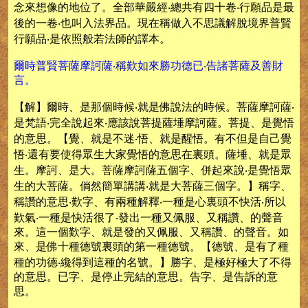
念來想像的地位了。全部華嚴經‧總共有四十卷‧行願品是最
後的一卷‧也叫入法界品。現在稱做入不思議解脫境界普賢
行願品‧是依照般若法師的譯本。
爾時普賢菩薩摩訶薩‧稱歎如來勝功德已‧告諸菩薩及善財
言。
【解】爾時、是那個時候‧就是佛說法的時候。菩薩摩訶薩‧
是梵語‧完全說起來‧應該說菩提薩埵摩訶薩。菩提、是覺悟
的意思。【覺、就是不迷‧悟、就是醒悟。有不但是自己覺
悟‧還有要使得眾生大家覺悟的意思在裏頭。薩埵、就是眾
生。摩訶、是大。菩薩摩訶薩五個字、併起來說‧是覺悟眾
生的大菩薩。倘然簡單講講‧就是大菩薩三個字。】稱字、
稱讚的意思‧歎字、有兩種解釋‧一種是心裏頭不快活‧所以
歎氣‧一種是快活很了‧發出一種又佩服、又稱讚、的聲音
來。這一個歎字、就是發的又佩服、又稱讚、的聲音。如
來、是佛十種德號裏頭的第一種德號。【德號、是有了種
種的功德‧纔得到這種的名號。】勝字、是極好極大了不得
的意思。已字、是停止完結的意思。告字、是告訴的意
思。