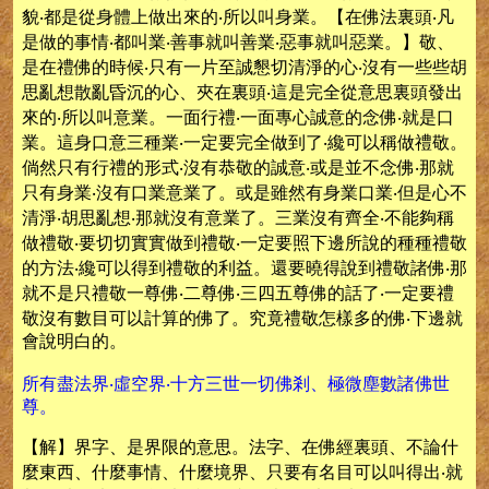
貌‧都是從身體上做出來的‧所以叫身業。【在佛法裏頭‧凡
是做的事情‧都叫業‧善事就叫善業‧惡事就叫惡業。】敬、
是在禮佛的時候‧只有一片至誠懇切清淨的心‧沒有一些些胡
思亂想散亂昏沉的心、夾在裏頭‧這是完全從意思裏頭發出
來的‧所以叫意業。一面行禮‧一面專心誠意的念佛‧就是口
業。這身口意三種業‧一定要完全做到了‧纔可以稱做禮敬。
倘然只有行禮的形式‧沒有恭敬的誠意‧或是並不念佛‧那就
只有身業‧沒有口業意業了。或是雖然有身業口業‧但是心不
清淨‧胡思亂想‧那就沒有意業了。三業沒有齊全‧不能夠稱
做禮敬‧要切切實實做到禮敬‧一定要照下邊所說的種種禮敬
的方法‧纔可以得到禮敬的利益。還要曉得說到禮敬諸佛‧那
就不是只禮敬一尊佛‧二尊佛‧三四五尊佛的話了‧一定要禮
敬沒有數目可以計算的佛了。究竟禮敬怎樣多的佛‧下邊就
會說明白的。
所有盡法界‧虛空界‧十方三世一切佛剎、極微塵數諸佛世
尊。
【解】界字、是界限的意思。法字、在佛經裏頭、不論什
麼東西、什麼事情、什麼境界、只要有名目可以叫得出‧就