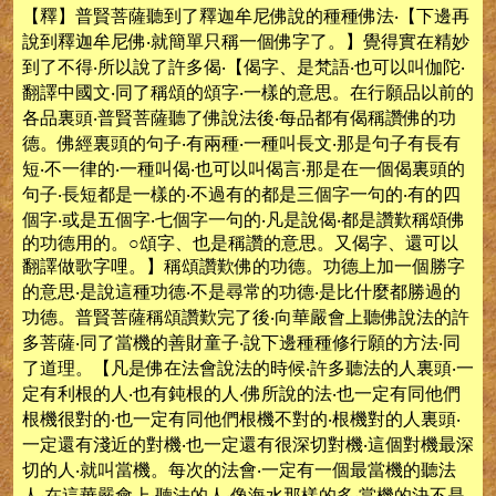
【釋】普賢菩薩聽到了釋迦牟尼佛說的種種佛法‧【下邊再
說到釋迦牟尼佛‧就簡單只稱一個佛字了。】覺得實在精妙
到了不得‧所以說了許多偈‧【偈字、是梵語‧也可以叫伽陀‧
翻譯中國文‧同了稱頌的頌字‧一樣的意思。在行願品以前的
各品裏頭‧普賢菩薩聽了佛說法後‧每品都有偈稱讚佛的功
德。佛經裏頭的句子‧有兩種‧一種叫長文‧那是句子有長有
短‧不一律的‧一種叫偈‧也可以叫偈言‧那是在一個偈裏頭的
句子‧長短都是一樣的‧不過有的都是三個字一句的‧有的四
個字‧或是五個字‧七個字一句的‧凡是說偈‧都是讚歎稱頌佛
的功德用的。○頌字、也是稱讚的意思。又偈字、還可以
翻譯做歌字哩。】稱頌讚歎佛的功德。功德上加一個勝字
的意思‧是說這種功德‧不是尋常的功德‧是比什麼都勝過的
功德。普賢菩薩稱頌讚歎完了後‧向華嚴會上聽佛說法的許
多菩薩‧同了當機的善財童子‧說下邊種種修行願的方法‧同
了道理。【凡是佛在法會說法的時候‧許多聽法的人裏頭‧一
定有利根的人‧也有鈍根的人‧佛所說的法‧也一定有同他們
根機很對的‧也一定有同他們根機不對的‧根機對的人裏頭‧
一定還有淺近的對機‧也一定還有很深切對機‧這個對機最深
切的人‧就叫當機。每次的法會‧一定有一個最當機的聽法
人‧在這華嚴會上‧聽法的人‧像海水那樣的多‧當機的決不是