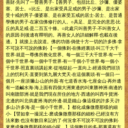
善財‧先叫了一聲善男子‧【善男子、包括比丘、沙彌、優婆
塞、居士。○比丘、是出家受具足戒的男子‧沙彌、是出家
受十戒的男子‧優婆塞、是在家受五戒的居士‧居士、是普通
學佛的男子‧在家信佛修行的人。○具足、是完全的意思‧比
丘的具足戒‧是二百五十條。○此處只叫善男子‧不叫善女人
的原因‧到後邊有釋明的。再善女人的詳細解釋‧也載在後
邊。】就接上去說道。佛的功德‧倘使十方一切的許多佛‧拿
不可說不可說的佛剎‧【一個佛剎‧在佛經裏頭‧叫三千大千
世界‧就是一尊佛所教化世界。每一個三千大千世界‧有一千
個中千世界‧每一個中千世界‧有一千個小千世界‧每一個小
千世界‧照直裏頭講起來‧從地獄起‧一直向上‧經過我們頭頂
上的忉利天‧直要到第九層大梵天‧在這個裏頭‧有一個日‧一
個月‧一座須彌山‧山的外面‧有七道香水海‧七座金山‧再外邊
有一道鹹水海‧海上面有四個大洲東邊的叫東勝神洲‧南邊的
叫南贍部洲‧就是我們現在所住的地方‧西邊的叫西牛貨洲‧
北邊的叫北俱盧洲‧海的外邊‧就是鐵山‧像這樣的許多天‧許
多山‧許多海‧是一個小千世界。】都化成像微塵那樣的細
小‧【譬如拿一撮泥土‧磨成像微塵那樣的細粉‧已經沒有方
法來數‧也沒有數目來記的了‧何況拿不可說不可說的佛剎‧
來磨成像微塵那樣的細小呢。】這個數目的多‧那裏還有方