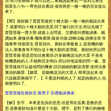
法‧用乃至兩個字‧就可以把二者稱讚如來起‧一直到九者恆
順眾生八句‧一齊包括在裏頭‧省得再把一種一種的完全提出
來了。
【釋】善財聽了普賢菩薩把十種大願‧一種一種的都說出來
了‧就要明白十種大願的意思‧同了修行的方法‧所以先稱了
普賢菩薩一聲大聖‧就接上去問道。怎麼樣叫禮敬諸佛。稱
讚如來‧廣修供養‧懺悔業障‧隨喜功德‧請轉法輪‧請佛住世‧常
隨佛學‧恆順眾生‧普皆回向。善財在華嚴會上‧是當機的聽
法人‧那裏會有不明白這十種大願的道理呢。善財的所以問
普賢菩薩‧那是恐怕法會裏頭‧許多聽佛說法的大眾‧不免有
根機愚鈍的人‧不能夠完全明白‧所以特地這樣的問一遍。普
賢菩薩就可以趁他問的機會‧詳詳細細的解說清楚‧使得法會
裏頭的聽眾‧【聽眾、是聽佛說法的大眾人‧簡單說起來‧就
只說聽眾兩個字了。】不要說利根的人了‧就是鈍根的人‧也
都會明白了。
普賢菩薩告善財言‧善男子‧言禮敬諸佛者‧
【解】告字、本來是告訴的意思‧但是用在這裏‧是教的意
思‧是教善財知道什麼是十大願。禮字、是對了佛行的種種