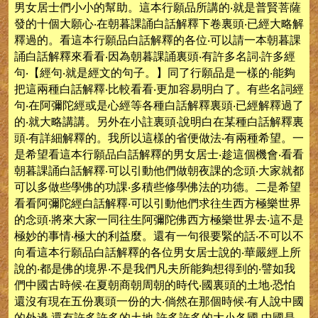
男女居士們小小的幫助。這本行願品所講的‧就是普賢菩薩
發的十個大願心‧在朝暮課誦白話解釋下卷裏頭‧已經大略解
釋過的。看這本行願品白話解釋的各位‧可以請一本朝暮課
誦白話解釋來看看‧因為朝暮課誦裏頭‧有許多名詞‧許多經
句‧【經句‧就是經文的句子。】同了行願品是一樣的‧能夠
把這兩種白話解釋‧比較看看‧更加容易明白了。有些名詞經
句‧在阿彌陀經或是心經等各種白話解釋裏頭‧已經解釋過了
的‧就大略講講。另外在小註裏頭‧說明白在某種白話解釋裏
頭‧有詳細解釋的。我所以這樣的省便做法‧有兩種希望。一
是希望看這本行願品白話解釋的男女居士‧趁這個機會‧看看
朝暮課誦白話解釋‧可以引動他們做朝夜課的念頭‧大家就都
可以多做些學佛的功課‧多積些修學佛法的功德。二是希望
看看阿彌陀經白話解釋‧可以引動他們求往生西方極樂世界
的念頭‧將來大家一同往生阿彌陀佛西方極樂世界去‧這不是
極妙的事情‧極大的利益麼。還有一句很要緊的話‧不可以不
向看這本行願品白話解釋的各位男女居士說的‧華嚴經上所
說的‧都是佛的境界‧不是我們凡夫所能夠想得到的‧譬如我
們中國古時候‧在夏朝商朝周朝的時代‧國裏頭的土地‧恐怕
還沒有現在五份裏頭一份的大‧倘然在那個時候‧有人說中國
的外邊‧還有許多許多的土地‧許多許多的大小各國‧中國是