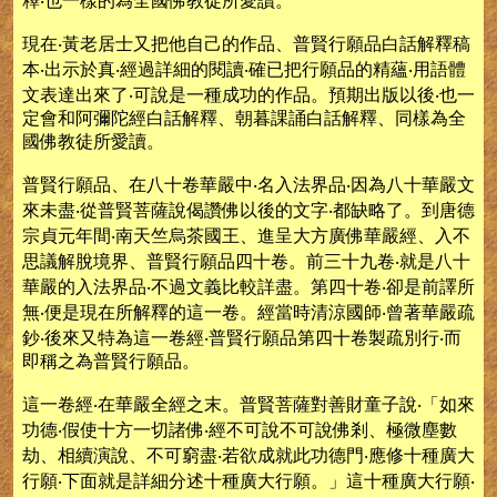
釋‧也一樣的為全國佛教徒所愛讀。
現在‧黃老居士又把他自己的作品、普賢行願品白話解釋稿
本‧出示於真‧經過詳細的閱讀‧確已把行願品的精蘊‧用語體
文表達出來了‧可說是一種成功的作品。預期出版以後‧也一
定會和阿彌陀經白話解釋、朝暮課誦白話解釋、同樣為全
國佛教徒所愛讀。
普賢行願品、在八十卷華嚴中‧名入法界品‧因為八十華嚴文
來未盡‧從普賢菩薩說偈讚佛以後的文字‧都缺略了。到唐德
宗貞元年間‧南天竺烏茶國王、進呈大方廣佛華嚴經、入不
思議解脫境界、普賢行願品四十卷。前三十九卷‧就是八十
華嚴的入法界品‧不過文義比較詳盡。第四十卷‧卻是前譯所
無‧便是現在所解釋的這一卷。經當時清涼國師‧曾著華嚴疏
鈔‧後來又特為這一卷經‧普賢行願品第四十卷製疏別行‧而
即稱之為普賢行願品。
這一卷經‧在華嚴全經之末。普賢菩薩對善財童子說‧「如來
功德‧假使十方一切諸佛‧經不可說不可說佛剎、極微塵數
劫、相續演說、不可窮盡‧若欲成就此功德門‧應修十種廣大
行願‧下面就是詳細分述十種廣大行願。」這十種廣大行願‧