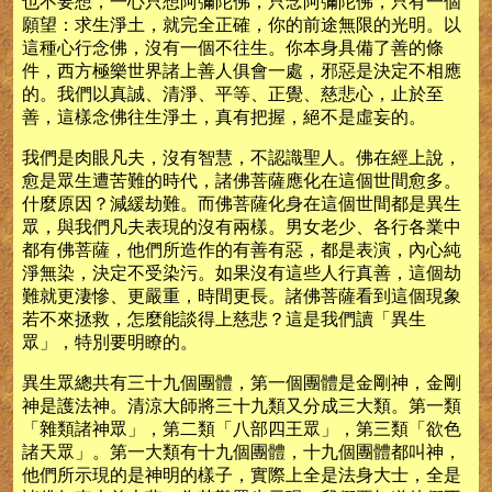
也不要想，一心只想阿彌陀佛，只念阿彌陀佛，只有一個
願望：求生淨土，就完全正確，你的前途無限的光明。以
這種心行念佛，沒有一個不往生。你本身具備了善的條
件，西方極樂世界諸上善人俱會一處，邪惡是決定不相應
的。我們以真誠、清淨、平等、正覺、慈悲心，止於至
善，這樣念佛往生淨土，真有把握，絕不是虛妄的。
我們是肉眼凡夫，沒有智慧，不認識聖人。佛在經上說，
愈是眾生遭苦難的時代，諸佛菩薩應化在這個世間愈多。
什麼原因？減緩劫難。而佛菩薩化身在這個世間都是異生
眾，與我們凡夫表現的沒有兩樣。男女老少、各行各業中
都有佛菩薩，他們所造作的有善有惡，都是表演，內心純
淨無染，決定不受染污。如果沒有這些人行真善，這個劫
難就更淒慘、更嚴重，時間更長。諸佛菩薩看到這個現象
若不來拯救，怎麼能談得上慈悲？這是我們讀「異生
眾」，特別要明瞭的。
異生眾總共有三十九個團體，第一個團體是金剛神，金剛
神是護法神。清涼大師將三十九類又分成三大類。第一類
「雜類諸神眾」，第二類「八部四王眾」，第三類「欲色
諸天眾」。第一大類有十九個團體，十九個團體都叫神，
他們所示現的是神明的樣子，實際上全是法身大士，全是