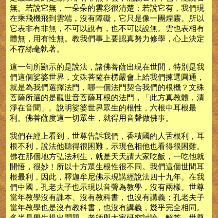
無。若說它無，一朵朵的雲彩很清楚；若說它有，我們現
在乘飛機飛到雲端，沒有障礙，它只是像一團煙霧。所以
它表非有非無，不可以說有，也不可以說無。雲也表相有
體無，用有性無。教我們事上要認真努力修學，心上決定
不存絲毫執著。
這一句所顯示的是說法，諸佛菩薩出現在世間，特別是我
們這個娑婆世界，文殊菩薩在楞嚴會上給我們揀選圓通，
就是為我們選擇法門，哪一個法門契合我們的根機？文殊
菩薩所選的是觀世音菩薩耳根的法門，「此方真教體，清
淨在音聞」。說明娑婆世界眾生的根性，六根中耳根最
利。佛菩薩度這一切眾生，就得用音聲做佛事。
我們在經上看到，世尊告訴我們，香積國的人舌根利，耳
根不利，說法他聽得很困難，示現色相他也看得很困難。
佛在那個地方弘法利生，就是天天請大家吃飯，一吃他就
開悟，很妙﹗所以十方眾生根性很不同。我們這個世間耳
根最利，因此，釋迦牟尼佛示現講經說法四十九年。在我
們中國，孔老夫子也示現以音聲為教學，沒有兩樣。世尊
當年教學沒有課本、沒有教科書，也沒有講義；孔老夫子
當年教學也是沒有教科書，也沒有講義，幾乎完全相同。
多半是學生提出問題，老師與大家研究討論、解答。世尊