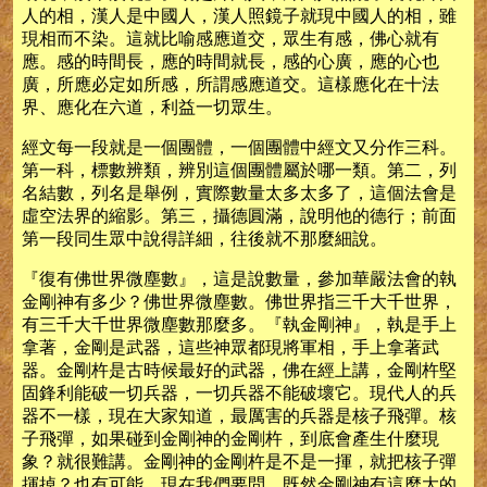
人的相，漢人是中國人，漢人照鏡子就現中國人的相，雖
現相而不染。這就比喻感應道交，眾生有感，佛心就有
應。感的時間長，應的時間就長，感的心廣，應的心也
廣，所應必定如所感，所謂感應道交。這樣應化在十法
界、應化在六道，利益一切眾生。
經文每一段就是一個團體，一個團體中經文又分作三科。
第一科，標數辨類，辨別這個團體屬於哪一類。第二，列
名結數，列名是舉例，實際數量太多太多了，這個法會是
虛空法界的縮影。第三，攝德圓滿，說明他的德行；前面
第一段同生眾中說得詳細，往後就不那麼細說。
『復有佛世界微塵數』，這是說數量，參加華嚴法會的執
金剛神有多少？佛世界微塵數。佛世界指三千大千世界，
有三千大千世界微塵數那麼多。『執金剛神』，執是手上
拿著，金剛是武器，這些神眾都現將軍相，手上拿著武
器。金剛杵是古時候最好的武器，佛在經上講，金剛杵堅
固鋒利能破一切兵器，一切兵器不能破壞它。現代人的兵
器不一樣，現在大家知道，最厲害的兵器是核子飛彈。核
子飛彈，如果碰到金剛神的金剛杵，到底會產生什麼現
象？就很難講。金剛神的金剛杵是不是一揮，就把核子彈
揮掉？也有可能。現在我們要問，既然金剛神有這麼大的