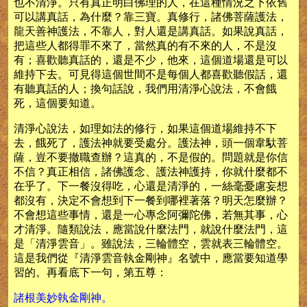
也不清淨。只有真正明白佛理的人，在這種情況之下依舊
可以講真話，為什麼？靠三寶。真修行，諸佛菩薩護法，
龍天善神護法，不靠人，對人還是講真話。如果說真話，
把這些人都得罪不來了，當然真的有不來的人，不是沒
有；喜歡聽真話的，還是不少，他來，這個道場還是可以
維持下去。可見得這個世間不是每個人都喜歡聽假話，還
有聽真話的人；換句話說，我們用清淨心說法，不會餓
死，這個要知道。
清淨心說法，如理如法的修行，如果這個道場維持不下
去，餓死了，護法神就要受處分。護法神，頭一個韋馱菩
薩，豈不要撤職查辦？這真的，不是假的。問題就是你信
不信？真正相信，諸佛護念、護法神護持，你就什麼都不
在乎了。下一餐沒得吃，心還是清淨的，一絲毫憂慮妄想
都沒有，決定不會想到下一餐到哪裡著落？明天怎麼辦？
不會想這些事情，還是一心專念阿彌陀佛，若無其事，心
才清淨。隨類說法，應當說什麼法門，就說什麼法門，這
是「清淨雲音」。雖說法，三輪體空，雲就表三輪體空。
這是我們從『清淨雲音執金剛神』名號中，應當要知道學
習的。再看底下一句，第五尊：
諸根美妙執金剛神。