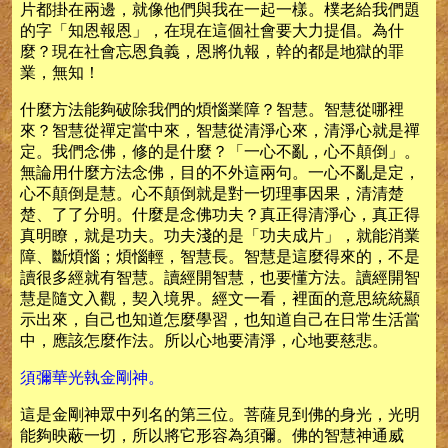
片都掛在兩邊，就像他們與我在一起一樣。樸老給我們題
的字「知恩報恩」，在現在這個社會要大力提倡。為什
麼？現在社會忘恩負義，恩將仇報，幹的都是地獄的罪
業，無知！
什麼方法能夠破除我們的煩惱業障？智慧。智慧從哪裡
來？智慧從禪定當中來，智慧從清淨心來，清淨心就是禪
定。我們念佛，修的是什麼？「一心不亂，心不顛倒」。
無論用什麼方法念佛，目的不外這兩句。一心不亂是定，
心不顛倒是慧。心不顛倒就是對一切理事因果，清清楚
楚、了了分明。什麼是念佛功夫？真正得清淨心，真正得
真明瞭，就是功夫。功夫淺的是「功夫成片」，就能消業
障、斷煩惱；煩惱輕，智慧長。智慧是這麼得來的，不是
讀很多經就有智慧。讀經開智慧，也要懂方法。讀經開智
慧是隨文入觀，契入境界。經文一看，裡面的意思統統顯
示出來，自己也知道怎麼學習，也知道自己在日常生活當
中，應該怎麼作法。所以心地要清淨，心地要慈悲。
須彌華光執金剛神。
這是金剛神眾中列名的第三位。菩薩見到佛的身光，光明
能夠映蔽一切，所以將它形容為須彌。佛的智慧神通威