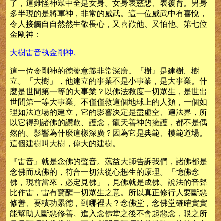
了，這難怪神眾中全是女身。女身表慈悲、表覆育。男身
多半現的是將軍神，非常的威武。這一位威武中有喜悅，
令人接觸自自然然生敬畏心，又喜歡他、又怕他。第七位
金剛神：
大樹雷音執金剛神。
這一位金剛神的德號意義非常深廣。『樹』是建樹、樹
立。「大樹」，他建立的事業不是小事業，是大事業。什
麼是世間第一等的大事業？以佛法救度一切眾生，是世出
世間第一等大事業。不僅僅救這個地球上的人類，一個如
理如法道場的建立，它的影響決定是盡虛空、遍法界，所
以它得到諸佛的讚歎、護念，龍天善神的擁護，都不是偶
然的。影響為什麼這樣深廣？因為它是典範、模範道場。
這個建樹叫大樹，偉大的建樹。
『雷音』就是念佛的聲音。蕅益大師告訴我們，諸佛都是
念佛而成佛的，符合一切法從心想生的原理。「憶佛念
佛，現前當來，必定見佛」，見佛就是成佛。說法的音聲
比作雷，雷有驚醒一切眾生之意。所以真正修行人要斷惡
修善、要積功累德，到哪裡去？念佛堂，念佛堂確確實實
能幫助人斷惡修善。進入念佛堂之後不會起惡念，眼之所