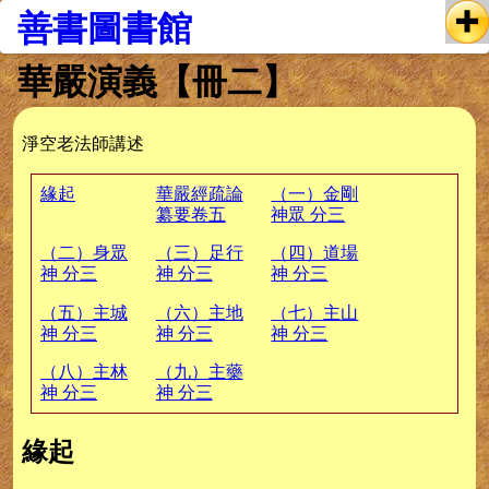
善書圖書館
華嚴演義【冊二】
淨空老法師講述
緣起
華嚴經疏論
（一）金剛
纂要卷五
神眾 分三
（二）身眾
（三）足行
（四）道場
神 分三
神 分三
神 分三
（五）主城
（六）主地
（七）主山
神 分三
神 分三
神 分三
（八）主林
（九）主藥
神 分三
神 分三
緣起