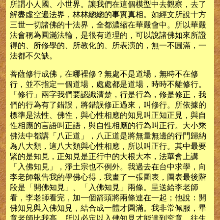
所謂小人國、小世界。讓我們在這個模型中去觀察，去了
解盡虛空遍法界，林林總總的事實真相。如經文所說十方
三世一切諸佛的十法界，全都濃縮在華嚴會中。所以華嚴
法會稱為圓滿法輪，是很有道理的，可以說諸佛如來所證
得的、所修學的、所教化的、所表演的，無一不圓滿，一
法都不欠缺。
菩薩修行成佛，在哪裡修？無處不是道場，無時不在修
行，並不指定一個道場，處處都是道場，時時不離修行。
「修行」兩字我們要認識清楚，行是行為，修是修正，我
們的行為有了錯誤，將錯誤修正過來，叫修行。所依據的
標準是法性、佛性，與心性相應的知見叫正知正見，與自
性相應的言語叫正語，與自性相應的行為叫正行。大小乘
佛法中都講「八正道」，八正道是將無量無邊的行門歸納
為八大類，這八大類與心性相應，所以叫正行。其中最要
緊的是知見，正知見是正行中的大根大本，法華會上講
「入佛知見」，淨土宗也不例外。我過去在台中求學，向
李老師報告我的學佛心得，我畫了一張圖表，圖表最後階
段是「開佛知見」、「入佛知見」兩條。呈送給李老師
看，李老師看完，加一個箭頭將兩條連在一起；他說：開
佛知見與入佛知見，結合成一體才圓滿。我非常佩服，畢
竟老師比我高。所以必定以入佛知見才能達到究竟，往生