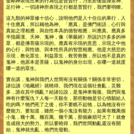
金剛神表現出來的行為也是普賢行，乃至於後面身眾神、
足行神，一切諸神所表現之行都是普賢行，我們要明瞭。
這九類的神眾修十信心，說明他們是入十住位的果行，入
十住應真，所以稱他為神。「應真」是佛門術語，心行與
真如之理相應，與自性本具的德智相應，叫應真。應真多
半指羅漢、天神、鬼神，像《華嚴經》所說許許多多的神
眾，都是佛菩薩示現的。應真有示現的意思，示現之中他
的心行，與性德、與本性所具的智慧相應。他是大慈悲的
示現，教化眾生、利益眾生，救苦救難，所以他不是真的
鬼神，他原本是菩薩，以鬼神的身分出現，在哪一道就度
哪一道的眾生。
實在講，鬼神與我們人世間有沒有關係？關係非常密切，
諸位讀《地藏經》就曉得。我們現在這個社會亂，災難
多，誰在其中搗亂？給諸位說，是鬼神來報復。我們與鬼
神有什麼冤仇？人每一天殺生，那些動物是甘心情願給人
吃的嗎？牠們死了之後，你不要瞧不起牠，以為牠沒有什
麼能力。要知道，雖然一個小鬼沒有能力，如果有幾萬個
小鬼，幾十萬、幾百萬、幾千萬，那個麻煩可大了！就會
造成很大的勢力。所以要曉得，我們世間動亂還沒有開
始，鬼神就先亂，祂們先發動。