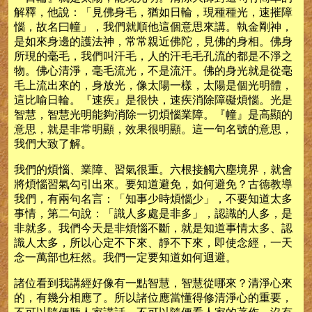
解釋，他說：「見佛身毛，猶如日輪，現種種光，速摧障
惱，故名曰幢」，我們就順他這個意思來講。執金剛神，
是如來身邊的護法神，常常親近佛陀，見佛的身相。佛身
所現的毫毛，我們叫汗毛，人的汗毛毛孔流的都是不淨之
物。佛心清淨，毫毛流光，不是流汗。佛的身光就是從毫
毛上流出來的，身放光，像太陽一樣，太陽是個光明體，
這比喻日輪。『速疾』是很快，速疾消除障礙煩惱。光是
智慧，智慧光明能夠消除一切煩惱業障。『幢』是高顯的
意思，就是非常明顯，效果很明顯。這一句名號的意思，
我們大致了解。
我們的煩惱、業障、習氣很重。六根接觸六塵境界，就會
將煩惱習氣勾引出來。要知道避免，如何避免？古德教導
我們，有兩句名言：「知事少時煩惱少」，不要知道太多
事情，第二句說：「識人多處是非多」，認識的人多，是
非就多。我們今天是非煩惱不斷，就是知道事情太多、認
識人太多，所以心定不下來、靜不下來，即使念經，一天
念一萬部也枉然。我們一定要知道如何迴避。
諸位看到我講經好像有一點智慧，智慧從哪來？清淨心來
的，有幾分相應了。所以諸位應當懂得修清淨心的重要，