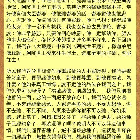
天天造謠生事，五逆罪造全了。提婆達多後來生身墮阿鼻
地獄，阿闍世王得了重病，當時所有的醫藥都醫不好。幸
好他有個大臣耆婆，他很聽耆婆的話，耆婆對他也很忠
心，告訴他，你這個病只有佛能救。他自己想：我得罪佛
陀太深，佛一定不肯救我，我也沒有臉去見佛陀。耆婆
說：佛非常慈悲，只要你回心轉意，佛一定幫助你。所以
他生大懺悔心，從此之後與提婆達多再不往來，真正回頭
了。我們在《大藏經》中看到《阿闍世王經》，釋迦牟尼
佛敘說，阿闍世王後來往生淨土。造那麼重的罪業，也能
往生！
所以我們對於世間造作極重罪業的人不能輕視，我們要學
善財童子、要學諸佛如來，對他要尊重、對他要禮敬。為
什麼？他如果真正懺悔，說不定他的品位在我們之上，我
們怎麼可以輕慢？「禮敬諸佛，稱讚如來。」我們只稱揚
他善的一面，惡的一面絕不放在心上，我們的心就永遠
善，不夾雜絲毫惡念。人家造再多的惡，不要去想他，也
不去聽，不見不聞。人家來告訴你都不可以聽，你如果
聽，就上當了，阿賴耶識又裝了一些惡種子進去，惡的種
子已經夠多了，再裝還得了嗎？聰明人不可以幹這個事
情。我們只儲存善種子，絕不儲藏惡種子。這就是世尊在
一切經論中，無數次開導我們、教誨我們要斷惡修善，斷