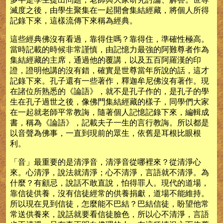
滅度之後，由學生聚集在一起開會集結經藏，將個人所得
記錄下來，這樣流傳下來稱為經典。
這些經典佛沒有看過，靠得住嗎？靠得住，準確性極高。
當時記載的時候非常謹慎，由記憶力最強的阿難尊者作為
集結經藏的主席，通過他的覆講，以及五百阿羅漢的印
證，證明他講的沒有錯，確實是世尊當年所說的話，這才
記錄下來。孔子還有一些著作，釋迦牟尼佛沒有著作。現
在諸位所熟悉的《論語》，就不是孔子作的，是孔子的學
生在孔子過世之後，像佛門集結經藏的樣子，同學們大家
在一起就老師平常教誨，隨著個人記憶記錄下來，編輯成
書，稱為《論語》，記載夫子一生的言行教誨。所以都是
以音聲為佛事，一直到現前的眾生，依舊是耳根比眼根
利。
「音」最重要的是清淨音，清淨音從哪裡來？從清淨心
來。心清淨，說法就清淨；心不清淨，言語就不清淨。為
什麼？有顧忌，說話不敢直說，怕得罪人。現代的道場，
靠信徒供養，沒有信徒經常的供養捐獻，道場不能維持。
所以現在見到信徒，怎麼能不巴結？巴結信徒，盼望他常
常送供養來，說話就要看信徒臉色，所以心不清淨，言語