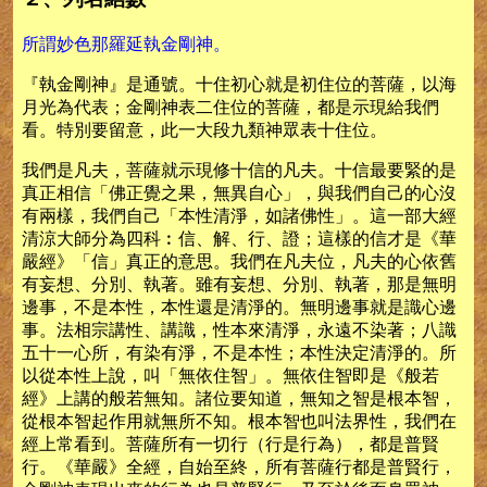
所謂妙色那羅延執金剛神。
『執金剛神』是通號。十住初心就是初住位的菩薩，以海
月光為代表；金剛神表二住位的菩薩，都是示現給我們
看。特別要留意，此一大段九類神眾表十住位。
我們是凡夫，菩薩就示現修十信的凡夫。十信最要緊的是
真正相信「佛正覺之果，無異自心」，與我們自己的心沒
有兩樣，我們自己「本性清淨，如諸佛性」。這一部大經
清涼大師分為四科︰信、解、行、證；這樣的信才是《華
嚴經》「信」真正的意思。我們在凡夫位，凡夫的心依舊
有妄想、分別、執著。雖有妄想、分別、執著，那是無明
邊事，不是本性，本性還是清淨的。無明邊事就是識心邊
事。法相宗講性、講識，性本來清淨，永遠不染著；八識
五十一心所，有染有淨，不是本性；本性決定清淨的。所
以從本性上說，叫「無依住智」。無依住智即是《般若
經》上講的般若無知。諸位要知道，無知之智是根本智，
從根本智起作用就無所不知。根本智也叫法界性，我們在
經上常看到。菩薩所有一切行（行是行為），都是普賢
行。《華嚴》全經，自始至終，所有菩薩行都是普賢行，