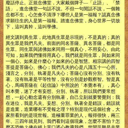
廢話停止。正規念佛堂，大家戴個牌子—「止語」、「禁
語」，進念佛堂一句話不說。不但一句閒話不說，一個雜
念都不生，心怎會不清淨？哪些人是第一福報？認真念佛
求願往生的人是第一福報。踏進念佛堂，身心世界一切放
下，這叫真幹，這叫學佛。
經文講到異生眾，此地異生眾是示現的，不是真的；真的
異生眾是我們凡夫。前面的同名菩薩、異名菩薩，都是同
生眾。同生眾與諸佛如來同用一個真心，不用妄心。由此
可知，如果我們懂得用真心，我們就是同生眾，與如來同
一個心。如來是什麼心？如來的心是智慧。相宗講的四智
菩提是菩薩心、佛心；我們凡夫的心是八識五十一心所。
淺言之，分別、執著是凡夫心；菩薩心沒有分別、沒有執
著。沒有執著是平等性智，沒有分別是妙觀察智。智是真
心，馬鳴菩薩在《起信論》中所說的「本覺本有」，真心
叫本覺，迷了才有妄想、分別、執著，所以我們要常想
想，一起心動念還有分別執著，自己立刻就要警覺到：我
在迷位，我是凡夫。妄想、分別、執著全是錯誤，錯誤就
是造業，造業哪有不受報之理？特別是現代這個社會，大
家所看到的是現世報。造極重罪業的人，報得很快，兩三
年、三四年就見到。我們看到這個現象，怎麼不害怕？怎
麼不恐怖？佛在經上苦口婆心教導我們，世間災難是共業