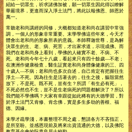
紹給一切眾生，祈求諸佛加被，願一切眾生因此得以瞭解
華嚴境界，更進而深入淨土法門，將此以報佛恩、師恩於
萬一。
常聽老和尚講經的同修，大概都知道老和尚在講習中常強
調，一個人的形象非常重要。末學學佛這些年來，今天才
體會出老和尚的形象所表的意義。本師釋迦世尊，是為解
決眾生的生、老、病、死苦，才出家求道，示現成佛。而
我們在老和尚身上看到，學佛的人確實不老、不病、不
死。老和尚今年七十八歲，看起來只有四十餘歲—不老；
在澳洲作健康檢查，醫生証實老和尚身體像健康的三、四
十歲人—不病；老和尚也多次自述，自己肯定有把握往生
淨土—不死。因為往生是活著去的，往生之後，軀殼當然
放下，不是死。既不死，豈有生？所謂「有生必有死」，
不死必然也不生，豈不是生老病死的問題都解決了？所以
我們能不學佛嗎？大家有幸跟從如此稀有的大德學習，對
於淨土法門又肯修、肯念佛，實是多生多劫的善根、福
德、因緣。
末學才疏學淺，本書整理不周之處，懇請各方不吝指正，
是所至盼。並感恩現前及將來出資流通的大德，以及佛陀
教育基金會的阮貴良居士校勘。