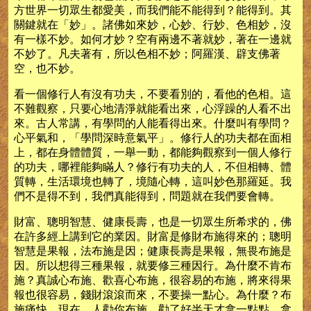
方世界一切眾生都愛美，而我們能不能得到？能得到。其
關鍵就在「妙」。諸佛如來妙，心妙、行妙、色相妙，沒
有一樣不妙。如何才妙？空有兩邊不著就妙，著在一邊就
不妙了。凡夫著有，所以色相不妙；阿羅漢、辟支佛著
空，也不妙。
看一個修行人有沒有功夫，不要看別的，看他的色相。這
不難觀察，只要心地清淨就能看出來，心浮躁的人看不出
來。古人常講，有學問的人能看得出來。什麼叫有學問？
心平氣和，「學問深時意氣平」。修行人的功夫都在面相
上，都在身體體質，一舉一動，都能夠觀察到一個人修行
的功夫，哪裡能夠瞞人？修行有功夫的人，不但相轉、體
質轉，生活環境也轉了，境隨心轉，這叫妙色那羅延。我
們不是得不到，我們真能得到，問題就在我們要會轉。
財富、聰明智慧、健康長壽，也是一切眾生所希求的，佛
在許多經上講到它的業因。財富是修財布施得來的；聰明
智慧是果報，法布施是因；健康長壽是果報，無畏布施是
因。所以想得三種果報，就要修三種因行。為什麼不肯布
施？真誠心布施、歡喜心布施，很容易的布施，將來得果
報也很容易，錢財滾滾而來，不要操一點心。為什麼？布
施痛快。現在，人勸你布施，勸了好半天才拿一點點，拿