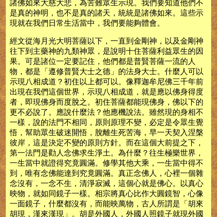
諸佛如來大慈大悲，為苦難眾生示現。我們要知道他們不
是真的神明，也不是真的諸天，統統是諸佛如來。這些示
現就在我們日常生活當中，我們要能夠體會。
經文從海月光大明菩薩以下，一直到金剛神，以及金剛神
往下到主藥神的九類神眾，是說明十住菩薩利益眾生的因
果。可是諸位一定要記住，他們都是普賢菩薩一流的人
物，都是「遵修普賢大士之德」的法身大士。什麼人可以
示現八相成道？初住以上都可以。像釋迦牟尼佛三千年前
出現在我們這個世界，示現八相成道，就是應以佛身得度
者，即現佛身而度脫之。初住菩薩都能現佛身，佛以下的
更不必說了。應說什麼法？他應機說法。雖然現的身相不
一樣，說的法門不相同，原則原理不變，必定是令眾生覺
悟，幫助眾生破迷開悟，脫離生死苦海，早一天契入涅槃
彼岸，這是決定不變的原則方針。而在這個大前提之下，
第一法門是勸人念佛求生淨土。為什麼？往生極樂世界，
一生當中就證得究竟圓滿。修學其他大乘，一生當中得不
到，唯有念佛能達到究竟圓滿。真正念佛人，心裡一個雜
念沒有，一念不生，清淨寂滅，這個心就是佛心。以真心
映物，就如同鏡子一樣。相宗將真心比作大圓鏡智，心像
一面鏡子，什麼都沒有，而能映萬物，古人所謂是「胡來
胡現，漢來漢現」。胡是外國人，外國人照鏡子就現外國