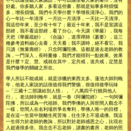
不可以隨便聽人家講話，不可以隨便看人家的著作，沒有
好處。你多聽人家，多看這些書，那就是知事多時煩惱
多，增長煩惱。我們今天學什麼？學增長清淨心。我們的
心一年比一年清淨，一月比一月清淨，一天比一天清淨。
我這些年來，至少有十年了；最近十年來，我不是宣講這
部經，我不看這部經，看了分心。今天講《華嚴》，我每
天把《華嚴疏鈔》、《合論》，道霈禪師《纂要》，這三
種參考資料細心去看，天天看；我不講時，絕不看它。我
只讀《無量壽經》，只念阿彌陀佛。這都是過去老師的教
誨，一門深入，長時薰修，我們才能得到一點效果。效果
是什麼？定、慧。戒就在其中，定共戒，道共戒，定慧是
我們修學的關鍵之所在。
學人所以不能成就，就是涉獵的東西太多。蓮池大師到晚
年，他老人家說的話很值得我們警惕，很值得後學玩味
─「三藏十二部讓給別人悟」，「八萬四千行饒與他人
行」。老法師到晚年，就是一卷《阿彌陀經》，一句阿彌
陀佛，所以成為一代祖師。我們學佛的人與世間人觀念不
一樣，世間人在名利場所爭名奪利，學佛人唯一的目標，
是在這一生當中脫離生死苦海，往生淨土不退成佛。我這
一生得力於老師的教誨，所以對於老師感恩之心，比現在
人超過很多倍。我念念不忘老師，讀書的書房，老師的照