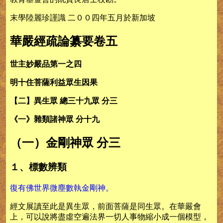
末學陸麗珍謹識 二００四年五月於新加坡
華嚴經疏論纂要卷五
世主妙嚴品第一之四
明十住菩薩利益眾生因果
【二】異生眾 總三十九眾 分三
《一》雜類諸神眾 分十九
（一）金剛神眾 分三
１、標數辨類
復有佛世界微塵數執金剛神。
經文展讀至此是異生眾，前面菩薩是同生眾。在華嚴會
上，可以說將盡虛空遍法界一切人事物縮小成一個模型，