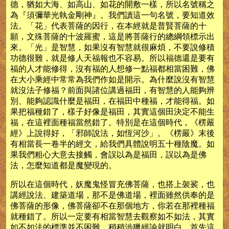
德，猶如大海、如高山、如花的開敷一樣，所以名號稱之
為『須彌華光執金剛神』。我們讀這一句名號，要知道效
法。「花」代表菩薩的因行，在本經就是普賢菩薩的十
願，文殊菩薩的十波羅蜜，這是將菩薩行的總綱領標示出
來。「光」是智慧，如果沒有智慧就很麻煩，不要說修積
功德很難，就是修人天福報也不容易。所以福德還是要有
福的人才能修得，沒有福的人想修一點福都相當困難，佛
在大小乘經中常常為我們作如是開示。為什麼說沒有智慧
就沒法子修福？前面與諸位講過福田，有智慧的人能夠辨
別、能夠認識什麼是福田，在福田中種福，才能得福。如
果把福種錯了，樣子好像是福田，其實這個田決定不能生
福，在這裡面種福當然錯了。特別是在這個時代，《楞嚴
經》上說得好，「邪師說法，如恆河沙」。《楞嚴》末後
有相當長一卷半的經文，給我們具體說明五十種陰魔。如
果我們粗心大意去接觸，會誤以為是福田，誤以為是佛
法，怎麼知道都是魔變現的。
所以在這個時代，妖魔鬼怪冒充佛菩薩，也搭上袈裟，也
講經說法、建築道場，那不是佛道場，裡面雖然供奉的是
佛菩薩的形像，佛菩薩卻不在那個地方，你若在那裡種福
就種錯了。所以一定要有相當智慧去觀察如不如法，其實
如不如法的標準並不困難，稍稍涉獵經論就明白。首先這