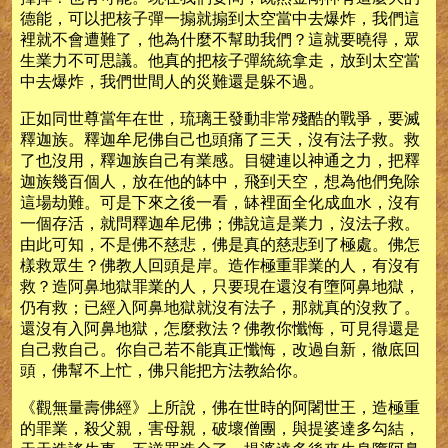
德能，可以把核子彈一搧就搧到太空當中去爆炸，我們這
裡就不會遭難了，他為什麼不幫助我們？這就要曉得，眾
生業力不可思議。他真的把核子彈統統拿走，放到太空當
中去爆炸，我們世間人的災難還是躲不過。
正如同世尊當年在世，琉璃王發動非常殘酷的戰爭，要滅
釋迦族。釋迦牟尼佛自己也頭痛了三天，沒有法子救。救
了也沒用，釋迦族自己有業感。目犍連以神通之力，把釋
迦族幾百個人，放在他的缽中，飛到天空，想為他們免除
這場劫難。可是下來之後一看，缽裡面全化成血水，沒有
一個存活，就問釋迦牟尼佛；佛說這是業力，沒法子救。
由此可知，不是佛不慈悲，佛是真的慈悲到了極處。佛怎
樣救眾生？佛教人回頭是岸。造作極重罪業的人，有沒有
救？造阿鼻地獄罪業的人，只要現在還沒有墮阿鼻地獄，
仍有救；已經入阿鼻地獄就沒有法子，那就真的沒救了。
還沒有入阿鼻地獄，怎麼救法？佛教你懺悔，可見得還是
自己救自己。你自己若不能真正懺悔，改過自新，徹底回
頭，佛幫不上忙，佛只能把方法教給你。
《觀無量壽佛經》上所說，佛在世時的阿闍世王，造極重
的罪業，殺父親，害母親，破壞僧團，與提婆達多勾結，