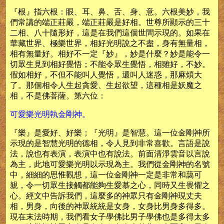
『根』指六根：眼、耳、鼻、舌、身、意。六根美妙，我
們常講的端正莊嚴，端正莊嚴是好相。世尊所顯示的三十
二相、八十隨形好，這是在我們這個世間示現的。如果在
華藏世界、極樂世界，相好光明說之不盡，身有無量相，
相有無量好。相好不一定『妙』，妙是什麼？妙是能令一
切眾生見到相好覺悟；不能令眾生覺悟，相雖好，不妙。
假如相好，不但不能叫人覺悟，還叫人迷惑，那麻煩大
了。那個相令人生起貪愛、生起欲望，這種相是妖魔之
相，不是佛菩薩。第六位：
可愛樂光明執金剛神。
『樂』是愛好、好樂；『光明』是智慧。這一位金剛神所
示現的是智慧光明的德相，令人見到非常喜歡。言語是說
法，說也有表演，表演中也有說法。前面清淨雲音以言說
為主，此地可愛樂光明以示現為主。我們從金剛神的名號
中，細細的思惟觀想，這一位金剛神一定是非常和藹可
親，令一切眾生接觸都能夠生愛慕之心，同時又生畏懼之
心。經文中告訴我們，這麼多的神眾只有金剛神現丈夫
相，男身，向後的神眾統統是女身，女身比男身多得多。
現在末法時期，我們看女子學佛比男子學佛也是多得太多