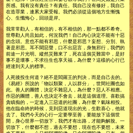
所感。我有沒有責任？有責任。我自己沒有修好，我自己
在造罪業，連累大家受報。我們必須從這個地方生慚愧
心、生懺悔心，回頭是岸。
我常常勸人，有相信的，有不相信的，那一點都不希奇。
世尊勸人尚且如此，何況我們！自己內心決定不能有十惡
的念頭。意也不能有邪思，什麼是邪思？妄想、分別、執
著是邪思。耳不聞惡聲，口不出惡言，身無邪行，我們的
前途一片光明。縱然災難來了，死在這個災難當中，是好
事不是壞事，不求往生也享天福，為什麼？這樣的心行已
經達到天人的標準。
人死後投生何道？絕不是閻羅王的判決，而是自己去的。
《易經》所說的「物以類聚，人以群分」，世間社團也如
此。善人的團體，決定不雜惡人，為什麼？惡人不相應。
作惡的團體，善人也決定不會去，就是這個道理。喜歡搞
貪瞋痴的，一定進入三惡道的社團，為什麼？氣味相投。
他在臨命終的時候，見到惡道現出的光，生歡喜心，他就
去了。我們今天的心行一定要學至善，要能放下這個世
間，身心世界一切放下，我們才有出路，才能夠解脫。一
切放下，什麼都不想，過去不要想，現在也不要想，未來