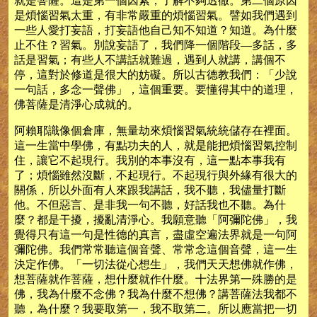
就是菩薩。這是第一個因素，了解不夠透徹。第二個原因
是煩惱習氣太重，有非常嚴重的煩惱習氣。譬如我們遇到
一些人愛打妄語，打妄語他自己知不知道？知道。為什麼
止不住？習氣。別說妄語了，我們降一個階段—多話，多
話是習氣；有些人不講話就難過，遇到人就講，講個不
停，這對於修道是很大的妨礙。所以古德教我們：「少說
一句話，多念一聲佛」，這個重要。要懂得其中的道理，
佛菩薩是清淨心成就的。
阿賴耶識像個倉庫，無量劫來煩惱習氣統統儲存在裡面。
這一生當中學佛，有點功夫的人，就是能把煩惱習氣控制
住，讓它不起現行。我別的本事沒有，這一點本事我有
了；煩惱雖然沒斷，不起現行。不起現行與外緣有很大的
關係，所以外面有人來跟我講話，我不聽，我儘量打斷
他。不但惡言、是非我一句不聽，好話我也不聽。為什
麼？都是干擾，擾亂清淨心。我願意聽「阿彌陀佛」，我
覺得只有這一句是性德的真言，盡虛空遍法界就是一句阿
彌陀佛。我們常常聽這個音聲、常常念這個音聲，這一生
決定作佛。「一切法從心想生」，我們天天想佛就作佛，
想菩薩就作菩薩，想什麼就作什麼。十法界第一殊勝的是
佛，我為什麼不念佛？我為什麼不想佛？講菩薩法我都不
聽，為什麼？我要取第一，我不取第二。所以應當把一切