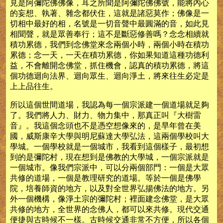
見是阿彌陀佛佛像，耳之所聞是阿彌陀佛佛號，能將內心
的妄想、執著、雜念都伏住，這就是諸惡莫作；佛像是一
切相中最好的相，名號是一切音聲中最圓滿的音，如此見
相聞聲，就是眾善奉行；這不是斷惡修善嗎？念念相續就
積功累德，我們到念佛堂來念兩個小時，兩個小時在積功
累德；念一天，一天在積功累德，你如果知道這種功德利
益，不會離開念佛堂，抓住機會，認真的積功累德，將這
個功德迴向法界、迴向眾生、迴向淨土，將來往生必定是
上上品往生。
所以這個世間道場，我認為每一個宗派建一個道場就足夠
了。我們將人力、財力、物力集中，那真正叫『大樹雷
音』。我這個念頭也不是憑空想像來的，是早年曾在美
國，威斯康辛大學與明尼蘇達大學弘法，這兩個學校叫大
學城。一個學校就是一個城市，我看到這個樣子，最初想
到的是彌陀村，現在想到是佛教的大學城，一個宗派就是
一個城市。像我們宗派中，可以分兩個部門：一個是大眾
共修的道場，一個是教理研究的道場。等於一個是佛學
院，培養師資的地方，以及對全世界弘揚佛法的地方。另
外一個機構，像淨土宗的彌陀村；裡面建念佛堂，是大眾
共修的地方，全世界的念佛人，都可以來共修。現代交通
便捷與古時候不一樣。古時候交通非常不方便，所以各個