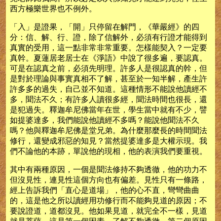
西方極樂世界也不例外。
「入」是證果，「開」只停留在解門，《華嚴經》的四
分：信、解、行、證，除了信解外，必須有行證才能得到
真實的受用，這一點非常非常重要。怎樣能契入？一定要
真幹。夏蓮居老居士在《淨語》中說了很多遍，要認真。
可是在認真之前，必須先明理。許多人是很認真的幹，但
是對於理論與事實真相不了解，甚至於一知半解，產生許
許多多的過失，自己並不知道。這種情形不能說他讀經不
多，聞法不久；有許多人讀很多經，聞法時間也很長，還
是犯過失。釋迦牟尼佛當年在世，學生當中就有不少，譬
如提婆達多，我們能說他讀經不多嗎？能說他聞法不久
嗎？他與釋迦牟尼佛是堂兄弟。為什麼那麼長的時間聞法
修行，還變成邪惡的知見？當然提婆達多是大權示現。我
們不論他的本跡，單說他的現相，他的表演我們要重視。
其中有兩種原因，一個是聞法修持不夠透徹，他的功力不
但沒見性，連見性這個方向也有偏差。見性只有一條路，
經上告訴我們「直心是道場」，他的心不直，彎彎曲曲
的，這是他之所以讀經用功修行而不能夠見道的原因；不
要說證道，道都沒見。他如果見道，就完全不一樣，見道