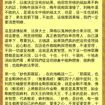
的路子，以後決定沒有好結果。他宿世所積的福如果不夠
大的話，到晚年就保不住，晚年就相當淒慘了。到晚年還
不敗的人，是過去生中積的福太大，但是，這一生也就耗
盡了，來生貧窮下賤，不如意。這個業因果報，我們一定
要清楚明瞭。
這是諸佛如來、法身大士，降格以鬼神的身分來示現。降
得這麼低，用意很明顯，真正教我們自卑而尊人，自己謙
虛卑下，尊重別人。古德講，如果我們真的把這些道理搞
明白，起心動念、言語造作都能夠與理相應，不違背理，
不與一切虛妄相應，這就是真實智慧。向下這一些神眾團
體都是如來示現，以十信、十住、十行、十迴向、十地表
演給我們看，希望我們從這些跡象中能夠體會、能夠覺
悟，也能夠效法學習。
第一位『妙色那羅延』，在此地略說一二。「那羅延」也
是金剛神的名字，《無量壽經》彌陀四十八願中提到，生
到西方極樂世界都得金剛那羅延身，就是金剛不壞身。佛
在《般若經》上將般若比作金剛，般若是真實智慧，如金
剛般堅固鋒利。四天王的增長天王，手上拿的是劍，劍代
表智慧、代表般若，鋒利無比。「妙色」是好色，每一個
眾生都希望自己的色相好。愛美之心，不單娑婆世界，十