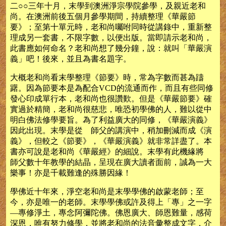
二○○三年十月，末學到澳洲淨宗學院參學，及親近老和
尚。在澳洲前後五個月參學期間，持續整理《華嚴節
要》；至第十單元時，老和尚囑咐同時從講錄中，重新整
理成另一套書，不限字數，以便出版。當即請示老和尚，
此書應如何命名？老和尚想了幾分鐘，說：就叫「華嚴演
義」吧！後來，並且為書名題字。
大概老和尚看末學整理《節要》時，常為字數而甚為躊
躇。因為節要本是為配合VCD的流通而作，而且有些同修
發心印成單行本，老和尚也很讚歎。但是《華嚴節要》確
實過於精簡，老和尚很慈悲，唯恐初學佛的人，難以從中
明白佛法修學要旨。為了利益廣大的同修，《華嚴演義》
因此出現。末學是從 師父的講演中，稍加刪減而成《演
義》，但較之《節要》，《華嚴演義》就非常詳盡了。本
書亦可說是老和尚《華嚴經》的細說。末學有此機緣將
師父數十年教學的結晶，呈現在廣大讀者面前，誠為一大
樂事！亦是千載難逢的殊勝因緣！
學佛近十年來，淨空老和尚是末學學佛的啟蒙老師；至
今，亦是唯一的老師。末學學佛或許及得上「專」之一字
—專修淨土，專念阿彌陀佛。佛恩廣大、師恩難量，感荷
深恩，唯有努力修學，並將老和尚的法音彙整成文字，介