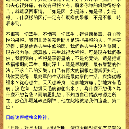
出去心裡好痛。有沒有果報？有。將來你賺的錢賺得好辛
苦，就這麼回事情。「如是因，如是緣，如是果，如是
報」，什麼樣的因行一定有什麼樣的果報，不是不報，時
辰未到。
不傷害一切眾生、不惱害一切眾生，得健康長壽、身心歡
悅的果報。我們非常羨慕世間具足這些果報的人，但是要
曉得，這是他過去生中修的因。我們過去生中沒有修因，
現在努力修、認真修，來生就得大福報。可是現在我們學
佛，我們明白，福報是享得盡的，不是究竟法。還是把這
些福報迴向眾生、迴向淨土，這是最聰明、最有智慧的作
法；不求自己的安樂，自己有再大的福報也應當要知足。
諸位要曉得，最簡單的生活就是最健康的生活。疾病從哪
裡來？從心想生。天天想著身上這個地方痛，那地方有毛
病；沒毛病，想幾天毛病都想出來了。為什麼不想佛？為
什麼不想菩薩？而胡思亂想，不知道自己錯誤根源之所
在。妙色那羅延執金剛神，他在此地教給我們這些。第二
位︰
日輪速疾幢執金剛神。
『日輪』就是太陽，能現光明。清涼大師對這句有簡單的