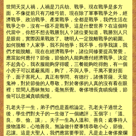
世間天災人禍，人禍是刀兵劫、戰爭。現在戰爭是多方
面，不像從前只有刀槍弓箭。現在除了軍事戰爭之外，經
濟戰爭、政治戰爭、產業戰爭，全都是戰爭，我們生活在
戰爭之中，沒有一樣不是戰爭。這是什麼世界？在這個時
代當中，你想不想去戰勝別人？諸位要知道，戰勝別人只
是眼前，實際因果戰敗了。聰明人一定脫離戰爭的範圍。
如何脫離？人家爭，我不與他爭；我不爭，你爭我讓，我
們才能脫離。現在在經濟戰爭中，諸位同修要提高警覺，
應當如何應付？節儉，節儉的人能夠應付經濟戰爭。決定
不起貪心，我衣服能夠穿得暖，三餐能夠吃得飽，有一個
小房子可以遮蔽風雨，夠了，不與人爭。千萬不要好面
子，面子害死人。真正有學問、有德行，諸佛菩薩、天龍
鬼神，對於節儉的人尊敬，對於奢侈的人真的沒有看在眼
裡；世間人愚昧無知，毫無所覺。奢侈增長貪瞋痴慢，節
儉可以息滅貪瞋痴慢。
孔老夫子一生，弟子們也是蓋棺論定。孔老夫子過世之
後，學生們對夫子的一生做了一個總評，五個字︰「溫、
良、恭、儉、讓」。夫子一生為人溫和、善良；處事待人
接物溫和，心地善良。無論做什麼事情恭敬小心，節儉、
忍讓。這是大聖人，我們應當要學習。凡是走上奢侈糜爛