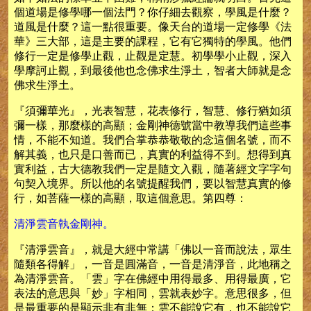
個道場是修學哪一個法門？你仔細去觀察，學風是什麼？
道風是什麼？這一點很重要。像天台的道場一定修學《法
華》三大部，這是主要的課程，它有它獨特的學風。他們
修行一定是修學止觀，止觀是定慧。初學學小止觀，深入
學摩訶止觀，到最後他也念佛求生淨土，智者大師就是念
佛求生淨土。
『須彌華光』，光表智慧，花表修行，智慧、修行猶如須
彌一樣，那麼樣的高顯；金剛神德號當中教導我們這些事
情，不能不知道。我們合掌恭恭敬敬的念這個名號，而不
解其義，也只是口善而已，真實的利益得不到。想得到真
實利益，古大德教我們一定是隨文入觀，隨著經文字字句
句契入境界。所以他的名號提醒我們，要以智慧真實的修
行，如菩薩一樣的高顯，取這個意思。第四尊：
清淨雲音執金剛神。
『清淨雲音』，就是大經中常講「佛以一音而說法，眾生
隨類各得解」，一音是圓滿音，一音是清淨音，此地稱之
為清淨雲音。「雲」字在佛經中用得最多、用得最廣，它
表法的意思與「妙」字相同，雲就表妙字。意思很多，但
是最重要的是顯示非有非無；雲不能說它有，也不能說它