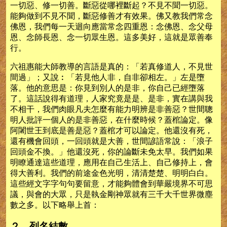
一切惡、修一切善。斷惡從哪裡斷起？不見不聞一切惡。
能夠做到不見不聞，斷惡修善才有效果。佛又教我們常念
佛恩，我們每一天迴向應當常念四重恩：念佛恩、念父母
恩、念師長恩、念一切眾生恩。這多美好，這就是眾善奉
行。
六祖惠能大師教導的言語是真的：「若真修道人，不見世
間過」；又說︰「若見他人非，自非卻相左。」左是墮
落。他的意思是：你見到別人的是非，你自己已經墮落
了。這話說得有道理，人家究竟是是、是非，實在講與我
不相干，我們肉眼凡夫怎麼有能力明辨是非善惡？世間聰
明人批評一個人的是非善惡，在什麼時候？蓋棺論定。像
阿闍世王到底是善是惡？蓋棺才可以論定。他還沒有死，
還有機會回頭，一回頭就是大善，世間諺語常說：「浪子
回頭金不換。」他還沒死，你的論斷未免太早。我們如果
明瞭通達這些道理，應用在自己生活上、自己修持上，會
得大善利。我們的前途金色光明，清清楚楚、明明白白。
這些經文字字句句要留意，才能夠體會到華嚴境界不可思
議，與會的大眾，只是執金剛神眾就有三千大千世界微塵
數之多。以下略舉上首：
２、列名結數