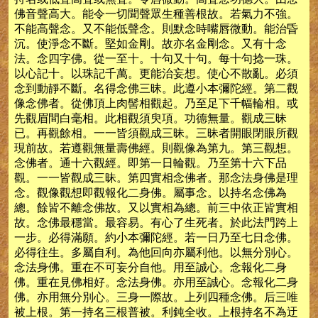
佛音聲高大。能令一切聞聲眾生種善根故。若氣力不強。
不能高聲念。又不能低聲念。則默念時嘴唇微動。能治昏
沉。使淨念不斷。堅如金剛。故亦名金剛念。又有十念
法。念四字佛。從一至十。十句又十句。每十句捻一珠。
以心記十。以珠記千萬。更能治妄想。使心不散亂。必須
念到動靜不斷。名得念佛三昧。此遵小本彌陀經。第二觀
像念佛者。從佛頂上肉髻相觀起。乃至足下千幅輪相。或
先觀眉間白毫相。此相觀須臾項。功德無量。觀成三昧
已。再觀餘相。一一皆須觀成三昧。三昧者開眼閉眼所觀
現前故。若遵觀無量壽佛經。則觀像為第九。第三觀想。
念佛者。通十六觀經。即第一日輪觀。乃至第十六下品
觀。一一皆觀成三昧。第四實相念佛者。那念法身佛是理
念。觀像觀想即觀報化二身佛。屬事念。以持名念佛為
總。餘皆不離念佛故。又以實相為總。前三中依正皆實相
故。念佛最穩當。最容易。有心了生死者。於此法門跨上
一步。必得滿願。約小本彌陀經。若一日乃至七日念佛。
必得往生。多屬自利。為他回向亦屬利他。以無分別心。
念法身佛。重在不可妄分自他。用至誠心。念報化二身
佛。重在見佛相好。念法身佛。亦用至誠心。念報化二身
佛。亦用無分別心。三身一際故。上列四種念佛。后三唯
被上根。第一持名三根普被。利鈍全收。上根持名不為迂