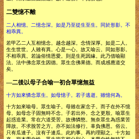
二雙憶不離
二人相憶。二憶念深。如是乃至從生至生。同於形影。不
相乖異。
若甲乙二人互相憶念。越念越深。念情深厚。如是二人。
生生世世。人雖有異。心是一心。故又喻云。同如形影。
不相乖異。若論俗情恩愛。則是生死因緣。此乃借喻顯
法。法中佛念眾生因德。眾生念佛果德。而成感應道交
矣。
—二後以母子合喻一初合單憶無益
十方如來憐念眾生。如母憶子。若子逃逝。雖憶何為。
十方如來喻母。眾生喻子。母雖在家念子。而子在外不憶
母。如母念子固無時不念。子若出外。念之更殷。喻眾生
起惑造業。常在六道受苦。故佛憐愍。無奈眾生為惑業苦
障故。不求脫苦之方。亦不如法修行。辜負佛恩。俗云。
只有瓜連子。沒有子連瓜。此約事。再約理顯之。十方如