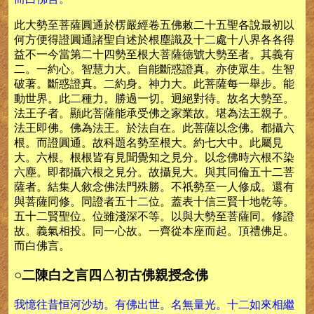
此大勢至菩薩圓通於楞嚴經卷五佛敕二十五聖各說最初以
何方便得證圓通諸聖自述於根塵識及十二處十八界各各得
益不一今當第二十四勢至根大菩薩德號大勢至者。其義有
二。一約心。智慧力大。自能斷惑證真。亦使眾生。生智
破著。斷惑證真。二約身。神力大。此菩薩每一舉步。能
動世界。此二種力。勝過一切。迥絕對待。故名大勢至。
法王子者。顯此菩薩能承受佛之家業故。堪為法王親子。
法王即佛。佛為法王。於法自在。此菩薩以念佛。都攝六
根。而證圓通。故科題名勢至根大。約七大中。此屬見
大。六根。根根皆有見聞覺知之見分。以念佛時六根不染
六塵。即都攝六根之見分。故攝見大。與其同倫五十二菩
薩者。結集人敘念佛法門殊勝。不祇勢至一人修成。還有
與菩薩同修。同證者五十二位。蓋表十信三賢十地乾等。
五十二賢聖位。位雖淺深不等。以與大勢至菩薩同。修證
故。義氣相投。同一心故。一齊從本座而起。頂禮佛足。
而白佛言。
○二陳白之言四△初古佛親授念佛
我憶往昔恒河沙劫。有佛出世。名無量光。十二如來相繼