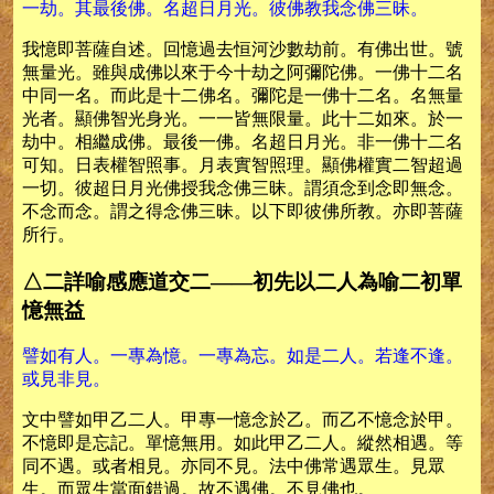
一劫。其最後佛。名超日月光。彼佛教我念佛三昧。
我憶即菩薩自述。回憶過去恒河沙數劫前。有佛出世。號
無量光。雖與成佛以來于今十劫之阿彌陀佛。一佛十二名
中同一名。而此是十二佛名。彌陀是一佛十二名。名無量
光者。顯佛智光身光。一一皆無限量。此十二如來。於一
劫中。相繼成佛。最後一佛。名超日月光。非一佛十二名
可知。日表權智照事。月表實智照理。顯佛權實二智超過
一切。彼超日月光佛授我念佛三昧。謂須念到念即無念。
不念而念。謂之得念佛三昧。以下即彼佛所教。亦即菩薩
所行。
△二詳喻感應道交二——初先以二人為喻二初單
憶無益
譬如有人。一專為憶。一專為忘。如是二人。若逢不逢。
或見非見。
文中譬如甲乙二人。甲專一憶念於乙。而乙不憶念於甲。
不憶即是忘記。單憶無用。如此甲乙二人。縱然相遇。等
同不遇。或者相見。亦同不見。法中佛常遇眾生。見眾
生。而眾生當面錯過。故不遇佛。不見佛也。