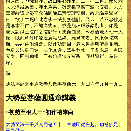
悟入己，即穢而淨。故曰唯心淨土。二而不二也。慈公老
人以淨戒為因，淨土為果。雖宏揚華嚴而歸心安養。以入
華藏故講此勢至念佛圓通真實契理契機。故常誨示學者
曰，欲了生死唯此念佛一法別無他計。又云，若不念佛必
是麻木不仁，不知痛癢者。或是顛狂腦筋錯亂者。如是，
老人對淨土法門之信願行可想而知矣。今秋值老人七十大
慶。以此章付印流通廣結法緣。願見聞者。同乘彌陀慈
航，共赴蓮池海會。以此功勳回向老人世壽與聖壽並增。
色身與法身同健。法化無邊，眾生利賴。干戈永息，兆民
安樂。四恩總報，三有均資法界冤親，同登覺岸。為是
序。
時
通法序於北平通教寺八敬學苑西元一九四六年九月十九日
大勢至菩薩圓通章講義
○初勢至根大三○初作禮陳白
大勢至法王子與其同倫五十二菩薩即從座起。頂禮佛足。
而白佛言。