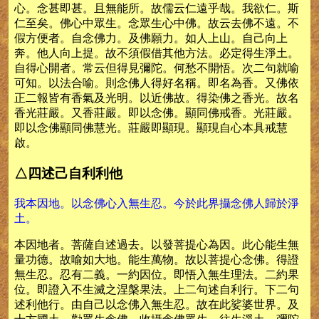
心。念甚即甚。且無能所。故儒云仁遠乎哉。我欲仁。斯
仁至矣。佛心中眾生。念眾生心中佛。故云去佛不遠。不
假方便者。自念佛力。及佛願力。如人上山。自己向上
奔。他人向上提。故不須假借其他方法。必定得生淨土。
自得心開者。常云但得見彌陀。何愁不開悟。次二句就喻
可知。以法合喻。則念佛人得好名稱。即名為香。又佛依
正二報皆有香氣及光明。以近佛故。得染佛之香光。故名
香光莊嚴。又香莊嚴。即以念佛。顯同佛戒香。光莊嚴。
即以念佛顯同佛慧光。莊嚴即顯現。顯現自心本具戒慧
啟。
△四述己自利利他
我本因地。以念佛心入無生忍。今於此界攝念佛人歸於淨
土。
本因地者。菩薩自述過去。以發菩提心為因。此心能生無
量功德。故喻如大地。能生萬物。故以菩提心念佛。得證
無生忍。忍有二義。一約因位。即悟入無生理法。二約果
位。即證入不生滅之涅槃果法。上二句述自利行。下二句
述利他行。由自己以念佛入無生忍。故在此娑婆世界。及