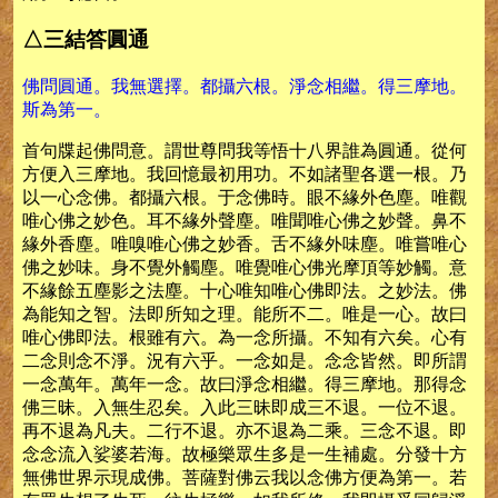
△三結答圓通
佛問圓通。我無選擇。都攝六根。淨念相繼。得三摩地。
斯為第一。
首句牒起佛問意。謂世尊問我等悟十八界誰為圓通。從何
方便入三摩地。我回憶最初用功。不如諸聖各選一根。乃
以一心念佛。都攝六根。于念佛時。眼不緣外色塵。唯觀
唯心佛之妙色。耳不緣外聲塵。唯聞唯心佛之妙聲。鼻不
緣外香塵。唯嗅唯心佛之妙香。舌不緣外味塵。唯嘗唯心
佛之妙味。身不覺外觸塵。唯覺唯心佛光摩頂等妙觸。意
不緣餘五塵影之法塵。十心唯知唯心佛即法。之妙法。佛
為能知之智。法即所知之理。能所不二。唯是一心。故曰
唯心佛即法。根雖有六。為一念所攝。不知有六矣。心有
二念則念不淨。況有六乎。一念如是。念念皆然。即所謂
一念萬年。萬年一念。故曰淨念相繼。得三摩地。那得念
佛三昧。入無生忍矣。入此三昧即成三不退。一位不退。
再不退為凡夫。二行不退。亦不退為二乘。三念不退。即
念念流入娑婆若海。故極樂眾生多是一生補處。分發十方
無佛世界示現成佛。菩薩對佛云我以念佛方便為第一。若