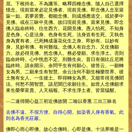
屈。下根持名。不為躐等。略釋四種念佛。隨人自己選擇
憶念。現前當來必定見佛者。現前見佛。即念佛人念至寤
寐一如。若夢若覺。都能念佛。則成感應道交。或於夢中
見佛。或在三昧中見佛。故曰現前見佛。當來見佛。即念
佛人臨命終時。往生西方。花開見佛。愚人怕死。不知身
是色身。心是法身。色身有生死。法身豈有生死。又執色
身為實有者。已死轉成蓮花化生之身。即妙有。以妙有
身。見妙有佛。有何難哉。念佛人有自念力。又仗佛願
力。故必得見佛。然念佛人。務必發願。求生淨土。否則
臨命終時。心中恍忽不定。則難生矣。昔日有個比丘尼將
臨終時。請余開示。余問平生有何願心。彼答云。一願轉
女為男。二願來生有智慧。余云汝何不願生極樂世界。彼
土無有女人。一生彼土。即得轉女為男。又能常得見佛聞
法。何愁不開智慧。該尼聞已依願往生。如世人念佛願求
來生榮華富貴。人天福報。不求生淨土者。皆當猛醒。
—二速得開心益三初近佛故開 二喻以香熏 三出三昧名
去佛不遠。不假方便。自得心開。如染香人身有香氣。此
則名為香光莊嚴。
佛即心而心即佛。故心念佛時。心即是佛。十法界唯是一