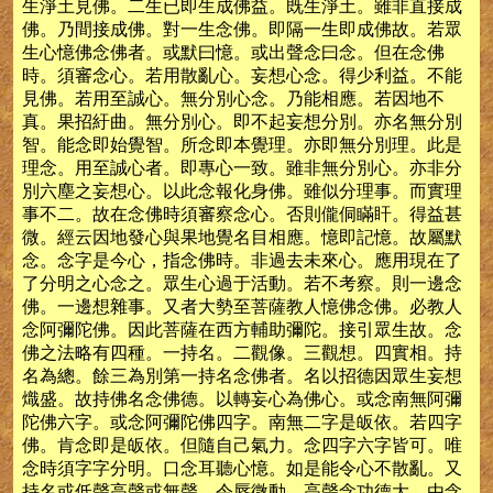
生淨土見佛。二生已即生成佛益。既生淨土。雖非直接成
佛。乃間接成佛。對一生念佛。即隔一生即成佛故。若眾
生心憶佛念佛者。或默曰憶。或出聲念曰念。但在念佛
時。須審念心。若用散亂心。妄想心念。得少利益。不能
見佛。若用至誠心。無分別心念。乃能相應。若因地不
真。果招紆曲。無分別心。即不起妄想分別。亦名無分別
智。能念即始覺智。所念即本覺理。亦即無分別理。此是
理念。用至誠心者。即專心一致。雖非無分別心。亦非分
別六塵之妄想心。以此念報化身佛。雖似分理事。而實理
事不二。故在念佛時須審察念心。否則儱侗瞞盰。得益甚
微。經云因地發心與果地覺名目相應。憶即記憶。故屬默
念。念字是今心，指念佛時。非過去未來心。應用現在了
了分明之心念之。眾生心過于活動。若不考察。則一邊念
佛。一邊想雜事。又者大勢至菩薩教人憶佛念佛。必教人
念阿彌陀佛。因此菩薩在西方輔助彌陀。接引眾生故。念
佛之法略有四種。一持名。二觀像。三觀想。四實相。持
名為總。餘三為別第一持名念佛者。名以招德因眾生妄想
熾盛。故持佛名念佛德。以轉妄心為佛心。或念南無阿彌
陀佛六字。或念阿彌陀佛四字。南無二字是皈依。若四字
佛。肯念即是皈依。但隨自己氣力。念四字六字皆可。唯
念時須字字分明。口念耳聽心憶。如是能令心不散亂。又
持名或低聲高聲或無聲。令唇微動。高聲念功德大。由念