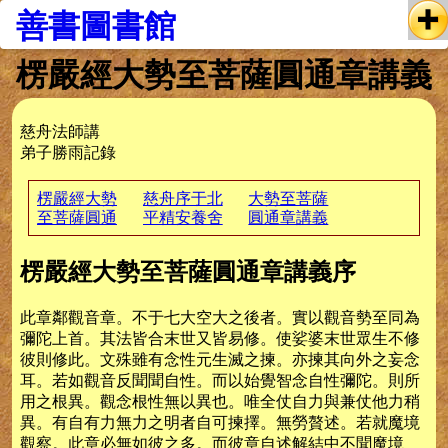
善書圖書館
楞嚴經大勢至菩薩圓通章講義
慈舟法師講
弟子勝雨記錄
楞嚴經大勢
慈舟序于北
大勢至菩薩
至菩薩圓通
平精安養舍
圓通章講義
章講義序
楞嚴經大勢
至菩薩圓通
楞嚴經大勢至菩薩圓通章講義序
章講義序
此章鄰觀音章。不于七大空大之後者。實以觀音勢至同為
彌陀上首。其法皆合末世又皆易修。使娑婆末世眾生不修
彼則修此。文殊雖有念性元生滅之揀。亦揀其向外之妄念
耳。若如觀音反聞聞自性。而以始覺智念自性彌陀。則所
用之根異。觀念根性無以異也。唯全仗自力與兼仗他力稍
異。有自有力無力之明者自可揀擇。無勞贅述。若就魔境
觀察。此章必無如彼之多。而彼章自述解結中不聞魔境