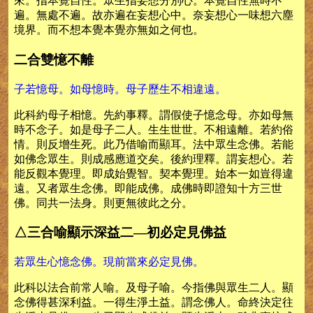
來。指本覺自性。眾生指妄想分別心。本覺自性無時不
遍。無處不遍。故亦遍在妄想心中。奈妄想心一味想六塵
境界。而不想本覺本覺亦無如之何也。
二合雙憶不離
子若憶母。如母憶時。母子歷生不相違遠。
此科約母子相憶。先約事釋。謂假使子憶念母。亦如母無
時不念子。如是母子二人。生生世世。不相遠離。若約俗
情。則反增生死。此乃借喻而顯耳。法中眾生念佛。若能
如佛念眾生。則成感應道交矣。後約理釋。謂妄想心。若
能反觀本覺理。即成始覺智。契本覺理。始本一如豈得違
遠。又者眾生念佛。即能成佛。成佛時即證知十方三世
佛。同共一法身。則更無彼此之分。
△三合喻顯示深益二—初必定見佛益
若眾生心憶念佛。現前當來必定見佛。
此科以法合前常人喻。及母子喻。今指佛與眾生二人。顯
念佛得甚深利益。一得生淨土益。謂念佛人。命終決定往