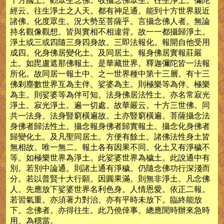
十方國土。勸眾生念佛。收攝念佛眾生。往生淨土。彌陀
經云。往生淨土之人天。都有神足通。能到十方世界親近
諸佛。化度眾生。況大勢至菩薩乎。言攝念佛人者。無論
持名觀像觀想。皆與實相不相違背。故一一都攝歸淨土。
淨土或三或四隨三身四身故。三即法報化。報開自他受用
成四。化身佛居變化土。及同居土。報身佛居實報莊嚴
土。如毘盧遮那佛報土。是華藏世界。釋迦彌陀皆一法報
所化。故同居一報土中、之一世界種中第十三層。有十三
佛剎塵數世界互為主伴。娑婆為主。則極樂等為伴。極樂
為主。則娑婆等為伴可知。法身佛居法性土。亦名常寂光
淨土。寂光淨土。遍一切處。故華嚴云。十方三世佛。同
共一法身。法身豎窮橫遍故。土亦豎窮橫遍。菩薩攝念法
身佛者歸法性土。攝念報身佛者歸實報土。攝念化身佛者
歸變化土。及凡聖同居土。方便有餘土。諸佛法性身土皆
無相故。唯一無二。報土各有因果不同。化土又有淨穢不
等。如極樂世界為淨土。此娑婆世界為穢土。此說通中有
別。若別中論通。則諸土通有淨穢。仍隨念佛功行深淺而
分。若以普賢十大行願。因圓果滿。則無非淨土。凡念佛
人。先應放下娑婆世界名利色身。人情恩愛。依正二報。
若習氣重。亦須著力對治。亦有平時未放下。臨終能放
下。念佛者。亦得往生。此乃僥倖事。總應閒時辦來急時
用。為穩當。