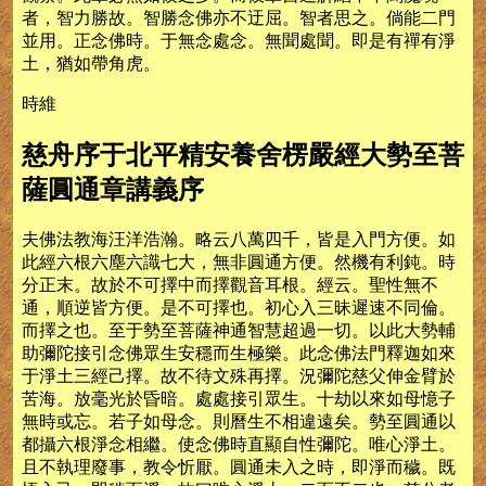
者，智力勝故。智勝念佛亦不迂屈。智者思之。倘能二門
並用。正念佛時。于無念處念。無聞處聞。即是有禪有淨
土，猶如帶角虎。
時維
慈舟序于北平精安養舍楞嚴經大勢至菩
薩圓通章講義序
夫佛法教海汪洋浩瀚。略云八萬四千，皆是入門方便。如
此經六根六塵六識七大，無非圓通方便。然機有利鈍。時
分正末。故於不可擇中而擇觀音耳根。經云。聖性無不
通，順逆皆方便。是不可擇也。初心入三昧遲速不同倫。
而擇之也。至于勢至菩薩神通智慧超過一切。以此大勢輔
助彌陀接引念佛眾生安穩而生極樂。此念佛法門釋迦如來
于淨土三經己擇。故不待文殊再擇。況彌陀慈父伸金臂於
苦海。放毫光於昏暗。處處接引眾生。十劫以來如母憶子
無時或忘。若子如母念。則曆生不相違遠矣。勢至圓通以
都攝六根淨念相繼。使念佛時直顯自性彌陀。唯心淨土。
且不執理廢事，教令忻厭。圓通未入之時，即淨而穢。既