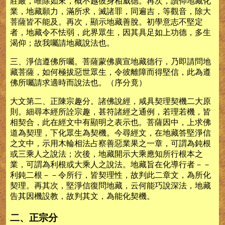
莊嚴，唯除如來，概不越彼身相威德。再次，讚仰地藏化
業，地藏願力，滿所求，滅諸罪，同遍吉，等觀音，除大
菩薩皆不能及。再次，顯示地藏善脫。初學意志不堅定
者，地藏令不怯弱，此界眾生，因其具足如上功德，多生
渴仰；故我囑請地藏說法也。
三、淨信遵佛所囑。菩薩蒙佛廣宣地藏德行，乃即請問地
藏菩薩，如何極拔惡世眾生，令彼離障而得堅信，此為遵
佛所囑請求適時而說法也。（序分竟）
大文第二、正陳宗趣分。諸佛說經，咸具契理契機二大原
則。細尋本經所詮宗趣，甚符諸經之通例，若理若機，皆
相契合，此在經文中有顯明之表示也。菩薩因中，上求佛
道為契理，下化眾生為契機。今尋經文，在地藏答堅淨信
之文中，示用木輪相法占察善惡業果之一章，可謂為鈍根
或三乘人之說法；次後，地藏開示大乘應知所行根本之
業，可謂為利根或大乘人之說法。地藏旨在化導行者－－
利鈍二根－－令所行，皆契理性，故判此二章文，為所化
契理。再其次，堅淨信復問地藏，云何能巧說深法，地藏
告其因機設教，故判其文，為能化契機。
二、正宗分