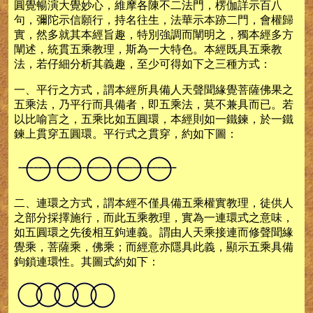
圓覺暢演大覺妙心，維摩各陳不二法門，楞伽詳示百八
句，彌陀示信願行，持名往生，法華示本跡二門，會權歸
實，然多就其本經旨趣，特別強調而闡明之，獨本經多方
闡述，統貫五乘教理，斯為一大特色。本經既具五乘教
法，若仔細分析其義趣，至少可得如下之三種方式：
一、平行之方式，謂本經所具備人天聲聞緣覺菩薩佛果之
五乘法，乃平行而具備者，即五乘法，莫不兼具而已。若
以比喻言之，五乘比如五圓環，本經則如一鐵鍊，於一鐵
鍊上貫穿五圓環。平行式之貫穿，約如下圖：
二、連環之方式，謂本經不僅具備五乘權實教理，徒供人
之部分採擇施行，而此五乘教理，實為一連環式之意味，
如五圓環之先後相互鉤連義。謂由人天乘接連而修聲聞緣
覺乘，菩薩乘，佛乘；而經意亦隱具此義，顯示五乘具備
鉤鎖連環性。其圖式約如下：