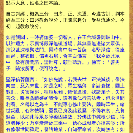
點示大意，姑名之曰本論。
自古判經，概為三分，曰序、正、流通。今遵古訓，判本
經為三分：曰起教敘說分，正陳宗趣分，受益流通分。今
初，起教敘說分。
如是我聞，一時婆伽婆一切智人，在王舍城耆闍崛山中。
以神通力，示廣博嚴淨無礙道場，與無量無邊諸大眾俱，
演說甚深根聚法門。爾時會中有一菩薩，名堅淨信，從座
而起，整衣服，偏袒右肩，合掌白佛言：「我今於此眾
中，欲有所問諮，請世尊，願垂聽許。」佛言：「善男
子！隨汝所問，便可說之。」
堅淨信菩薩言：「如佛先說，若我去世，正法滅後，像法
向盡，及入末世，如是之時，眾生福薄，多諸衰惱，國土
數亂，災害頻起，種種厄難，怖懼逼擾。我諸弟子，失其
善念，唯長貪瞋嫉妒我慢，設有像似行善法者，但求世間
利養、名稱以之為主，不能專心修出要法。爾時眾生，睹
世災亂，心常怯弱，憂畏己身及諸親屬，不得衣食，充養
軀命，以如此等眾多障礙因緣故，於佛法中鈍根少信，得
道者極少；乃至漸漸於三乘中，信心成就者亦復甚渺；所
有修學世間禪定，發諸通業，自知宿命者，次轉無有；如