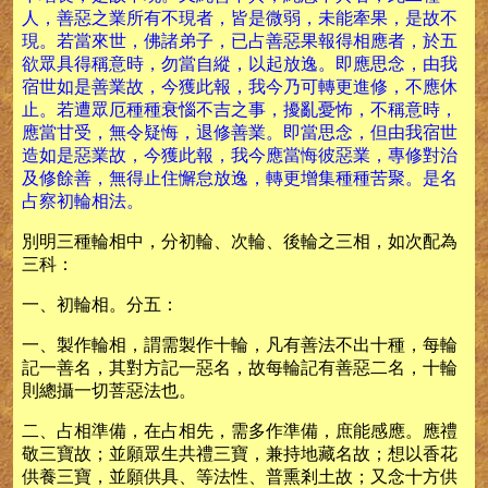
人，善惡之業所有不現者，皆是微弱，未能牽果，是故不
現。若當來世，佛諸弟子，已占善惡果報得相應者，於五
欲眾具得稱意時，勿當自縱，以起放逸。即應思念，由我
宿世如是善業故，今獲此報，我今乃可轉更進修，不應休
止。若遭眾厄種種衰惱不吉之事，擾亂憂怖，不稱意時，
應當甘受，無令疑悔，退修善業。即當思念，但由我宿世
造如是惡業故，今獲此報，我今應當悔彼惡業，專修對治
及修餘善，無得止住懈怠放逸，轉更增集種種苦聚。是名
占察初輪相法。
別明三種輪相中，分初輪、次輪、後輪之三相，如次配為
三科：
一、初輪相。分五：
一、製作輪相，謂需製作十輪，凡有善法不出十種，每輪
記一善名，其對方記一惡名，故每輪記有善惡二名，十輪
則總攝一切菩惡法也。
二、占相準備，在占相先，需多作準備，庶能感應。應禮
敬三寶故；並願眾生共禮三寶，兼持地藏名故；想以香花
供養三寶，並願供具、等法性、普熏剎土故；又念十方供