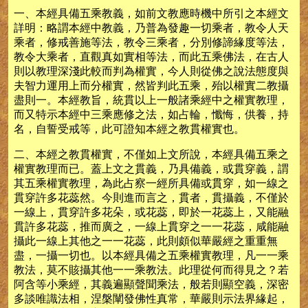
一、本經具備五乘教義，如前文教應時機中所引之本經文
詳明：略謂本經中教義，乃普為發趣一切乘者，教令人天
乘者，修戒善施等法，教令三乘者，分別修諦緣度等法，
教令大乘者，直觀真如實相等法，而此五乘佛法，在古人
則以教理深淺此較而判為權實，今人則從佛之說法態度與
夫智力運用上而分權實，然皆判此五乘，殆以權實二教攝
盡則一。本經教旨，統貫以上一般諸乘經中之權實教理，
而又特示本經中三乘應修之法，如占輪，懺悔，供養，持
名，自誓受戒等，此可證知本經之教貫權實也。
二、本經之教貫權實，不僅如上文所說，本經具備五乘之
權實教理而已。蓋上文之貫義，乃具備義，或貫穿義，謂
其五乘權實教理，為此占察一經所具備或貫穿，如一線之
貫穿許多花蕊然。今則進而言之，貫者，貫攝義，不僅於
一線上，貫穿許多花朵，或花蕊，即於一花蕊上，又能融
貫許多花蕊，推而廣之，一線上貫穿之一一花蕊，咸能融
攝此一線上其他之一一花蕊，此則頗似華嚴經之重重無
盡，一攝一切也。以本經具備之五乘權實教理，凡一一乘
教法，莫不賅攝其他一一乘教法。此理從何而得見之？若
阿含等小乘經，其義遍顯聲聞乘法，般若則顯空義，深密
多談唯識法相，涅槃闡發佛性真常，華嚴則示法界緣起，