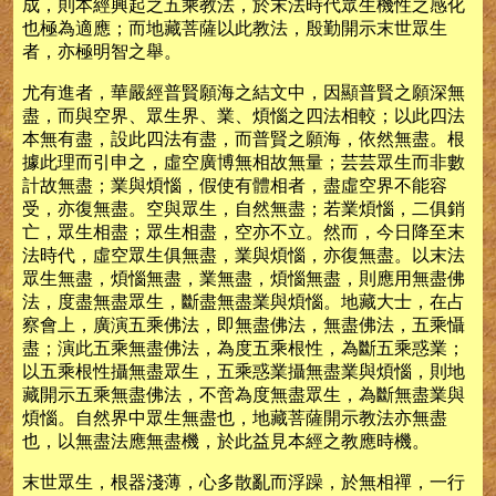
成，則本經興起之五乘教法，於末法時代眾生機性之感化
也極為適應；而地藏菩薩以此教法，殷勤開示末世眾生
者，亦極明智之舉。
尤有進者，華嚴經普賢願海之結文中，因顯普賢之願深無
盡，而與空界、眾生界、業、煩惱之四法相較；以此四法
本無有盡，設此四法有盡，而普賢之願海，依然無盡。根
據此理而引申之，虛空廣博無相故無量；芸芸眾生而非數
計故無盡；業與煩惱，假使有體相者，盡虛空界不能容
受，亦復無盡。空與眾生，自然無盡；若業煩惱，二俱銷
亡，眾生相盡；眾生相盡，空亦不立。然而，今日降至末
法時代，虛空眾生俱無盡，業與煩惱，亦復無盡。以末法
眾生無盡，煩惱無盡，業無盡，煩惱無盡，則應用無盡佛
法，度盡無盡眾生，斷盡無盡業與煩惱。地藏大士，在占
察會上，廣演五乘佛法，即無盡佛法，無盡佛法，五乘懾
盡；演此五乘無盡佛法，為度五乘根性，為斷五乘惑業；
以五乘根性攝無盡眾生，五乘惑業攝無盡業與煩惱，則地
藏開示五乘無盡佛法，不啻為度無盡眾生，為斷無盡業與
煩惱。自然界中眾生無盡也，地藏菩薩開示教法亦無盡
也，以無盡法應無盡機，於此益見本經之教應時機。
末世眾生，根器淺薄，心多散亂而浮躁，於無相禪，一行