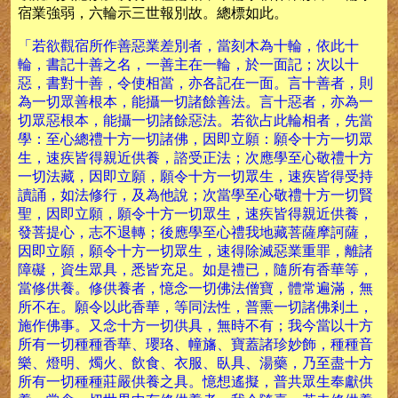
宿業強弱，六輪示三世報別故。總標如此。
「若欲觀宿所作善惡業差別者，當刻木為十輪，依此十
輪，書記十善之名，一善主在一輪，於一面記；次以十
惡，書對十善，令使相當，亦各記在一面。言十善者，則
為一切眾善根本，能攝一切諸餘善法。言十惡者，亦為一
切眾惡根本，能攝一切諸餘惡法。若欲占此輪相者，先當
學：至心總禮十方一切諸佛，因即立願：願令十方一切眾
生，速疾皆得親近供養，諮受正法；次應學至心敬禮十方
一切法藏，因即立願，願令十方一切眾生，速疾皆得受持
讀誦，如法修行，及為他說；次當學至心敬禮十方一切賢
聖，因即立願，願令十方一切眾生，速疾皆得親近供養，
發菩提心，志不退轉；後應學至心禮我地藏菩薩摩訶薩，
因即立願，願令十方一切眾生，速得除滅惡業重罪，離諸
障礙，資生眾具，悉皆充足。如是禮已，隨所有香華等，
當修供養。修供養者，憶念一切佛法僧寶，體常遍滿，無
所不在。願令以此香華，等同法性，普熏一切諸佛剎土，
施作佛事。又念十方一切供具，無時不有；我今當以十方
所有一切種種香華、瓔珞、幢旛、寶蓋諸珍妙飾，種種音
樂、燈明、燭火、飲食、衣服、臥具、湯藥，乃至盡十方
所有一切種種莊嚴供養之具。憶想遙擬，普共眾生奉獻供