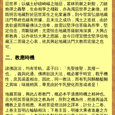
惡世界；以穢土砂磧崎嶇之險惡，叢林荊棘之刺裂，刀鎗
炮彈之轟擊，生命相爭之殘殺，亦為濁惡世界之象徵。經
既明言地藏對於惡世眾生之化業遍厚，則今世當弘揚地藏
法門尊經也確有所據。且末法之成功，濁土之造就，由於
貪欲盛而障蔽佛法之信奉，故需以堅淨信菩薩為所學，堅
定信念，而斷疑網；尤需恒念地藏菩薩願海深廣，大興占
察教典，以作依怙大乘之恩賜，故今日理宜體念堅淨信地
藏王二菩薩之心衷，依其興起地藏法門大教而宏揚之也
可。
二、教應時機
諸佛說法，均有常軌。孟子曰：「先聖後聖，其撥一
也」，義與此通。佛將欲說大法，概必審乎時宜，觀乎機
性，庶其函蓋相合。因此，同一教法，而有乳與酥酪醍醐
之異味；味雖稍異，畢竟由於牛乳變化而形成者是！
地藏菩薩，興此占察教門，概必本乎適應時機之精神也。
且先明其菩薩所說之教為何，所對之機為何，然後再論其
機教之是否相應。本經菩提燈法師之譯本，計分上二卷。
上卷主旨明占輪驗相法；下卷主旨，明修大乘者進趣之方