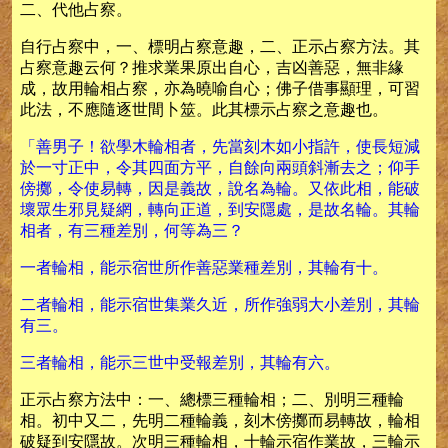
二、代他占察。
自行占察中，一、標明占察意趣，二、正示占察方法。其
占察意趣云何？推求業果原出自心，吉凶善惡，無非緣
成，故用輪相占察，亦為曉喻自心；佛子借事顯理，可習
此法，不應隨逐世間卜筮。此其標示占察之意趣也。
「善男子！欲學木輪相者，先當刻木如小指許，使長短減
於一寸正中，令其四面方平，自餘向兩頭斜漸去之；仰手
傍擲，令使易轉，因是義故，說名為輪。又依此相，能破
壞眾生邪見疑網，轉向正道，到安隱處，是故名輪。其輪
相者，有三種差別，何等為三？
一者輪相，能示宿世所作善惡業種差別，其輪有十。
二者輪相，能示宿世集業久近，所作強弱大小差別，其輪
有三。
三者輪相，能示三世中受報差別，其輪有六。
正示占察方法中：一、總標三種輪相；二、別明三種輪
相。初中又二，先明二種輪義，刻木傍擲而易轉故，輪相
破疑到安隱故。次明三種輪相，十輪示宿作業故，三輪示