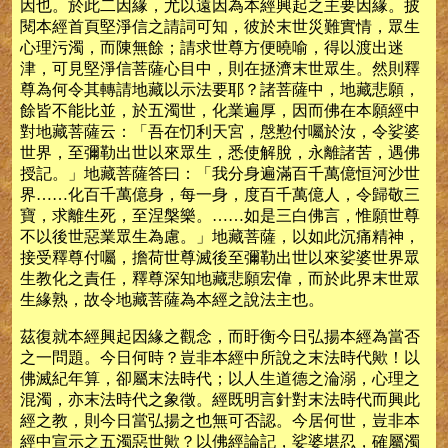
因也。於此二因緣，尤以遠因為本經興起之主要因緣。披
閱本經首頁堅淨信之請詞可知，彼於末世災難實情，眾生
心理污濁，而陳無餘；請求世尊方便曉喻，得以渡出迷
津，可見堅淨信菩薩心目中，則在拯濟末世眾生。然則釋
尊為何令其轉請地藏以示法要耶？諸菩薩中，地藏悲願，
餘皆不能比並，於五濁世，化業遍厚，因而佛在本願經中
對地藏菩薩云：「吾在忉利天宮，慇懃付囑於汝，令娑婆
世界，至彌勒出世以來眾生，悉使解脫，永離諸苦，遇佛
授記。」地藏菩薩答曰：「我分身遍滿百千萬億恒河沙世
界……化百千萬億身，每一身，度百千萬億人，令歸敬三
寶，求離生死，至涅槃樂。……如是三白佛言，惟願世尊
不以後世惡業眾生為慮。」地藏菩薩，以如此沉痛精神，
接受釋尊付囑，擔荷世尊滅後至彌勒出世以來娑婆世界眾
生教化之責任，釋尊深知地藏悲願宏偉，而於此界末世眾
生緣熟，故令地藏菩薩為本經之說法主也。
茲復就本經興起因緣之觀念，而盱衡今日弘揚本經為當否
之一問題。今日何時？豈非本經中所說之末法時代歟！以
佛滅紀年算，卻屬末法時代；以人生道德之淪溺，心理之
混濁，亦末法時代之象徵。經既明言針對末法時代而興此
經之教，則今日當弘揚之也無可否認。今居何世，豈非本
經中宣示之五濁惡世歟？以佛經論記，娑婆堪忍，確屬濁