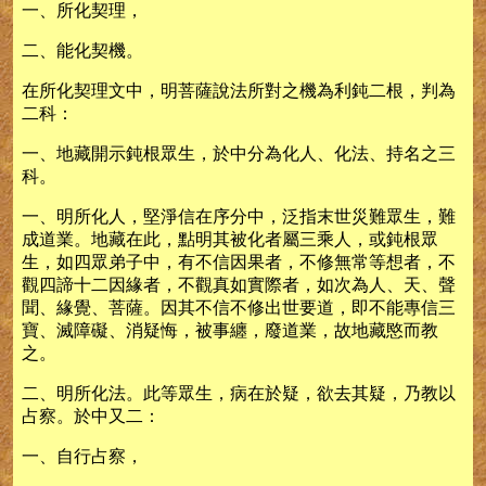
一、所化契理，
二、能化契機。
在所化契理文中，明菩薩說法所對之機為利鈍二根，判為
二科：
一、地藏開示鈍根眾生，於中分為化人、化法、持名之三
科。
一、明所化人，堅淨信在序分中，泛指末世災難眾生，難
成道業。地藏在此，點明其被化者屬三乘人，或鈍根眾
生，如四眾弟子中，有不信因果者，不修無常等想者，不
觀四諦十二因緣者，不觀真如實際者，如次為人、天、聲
聞、緣覺、菩薩。因其不信不修出世要道，即不能專信三
寶、滅障礙、消疑悔，被事纏，廢道業，故地藏愍而教
之。
二、明所化法。此等眾生，病在於疑，欲去其疑，乃教以
占察。於中又二：
一、自行占察，