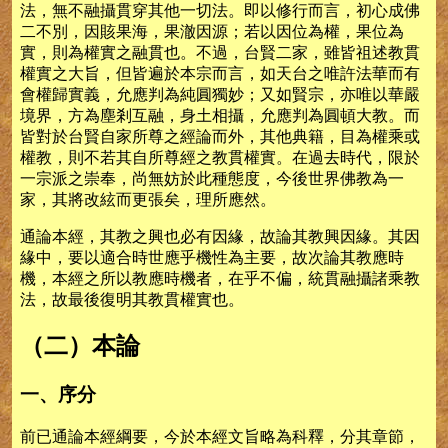
法，無不融攝貫穿其他一切法。即以修行而言，初心成佛
二不別，因賅果海，果澈因源；若以因位為權，果位為
實，則為權實之融貫也。不過，台賢二家，雖皆祖述教貫
權實之大旨，但皆遍於本宗而言，如天台之唯許法華而有
會權歸實義，允應判為純圓獨妙；又如賢宗，亦唯以華嚴
境界，方為塵剎互融，身土相攝，允應判為圓頓大教。而
皆對於台賢自家所尊之經論而外，其他典籍，目為權乘或
權教，則不若其自所尊經之教貫權實。在過去時代，限於
一宗派之崇奉，尚無妨於此種態度，今後世界佛教為一
家，其將改絃而更張矣，理所應然。
通論本經，其教之興也必有因緣，故論其教興因緣。其因
緣中，要以適合時世應乎機性為主要，故次論其教應時
機，本經之所以教應時機者，在乎不偏，統貫融攝諸乘教
法，故最後復明其教貫權實也。
（二）本論
一、序分
前已通論本經綱要，今於本經文旨略為科釋，分其章節，