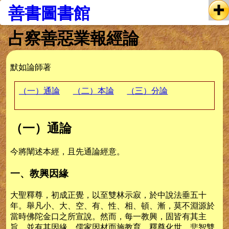
善書圖書館
占察善惡業報經論
默如論師著
（一）通論
（二）本論
（三）分論
（一）通論
今將闡述本經，且先通論經意。
一、教興因緣
大聖釋尊，初成正覺，以至雙林示寂，於中說法垂五十
年。舉凡小、大、空、有、性、相、頓、漸，莫不淵源於
當時佛陀金口之所宣說。然而，每一教興，固皆有其主
旨，並有其因緣，儒家因材而施教育，釋尊化世，悲智雙