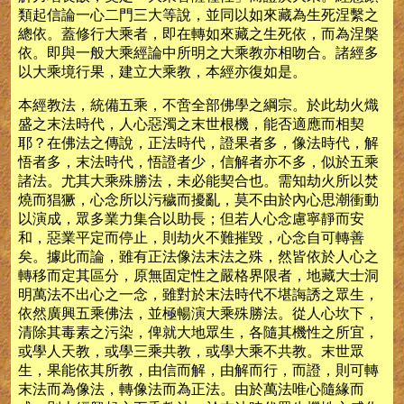
類起信論一心二門三大等說，並同以如來藏為生死涅繫之
總依。蓋修行大乘者，即在轉如來藏之生死依，而為涅槃
依。即與一般大乘經論中所明之大乘教亦相吻合。諸經多
以大乘境行果，建立大乘教，本經亦復如是。
本經教法，統備五乘，不啻全部佛學之綱宗。於此劫火熾
盛之末法時代，人心惡濁之末世根機，能否適應而相契
耶？在佛法之傳說，正法時代，證果者多，像法時代，解
悟者多，末法時代，悟證者少，信解者亦不多，似於五乘
諸法。尤其大乘殊勝法，未必能契合也。需知劫火所以焚
燒而猖獗，心念所以污穢而擾亂，莫不由於內心思潮衝動
以演成，眾多業力集合以助長；但若人心念慮寧靜而安
和，惡業平定而停止，則劫火不難摧毀，心念自可轉善
矣。據此而論，雖有正法像法末法之殊，然皆依於人心之
轉移而定其區分，原無固定性之嚴格界限者，地藏大士洞
明萬法不出心之一念，雖對於末法時代不堪誨誘之眾生，
依然廣興五乘佛法，並極暢演大乘殊勝法。從人心坎下，
清除其毒素之污染，俾就大地眾生，各隨其機性之所宜，
或學人天教，或學三乘共教，或學大乘不共教。末世眾
生，果能依其所教，由信而解，由解而行，而證，則可轉
末法而為像法，轉像法而為正法。由於萬法唯心隨緣而