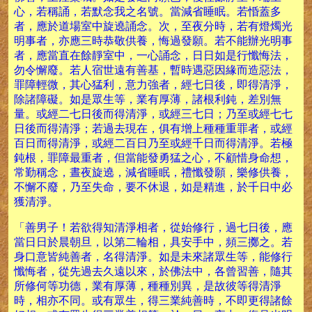
心，若稱誦，若默念我之名號。當減省睡眠。若惛蓋多
者，應於道場室中旋遶誦念。次，至夜分時，若有燈燭光
明事者，亦應三時恭敬供養，悔過發願。若不能辦光明事
者，應當直在餘靜室中，一心誦念，日日如是行懺悔法，
勿令懈廢。若人宿世遠有善基，暫時遇惡因緣而造惡法，
罪障輕微，其心猛利，意力強者，經七日後，即得清淨，
除諸障礙。如是眾生等，業有厚薄，諸根利鈍，差別無
量。或經二七日後而得清淨，或經三七日；乃至或經七七
日後而得清淨；若過去現在，俱有增上種種重罪者，或經
百日而得清淨，或經二百日乃至或經千日而得清淨。若極
鈍根，罪障最重者，但當能發勇猛之心，不顧惜身命想，
常勤稱念，晝夜旋遶，減省睡眠，禮懺發願，樂修供養，
不懈不廢，乃至失命，要不休退，如是精進，於千日中必
獲清淨。
「善男子！若欲得知清淨相者，從始修行，過七日後，應
當日日於晨朝旦，以第二輪相，具安手中，頻三擲之。若
身口意皆純善者，名得清淨。如是未來諸眾生等，能修行
懺悔者，從先過去久遠以來，於佛法中，各曾習善，隨其
所修何等功德，業有厚薄，種種別異，是故彼等得清淨
時，相亦不同。或有眾生，得三業純善時，不即更得諸餘