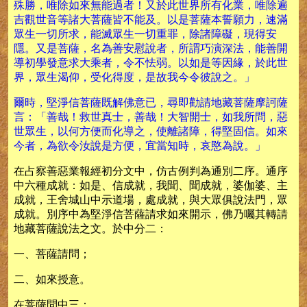
殊勝，唯除如來無能過者！又於此世界所有化業，唯除遍
吉觀世音等諸大菩薩皆不能及。以是菩薩本誓願力，速滿
眾生一切所求，能滅眾生一切重罪，除諸障礙，現得安
隱。又是菩薩，名為善安慰說者，所謂巧演深法，能善開
導初學發意求大乘者，令不怯弱。以如是等因緣，於此世
界，眾生渴仰，受化得度，是故我今令彼說之。」
爾時，堅淨信菩薩既解佛意已，尋即勸請地藏菩薩摩訶薩
言：「善哉！救世真士，善哉！大智開士，如我所問，惡
世眾生，以何方便而化導之，使離諸障，得堅固信。如來
今者，為欲令汝說是方便，宜當知時，哀愍為說。」
在占察善惡業報經初分文中，仿古例判為通別二序。通序
中六種成就：如是、信成就，我聞、聞成就，婆伽婆、主
成就，王舍城山中示道場，處成就，與大眾俱說法門，眾
成就。別序中為堅淨信菩薩請求如來開示，佛乃囑其轉請
地藏菩薩說法之文。於中分二：
一、菩薩請問；
二、如來授意。
在菩薩問中三：