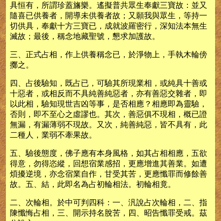
具恒有，所謂珍蓋旛樂。遙擬普共眾生奉獻三寶故：並又
隨喜已供養者，開導未供養者故；又願我與眾生，等持一
切供具，奉獻十方三寶已，成就波羅密行，深知法本無生
滅故；最後，稱念地藏聖號，懇求加護故。
三、正式占相，作上供養稱念已，於淨物上，手執木輪傍
擲之。
四、占後驗知，既占已，可驗其所現業相，或純具十善或
十惡者，或相反而不具純善純惡者，亦有善惡交雜者，即
以此相，驗知現世吉凶等事，是否相應？相應即為靈驗，
否則，即不至心之虛謬也。其次，善惡俱不現相，概已證
無漏，有漏薄弱不現故。又次，純善純惡，皆不具有，此
二種人，業弱不牽果故。
五、驗後態度，佛子應有本身風格，如其占相相應，五欲
得意，勿得恣縱，回想宿業感招，更應增進其善業。如遭
煩擾逆境，亦念宿業自作，甘受其苦，更應懺罪而修餘善
故。五、結，此即名為占初輪相法。初輪相竟。
二、次輪相。於中可判四科：一、汎說占次輪相，二、指
陳懺悔占相，三、開示持名脫苦，四、昭告懺罪受戒。茲