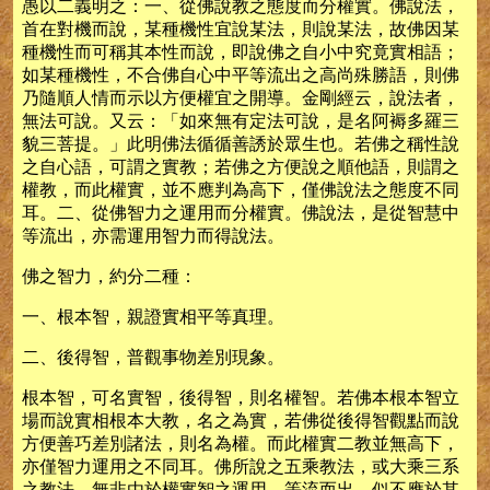
愚以二義明之：一、從佛說教之態度而分權實。佛說法，
首在對機而說，某種機性宜說某法，則說某法，故佛因某
種機性而可稱其本性而說，即說佛之自小中究竟實相語；
如某種機性，不合佛自心中平等流出之高尚殊勝語，則佛
乃隨順人情而示以方便權宜之開導。金剛經云，說法者，
無法可說。又云：「如來無有定法可說，是名阿褥多羅三
貌三菩提。」此明佛法循循善誘於眾生也。若佛之稱性說
之自心語，可謂之實教；若佛之方便說之順他語，則謂之
權教，而此權實，並不應判為高下，僅佛說法之態度不同
耳。二、從佛智力之運用而分權實。佛說法，是從智慧中
等流出，亦需運用智力而得說法。
佛之智力，約分二種：
一、根本智，親證實相平等真理。
二、後得智，普觀事物差別現象。
根本智，可名實智，後得智，則名權智。若佛本根本智立
場而說實相根本大教，名之為實，若佛從後得智觀點而說
方便善巧差別諸法，則名為權。而此權實二教並無高下，
亦僅智力運用之不同耳。佛所說之五乘教法，或大乘三系
之教法，無非由於權實智之運用，等流而出，似不應於其