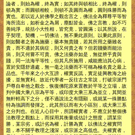
論者，則始為權，終為實；如其終與頓相比，終為權，則
頓為實；而圓頓相較，則頓不及圓而為權，圓則殊勝而為
實也。若以近人於佛學之觀念言之，佛法全為釋尊平等智
海所流出，如析金之為屑，塵點皆金。佛之言教，如不巧
善純淨，統括小大性相，皆究竟，皆圓滿；以其所說，在
乎契理。契機，一切佛法，無不秉此原則。以秉此原則，
則如醫者之善為施藥；藥本無貴賤，若其所用之藥雖名
貴，而不適於其病症，則又何貴之有？但若賤藥而能治
病，則又何嘗不可貴。佛之法藥亦如是，無從辨乎貴與
賤，同一法海平等性，但其凡所施用，咸能應治其心病，
置於安隱舒適處，無一毫之法藥而不可稱為極名貴之最上
品也。千年來之小大互謗，權實反詆，實足徒興教海之紛
擾，並無實利。故近代學者一反往古之常說，打破宗派門
戶尊自卑他之觀念，恢復佛陀原來置教於平等之立場，故
判中國大乘八宗為平等，或印度大乘三系為並立，其間並
無軒輊高下之分，僅不過說法之有隱顯，或就某一殊勝點
特為強調而發揮之，此其所以而有大小區別，或大乘三系
之分判也。在近人心目中，所謂權實者，不應立於整個佛
法教理之觀點上，而採用其衡量或估計之態度，謂某宗
勝，某宗劣，或計劣為權，計勝為實，以佛法之權實問
題，本不關乎教理之淺深，或宗派之高低也。夫權實者，