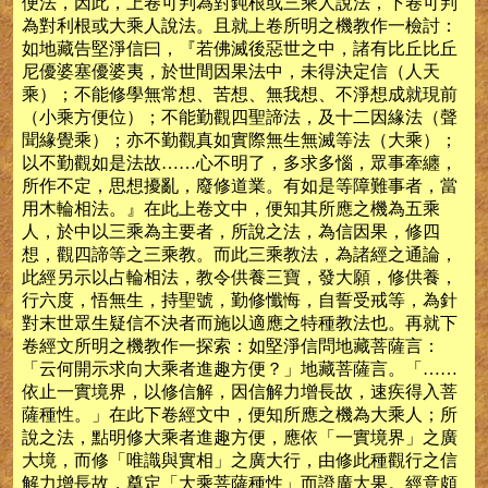
便法，因此，上卷可判為對鈍根或三乘人說法，下卷可判
為對利根或大乘人說法。且就上卷所明之機教作一檢討：
如地藏告堅淨信曰，『若佛滅後惡世之中，諸有比丘比丘
尼優婆塞優婆夷，於世間因果法中，未得決定信（人天
乘）；不能修學無常想、苦想、無我想、不淨想成就現前
（小乘方便位）；不能勤觀四聖諦法，及十二因緣法（聲
聞緣覺乘）；亦不勤觀真如實際無生無滅等法（大乘）；
以不勤觀如是法故……心不明了，多求多惱，眾事牽纏，
所作不定，思想擾亂，廢修道業。有如是等障難事者，當
用木輪相法。』在此上卷文中，便知其所應之機為五乘
人，於中以三乘為主要者，所說之法，為信因果，修四
想，觀四諦等之三乘教。而此三乘教法，為諸經之通論，
此經另示以占輪相法，教令供養三寶，發大願，修供養，
行六度，悟無生，持聖號，勤修懺悔，自誓受戒等，為針
對末世眾生疑信不決者而施以適應之特種教法也。再就下
卷經文所明之機教作一探索：如堅淨信問地藏菩薩言：
「云何開示求向大乘者進趣方便？」地藏菩薩言。「……
依止一實境界，以修信解，因信解力增長故，速疾得入菩
薩種性。」在此下卷經文中，便知所應之機為大乘人；所
說之法，點明修大乘者進趣方便，應依「一實境界」之廣
大境，而修「唯識與實相」之廣大行，由修此種觀行之信
解力增長故，奠定「大乘菩薩種性」而證廣大果。經意頗