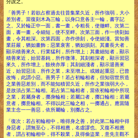
分說之。
「善男子！若欲占察過去往昔集業久近，所作強弱，大小
差別者。當復刻木為三輪，以身口意各主一輪，書字記
之。又於輪正中一面，書一畫，令粗長，使徹畔。次第二
面，書一畫，令細短，使不至畔。次第三面，作一傍刻如
畫，令其粗深。次第四面，亦作傍刻，令使細淺。當知善
業莊嚴，猶如畫飾；惡業衰害，猶如損刻。其畫長大者，
顯示積善來久，行業猛利，所作增上；其畫細短者，顯示
積善來近，始習基鈍，所作微薄。其刻粗深者，顯示習惡
來久，所作增上，餘殃亦厚；其刻細淺者，顯示退善來
近，始習惡法，所作之業，未至增上。或雖起重惡，已曾
改悔，此謂小惡。善男子！若占初輪相者，但知宿世所造
之業善惡差別，而不能知積習久近，所作之業強弱大小，
是故須占第二輪相。若占第二輪相者，當依初輪相中所現
之業，若屬身者，擲身輪相；若屬口者，擲口輪相；若屬
意者，擲意輪相。不得以此三輪之相，一擲通占。應當隨
業主念一一善惡，依所屬輪，別擲占之。
「復次：若占初輪相中，唯得身之善，於此第二輪相中得
身惡者，謂無至心，不得相應，名虛謬也。又復不相應
者，謂占初輪相中，得不殺業，及得偷盜業，意先主觀不