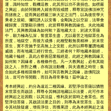
運，識時知世，觀機逗教，此其所以功不唐捐也。如楞嚴
之興起，由於阿難將入媱舍而毀戒體，釋尊宣說佛頂神咒
而拯救之，從而興起楞嚴三昧大定之法門，以為後世學大
乘者之規範。彌陀誘人以安養，金剛誨之以空寂，法華會
權歸實，涅槃顯示佛性，此皆釋尊興教因緣也。夫此地藏
法門，其興教因緣為如何歟？蓋地藏大士，於諸大菩薩
中，願力極為弘深，誓度眾生盡，尤以最苦之地獄眾生為
所度，地獄空，而後方成佛；此種堅毅無畏精神，於末世
眾生，實不啻施予至高無上之安慰，此所以釋尊屢讚地藏
威德，而有地藏三經行世也。三經者何？即地藏本願經，
地藏十輪經，及此占察善惡業報經是。此經之興教因緣又
如何歟？因緣者，各種條件也。凡一大教興起，必有其能
說之人，所對之機，亦有說法動機，與夫適應之時世；集
合如此多種相當條件，始可與言教興之因緣，故佛陀說
法，豈可作等閒觀，而目為尋常事哉！茲申論之：
考本經興起，約分為遠近二種因緣。若堅淨信菩薩以憐愍
末世眾生而啟請，釋尊令其轉請地藏以示法要，此可作本
經興起之近因觀：以其法益，惟利及於當時之會眾也。然
堅淨信菩薩，其啟請法要之目的，則專為末世眾生，旨在
令其袪除疑慮，增長淨信，而獲果證，此為本經興起之遠