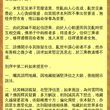
一、末世災況弟子荒廢道業。世亂由人心造成，亂世災象
疊起，人心貪瞋慢盛，自當競求名利而不事出世要道，無
怪奔營衣食，惟以軀命保養為首要。
二、由此因緣不能起信證果。由於人心動盪而與災亂時世
互相交織，佛弟子中鈍根者多，得道者少，信仰三乘者
少，修禪通獲宿命者無，進入末世，信禪通業者全無。
三、請佛開示令其除疑生信。亂世中講心術者不多，然亦
有善根之微少者，請求如來堅定其意志，於三乘教速獲不
退。
別序中第二科如來授意中，
一、囑其請問地藏。因地藏能滿堅淨信之大願，善能開示
說法。
二、祛其轉請狐疑。在堅淨信意，如來善說，為何需問地
藏？佛因釋其疑竇，多方解說，初則誡其高下想念，地藏
久越薩婆若海，依願權應十方；偏化濁世，依本願力，亦
因眾生應受化故。次則顯彼德相殊勝。地藏於此世界多劫