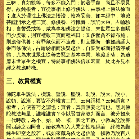
三昧，真如觀等，每多不能入門；於著手處，尚且不易覓
得。故鈍根者，宜從事相上修行佛法，由事相上佛法徐而
引進入於理性上佛法之悟證，較為妥善。如本經中，地藏
菩薩開示之禮三寶、修供養、行懺悔，讀誦大乘、占輪驗
相，自誓受戒等，咸為事相佛法之提倡。末世眾生多自驕
而少虔敬，則宜禮敬三寶而種福田；又多慳貪不肯布施，
則應修供養；有罪藏伏而不速改，則宜懺悔；他如讀誦大
乘而修佛法，占輪驗相而決疑起信，自誓受戒而得清淨戒
體，尤為末世眾生從善去惡之基本事業。地藏菩薩，為適
應末世眾生之機宜，特於事相佛法倍加宏宣，於此亦見本
經之教應時機。
三、教貫權實
佛陀畢生說法，橫說、豎說、塵說、剎說、說大、說小、
說頓、說漸，要皆不外權實二門。云何謂權？云何謂實？
權者，方便善巧之謂也；實者，真實無妄之謂也。然則佛
陀教法無量，誰權誰實？今以賢首家教判而言。彼分如來
一代時教，為小、始、終、頓、圓之五教。小教為詮說聲
聞四諦之四阿含，始教為初入大乘之性相經論，終教為顯
緣生即空之般若，或如來藏為依之起信論，頓教乃說百八