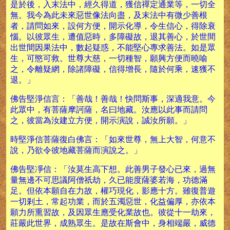
是於後，入末法中，經久得道，獲信禪定通業等，一切全
無。我今為此未來惡世像法向盡，及末法中有微少善根
者，請問如來，設何方便，開示化導，令生信心，得除衰
惱。以彼眾生，遭值惡時，多障礙故，退其善心，於世間
出世間因果法中，數起疑惑，不能堅心專求善法。如是眾
生，可愍可救。世尊大慈，一切種智，願興方便而曉喻
之，令離疑網，除諸障礙，信得增長，隨於何乘，速獲不
退。」
佛告堅淨信言：「善哉！善哉！快問斯事，深適我意。今
此眾中，有菩薩摩訶薩，名曰地藏。汝應以此事而請問
之，彼當為汝建立方便，開示演說，誠汝所願。」
時堅淨信菩薩復白佛言：「如來世尊，無上大智，何意不
說，乃欲令彼地藏菩薩而演說之。」
佛告堅凈信：「汝莫生高下想。此善男子發心已來，過無
量無邊不可思議阿僧祇劫，久已能度薩婆若海，功德滿
足。但依本願自在力故，權巧現化，影應十方。雖復普遊
一切剎土，常起功業，而於五濁惡世，化益偏厚，亦依本
願力所熏習故，及因眾生應受化業故也。彼從十一劫來，
莊嚴此世界，成熟眾生。是故在斯會中，身相端嚴，威德