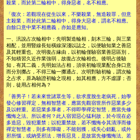
殺業，而於第二輪相中，得身惡者，名不相應。
「復次：若觀現在從生以來，不樂殺業，無造殺罪，但意
主殺業，而於此第二輪相中，得身大惡者，謂名不相應。
自餘口意中業不相應義，亦如是應知。
一、汎說占次輪相中：先明製造輪相，刻木三輪，與三業
相配，並用豎線長短橫線深淺以誌之，以便驗知業之善惡
及其輕重也。次明復占緣由，以初輪僅驗宿業善惡區別，
不知積習久近作業強弱，故復占次輪相也。後明占後驗
知，有其二義，先明如法占相，須依初輪現業配合身口意
而分別擲占，不得三輪一擲通占。次明對驗初輪，謂次輪
之占求，原為驗證初輪之現相，如其相應，方不虛謬；否
則，徒用占相何為？
「善男子！若未來世諸眾生等，欲求度脫生老病死，始學
發心修習禪定，無相智慧者，應當先觀宿世所作惡業多少
及以輕重。若惡業多厚者，不得即學禪定智慧，應當先修
懺悔之法。所以者何？此人宿習惡心猛利故，於今現在必
多造惡，毀犯重禁；以犯重禁故，若不懺悔令其清淨而修
禪定智慧者，則多有障礙，不能剋獲，或失心錯亂，或外
邪所惱，或納受邪法，增長惡見，是故當先修懺悔法。若