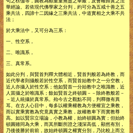
句之楞伽等，圓教為顯重重無盡之華嚴，及會權歸實之法
華經論。若依現代佛學家之分判，約可分為五戒十善之五
乘共法，四諦十二因緣之三乘共法，中道實相之大乘不共
法；
於大乘法中，又可分為三系：
一、性空系，
二、唯識系，
三、真常系。
如此分判，與賢首判釋大體相近，賢首判般若為終教，而
近代學者則攝般若於性空系，而賢首始教中之一分空教，
近人亦攝入於性空系；他如賢首一分始教中之唯識教，近
人當攝之於唯識系；餘如賢首之終頓圓－－除終教般若－
－近人統攝於真常系。殆今古之觀點不同，判釋微有異
耳。在古人心目中，每多以權乘權教為方便權宜之乘教，
而以實乘實教為究竟真實之乘教，故權教卑下而實教尊
高。如以賢宗立場論，小教為權，始終頓圓為實；但始終
頓圓雖同為大乘，而其所斷所證之淺深高低，顯然有別，
乃後後勝於前前，故始終頓圓之權實分別，乃比較上而立