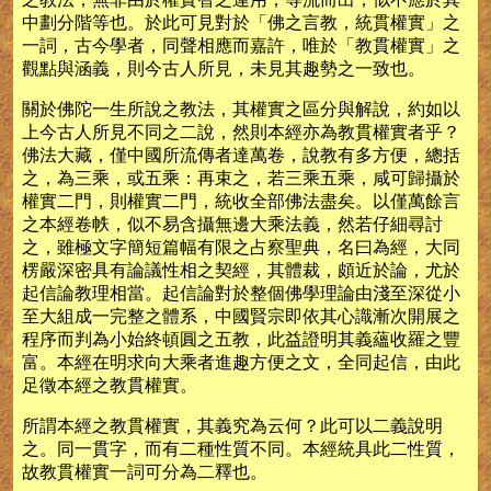
中劃分階等也。於此可見對於「佛之言教，統貫權實」之
一詞，古今學者，同聲相應而嘉許，唯於「教貫權實」之
觀點與涵義，則今古人所見，未見其趣勢之一致也。
關於佛陀一生所說之教法，其權實之區分與解說，約如以
上今古人所見不同之二說，然則本經亦為教貫權實者乎？
佛法大藏，僅中國所流傳者達萬卷，說教有多方便，總括
之，為三乘，或五乘：再束之，若三乘五乘，咸可歸攝於
權實二門，則權實二門，統收全部佛法盡矣。以僅萬餘言
之本經卷帙，似不易含攝無邊大乘法義，然若仔細尋討
之，雖極文字簡短篇幅有限之占察聖典，名曰為經，大同
楞嚴深密具有論議性相之契經，其體裁，頗近於論，尤於
起信論教理相當。起信論對於整個佛學理論由淺至深從小
至大組成一完整之體系，中國賢宗即依其心識漸次開展之
程序而判為小始終頓圓之五教，此益證明其義蘊收羅之豐
富。本經在明求向大乘者進趣方便之文，全同起信，由此
足徵本經之教貫權實。
所謂本經之教貫權實，其義究為云何？此可以二義說明
之。同一貫字，而有二種性質不同。本經統具此二性質，
故教貫權實一詞可分為二釋也。