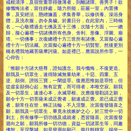
戒根清淨，及宿世重罪得微薄者，則離諸障。善男子！欲
修懺悔法者，當住靜處，隨力所能，莊嚴一室，內置佛
事，及安經法，懸繒旛蓋，求集香華，以修供養。澡浴身
體，及洗衣服，勿令臭穢。於晝日分，在此室內，三時稱
名，一心敬禮過去七佛及五十三佛，次隨十方面，一一總
歸，擬心遍禮一切諸佛所有色身、舍利、形像、浮圖、廟
塔、一切佛事；次復總禮十方三世所有諸佛。又當擬心遍
禮十方一切法藏。次當擬心遍禮十方一切賢聖。然後更別
稱名禮我地藏菩薩摩訶薩。如是禮已，應當說所作罪，一
心仰告：
「惟願十方諸大慈尊，證知護念。我今懺悔，不復更造。
願我及一切眾生，速得除滅無量劫來，十惡、四重、五
逆、顛倒、謗毀三寶，一闡提罪。復應思惟如是罪性，但
從虛妄顛倒心起，無有定實，而可得者，本唯空寂。願我
及一切眾生，速達心本，永滅罪根。次應復發勸請之願，
願令十方一切菩薩未成正覺者，願速成正覺。若已成正覺
者，願常住在世，轉正法輪，不入涅槃。次當復發隨喜之
願，願我及一切眾生，畢竟永捨嫉妒之心，於三世中一切
剎土，所有修學一切功德及成就者，悉皆隨喜。次當復發
迴向之願，願我所修一切功德，資益一切諸眾生等，同趣
佛智，至涅槃城。如是發迴向願已，復往餘靜室，端坐一