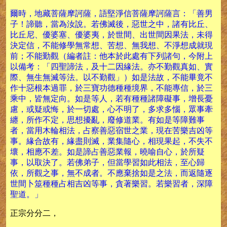
爾時，地藏菩薩摩訶薩，語堅淨信菩薩摩訶薩言：「善男
子！諦聽，當為汝說。若佛滅後，惡世之中，諸有比丘、
比丘尼、優婆塞、優婆夷，於世間、出世間因果法，未得
決定信，不能修學無常想、苦想、無我想、不淨想成就現
前；不能勤觀（編者註：他本於此處有下列諸句，今附上
以備考：「四聖諦法，及十二因緣法。亦不勤觀真如、實
際、無生無滅等法。以不勤觀」）如是法故，不能畢竟不
作十惡根本過罪，於三寶功德種種境界，不能專信，於三
乘中，皆無定向。如是等人，若有種種諸障礙事，增長憂
慮，或疑或悔，於一切處，心不明了，多求多惱，眾事牽
纏，所作不定，思想擾亂，廢修道業。有如是等障難事
者，當用木輪相法，占察善惡宿世之業，現在苦樂吉凶等
事。緣合故有，緣盡則滅，業集隨心，相現果起，不失不
壞，相應不差。如是諦占善惡業報，曉喻自心，於所疑
事，以取決了。若佛弟子，但當學習如此相法，至心歸
依，所觀之事，無不成者。不應棄捨如是之法，而返隨逐
世間卜筮種種占相吉凶等事，貪著樂習。若樂習者，深障
聖道。」
正宗分分二，