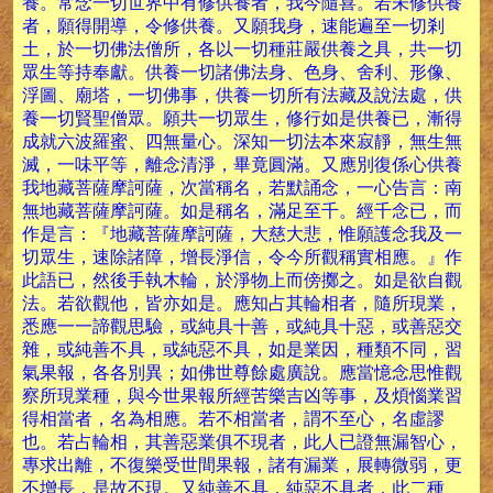
養。常念一切世界中有修供養者，我今隨喜。若未修供養
者，願得開導，令修供養。又願我身，速能遍至一切剎
土，於一切佛法僧所，各以一切種莊嚴供養之具，共一切
眾生等持奉獻。供養一切諸佛法身、色身、舍利、形像、
浮圖、廟塔，一切佛事，供養一切所有法藏及說法處，供
養一切賢聖僧眾。願共一切眾生，修行如是供養已，漸得
成就六波羅蜜、四無量心。深知一切法本來寂靜，無生無
滅，一味平等，離念清淨，畢竟圓滿。又應別復係心供養
我地藏菩薩摩訶薩，次當稱名，若默誦念，一心告言：南
無地藏菩薩摩訶薩。如是稱名，滿足至千。經千念已，而
作是言：『地藏菩薩摩訶薩，大慈大悲，惟願護念我及一
切眾生，速除諸障，增長淨信，令今所觀稱實相應。』作
此語已，然後手執木輪，於淨物上而傍擲之。如是欲自觀
法。若欲觀他，皆亦如是。應知占其輪相者，隨所現業，
悉應一一諦觀思驗，或純具十善，或純具十惡，或善惡交
雜，或純善不具，或純惡不具，如是業因，種類不同，習
氣果報，各各別異；如佛世尊餘處廣說。應當憶念思惟觀
察所現業種，與今世果報所經苦樂吉凶等事，及煩惱業習
得相當者，名為相應。若不相當者，謂不至心，名虛謬
也。若占輪相，其善惡業俱不現者，此人已證無漏智心，
專求出離，不復樂受世間果報，諸有漏業，展轉微弱，更
不增長，是故不現。又純善不具，純惡不具者，此二種