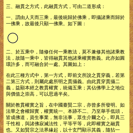
三、融貫之方式，此融貫方式，可由二道形成：
一、謂由人天而三乘，最後統歸於佛乘，即攝諸乘而歸於
一佛乘，故最後只顯一佛乘。如下圖：
二、於五乘中，隨修任何一乘教法，莫不兼修其他諸乘教
法，故隨一乘中，皆得融貫其他諸乘權實教義。此亦如圓
環許多，而可融合於一處。其圖如上：
在此三種方式中，第一方式，即前文所說之貫穿義，若第
二第三方式，則屬此處所明之貫攝義。由此貫穿貫攝二
義，益顯本經之教貫權實，統備五乘；其佔佛學上之地位
與價值之崇高，可以思過半矣。
關於教貫權實之旨，在中國臺賢二宗，亦曾多所發明。如
法華之會權歸實，權實統一、本跡不二、乃至舉手低頭，
皆成佛道，資生事業，無非法事，眾生介爾之心，即具三
千性相，與諸佛寂滅法性，平等平等，此即權實之融貫
也。又如賢宗之法界緣起，以十玄門顯示其義，隨拈一