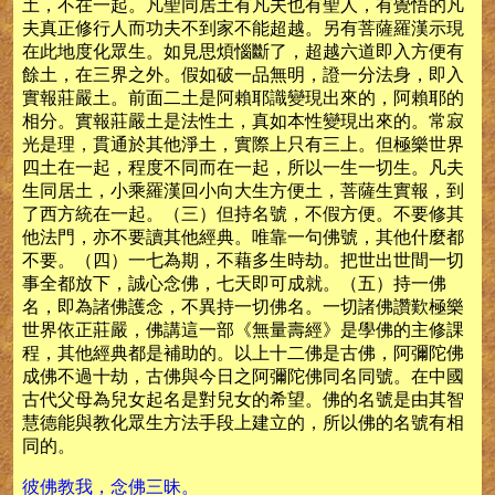
土，不在一起。凡聖同居土有凡夫也有聖人，有覺悟的凡
夫真正修行人而功夫不到家不能超越。另有菩薩羅漢示現
在此地度化眾生。如見思煩惱斷了，超越六道即入方便有
餘土，在三界之外。假如破一品無明，證一分法身，即入
實報莊嚴土。前面二土是阿賴耶識變現出來的，阿賴耶的
相分。實報莊嚴土是法性土，真如本性變現出來的。常寂
光是理，貫通於其他淨土，實際上只有三上。但極樂世界
四土在一起，程度不同而在一起，所以一生一切生。凡夫
生同居土，小乘羅漢回小向大生方便土，菩薩生實報，到
了西方統在一起。（三）但持名號，不假方便。不要修其
他法門，亦不要讀其他經典。唯靠一句佛號，其他什麼都
不要。（四）一七為期，不藉多生時劫。把世出世間一切
事全都放下，誠心念佛，七天即可成就。（五）持一佛
名，即為諸佛護念，不異持一切佛名。一切諸佛讚歎極樂
世界依正莊嚴，佛講這一部《無量壽經》是學佛的主修課
程，其他經典都是補助的。以上十二佛是古佛，阿彌陀佛
成佛不過十劫，古佛與今日之阿彌陀佛同名同號。在中國
古代父母為兒女起名是對兒女的希望。佛的名號是由其智
慧德能與教化眾生方法手段上建立的，所以佛的名號有相
同的。
彼佛教我，念佛三昧。