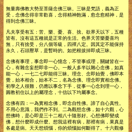
無量壽佛教大勢至菩薩念佛三昧。三昧是梵語，義為正
受，念佛念得非常歡喜，念得精神飽滿，愈念愈精神，是
得到念佛三昧。
凡夫享受有五：苦、樂、憂、喜、捨。欲界天以下，五種
皆有。沒有這五種就是正常的生活。色界天苦樂憂喜均
無，只有捨受，分八個等級，四禪八定。因其定不能保持
永久，石頭壓草，是暫時的。如把根拔掉即成三昧。
念佛有事理，事念即一心憶念，不管事或理，關鍵皆在一
心，有雜念妄想即非一心。一般人多半以雜心念佛，如真
能一心，一七二七即能得三昧。理念、念即始覺，佛即本
覺，始本相合，始本不二，名為念佛。理念即實相念佛。
初學之人很難，仍應以事念下手，從事一心念到理一心，
圓教初住以上的屬理念，十信以下均屬事念。
念佛有四：一為實相念佛，即念自性佛。諦了自心真性。
不用心意識，我們作不到。二為觀想念佛，如十六觀，心
想佛時，是心即是三十二相八十隨形好。心想佛即變成
佛，想什麼即成什麼。想我這裡有病，那裡有病，果真是
各處是病。天天想煩惱，你的煩惱如何斷得了。十六觀修