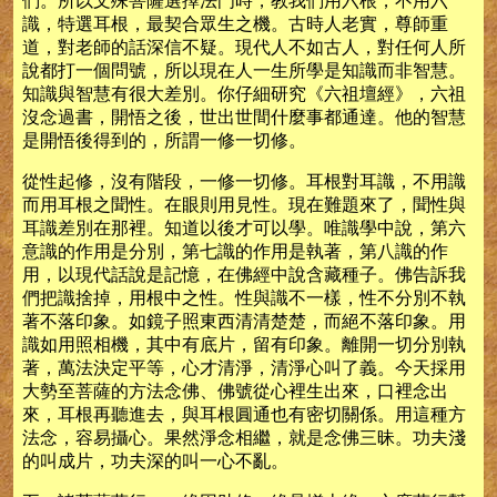
們。所以文殊菩薩選擇法門時，教我們用六根，不用六
識，特選耳根，最契合眾生之機。古時人老實，尊師重
道，對老師的話深信不疑。現代人不如古人，對任何人所
說都打一個問號，所以現在人一生所學是知識而非智慧。
知識與智慧有很大差別。你仔細研究《六祖壇經》，六祖
沒念過書，開悟之後，世出世間什麼事都通達。他的智慧
是開悟後得到的，所謂一修一切修。
從性起修，沒有階段，一修一切修。耳根對耳識，不用識
而用耳根之聞性。在眼則用見性。現在難題來了，聞性與
耳識差別在那裡。知道以後才可以學。唯識學中說，第六
意識的作用是分別，第七識的作用是執著，第八識的作
用，以現代話說是記憶，在佛經中說含藏種子。佛告訴我
們把識捨掉，用根中之性。性與識不一樣，性不分別不執
著不落印象。如鏡子照東西清清楚楚，而絕不落印象。用
識如用照相機，其中有底片，留有印象。離開一切分別執
著，萬法決定平等，心才清淨，清淨心叫了義。今天採用
大勢至菩薩的方法念佛、佛號從心裡生出來，口裡念出
來，耳根再聽進去，與耳根圓通也有密切關係。用這種方
法念，容易攝心。果然淨念相繼，就是念佛三昧。功夫淺
的叫成片，功夫深的叫一心不亂。