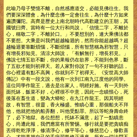
此喻乃母子雙憶不離，自然感應道交，必能見佛往生。我
們要深深體會，為什麼念佛一定會往生，為什麼十方如來
遍讚彌陀。高齊是歷史上南北朝時代高歡建立的王朝，其
國號曰齊。當時有一位大行和尚說，「信憶二字，不離於
心，稱敬二字，不離於口。」不要想別的，連大乘佛法都
不要想。大乘是叫我們超越輪迴的，然而你能超越嗎？超
越輪迴要靠斷煩惱，不斷煩惱，所有智慧稱為邪智慧，只
有增長邪知見。清涼大師說，「有解無行，增長邪見。」
佛說七情五欲不斷，你的果報仍在欲界，不能到色界，斷
了五欲才能到初禪天。若人家對你說了一句不好聽的話，
你心裡還有點不高興，你就到不了初禪天。《安世高大師
傳記》中有一段文說，他有一次到江南九江度他的同學。
這位同學作龍王，過去是出家人，明經好施。有一天到外
面托缽，飯菜不好，心裡很不中意，因此一念瞋恨心，死
後落在畜生道，變為大蟒蛇，在九江作龍王。因其明經
故，有智慧，很靈，香火極盛。惟瞋心重，那個船夫不拜
他，他就把他的船弄翻，叫他受點罪。所以等蛇身壽命終
了，必下地獄。各位想想，托缽不滿意，起了一點瞋恚
心，尚遭此報，我們應當有所警惕。修行就是要把貪瞋痴
丟得乾乾淨淨，修清淨心，修平等心，修慈悲心，修歡喜
心，才能真把自己的毛病習氣修正過來。所有一切法門不