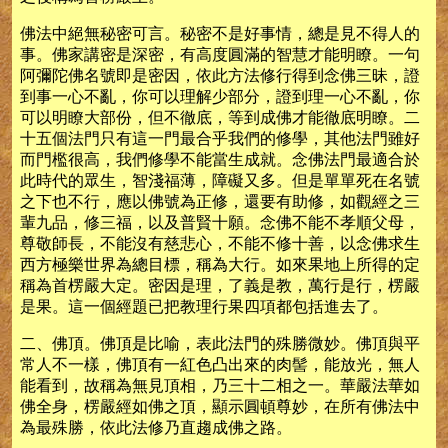
佛法中絕無秘密可言。秘密不是好事情，總是見不得人的
事。佛家講密是深密，有高度圓滿的智慧才能明瞭。一句
阿彌陀佛名號即是密因，依此方法修行得到念佛三昧，證
到事一心不亂，你可以理解少部分，證到理一心不亂，你
可以明瞭大部份，但不徹底，等到成佛才能徹底明瞭。二
十五個法門只有這一門最合乎我們的修學，其他法門雖好
而門檻很高，我們修學不能當生成就。念佛法門最適合於
此時代的眾生，智淺福薄，障礙又多。但是單單死在名號
之下也不行，應以佛號為正修，還要有助修，如觀經之三
輩九品，修三福，以及普賢十願。念佛不能不孝順父母，
尊敬師長，不能沒有慈悲心，不能不修十善，以念佛求生
西方極樂世界為總目標，稱為大行。如來果地上所得的定
稱為首楞嚴大定。密因是理，了義是教，萬行是行，楞嚴
是果。這一個經題已把教理行果四項都包括進去了。
二、佛頂。佛頂是比喻，表此法門的殊勝微妙。佛頂與平
常人不一樣，佛頂有一紅色凸出來的肉髻，能放光，無人
能看到，故稱為無見頂相，乃三十二相之一。華嚴法華如
佛全身，楞嚴經如佛之頂，顯示圓頓尊妙，在所有佛法中
為最殊勝，依此法修乃直趨成佛之路。