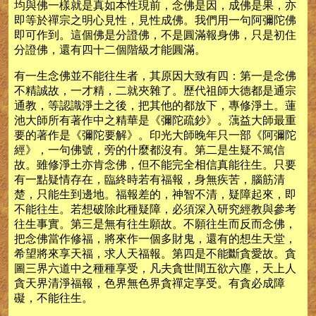
均與佛一樣就是真如本性現前，念佛是因，成佛是果，亦
即等於禪宗之明心見性，見性成佛。我們用一句阿彌陀佛
即可作到。這個佛是分證佛，不是圓滿報身佛，只是初住
分證佛，還有四十二個階級才能圓滿。
有一生念佛並不能往生者，其原因大致有四：第一是念佛
不精誠故，一才精，二就夾雜了。歷代祖師大德都是通宗
通教，等認識淨土之後，把其他的都放下，專修淨土。蓮
池大師所有著作中之精華是《彌陀疏鈔》。蕅益大師最重
要的著作是《彌陀要解》。印光大師晚年只一部《阿彌陀
經》，一句佛號，旁的什麼都沒有。第二是生疑不篤信
故。雖修淨土亦肯念佛，但不能完全相信真能往生。只要
有一點疑情存在，臨終時若有福報，身無疾苦，腦筋清
楚，只能生到邊地。福報差的，神智不清，疑障起來，即
不能往生。若想破除此種疑障，必須深入研究經教與參考
往生事實。第三是無有往生願故。不願往生而反而念佛，
把念佛當作修福，將來作一個多財鬼，還有的想生天堂，
希望將來享天福，求人天福報。第四是不能斷貪愛故。貪
圖三界六道中之種種享受，凡夫貪世間五欲六塵，天上人
貪天界清淨福報，色界無色界貪禪定享受。有貪必成障
礙，不能往生。