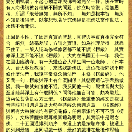
要分別執著，不起心動念即與佛菩薩完全一樣。佛在世時
有人向佛請教各種解不開的問題，佛立時答復，毫無思
考。所謂「般若無知，無所不知」，無知是根本智，無所
不知是後得智。以妄想執著研究佛經是把佛法當作世法，
永遠不會開悟。
正因是本性，了因是真實的智慧，真智與事實真相完全符
合，絕無一絲毫差誤，方謂之實證。如為推理所得，就靠
不住了。一般人認為修禪修密都不能不讀《楞嚴》，其實
修淨土更不能不讀《楞嚴》。大約在民國五十一年，我住
在圓山臨濟寺。有一天幾位台大學生同一位老師，（日本
人、台大客座教授），來找我談佛法。這位教授問我平時
修什麼法門，我說平常修念佛法門，主修《楞嚴經》。他
又問一句，楞嚴與淨土有什麼關係？其態度還似乎帶點傲
慢。我一聽就知道他不通。我反問他一句，觀世音與大勢
至菩薩與淨土有什麼關係？問得他無言可答，頗為尷尬。
這兩位菩薩是西方三聖。《楞嚴經》最重要的經文是觀世
音菩薩耳根圓通章及大勢至菩薩念佛圓通章。《楞嚴經》
與所有大乘佛法均有密切關係，任何宗派均不可不讀《楞
嚴》。文殊菩薩檢選耳根圓通為明選，其實暗中是選念
佛。二十五圓通排列順序，未選上的是按順序排，被選上
的列到最後。這同唱戲一樣，最好的戲排在最後作壓軸