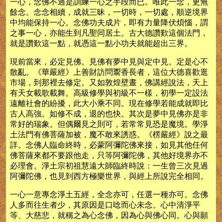
一心，念佛不過是訓練一心之手段而已。唯此一念，更無
餘念。念念相續，成就三昧，一切時，一切處，順逆境界
中均能保持一心。念佛功夫成片，即有力量降伏煩惱，謂
之事一心，亦能生到凡聖同居土。古大德讚歎這個法門，
就是讚歎這一點，就憑這一點小功夫就能超出三界。
現前當來，必定見佛。見佛有夢中見與定中見。定是心不
散亂。《華嚴經》上善財訪問鬻香長者，這位大德喜歡逛
市場，到那裡去修定。又如敦煌壁晝，佛講經說法，天上
有天女載歌載舞。高級修學與初級不一樣，初學一定設法
遠離社會的紛擾，此大小乘不同。現在修學若能成就即比
古人高強。如修不成，退的也快。其次是夢中見佛亦是非
常好的瑞象。但偶爾見之則可，若常常見恐是魔境。學淨
土法門有佛菩薩加被，魔不敢來誘惑。《楞嚴經》說之最
詳。念佛人臨命終時，必蒙阿彌陀佛來接，如見其他任何
佛菩薩來都不要跟他走，只等阿彌陀佛，其他好境界亦不
必理會。淨土宗初祖慧遠大師臨終時說：一生曾三次見過
阿彌陀佛，也見到西方極樂世界，與經上所說完全相同。
一心一意專念淨土五經，全念亦可，任選一種亦可。念佛
人多而往生者少，其原因是口唸而心未念。心中清淨平
等、大慈悲，就稱之為心念佛，因為心與佛心同。心與願