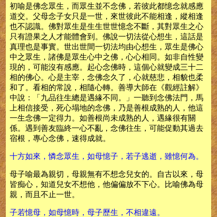
初喻是佛念眾生，而眾生並不念佛，若彼此都憶念就感應
道交。父母念子女只是一世，來世彼此不能相逢，縱相逢
也不認識。佛對眾生是生生世世憶念不斷，其對眾生之心
只有證果之人才能體會到。佛說一切法從心想生，這話是
真理也是事實。世出世間一切法均由心想生，眾生是佛心
中之眾生，諸佛是眾生心中之佛，心心相同。如非自性變
現的，可能沒有感應。起心念佛時，這個心就變成三十二
相的佛心。心是主宰，念佛念久了，心就慈悲，相貌也柔
和了。看相的常說，相隨心轉。善導大師在《觀經註解》
中說：「九品往生總是遇緣不同。」一聽到念佛法門，馬
上相信接受，死心塌地的念佛，乃是善根成熟的人，他這
一生念佛一定得力。如善根尚未成熟的人，遇緣很有關
係。遇到善友臨終一心不亂，念佛往生，可能促動其過去
宿根，專心念佛，速得成就。
十方如來，憐念眾生，如母憶子，若子逃逝，雖憶何為。
母子喻最為親切，母親無有不想念兒女的。自古以來，母
皆痴心，知道兒女不想他，他偏偏放不下心。比喻佛為母
親，而且不止一世。
子若憶母，如母憶時，母子歷生，不相違遠。