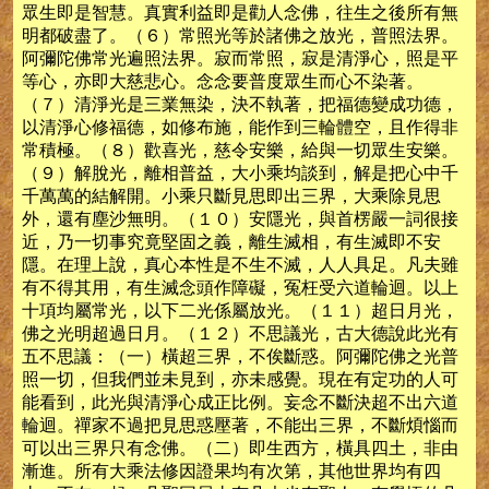
眾生即是智慧。真實利益即是勸人念佛，往生之後所有無
明都破盡了。（６）常照光等於諸佛之放光，普照法界。
阿彌陀佛常光遍照法界。寂而常照，寂是清淨心，照是平
等心，亦即大慈悲心。念念要普度眾生而心不染著。
（７）清淨光是三業無染，決不執著，把福德變成功德，
以清淨心修福德，如修布施，能作到三輪體空，且作得非
常積極。（８）歡喜光，慈令安樂，給與一切眾生安樂。
（９）解脫光，離相普益，大小乘均談到，解是把心中千
千萬萬的結解開。小乘只斷見思即出三界，大乘除見思
外，還有塵沙無明。（１０）安隱光，與首楞嚴一詞很接
近，乃一切事究竟堅固之義，離生滅相，有生滅即不安
隱。在理上說，真心本性是不生不滅，人人具足。凡夫雖
有不得其用，有生滅念頭作障礙，冤枉受六道輪迴。以上
十項均屬常光，以下二光係屬放光。（１１）超日月光，
佛之光明超過日月。（１２）不思議光，古大德說此光有
五不思議：（一）橫超三界，不俟斷惑。阿彌陀佛之光普
照一切，但我們並未見到，亦未感覺。現在有定功的人可
能看到，此光與清淨心成正比例。妄念不斷決超不出六道
輪迴。禪家不過把見思惑壓著，不能出三界，不斷煩惱而
可以出三界只有念佛。（二）即生西方，橫具四土，非由
漸進。所有大乘法修因證果均有次第，其他世界均有四