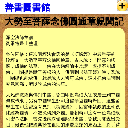
善書圖書館
大勢至菩薩念佛圓通章親聞記
淨空法師主講
劉承符居士整理
各位同修：這次講經法會選的是《楞嚴經》中最重要的一
段經文—大勢至菩薩念佛圓通章。古人說：「開慧的楞
嚴，成佛的法華。」佛在大乘經論中常講一闡提不能成
佛，一闡提是斷了善根的人。佛講到《法華經》時，又說
一闡提也能成佛，就是說人人皆可成佛，這才把佛法講到
究竟圓滿，所以說成佛的法華。
大凡佛教經典傳到中國，皆由印度高僧大德或居士到中國
傳教帶來，另有中國學生赴印度留學返國時帶回。這些留
學生在印度都沒有見到《楞嚴經》，因當年執政的王朝視
此經為國寶，不准流傳到外國。唐朝時印度有一位高僧般
剌密帝法師，曾先後兩次偷運此經出國，皆被海關查出受
阻，最後他把經典抄在很細的絹屬之類的東西上，將手臂