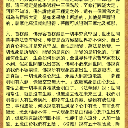
那。這三種定是修學過程中三個階段，至修行圓滿大定，
阿難不知道。佛告訴他這三種定之外，還有一個圓滿大定
稱為首楞嚴大定，是如來果地上所證的，其他是菩薩證
的，奢摩他羅漢就能證得，菩薩可以證到三摩地及禪那。
六、首楞嚴。佛形容首楞嚴是一切事究竟堅固，世出世間
萬事萬法皆有變化，即使是西方極樂世界亦不例外。自己
的真心本性才是究竟堅固。自性是能變，萬法是所變。一
切現象是所變的，能變的是真的，所變的是幻化的。宇宙
如何產生的，生命如何起源的，全世界科學家哲學家都找
不到。假如世間能找出答案，佛就不必來到世間。佛說真
的我們不容易懂。佛說所有現象當處出生，當處滅盡。這
是真話，一切現象從心想生。永嘉大師證道歌說：「夢裡
明明有六趣，覺後空空無大千。」森羅萬象是由心想生，
開悟之後一切事實真相就全明白了。《法華經》說：世間
相常住。就是沒有生滅，也無過去現在未來三世。我們明
明看到人有生老病死，植物有生住異滅、礦物有成住壞
空，事相遷流，何以說沒有生滅呢？心中有念，有前念有
後念，念念相續不停，一切現象都是由相續心想中生出來
的，但這種真話我們聽不懂。七趣中除六道外，又加一仙
道。五魔由於我們有五陰，《楞嚴》說有五十種陰魔，障