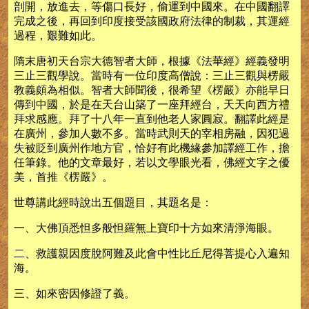
剖開，放進去，等傷口長好，偷運到中國來。在中國翻譯
完成之後，再回到印度接受該國政府法律的制裁，其運經
過程，艱難如此。
隋末唐初天台宗大德智者大師，根據《法華經》經義發明
三止三觀學說。當時有一位印度高僧說：三止三觀與楞嚴
教義頗為相似。智者大師聞後，很希望《楞嚴》亦能早日
傳到中國，於是在天台山築了一座拜經台，天天向西方禮
拜求感應。拜了十八年一直到他老人家圓寂。翻譯此經是
在廣州，參加人數不多。當時武則天的宰相房融，因犯過
失被貶到廣州作地方官，恰好有此機緣參加譯經工作，擔
任筆錄。他的文章最好，若以文學眼光看，佛經文字之優
美，首推《楞嚴》。
世尊講此經時說出五個題目，其題名是：
一、大佛頂悉怛多般怛羅無上寶印十方如來清淨海眼。
二、救護親因度脫阿難及此會中性比丘尼得菩提心入遍知
海。
三、如來密因修證了義。