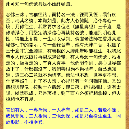
此可知一句佛號具足小始終頓圓。
念佛三昧，古稱徑路，而持名一法，徑而又徑，易行疾
至，稱其名號，本願如是。此方人心雜亂，必令專心一
境，乃得往生。我常要求各位念《無量壽經》三千遍，是
修清淨心，用堅定清淨信心再執持名號，能達到明心見
性，得無上菩提，一生可以做到。倓虛老法師在香港某道
場佛七中的開示，有一個錄音帶，他有天津口音，我聽了
三十遍才完全聽懂。有善根的人聽此帶即能往生。我將此
帶令人作成磁片再製成錄音帶。有人專念一句佛號，站著
走的，坐著走的，有真人真事，他們能作到，身心世界都
放下了，什麼都沒有，我們善根夠不夠標準，自己應知
道，還三心二意就不夠標準。佛法也不想，世事更不想。
什麼事照作，作了不去想，心裡只有一句阿彌陀佛。又如
觀想與觀像，按照十六觀經，觀日落，睜眼閉眼，還有太
陽。縱然觀成，乃是著相，到了西方必須把相拿掉，但去
掉相也不容易。
譬如有人，一專為憶，一人專忘，如是二人，若逢不逢，
或見非見，二人相憶，二憶念深，如是乃至從生至生，同
於形影，不相乖異。