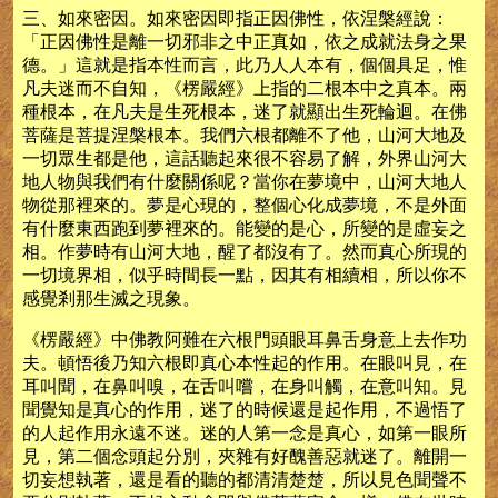
三、如來密因。如來密因即指正因佛性，依涅槃經說：
「正因佛性是離一切邪非之中正真如，依之成就法身之果
德。」這就是指本性而言，此乃人人本有，個個具足，惟
凡夫迷而不自知，《楞嚴經》上指的二根本中之真本。兩
種根本，在凡夫是生死根本，迷了就顯出生死輪迴。在佛
菩薩是菩提涅槃根本。我們六根都離不了他，山河大地及
一切眾生都是他，這話聽起來很不容易了解，外界山河大
地人物與我們有什麼關係呢？當你在夢境中，山河大地人
物從那裡來的。夢是心現的，整個心化成夢境，不是外面
有什麼東西跑到夢裡來的。能變的是心，所變的是虛妄之
相。作夢時有山河大地，醒了都沒有了。然而真心所現的
一切境界相，似乎時間長一點，因其有相續相，所以你不
感覺剎那生滅之現象。
《楞嚴經》中佛教阿難在六根門頭眼耳鼻舌身意上去作功
夫。頓悟後乃知六根即真心本性起的作用。在眼叫見，在
耳叫聞，在鼻叫嗅，在舌叫嚐，在身叫觸，在意叫知。見
聞覺知是真心的作用，迷了的時候還是起作用，不過悟了
的人起作用永遠不迷。迷的人第一念是真心，如第一眼所
見，第二個念頭起分別，夾雜有好醜善惡就迷了。離開一
切妄想執著，還是看的聽的都清清楚楚，所以見色聞聲不