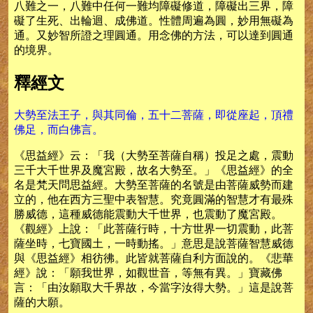
八難之一，八難中任何一難均障礙修道，障礙出三界，障
礙了生死、出輪迴、成佛道。性體周遍為圓，妙用無礙為
通。又妙智所證之理圓通。用念佛的方法，可以達到圓通
的境界。
釋經文
大勢至法王子，與其同倫，五十二菩薩，即從座起，頂禮
佛足，而白佛言。
《思益經》云：「我（大勢至菩薩自稱）投足之處，震動
三千大千世界及魔宮殿，故名大勢至。」《思益經》的全
名是梵天問思益經。大勢至菩薩的名號是由菩薩威勢而建
立的，他在西方三聖中表智慧。究竟圓滿的智慧才有最殊
勝威德，這種威德能震動大千世界，也震動了魔宮殿。
《觀經》上說：「此菩薩行時，十方世界一切震動，此菩
薩坐時，七寶國土，一時動搖。」意思是說菩薩智慧威德
與《思益經》相彷彿。此皆就菩薩自利方面說的。《悲華
經》說：「願我世界，如觀世音，等無有異。」寶藏佛
言：「由汝願取大千界故，今當字汝得大勢。」這是說菩
薩的大願。