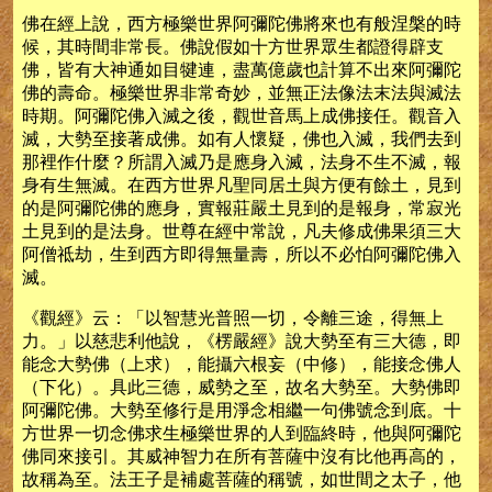
佛在經上說，西方極樂世界阿彌陀佛將來也有般涅槃的時
候，其時間非常長。佛說假如十方世界眾生都證得辟支
佛，皆有大神通如目犍連，盡萬億歲也計算不出來阿彌陀
佛的壽命。極樂世界非常奇妙，並無正法像法末法與滅法
時期。阿彌陀佛入滅之後，觀世音馬上成佛接任。觀音入
滅，大勢至接著成佛。如有人懷疑，佛也入滅，我們去到
那裡作什麼？所謂入滅乃是應身入滅，法身不生不滅，報
身有生無滅。在西方世界凡聖同居土與方便有餘土，見到
的是阿彌陀佛的應身，實報莊嚴土見到的是報身，常寂光
土見到的是法身。世尊在經中常說，凡夫修成佛果須三大
阿僧祗劫，生到西方即得無量壽，所以不必怕阿彌陀佛入
滅。
《觀經》云：「以智慧光普照一切，令離三途，得無上
力。」以慈悲利他說，《楞嚴經》說大勢至有三大德，即
能念大勢佛（上求），能攝六根妄（中修），能接念佛人
（下化）。具此三德，威勢之至，故名大勢至。大勢佛即
阿彌陀佛。大勢至修行是用淨念相繼一句佛號念到底。十
方世界一切念佛求生極樂世界的人到臨終時，他與阿彌陀
佛同來接引。其威神智力在所有菩薩中沒有比他再高的，
故稱為至。法王子是補處菩薩的稱號，如世間之太子，他