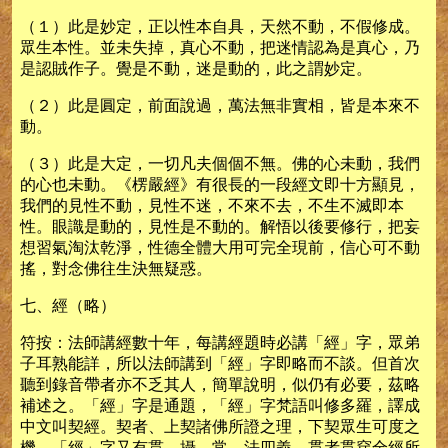
（１）此是妙定，正以性本自具，天然不動，不假修成。
眾生本性。並未失掉，真心不動，把迷情認為是真心，乃
是認賊作子。覺是不動，迷是動的，此之謂妙定。
（２）此是圓定，前面說過，萬法無非實相，皆是本來不
動。
（３）此是大定，一切凡夫個個不無。佛的心未動，我們
的心也未動。《楞嚴經》有很長的一段經文即十方顯見，
我們的見性不動，見性不迷，不來不去，不生不滅即本
性。眼識是動的，見性是不動的。解悟以後要修行，把妄
想習氣淘汰乾淨，性德全體大用可完全現前，信心可不動
搖，對念佛往生決無疑惑。
七、經（略）
符按：法師講經數十年，每講經題時必講「經」字，眾弟
子耳熟能詳，所以法師講到「經」字即略而不談。但首次
聽到錄音帶者亦不乏其人，簡單說明，似仍有必要，茲略
補述之。「經」字是通題，「經」字梵語叫修多羅，譯成
中文叫契經。契者、上契諸佛所證之理，下契眾生可度之
機。「經」字又有貫、攝、常、法四義。貫者貫穿全經所