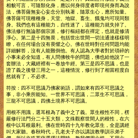
相貌可言，可隨類化身，應以何身得度者即現何身而為說
法，佛菩薩無妄心妄念分別執著，隨眾生心，應所知量。
佛菩薩可現種種身，天堂、地獄、畜生、餓鬼均可現同類
身。我們也有這種能力，自性迷了，這種能力就失掉了。
佛法修行無論那個宗派，修行樞紐都在禪定，也就是修清
淨心。第二是十四無畏，包括世出世間一切法通達樣樣明
瞭，在任何場合沒有畏懼之心。佛在世時對任何問題均能
詳細解答，沒有人能難倒他。有人認為大學者對於瑣碎的
小事未必全知道，有人問佛牧牛的問題，佛也給他說了一
套辦法，大藏經裡有一卷放牛經。第三是四不思議，也是
證了義之後發三用之一，這種情況，修行到了相當程度自
然就有了，不必求。
符按：四不可思議乃佛家術語，謂如來有四不可思議之
事，非小乘所能知。一世界不可思議，二眾生不可思議，
三龍不可思議，四佛土境界不可思議。
用根不用識，選耳根為了義中之了義。眾生根性不同，楞
嚴修行法門分二十五大類，文殊觀察世間人的根性，在六
根中以耳根最利。佛在世時四十九年教化眾生，全是講經
叫大家聽。春秋時代，孔老夫子亦以講說教學訓示弟子