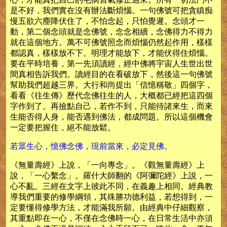
是不好，我們實在沒有辦法斷煩惱。一句佛號可把貪瞋痴
慢五欲六塵降伏住了，不怕念起，只怕覺遲。念頭才一
動，第二個念頭就是念佛號，念念相續，念佛得力不得力
就在這個地方。萬不可佛號照念而煩惱仍然起作用，樣樣
都認真，樣樣放不下。明理才能放下，才能伏得住煩惱。
要在平時培養，第一先須讀經，經中佛將宇宙人生世出世
間真相告訴我們。讀經目的在看破放下，然後這一句佛號
幫助我們超越三界。大行和尚提出「信憶稱敬」四個字，
看看《往生傳》歷代念佛往生的人，大概都已經把這四個
字作到了。再撿點自己，若作不到，只能待諸來生，而來
生能否得人身，能否遇到佛法，都成問題。所以這個機會
一定要把握住，絕不能放鬆。
若眾生心，憶佛念佛，現前當來，必定見佛。
《無量壽經》上說，「一向專念」。《觀無量壽經》上
說，「一心繫念」。羅什大師翻的《阿彌陀經》上說，一
心不亂。三經在文字上彼此不同，在義趣上相同。經典教
導我們重要的修學綱領，其殊勝功德利益，若想得到，一
定要懂得修學方法，才能滿我所願。由經典中仔細觀察，
其重點即在一心，不僅在念佛時一心，在日常生活中亦須