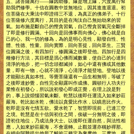
五、諸菩薩萬行——緣因助修。緣是增上緣，六度萬行幫
助我們修學。十信在圓教中並無地位，因其進進退退。初
住菩薩在大乘法中即證得三不退，為真正的佛弟子。十行
位菩薩修六度萬行，其目的是在淘汰自己無始劫來的習
氣。如布施是斷自己的慳貪習氣，自己慳貪習氣完全斷掉
了即是修行圓滿。十回向是回佛事而向佛心，佛心就是自
己的心。我一切的修為，為的是明心見性，顯發自性、性
體、性德、性量。回向實際，回向菩提，回向眾生。三賢
位圓滿之後，有四加行，修圓滿之後即登他。四加行是四
種修行方法，其目標是泯心佛而滅數量，使自己的心達到
清淨的地步，把一切念頭都滅掉，如心中還有佛或其他數
量，即有一物，心就不清淨，心清淨才能登地。登地以後
才能顯出真如本性。等覺菩薩還有一品生相無明，等破了
之後即達妙覺，自性完全顯露叫作成佛。圓頓行人功夫行
業惟在初發心，所以說初發心即成正覺，在理上說是對
的，事上說煩惱習氣未斷。乾慧以後即任運流入如來妙莊
嚴海。乾比如水乾，佛法以貪愛比作水，以瞋恚比作火。
乾即是沒有七情五欲。愛水乾了，智慧即現前，已達三空
之境。乾慧是在十信與初住之間，俟破一分無明之後，即
證初住地位，乃成法身大士。以後即任運自然，與法性相
應，入如來妙莊嚴海，不會退轉。止觀並運亦稱妙禪那。
在經中阿難提出他所了解的三種定為奢摩他，三摩地、禪