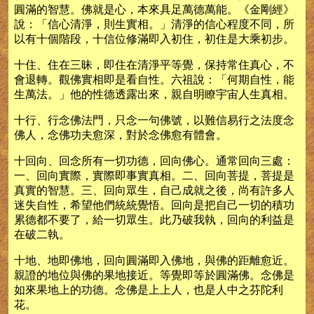
圓滿的智慧。佛就是心，本來具足萬德萬能。《金剛經》
說：「信心清淨，則生實相。」清淨的信心程度不同，所
以有十個階段，十信位修滿即入初住，初住是大乘初步。
十住、住在三昧，即住在清淨平等覺，保持常住真心，不
會退轉。觀佛實相即是看自性。六祖說：「何期自性，能
生萬法。」他的性德透露出來，親自明瞭宇宙人生真相。
十行、行念佛法門，只念一句佛號，以難信易行之法度念
佛人，念佛功夫愈深，對於念佛愈有體會。
十回向、回念所有一切功德，回向佛心。通常回向三處：
一、回向實際，實際即事實真相。二、回向菩提，菩提是
真實的智慧。三、回向眾生，自己成就之後，尚有許多人
迷失自性，希望他們統統覺悟。回向是把自己一切的積功
累德都不要了，給一切眾生。此乃破我執，回向的利益是
在破二執。
十地、地即佛地，回向圓滿即入佛地，與佛的距離愈近。
親證的地位與佛的果地接近。等覺即等於圓滿佛。念佛是
如來果地上的功德。念佛是上上人，也是人中之芬陀利
花。