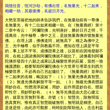
我憶住昔，恆河沙劫，有佛出世，名無量光，十二如來，
相繼一劫，其最後佛，名超日月光。
大勢至菩薩把他的師承告訴我們，在無量劫前有一尊佛，
名無量光，有十二位如來相繼一劫。在《無量壽經》第十
二章中有云：「阿彌陀佛，光明善好，勝於日月之明，千
億萬倍，光中極尊，佛中之王，是故無量壽佛亦號無量光
佛。」在理上講，佛佛道同，絕無高下，稱之為佛中之
王，光中極尊，似乎與教義不符。應知在理上講是平等
的，事上並不平等。成佛證果之後，以當初在因地發願不
同，在相上講諸佛與阿彌陀佛就不能比了。諸佛看到阿彌
陀佛所發四十八願之成果以及極樂世界的莊嚴，當然一致
擁護讚歎，都要幫助阿彌陀佛在十方世界引導眾生到西方
極樂世界，不必再自己另起爐灶了。《無量壽經》並舉出
十二如來的名稱，略說如下：（１）無量光佛表真智慧。
（２）無邊光佛表解脫平等一如。（３）無礙光佛表體寂
用妙自在。性體清淨寂滅，用妙、起作用是妙自在。體寂
即性空，用妙即妙有。（４）無等光佛是由大悲心建立
的，拔眾生苦無對等者。亦號（５）智慧光，除無明垢，
惠真實利。惟有真正智慧能破無明，無明就是糊塗。自己
是迷是悟，由此亦可觀察，時時刻刻幫助他人，念念利益