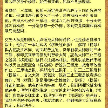
礙我們的身心修持。如你知道他，他就不會妨礙你。
奢摩他、三摩地、禪那三種定是清淨心程度不同而假設的
名稱。例如清淨心被染污了十分，若去掉兩三分叫奢摩
他，去掉六七分叫三摩地，去掉八九分叫襌那，十分全去
掉叫首楞嚴。一分清淨有一分功德，等到究竟圓滿即首楞
嚴究竟堅固。
交光大師是明朝人，與蓮池大師同時代，也是修念佛求生
淨土。他寫了一本注疏名《楞嚴經正脈》，解釋《楞嚴》
與古德說法不同。前面我曾提過，當年智者大師發明三止
三觀，有印度來華高僧見到智者大師，認為大師三止三觀
之說與《楞嚴經》修行方法頗為相似。因此以後歷代學者
均以天台止觀配合《楞嚴經》所說的三種定，把奢摩他看
作止，三摩地是觀，禪那比作止觀不二。以三止三觀附和
《楞嚴》。交光大師一反舊說，認為三止三觀是以意識心
修的，而《楞嚴》則是用根中之性修的，發揮了《楞嚴》
真正的意義。他在作注疏時生一場病，見到阿彌陀佛來接
他往生，他對阿彌陀佛說：自古以來的注解都沒有把《楞
嚴》真實義發揮出來，我現在正在作《楞嚴經》的注解，
我想等注解作好再去，佛就准他了。他對楞嚴大定解釋為
性定，其說法是：