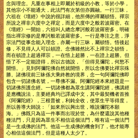
念與理念。凡重在事相上即屬於初級的小教，等於小學，
其他宗小不能通大，此法門有次第但亦圓融。一行三昧，
六祖在《壇經》中說的很詳細，他所傳的禪屬頓悟。禪宗
所說之禪非六度中之禪定，而是六度中之般若波羅密。在
《壇經》一開始，六祖叫人總念摩訶般若波羅密多，明確
指出禪宗修的是摩訶般若波羅密多。一行是專注之意，淨
宗法門從事念能入理念，亦屬一行三昧，屬頓悟。悟後起
修，不見得人人可以頓證。念佛雖然比不上禪宗之頓悟，
而在頓證上超過禪宗，一在悟上超勝，一在證上超勝。但
悟了不一定能證得，所以古德說，「但得見彌陀，何愁不
開悟。」見到阿彌陀佛自然就開悟，所以念佛要比禪宗殊
勝。諸佛現前三昧係大乘終教的境界，念一句阿彌陀佛即
包含一切諸佛名號，一尊佛不漏。阿彌陀經本來經題是一
切諸佛所護念經。一切諸佛都為眾生講阿彌陀經，佛講經
是應機說法，主要經典均已譯成中文，其中最契機者首推
《阿彌陀經》，三根普被，利鈍全收，使眾生平等得度，
所以善導大師說：「如來所以興出世，唯說彌陀本願
海。」佛既只為這一件事而出現於世，為什麼還說其他種
種法門，只是因為眾生不相信這個法門，唯有這一個法門
是一生成佛的法門。他這一生成佛的機會到了，他才能專
心相信這個法門，但是這種人太少了。