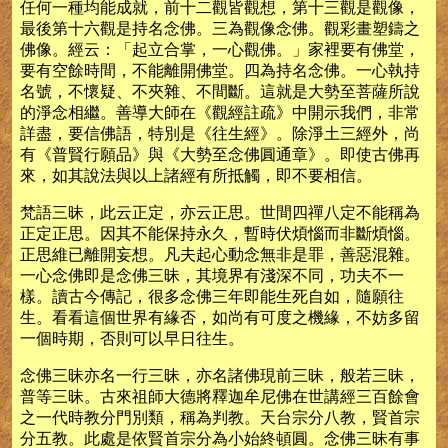
任何一種均能成就，前十二觀皆觀想，第十三觀是觀像，
最後第十六觀是持名念佛。三為觀像念佛。觀彩畫塑鑄之
佛像。經云：「起立合掌，一心觀佛。」家裡要有佛堂，
要有空餘時間，不能離開佛堂。四為持名念佛。一心執持
名號，不懷疑、不夾雜、不間斷。這就是大勢至菩薩所說
的淨念相繼。善導大師在《觀經註疏》中開示我們，非常
詳盡，要信佛語，特別是《往生經》。除淨土三經外，尚
有《普賢行願品》與《大勢至念佛圓通章》。即使古佛再
來，如其說法與以上諸經有所抵觸，即不要相信。
梵語三昧，此云正定，亦云正思。世間四禪八定不能稱為
正定正思。因其不能保持永久，暫時伏煩惱而非斷煩惱。
正思維已離開妄想。凡夫起心動念無非是罪，善惡混雜。
一心念佛即是念佛三昧，其境界有淺深不同，功夫不一
樣。讀古今傳記，很多念佛三年即能生死自如，隨願往
生。看看這個世界有緣否，如尚有可度之機緣，不妨多留
一個時期，否則可以早日往生。
念佛三昧亦名一行三昧，亦名諸佛現前三昧，般若三昧，
普等三昧。古來祖師大德將釋迦牟尼佛在世講經三百餘會
之一代時教分門別類，稱為判教。天台宗分八教，賢首宗
分五教。此處是依賢首宗分為小始終頓圓。念佛三昧有事