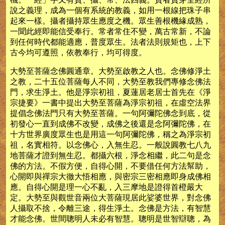
說之義理，成為一個有系統的教義，如用一根線把珠子串
起來一樣。攝者攝持眾生應度之機。眾生善根機緣成熟，
一聞此經即能信受奉行。常者常住不變，萬古常新，不論
到任何時代都能適應，普度眾生。法者法則規矩也，上下
古今均可遵照，依教奉行，均可得度。
大勢至菩薩念佛圓通章。大勢至啟教之人也。念佛修淨土
之教，二十五位菩薩每人不同，大勢至教我們專修念佛法
門，求生淨土。他是淨宗初祖，夏蓮居老居士首先在《淨
宗捷要》一書中提出大勢至菩薩為淨宗初祖，在虛空法界
提倡念佛法門只有大勢至菩薩。一句阿彌陀佛念到底，從
初發心一直到成佛不改變，成佛之後還是念阿彌陀佛，在
十方世界廣度眾生也是用這一句阿彌陀佛，稱之為淨宗初
祖，名實相符。以念佛心，入無生忍。一般說圓教七八九
地菩薩才證到無生忍。都攝六根，淨念相繼，此二句是念
佛的方法。不假方便，自得心開，不要借任何方法幫助，
心開即與禪宗大徹大悟相應，與密宗三密相應即身成佛相
應。自得心開是理一心不亂，入三摩地是證得首橙嚴大
定。大勢至與觀世音兩位大菩薩現居此娑婆世界，對念佛
人攝取不捨，令離三途，得生淨土。念佛是方法，有智慧
才能念佛。世間聰明人未必有智慧。聰明是世智辯聰，為