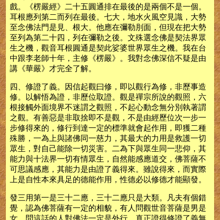
戲。《楞嚴經》二十五圓通排在最後的是兩個不是一個。
耳根應列第二而列在最後。七大，地水火風空見識，大勢
至念佛法門是見、根大。他應在彌勒刖面，但現在把大勢
至列為第二十四，列在彌勒之後。文殊選念佛是契法界眾
生之機，觀音耳根圓通是契此娑婆世界眾生之機。我在台
中跟李老師十年，主修《楞嚴》。我對念佛深信不疑是由
講《華嚴》才完全了解。
四、修證了義。因信起觀曰修，即以觀行為修，非歷事造
修。以解悟為證，非歷位取證。觀是禪宗所說的觀照，六
根接觸外面境界不迷謂之觀照，不起心動念無分別執著謂
之觀。有善惡是非取捨即不是觀，不是由經歷位次一步一
步修得來的，修行到達一定的標準就會起作用，即獲二種
殊勝，一為上與諸佛同一慈力，其最大的力用是救護一切
眾生，對自己能除一切災害。二為下與眾生同一悲仰，其
能力與十法界一切有情眾生，自然能感應道交，佛菩薩不
可思議感應，其能力是由證了義得來。雖說得來，而實際
上是自性本來具足的德能作用，性德必以修德才能顯發。
發三用第一是三十二應，三十二應只是大類。凡夫有個錯
覺，認為佛菩薩有一定的相貌，有人問觀世音菩薩是男是
女，問這話的人對佛法一定是外行。真正證得修證了義無