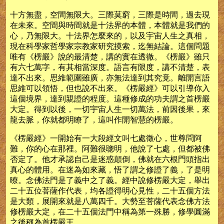
十方無盡，空間無限大。三際莫窮，三際是時間，過去現
在未來。空間與時間就是十法界的本體，本體就是我們的
心，乃無限大。十法界怎麼來的，以及宇宙人生之真相，
現在科學家哲學家宗教家研究摸索，迄無結論。這個問題
唯有《楞嚴》說的最清楚，講的實在透徹。《楞嚴》雖只
有六七萬字，有其相當深度。語言有限度，講不清楚，表
達不出來。思維範圍雖廣，亦無法達到其究竟。離開言語
思維可以領悟，但也說不出來。《楞嚴經》可以引導你入
這個境界，達到親證的程度。這種修成的功夫謂之首楞嚴
大定。得到以後，一切宇宙人生一切萬法，前因後果，來
龍去脈，你就都明瞭了，這叫作開智慧的楞嚴。
《楞嚴經》一開始有一大段經文叫七處徵心，世尊問阿
難，你的心在那裡。阿難很聰明，他說了七處，但都被佛
否定了。他才承認自己是迷惑顛倒，佛就在六根門頭指出
真心的體用。在迷為如來藏，悟了謂之修證了義，了是明
暸。念佛法門是了義中之了義。經中說修楞嚴大定，舉出
二十五位菩薩作代表，均各證得明心見性，二十五個方法
是大類，展開來就是八萬四千。大勢至菩薩代表念佛方法
修楞嚴大定，在二十五個法門中稱為第一殊勝，修學圓滿
之後稱為首楞嚴王。