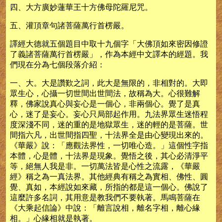
四、大方廣妙蓮華王十方佛母陀羅尼咒。
五、灌頂章句諸菩薩萬行首楞嚴。
譯經大德就五個題目中取十九個字「大佛頂如來密因修證
了義諸菩薩萬行首楞嚴」，作為本經中文譯本的經題。我
們現在分為七個段落介紹：
一、大。大是讚歎之詞，此大是無限的，非相對的。大即
眾生心，心攝一切世間出世間法，故稱為大。心很難解
釋，佛家說真心與妄心是一個心，非兩個心。覺了是真
心，迷了是妄心。妄心只局部起作用。九法界眾生迷悟程
度深淺不同，迷的重的是地獄眾生，迷的輕的是菩薩。世
間指六凡，出世間指四聖，十法界全是由心變現出來的。
《華嚴》說：「應觀法界性，一切唯心造。」這個性字指
本體，心是體，十法界是現象。覺悟之後，其心必清淨平
等，絕無人我是非。一切萬法皆是心性之流露，《華嚴
經》稱之為一真法界。其他經典有稱之為實相、佛性、圓
覺、真如，本經說如來藏，所指的都是這一個心。佛說了
這麼許多名詞，其用意是教我們不要執著。馬鳴菩薩在
《大乘起信論》中說：「離言說相，離名字相，離心緣
相。」心緣相就是執著。