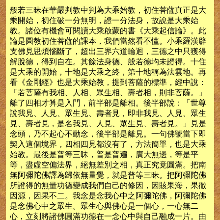
般若三昧在華嚴判教中判為大乘始教，初住菩薩真正是大
乘開始，初住破一分無明，證一分法身，故說是大乘始
教。諸位有機會可閱讀大乘啟蒙的書《大乘起信論》。此
論是圓教初住菩薩的課本，我們當然看不懂。小乘羅漢辟
支佛見思煩惱斷了，超出三界六道輪迴，三德之中只獲得
解脫德，得到自在。其餘法身德、般若德均未證得。十住
是大乘的開始，十地是大乘之終，第十地稱為法雲地。再
看《金剛經》也是大乘始教，提到菩薩的標準，經中說：
「若菩薩有我相、人相、眾生相、壽者相，則非菩薩。」
離了四相才算是入門，前半部是離相。後半部說：「世尊
說我見、人見、眾生見、壽者見，即非我見、人見、眾生
見、壽者見，是名我見、人見、眾生見、壽者見。」見是
念頭，乃不起心不動念，後半部是離見。一句佛號當下即
契入這個境界，四相四見都沒有了，方法簡單，也是大乘
始教。最後是普等三昧，普是普遍，廣大無邊，等是平
等，盡虛空偏法界，絕無差別之相，真正究竟圓滿。把南
無阿彌陀佛譯為歸依無量覺，就是普等三昧。把阿彌陀佛
所證得的無量功德變成我們自己的修因，因賅果海，果徹
因源，因果不二。我念是念我心中之阿彌陀佛，阿彌陀佛
是念佛心中之眾生。眾生心與佛心是一個心，一心無二
心，立刻將諸佛圓滿功德在一念心中與自己融成一片。由