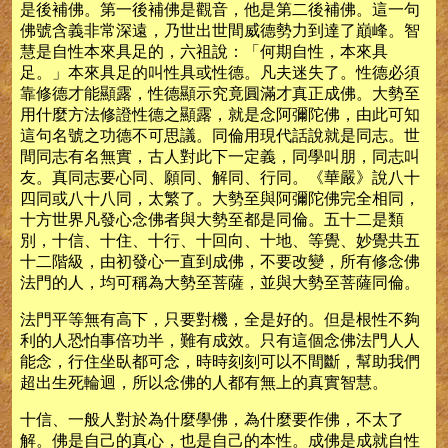
是後補佛。第一後補佛是觀音，他是第二後補佛。這一句
佛號含義非常深遠，乃世出世間威德勢力到達了巔峰。智
慧是自性本來具足的，六祖說：「何期自性，本來具
足。」本來具足的叫性具或性德。凡夫迷失了。性德必須
靠修德才能顯露，性德顯示究竟圓滿才真正成佛。大勢至
用什麼方法修證性德之顯露，就是念阿彌陀佛，由此可知
這句名號之功德不可思議。同倫用現代話說就是同志。世
間同志有名無實，古人對此下一定義，同學叫朋，同志叫
友。真同志要心同、願同、解同、行同。《華嚴》說八十
四同或八十八同，太繁了。大勢至與阿彌陀佛完全相同，
十方世界凡發心念佛者與大勢至都是同倫。五十二是類
別，十信、十住、十行、十回向、十地、等覺、妙覺共五
十二階級，由初發心一直到成佛，不要改變，所有修念佛
法門的人，均可稱為大勢至菩薩，並與大勢至菩薩同倫。
法門平等無有高下，只要對機，全是好的。但是根性不夠
利的人恐怕事倍功半，難有成效。只有這個念佛法門人人
能念，行住坐臥都可念，時時刻刻可以不間斷，幫助我們
超出生死輪迴，所以念佛的人都有無上的真實智慧。
十信、一般人對於為什麼學佛，為什麼要作佛，不太了
解。佛是自己的真心，也是自己的本性。成佛是成就自性