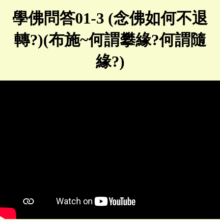
學佛問答01-3 (念佛如何不退
轉?)(布施~何謂攀緣?何謂隨
緣?)