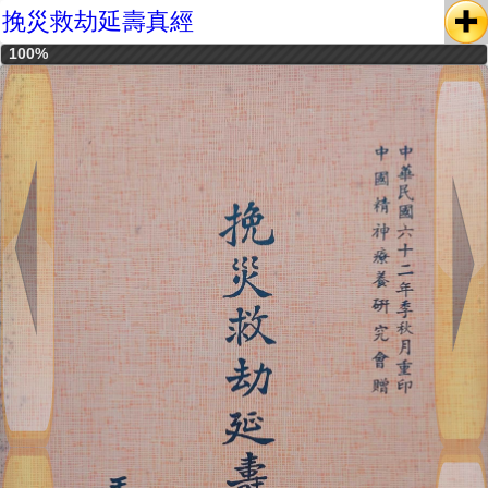
挽災救劫延壽真經
100%