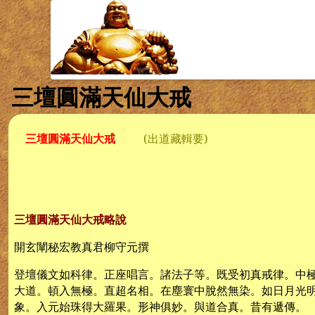
三壇圓滿天仙大戒
三壇圓滿天仙大戒
(
出道藏輯要
)
三壇圓滿天仙大戒略說
開玄闡秘宏教真君柳守元撰
登壇儀文如科律。正座唱言。諸法子等。既受初真戒律。中
大道。頓入無極。直超名相。在塵寰中脫然無染。如日月光
象。入元始珠得大羅果。形神俱妙。與道合真。昔有遞傳。