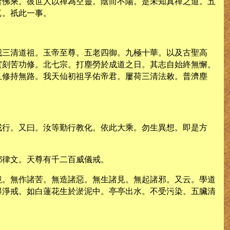
合佛乘。彼世人以禪為空靈。陰而不陽。是未知真禪之道。五
真。祇此一事。
我三清道祖。玉帝至尊。五老四御。九極十華。以及古聖高
實刻苦功修。北七宗。打塵勞於成道之日。其志自始終無懈。
且修持無路。我天仙初祖孚佑帝君。屢荷三清法敕。普濟塵
戒行。又曰。汝等勤行教化。依此大乘。勿生異想。即是方
都律文。天尊有千二百威儀戒。
境。無作諸苦。無造諸惡。無生諸見。無起諸邪。又云。學道
得淨戒。如白蓮花生於淤泥中。亭亭出水。不受污染。五臟清