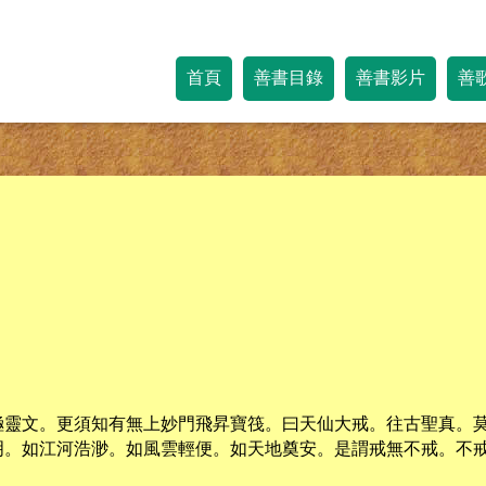
首頁
善書目錄
善書影片
善
極靈文。更須知有無上妙門飛昇寶筏。曰天仙大戒。往古聖真。
明。如江河浩渺。如風雲輕便。如天地奠安。是謂戒無不戒。不