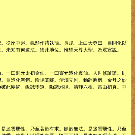
戒。從座中起。覜顖作禮執簡。長跪。上白天尊曰。自開化以
說。未知有何道法。臻此地位。惟望天尊大聖。為眾宣說。
仙。一曰洞元太初金仙。一曰靈元造化真仙。人世修証證。則
律。自造化淘鎔。陰陽闔闢。清濁立判。動靜應機。金丹之妙
須破此塵網。皈誠學道。斷諸邪障。清靜六根。當由初真。中
。是迷雲翳性。乃至著於有求。斷於無法。是迷雲翳性。乃至