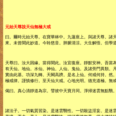
元始天尊說天仙無極大戒
曰。爾時元始天尊。在寶華林中。九蓮座上。與諸天尊。諸
來。未曾聞此妙道。今聆慈音。肺腑清涼。大生解悟。但學
天尊曰。汝大因緣。當得聞此。汝宜復座。靜默安神。吾當
有天仙。地仙。水仙。神仙。人仙。鬼仙。及諸旁門異類。
實由此基。功深九轉。天闕高躋。是名上仙。何戒何持。然
極戒律。謹慎修行。至天仙大戒。心地光明。德充道極。無
偈曰。真心清靜道為宗。譬彼中天寶月同。淨掃迷雲無點翳
諸法子。一切氣質習染。是迷雲翳性。一切殺盜淫妄。是迷