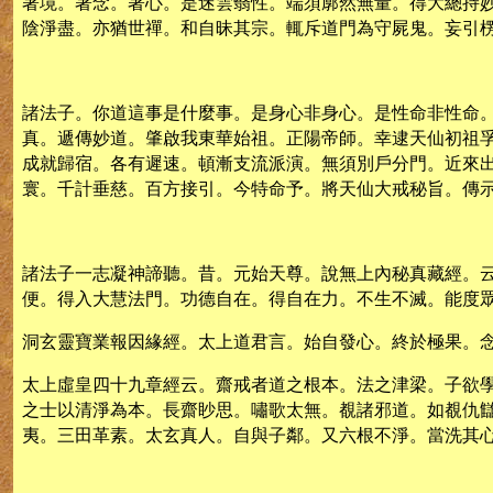
著境。著念。著心。是迷雲翳性。端須廓然無量。得大總持
陰淨盡。亦猶世禪。和自昧其宗。輒斥道門為守屍鬼。妄引
諸法子。你道這事是什麼事。是身心非身心。是性命非性命
真。遞傳妙道。肇啟我東華始祖。正陽帝師。幸逮天仙初祖
成就歸宿。各有遲速。頓漸支流派演。無須別戶分門。近來
寰。千計垂慈。百方接引。今特命予。將天仙大戒秘旨。傳
諸法子一志凝神諦聽。昔。元始天尊。說無上內秘真藏經。
便。得入大慧法門。功德自在。得自在力。不生不滅。能度
洞玄靈寶業報因緣經。太上道君言。始自發心。終於極果。
太上虛皇四十九章經云。齋戒者道之根本。法之津梁。子欲
之士以清淨為本。長齋眇思。嘯歌太無。覩諸邪道。如覩仇
夷。三田革素。太玄真人。自與子鄰。又六根不淨。當洗其