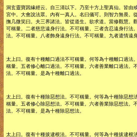
洞玄靈寶因緣經云。自三清以下。乃至十方上聖真仙。皆由
宮中。大會說法眾。內有一真人。名曰儀可。則智力無畏。
撫几微笑曰。夫三界諸法。皆從道生。欲求道。當修觀慧。
可稱量。二者慈悲遠身行法。不可稱量。三者含忍遠身行法
法。不可稱量。八者飾身遠身行法。不可稱量。九者遣情遠
太上曰。復有十種離口過法不可稱量。何等為十種離口過法
稱量。五者修心離口過法。不可稱量。六者善業離口過法。
法。不可稱量。是為十種離口過法。
太上曰。復有十種除惡想法。不可稱量。何等為十種除惡想
稱量。五者修心除惡想法。不可稱量。六者善業除惡想法。
法。不可稱量。是為十種除惡想法。
太上曰。復有十種拔逮根法。不可稱量。何等為十種拔逮根