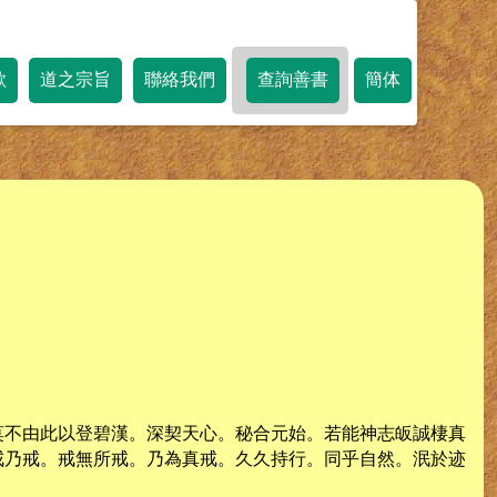
歌
道之宗旨
聯絡我們
查詢善書
簡体
莫不由此以登碧漢。深契天心。秘合元始。若能神志皈誠棲真
戒乃戒。戒無所戒。乃為真戒。久久持行。同乎自然。泯於迹