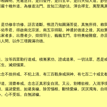
妙相圓明。光逾慧日。是曰金丹。是曰玄宰。是曰天仙大道。妙
楞嚴十種外道。為修道法門。豈知三清妙法。渾合禪玄。萬聖萬
。是功修非功修。語言道斷。惟證乃知圓滿菩提。真無所得。賴
孚佑帝君。得啟南北宗派。南五宗得顯。神通於德道之後。其始
出家者多。出塵者少。煌煌羽士。巍巍玄門。非特奧秘難窺。亦
示人間。以作三壇圓滿功德。
云。汝等四眾勤行道戒。積漸累功。證成道果。一切法眾。悉是
眾生。滅煩惱業。
念念不捨持戒。不犯上清。有三百觀身戒洞神。有七百二十戒玄
學道。清齋奉戒。念念正真邪妄自泯。又云。割嗜欲根。入清淨
讎。遠諸愛慾。如避臭穢。除苦惱根。斷情愛緣。溟溟濁海。自
心。心不受垢。自無諸穢。