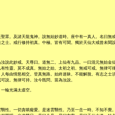
天聖眾。及諸天龍鬼神。說無始妙道時。座中有一真人。名曰無
道之士。戒行修持初真。中極。皆有可聞。獨於天仙大戒曾未聞
為汝說此妙戒。天尊曰。道無二。上仙有九品。一曰混元無始金
凡有性靈。莫不成真。無始之始。太初之初。無戒可戒。無律可
。人每由情慾相交。登真無路。始終迷昧。不能解脫。有志之士
戒可說。無律可持。汝今既問。當為汝說。
。一輪光滿太虛空。
雲翳性。一切貪嗔癡愛。是迷雲翳性。乃至一念一時。不知不覺