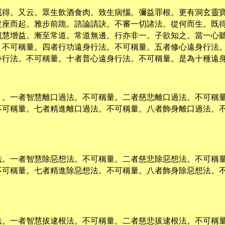
戒得。又云。眾生飲酒食肉。致生病惱。彌益罪根。更有洞玄靈
從座而起。雅步前跪。諮論請訣。不審一切諸法。從何而生。既
觀慧增益。漸至常道。常道無邊。行亦非一。子欲知之。當一心
。不可稱量。四者行功遠身行法。不可稱量。五者修心遠身行法
身行法。不可稱量。十者普心遠身行法。不可稱量。是為十種遠
。。一者智慧離口過法。不可稱量。二者慈悲離口過法。不可稱
不可稱量。七者精進離口過法。不可稱量。八者飾身離口過法。
法。一者智慧除惡想法。不可稱量。二者慈悲除惡想法。不可稱
不可稱量。七者精進除惡想法。不可稱量。八者飾身除惡想法。
法。一者智慧拔逮根法。不可稱量。二者慈悲拔逮根法。不可稱