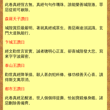
此卷真經恆古無。真經句句作璣珠。誰能樂善城隍激。罪
惡從前可赦除。
森羅天子讚曰
城隍賞罰最嚴明。著就真經戒眾生。善惡兩途須認識。玄
門大道孰能行。
卞城王讚曰
經文勸世言皆實。誠者聰明心正直。卻喜城隍發大悲。寫
來字字波羅密。
泰山王讚曰
勸世真經降筆描。願人甚勿犯科條。修功積善天心喜。讀
得斯文萬罪消。
都市王讚曰
此卷真經足醒迷。世人個個得提撕。恰如寶鏡修身鑑。諸
惡刪除善備齊。