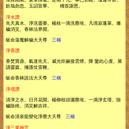
欽哉勿忽。玉詔宣畢。
稽首謝恩。
淨水讚
先天真水。淨洗靈臺。楊枝一滴洗塵埃。凡境寂蓬萊。滌
穢消災。香林法界開。
皈命蕩魔解穢大天尊
三稱
淨香讚
香焚寶鼎。氣達先天。威光炬赫接雲煙。降 鑒此心虔。展
誦靈篇。擁護仗雷鞭。
皈命香林說法大天尊
三稱
淨壇讚
清淨之水。日月花開。楊柳枝頭灑塵埃。一滴淨玄壇。除
穢除殃。消災解吉祥。
皈命清泉龍變化淨塵大天尊
三稱
淨三業神咒