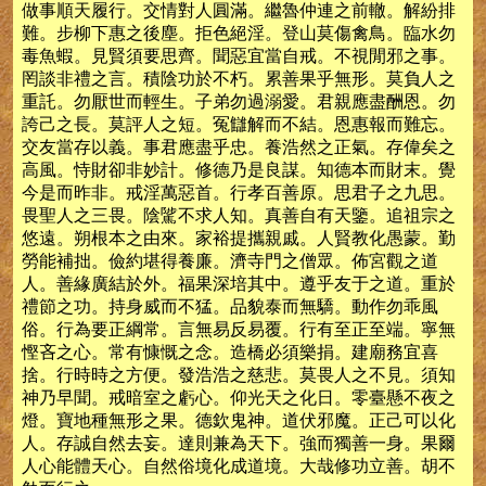
做事順天履行。交情對人圓滿。繼魯仲連之前轍。解紛排
難。步柳下惠之後塵。拒色絕淫。登山莫傷禽鳥。臨水勿
毒魚蝦。見賢須要思齊。聞惡宜當自戒。不視閒邪之事。
罔談非禮之言。積陰功於不朽。累善果乎無形。莫負人之
重託。勿厭世而輕生。子弟勿過溺愛。君親應盡酬恩。勿
誇己之長。莫評人之短。冤讎解而不結。恩惠報而難忘。
交友當存以義。事君應盡乎忠。養浩然之正氣。存偉矣之
高風。恃財卻非妙計。修德乃是良謀。知德本而財末。覺
今是而昨非。戒淫萬惡首。行孝百善原。思君子之九思。
畏聖人之三畏。陰騭不求人知。真善自有天鑒。追祖宗之
悠遠。朔根本之由來。家裕提攜親戚。人賢教化愚蒙。勤
勞能補拙。儉約堪得養廉。濟寺門之僧眾。佈宮觀之道
人。善緣廣結於外。福果深培其中。遵乎友于之道。重於
禮節之功。持身威而不猛。品貌泰而無驕。動作勿乖風
俗。行為要正綱常。言無易反易覆。行有至正至端。寧無
慳吝之心。常有慷慨之念。造橋必須樂捐。建廟務宜喜
捨。行時時之方便。發浩浩之慈悲。莫畏人之不見。須知
神乃早聞。戒暗室之虧心。仰光天之化日。零臺懸不夜之
燈。寶地種無形之果。德欽鬼神。道伏邪魔。正己可以化
人。存誠自然去妄。達則兼為天下。強而獨善一身。果爾
人心能體天心。自然俗境化成道境。大哉修功立善。胡不