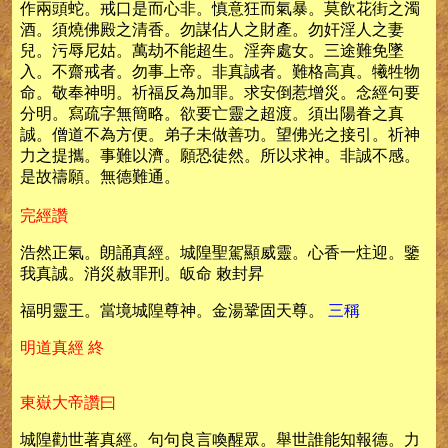
作兩頭蛇。戒口是而心非。慎意狂而氣暴。莫飲花街之濁
酒。須燒佛殿之清香。勿謀佔人之財產。勿奸淫人之妻
兒。污辱尼姑。萬劫不能超生。淫奔處女。三途難免墜
入。不齋戒者。勿事上帝。非真誠者。難格高真。犧牲物
命。敬奉神明。祈福反為加罪。求安倒惹增災。念經句要
分明。寫疏字無簡略。欲要亡靈之超渡。須出陽眷之真
誠。僧道不為方便。弟子未做善功。望佛光之接引。祈神
力之提攜。事難以濟。願恐徒然。所以求神。非誠不感。
是故禱願。無德難通。
完經讚
浩然正氣。朗誦真經。城隍聖駕顯威靈。心香一炷迎。鑒
我真誠。消災赦罪刑。皈命 敕封昇
福明靈王。當境城隍尊神。金湯鞏固天尊。
三稱
明道真經 終
東嶽大帝讚曰
城隍勸世著真經。句句良言喚醒眾。舉世誰能知報德。力