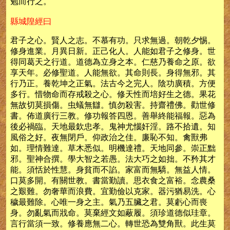
勉而行之。
縣城隍經曰
君子之心。賢人之志。不慕有功。只求無過。朝乾夕惕。
修身進業。月異日新。正己化人。人能如君子之修身。世
得同葛天之行道。道德為立身之本。仁慈乃養命之原。欲
享天年。必修聖道。人能無欲。其命則長。身得無邪。其
行乃正。養乾坤之正氣。法古今之完人。陰功廣積。方便
多行。惜物命而存戒殺之心。修天性而培好生之德。果花
無故切莫損傷。虫蟻無讎。慎勿殺害。持齋禮佛。勸世修
書。佈道廣行三教。修功報答四恩。善舉終能福報。惡為
後必禍臨。天地最欽忠孝。鬼神尤惱奸淫。路不拾遺。知
風俗之好。夜無閉戶。仰政治之佳。廉恥不知。禽獸弗
如。理情難達。草木悉似。明機達禮。天地同參。崇正黜
邪。聖神合撰。學大智之若愚。法大巧之如拙。不矜其才
能。須恬於性慧。身貧而不諂。家富而無驕。無益人情。
口莫多開。有關世教。書當勤讀。思衣食之富裕。念農桑
之艱難。勿奢華而浪費。宜勤儉以克家。器污猶易洗。心
穢最難除。心唯一身之主。氣乃五臟之君。莫虧心而喪
身。勿亂氣而戕命。莫棄經文如蔽履。須珍道德似珪章。
言行當須一致。修養應無二心。轉世恐為雙角獸。此生莫