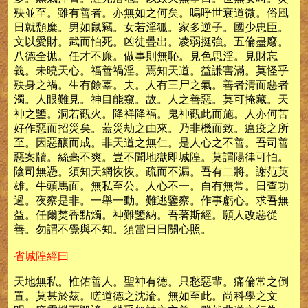
殃並至。雖有善者。亦無如之何矣。嗚呼世衰道微。俗風
日就頹糜。男如鼠竊。女若淫狐。家多逆子。國少忠臣。
文以愛財。武而怕死。凶徒疊出。凌弱挺強。五倫盡廢。
八德全拋。任才不廉。做事則無恥。見色思淫。見財忘
義。未曉天心。福善禍淫。焉知天道。益謙害滿。莫怪乎
殃身之禍。生有餘辜。夫。人有三尸之氣。善者清而惡者
濁。人眼難見。神目能窺。故。人之善惡。莫可掩藏。天
神之鑒。洞若觀火。降祥降福。鬼神觀此而施。人亦何苦
好作惡而招災矣。蓋災劫之由來。乃非機而致。瘟疫之所
至。因惡釀而成。非天道之無仁。是人心之不善。吾司善
惡案牘。絲毫不爽。豈不聞地獄即城隍。莫謂陽律可怕。
陰司無憑。須知天網恢恢。疏而不漏。吾有二將。謝范英
雄。牛頭馬面。無私至公。人心不一。自有無常。日查功
過。夜察是非。一舉一動。難逃鑒察。作事虧心。求吾無
益。任爾焚香點燭。神難鑒納。吾著斯經。願人改惡從
善。勿謂不覺與不知。須當日日關心照。
省城隍經曰
天地無私。惟佑善人。聖神有德。只愁惡輩。痛倫常之倒
置。莫甚於茲。嗟道德之沈淪。無如至此。尚科學之文