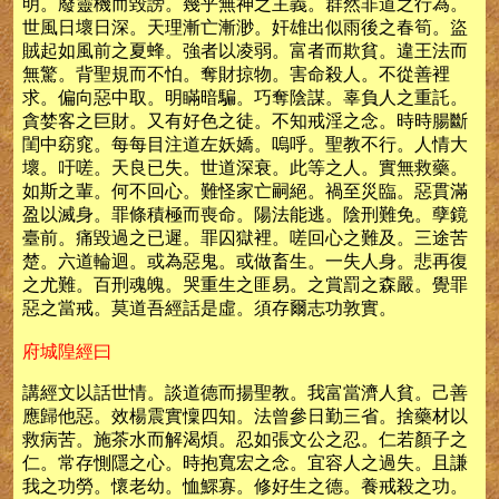
明。廢靈機而毀謗。幾乎無神之主義。群然非道之行為。
世風日壞日深。天理漸亡漸渺。奸雄出似雨後之春筍。盜
賊起如風前之夏蜂。強者以凌弱。富者而欺貧。違王法而
無驚。背聖規而不怕。奪財掠物。害命殺人。不從善裡
求。偏向惡中取。明瞞暗騙。巧奪陰謀。辜負人之重託。
貪婪客之巨財。又有好色之徒。不知戒淫之念。時時腸斷
閨中窈窕。每每目注道左妖嬌。嗚呼。聖教不行。人情大
壞。吁嗟。天良已失。世道深衰。此等之人。實無救藥。
如斯之輩。何不回心。難怪家亡嗣絕。禍至災臨。惡貫滿
盈以滅身。罪條積極而喪命。陽法能逃。陰刑難免。孽鏡
臺前。痛毀過之已遲。罪囚獄裡。嗟回心之難及。三途苦
楚。六道輪迴。或為惡鬼。或做畜生。一失人身。悲再復
之尤難。百刑魂魄。哭重生之匪易。之賞罰之森嚴。覺罪
惡之當戒。莫道吾經話是虛。須存爾志功敦實。
府城隍經曰
講經文以話世情。談道德而揚聖教。我富當濟人貧。己善
應歸他惡。效楊震實懍四知。法曾參日勤三省。捨藥材以
救病苦。施茶水而解渴煩。忍如張文公之忍。仁若顏子之
仁。常存惻隱之心。時抱寬宏之念。宜容人之過失。且謙
我之功勞。懷老幼。恤鰥寡。修好生之德。養戒殺之功。