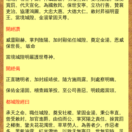
賞罰。代天宣化。為國救民。保世安寧。立功行善。贊襄
吏治。協運鴻圖。大忠大惠。大德大仁。敕封昇福明靈
王。當境城隍。金湯鞏固天尊。
開經讚
威靈顯赫。掌判陰陽。加封顯佑任城隍。奠定金湯。恩威
保世長。 皈命
當境城隍明嚴護世尊神。
開經偈
正直聰明者。加封綏靖侯。隨方施雨露。到處察明幽。
保佑金湯固。稽查鐵筆投。至公司善惡。明鏡鑑當頭。
都城隍經曰
承天之命。職任城隍。奠安社稷。鞏固金湯。秉公率直。
曾受敕封。加官進爵。由伯而公。掌冥陽之責任。操賞罰
之權衡。鑒夫花花濁世。草草勞人。為善者少。作惡者
多。黑氣沖霄。紅光潛地。以致天無寧日。世無安時。災