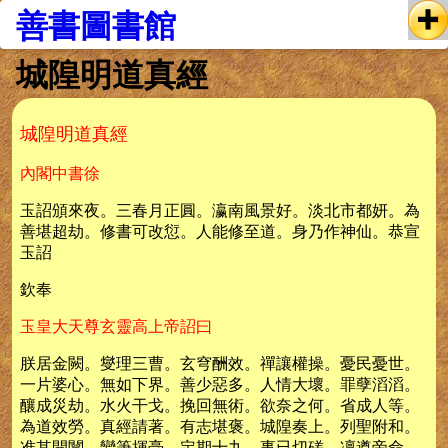
善書圖書館
城隍明道真經
城隍明道真經
內閣中書徐
玉詔頒來夜。三春月正圓。瀛南風景好。淡北市都妍。為
善堪超劫。修書可改愆。人能修至道。身乃作神仙。恭宣
玉詔
欽奉
玉皇大天尊玄靈高上帝詔曰
朕居金闕。燮理三曹。玄穹酬效。禪讓權操。憂民憂世。
一片婆心。無如下界。善少惡多。人情大壞。罪孽滔滔。
釀成災劫。水火干戈。挽回無術。欲奈之何。省成人等。
為道效勞。真經請著。有志堪褒。城隍奏上。列聖附和。
准其開闡。鸞筆揮毫。定期十九。事已切磋。凜遵帝命。