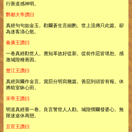
行善道感神明。
酆都大帝讚曰
真經句句如金玉。勸爾蒼生言細酌。世上流傳只此篇。卻
為迷客清心慾。
秦廣王讚曰
一卷真經勸世人。應知革故好從新。從前作惡皆堪恕。感
激城隍種善因。
楚江王讚曰
真經與爾作金言。賞罰分明寫幾篇。善惡到頭皆有報。休
將暗室昧心田。
宋帝王讚曰
明道真經垂一卷。良言警世人人勸。城隍憫爾發婆心。無
限迷途休再戀。
五官王讚曰