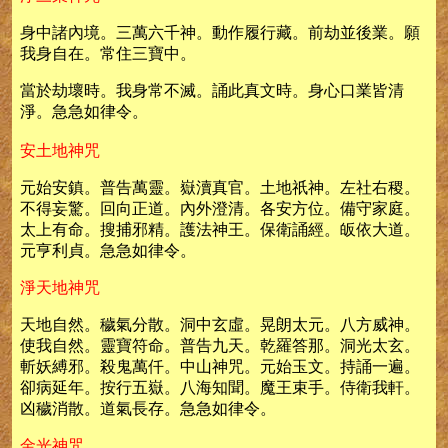
身中諸內境。三萬六千神。動作履行藏。前劫並後業。願
我身自在。常住三寶中。
當於劫壞時。我身常不滅。誦此真文時。身心口業皆清
淨。急急如律令。
安土地神咒
元始安鎮。普告萬靈。嶽瀆真官。土地祇神。左社右稷。
不得妄驚。回向正道。內外澄清。各安方位。備守家庭。
太上有命。搜捕邪精。護法神王。保衛誦經。皈依大道。
元亨利貞。急急如律令。
淨天地神咒
天地自然。穢氣分散。洞中玄虛。晃朗太元。八方威神。
使我自然。靈寶符命。普告九天。乾羅答那。洞光太玄。
斬妖縛邪。殺鬼萬仟。中山神咒。元始玉文。持誦一遍。
卻病延年。按行五嶽。八海知聞。魔王束手。侍衛我軒。
凶穢消散。道氣長存。急急如律令。
金光神咒