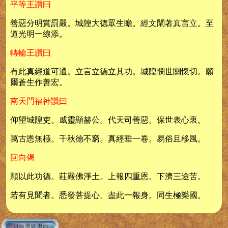
平等王讚曰
善惡分明賞罰嚴。城隍大德眾生瞻。經文闡著真言立。至
道光明一線添。
轉輪王讚曰
有此真經道可通。立言立德立其功。城隍憫世關懷切。願
爾蒼生作善宏。
南天門福神讚曰
仰望城隍吏。威靈顯赫公。代天司善惡。保世表心衷。
萬古恩無極。千秋德不窮。真經垂一卷。易俗且移風。
回向偈
願以此功德。莊嚴佛淨土。上報四重恩。下濟三途苦。
若有見聞者。悉發菩提心。盡此一報身。同生極樂國。