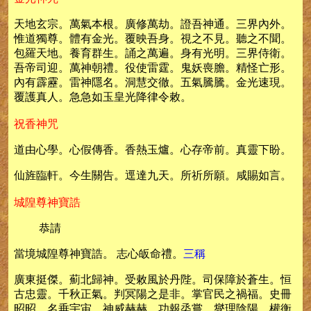
天地玄宗。萬氣本根。廣修萬劫。證吾神通。三界內外。
惟道獨尊。體有金光。覆映吾身。視之不見。聽之不聞。
包羅天地。養育群生。誦之萬遍。身有光明。三界侍衛。
吾帝司迎。萬神朝禮。役使雷霆。鬼妖喪膽。精怪亡形。
內有霹靂。雷神隱名。洞慧交徹。五氣騰騰。金光速現。
覆護真人。急急如玉皇光降律令敕。
祝香神咒
道由心學。心假傳香。香熱玉爐。心存帝前。真靈下盼。
仙旌臨軒。今生關告。逕達九天。所祈所願。咸賜如言。
城隍尊神寶誥
恭請
當境城隍尊神寶誥。 志心皈命禮。
三稱
廣東挺傑。薊北歸神。受敕風於丹陛。司保障於蒼生。恒
古忠靈。千秋正氣。判冥陽之是非。掌官民之禍福。史冊
昭昭。名垂宇宙。神威赫赫。功報烝嘗。燮理陰陽。權衡