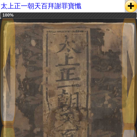
太上正一朝天百拜謝罪寶懺
100%