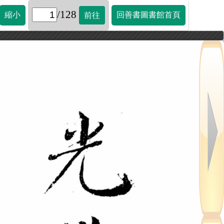
/128
縮小
回善書圖書館首頁
前往