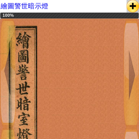
繪圖警世暗示燈
100%