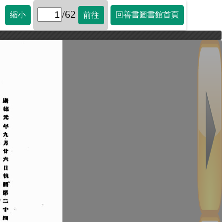
/62
縮小
回善書圖書館首頁
前往