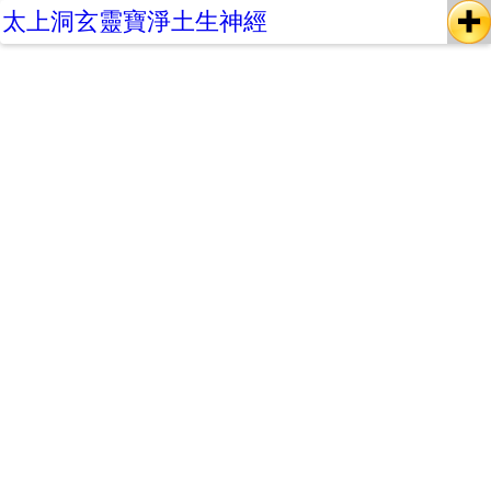
太上洞玄靈寶淨土生神經