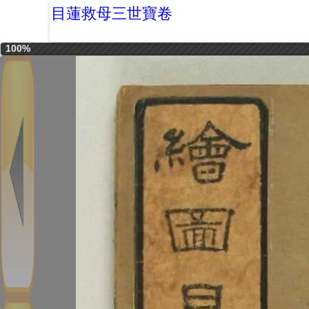
目蓮救母三世寶卷
100%