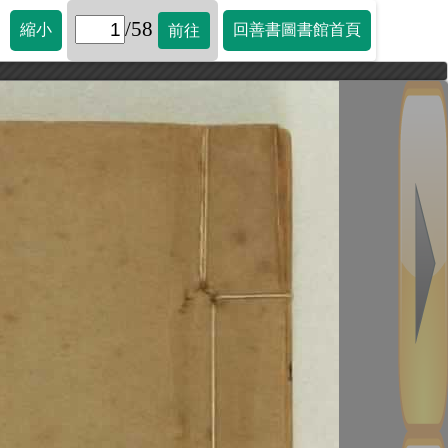
/58
縮小
回善書圖書館首頁
前往