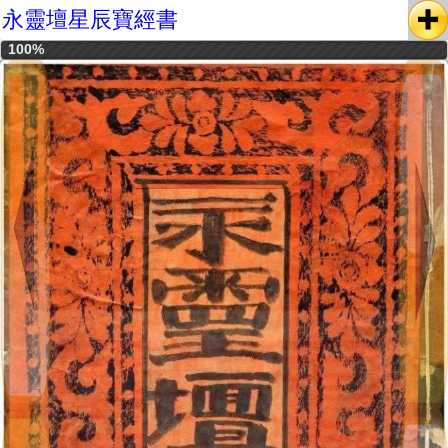
永靈壇星辰寶經書
100%