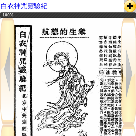
白衣神咒靈驗紀
100%