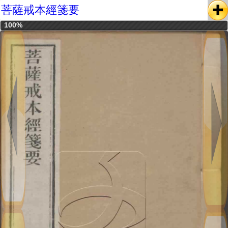
菩薩戒本經箋要
100%