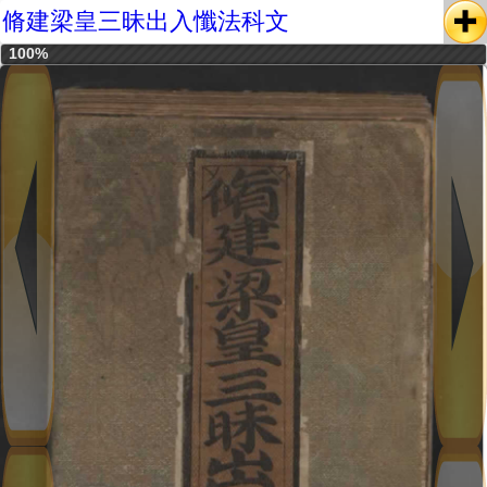
脩建梁皇三昧出入懺法科文
100%