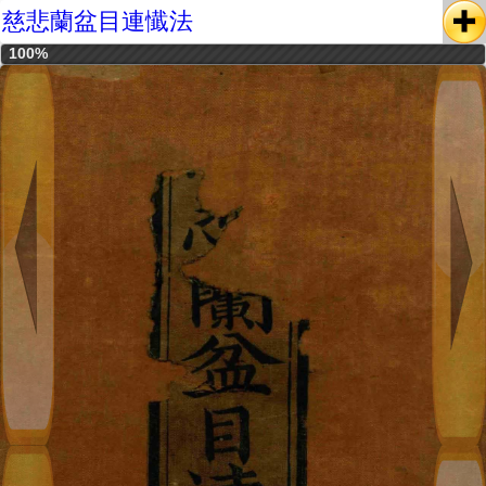
慈悲蘭盆目連懴法
100%