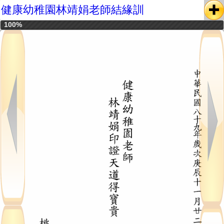
健康幼稚園林靖娟老師結緣訓
100%