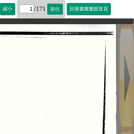
/171
縮小
回善書圖書館首頁
前往