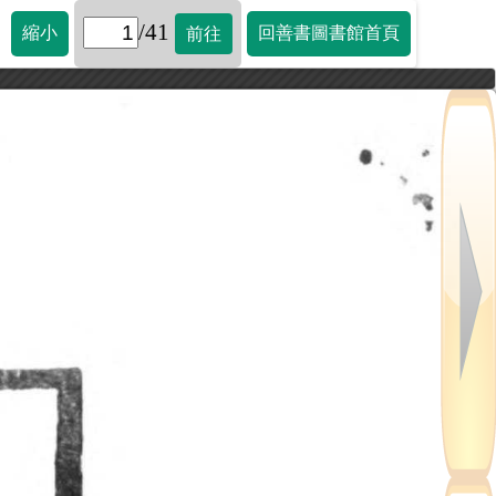
/41
縮小
回善書圖書館首頁
前往