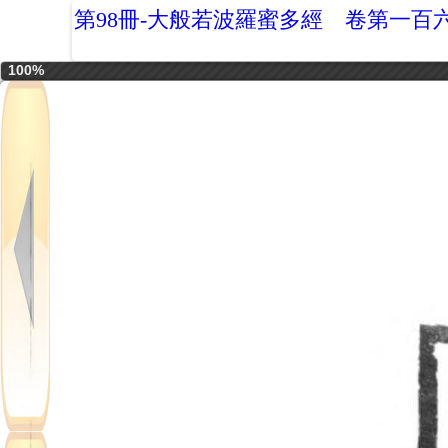
第98冊-大般若波羅蜜多經 卷第一百
100%