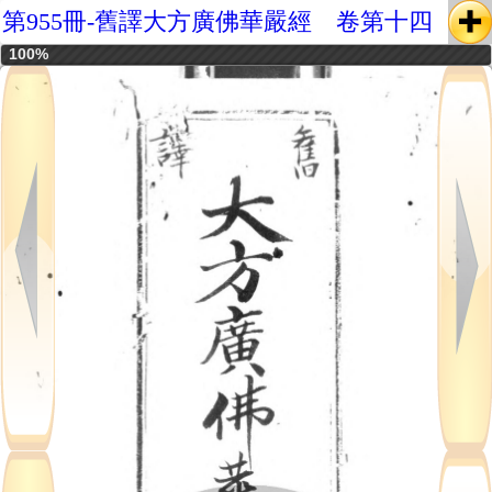
第955冊-舊譯大方廣佛華嚴經 卷第十四
100%