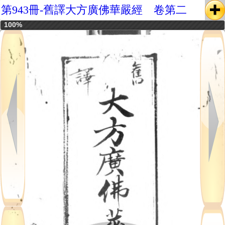
第943冊-舊譯大方廣佛華嚴經 卷第二
100%