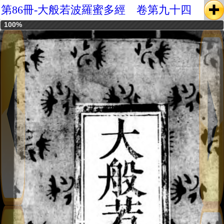
第86冊-大般若波羅蜜多經 卷第九十四
100%