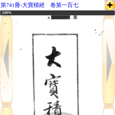
第741冊-大寶積經 卷第一百七
100%