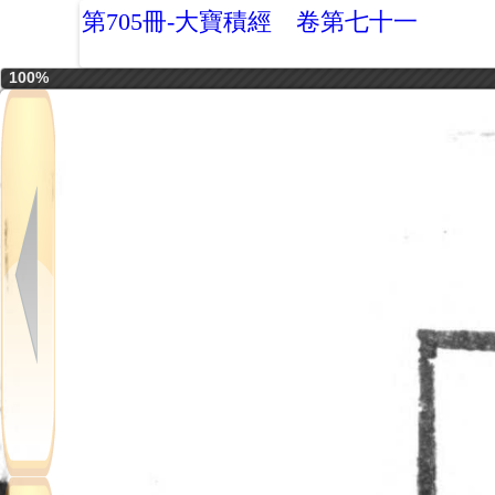
第705冊-大寶積經 卷第七十一
100%