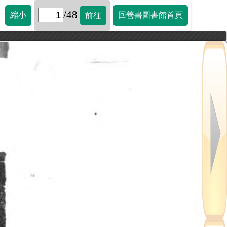
/48
縮小
回善書圖書館首頁
前往