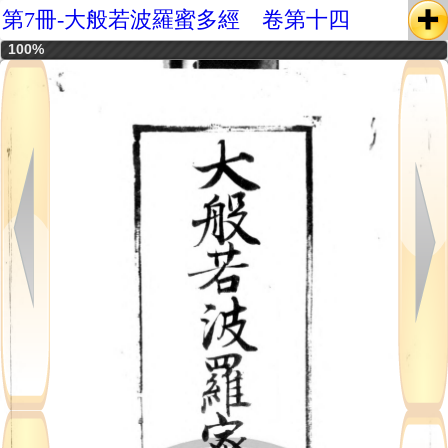
第7冊-大般若波羅蜜多經 卷第十四
100%