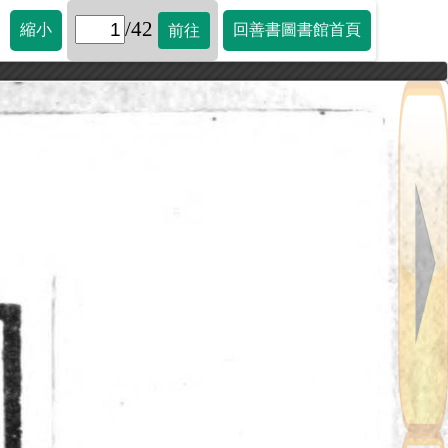
/42
縮小
回善書圖書館首頁
前往