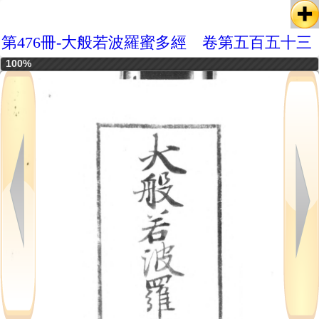
第476冊-大般若波羅蜜多經 卷第五百五十三
100%