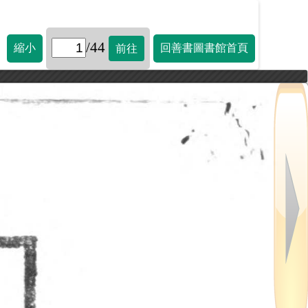
/44
縮小
回善書圖書館首頁
前往