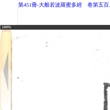
第451冊-大般若波羅蜜多經 卷第五
100%