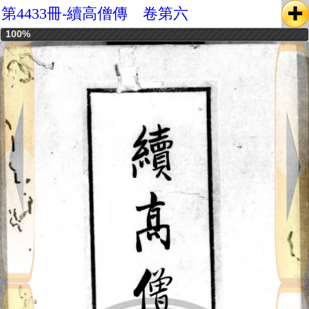
第4433冊-續高僧傳 卷第六
100%