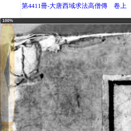
第4411冊-大唐西域求法高僧傳 卷上
100%