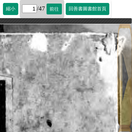
/47
縮小
回善書圖書館首頁
前往