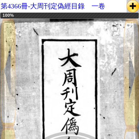
第4366冊-大周刊定偽經目錄 一卷
100%