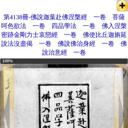
第4138冊-佛說迦葉赴佛涅槃經 一卷 菩薩
呵色欲法 一卷 四品學法 一卷 佛入涅槃
密跡金剛力士哀戀經 一卷 佛使比丘迦旃延
說法沒盡偈 一卷 佛說佛治身經 一卷 佛
說治意經 一卷
100%