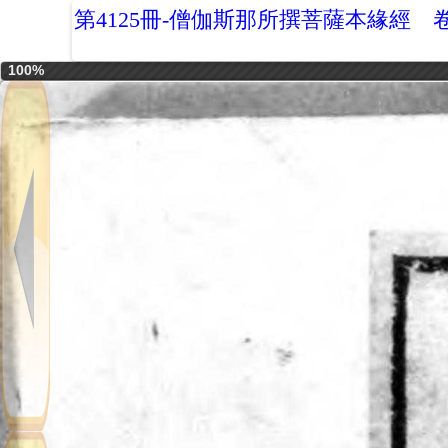
第4125冊-僧伽斯那所撰菩薩本緣經 
100%