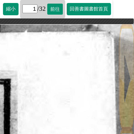
/32
縮小
回善書圖書館首頁
前往