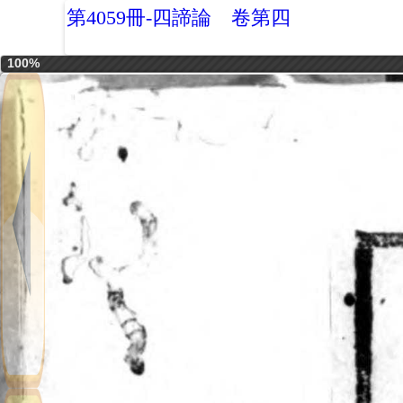
第4059冊-四諦論 卷第四
100%