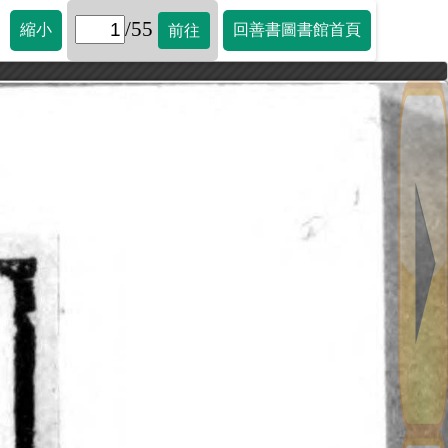
/55
縮小
回善書圖書館首頁
前往