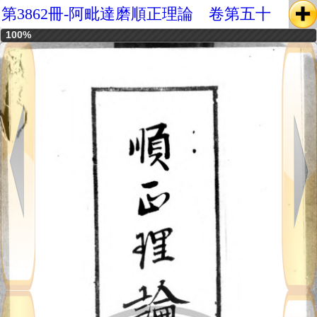
第3862冊-阿毗達磨順正理論 卷第五十
100%